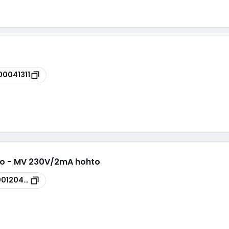
00041311
vo - MV 230V/2mA hohto
00120429