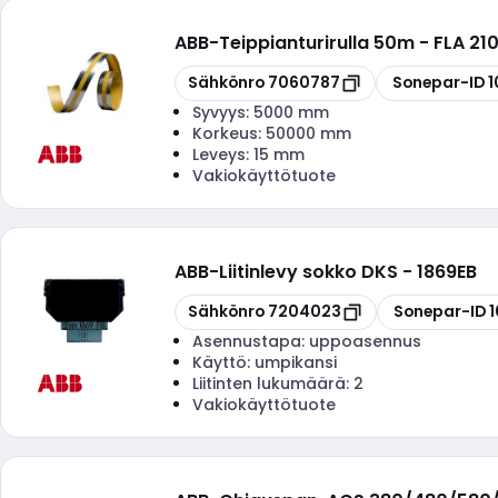
ABB
-
Teippianturirulla 50m - FLA 21
Kopioi
Kopioi
Sähkönro
7060787
Sonepar-ID
1
Syvyys:
5000 mm
Korkeus:
50000 mm
Leveys:
15 mm
Vakiokäyttötuote
ABB
-
Liitinlevy sokko DKS - 1869EB
Kopioi
Kopioi
Sähkönro
7204023
Sonepar-ID
Asennustapa:
uppoasennus
Käyttö:
umpikansi
Liitinten lukumäärä:
2
Vakiokäyttötuote