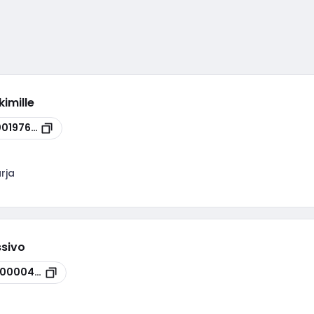
kimille
00197665
arja
ssivo
100004478