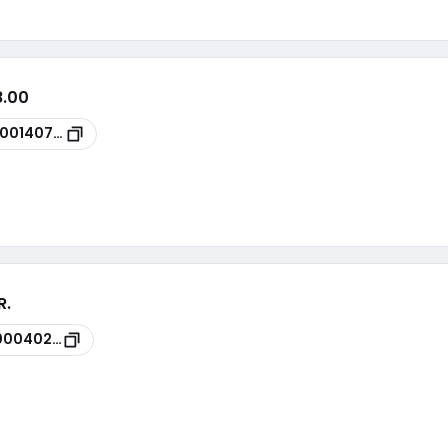
8.00
100140799
R.
00040256