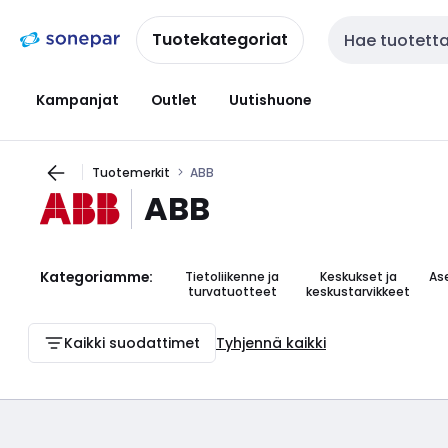
Siirry
Siirry
navigointiin
sisältöön
Tuotekategoriat
Haku
Kampanjat
Outlet
Uutishuone
Tuotemerkit
ABB
ABB
Kategoriamme:
Tietoliikenne ja
Keskukset ja
As
turvatuotteet
keskustarvikkeet
Kaikki suodattimet
Tyhjennä kaikki