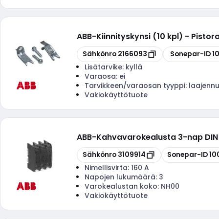
ABB
-
Kiinnityskynsi (10 kpl) - Pistora
Kopioi
Kopioi
Sähkönro
2166093
Sonepar-ID
1
Lisätarvike:
kyllä
Varaosa:
ei
Tarvikkeen/varaosan tyyppi:
laajennu
Vakiokäyttötuote
ABB
-
Kahvavarokealusta 3-nap DIN
Kopioi
Kopioi
Sähkönro
3109914
Sonepar-ID
10
Nimellisvirta:
160 A
Napojen lukumäärä:
3
Varokealustan koko:
NH00
Vakiokäyttötuote