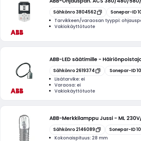
ABB
-
Ohjauspan. ACS 380/480/580/
Kopioi
Kopioi
Sähkönro
3804562
Sonepar-ID
1
Tarvikkeen/varaosan tyyppi:
ohjausp
Vakiokäyttötuote
ABB
-
LED säätimille - Häiriönpoista
Kopioi
Kopioi
Sähkönro
2619374
Sonepar-ID
1
Lisätarvike:
ei
Varaosa:
ei
Vakiokäyttötuote
ABB
-
Merkkilamppu Jussi - ML 230V
Kopioi
Kopioi
Sähkönro
2146089
Sonepar-ID
1
Kokonaispituus:
28 mm