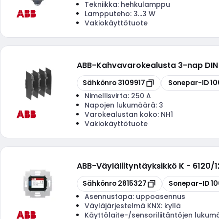
Tekniikka:
hehkulamppu
Lampputeho:
3...3 W
Vakiokäyttötuote
ABB
-
Kahvavarokealusta 3-nap DIN 
Kopioi
Kopioi
Sähkönro
3109917
Sonepar-ID
10
Nimellisvirta:
250 A
Napojen lukumäärä:
3
Varokealustan koko:
NH1
Vakiokäyttötuote
ABB
-
Väyläliityntäyksikkö K - 6120/
Kopioi
Kopioi
Sähkönro
2815327
Sonepar-ID
1
Asennustapa:
uppoasennus
Väyläjärjestelmä KNX:
kyllä
Käyttölaite-/sensoriliitäntöjen lukum