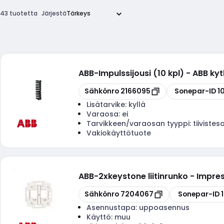
43 tuotetta
Järjestä
ABB
-
Impulssijousi (10 kpl) - ABB kyt
Kopioi
Kopioi
Sähkönro
2166095
Sonepar-ID
1
Lisätarvike:
kyllä
Varaosa:
ei
Tarvikkeen/varaosan tyyppi:
tiivistes
Vakiokäyttötuote
ABB
-
2xkeystone liitinrunko - Impre
Kopioi
Kopioi
Sähkönro
7204067
Sonepar-ID
Asennustapa:
uppoasennus
Käyttö:
muu