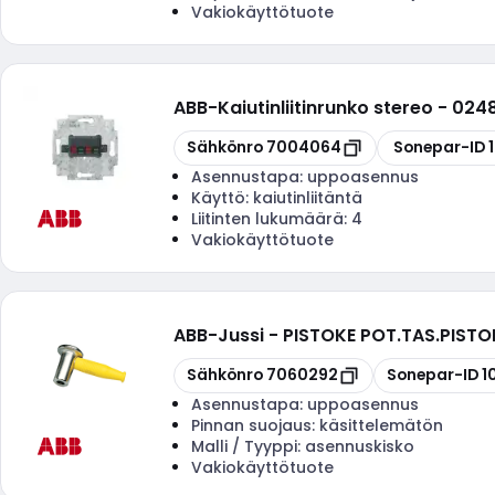
Vakiokäyttötuote
ABB
-
Kaiutinliitinrunko stereo - 024
Kopioi
Kopioi
Sähkönro
7004064
Sonepar-ID
Asennustapa:
uppoasennus
Käyttö:
kaiutinliitäntä
Liitinten lukumäärä:
4
Vakiokäyttötuote
ABB
-
Jussi - PISTOKE POT.TAS.PISTO
Kopioi
Kopioi
Sähkönro
7060292
Sonepar-ID
1
Asennustapa:
uppoasennus
Pinnan suojaus:
käsittelemätön
Malli / Tyyppi:
asennuskisko
Vakiokäyttötuote