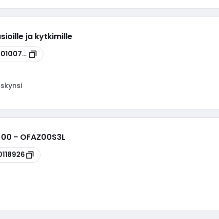
sioille ja kytkimille
00100742
skynsi
 00 - OFAZ00S3L
0118926