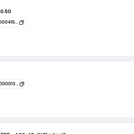
00.50
00041558
100001375