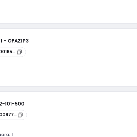
1 - OFAZ1P3
0019583
12-101-500
00067760
äärä:
1