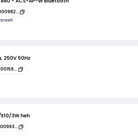
880 - ACS-AP-W Bluetooth
00098247
aneeli
ja, 250V 50Hz
00015940
/E10/3W heh
00099389