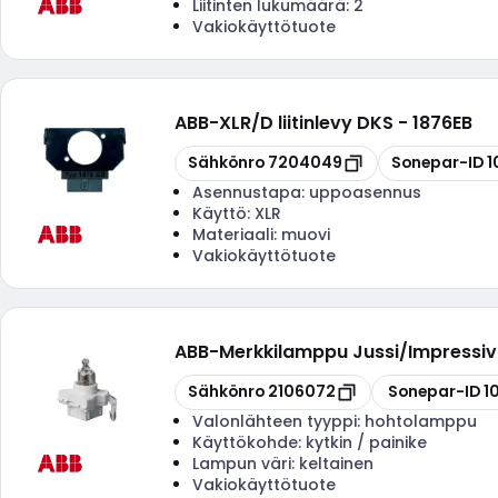
Liitinten lukumäärä:
2
Vakiokäyttötuote
ABB
-
XLR/D liitinlevy DKS - 1876EB
Kopioi
Kopioi
Sähkönro
7204049
Sonepar-ID
1
Asennustapa:
uppoasennus
Käyttö:
XLR
Materiaali:
muovi
Vakiokäyttötuote
ABB
-
Merkkilamppu Jussi/Impressi
Kopioi
Kopioi
Sähkönro
2106072
Sonepar-ID
1
Valonlähteen tyyppi:
hohtolamppu
Käyttökohde:
kytkin / painike
Lampun väri:
keltainen
Vakiokäyttötuote