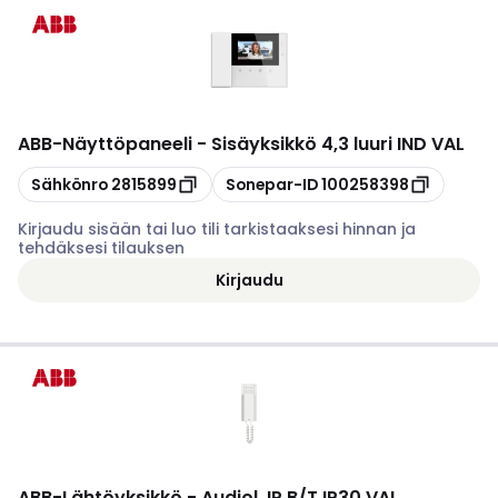
ABB
-
Näyttöpaneeli - Sisäyksikkö 4,3 luuri IND VAL
Kopioi
Kopioi
Sähkönro
2815899
Sonepar-ID
100258398
Kirjaudu sisään tai luo tili tarkistaaksesi hinnan ja
tehdäksesi tilauksen
Kirjaudu
ABB
-
Lähtöyksikkö - Audiol. IP B/T IP30 VAL