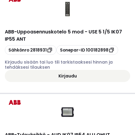
ABB
-
Uppoasennuskotelo 5 mod - USE 5 1/5 IK07
IP55 ANT
Kopioi
Kopioi
Sähkönro
2818931
Sonepar-ID
100182898
Kirjaudu sisään tai luo tili tarkistaaksesi hinnan ja
tehdäksesi tilauksen
Kirjaudu
ABB
-
Tuloyksikkö - AUD IK07 IP54 ALU OHUT