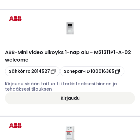
ABB
-
Mini video ulkoyks 1-nap alu - M21311P1-A-02
welcome
Kopioi
Kopioi
Sähkönro
2814527
Sonepar-ID
100016365
Kirjaudu sisään tai luo tili tarkistaaksesi hinnan ja
tehdäksesi tilauksen
Kirjaudu