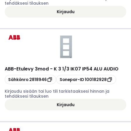
tehdäksesi tilauksen
Kirjaudu
ABB
-
Etulevy 3mod - K 3 1/3 IK07 IP54 ALU AUDIO
Kopioi
Kopioi
Sähkönro
2818946
Sonepar-ID
100182928
Kirjaudu sisään tai luo tili tarkistaaksesi hinnan ja
tehdäksesi tilauksen
Kirjaudu