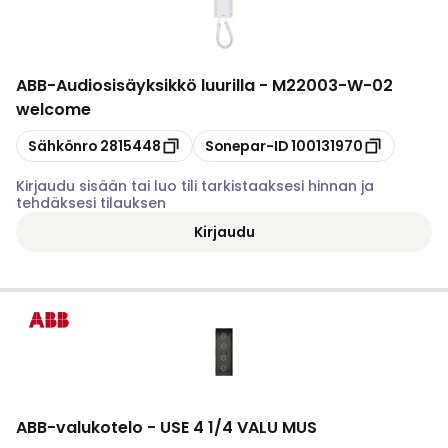
ABB
-
Audiosisäyksikkö luurilla - M22003-W-02
welcome
Kopioi
Kopioi
Sähkönro
2815448
Sonepar-ID
100131970
Kirjaudu sisään tai luo tili tarkistaaksesi hinnan ja
tehdäksesi tilauksen
Kirjaudu
ABB
-
valukotelo - USE 4 1/4 VALU MUS