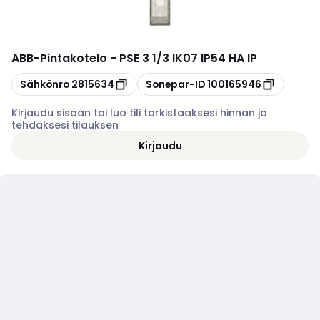
ABB
-
Pintakotelo - PSE 3 1/3 IK07 IP54 HA IP
Kopioi
Kopioi
Sähkönro
2815634
Sonepar-ID
100165946
Kirjaudu sisään tai luo tili tarkistaaksesi hinnan ja
tehdäksesi tilauksen
Kirjaudu