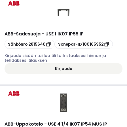
ABB
-
Sadesuoja - USE 1 IK07 IP55 IP
Kopioi
Kopioi
Sähkönro
2815640
Sonepar-ID
100165952
Kirjaudu sisään tai luo tili tarkistaaksesi hinnan ja
tehdäksesi tilauksen
Kirjaudu
ABB
-
Uppokotelo - USE 4 1/4 IK07 IP54 MUS IP