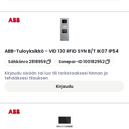
ABB
-
Tuloyksikkö - VID 130 RFID SYN B/T IK07 IP54
Kopioi
Kopioi
Sähkönro
2818959
Sonepar-ID
100182952
Kirjaudu sisään tai luo tili tarkistaaksesi hinnan ja
tehdäksesi tilauksen
Kirjaudu