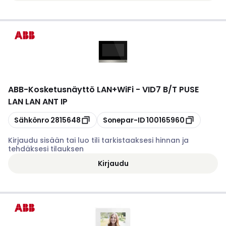
ABB
-
Kosketusnäyttö LAN+WiFi - VID7 B/T PUSE
LAN LAN ANT IP
Kopioi
Kopioi
Sähkönro
2815648
Sonepar-ID
100165960
Kirjaudu sisään tai luo tili tarkistaaksesi hinnan ja
tehdäksesi tilauksen
Kirjaudu