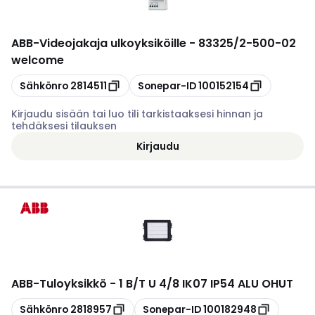
ABB
-
Videojakaja ulkoyksiköille - 83325/2-500-02
welcome
Kopioi
Kopioi
Sähkönro
2814511
Sonepar-ID
100152154
Kirjaudu sisään tai luo tili tarkistaaksesi hinnan ja
tehdäksesi tilauksen
Kirjaudu
ABB
-
Tuloyksikkö - 1 B/T U 4/8 IK07 IP54 ALU OHUT
Kopioi
Kopioi
Sähkönro
2818957
Sonepar-ID
100182948