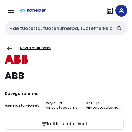
Siirry
Siirry
navigointiin
sisältöön
Haku
Näytä murupolku
ABB
Kategoriamme:
Väylä- ja
Koti- ja
KN
Asennustarvikkeet
kiinteistöautomaa
kiinteistöautomaa
ta
tio
tiotuotteet
tu
Kaikki suodattimet