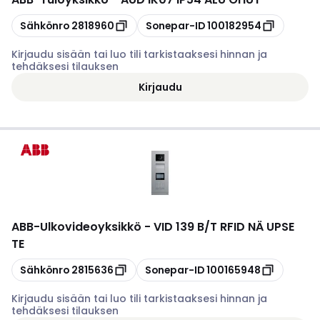
Kopioi
Kopioi
Sähkönro
2818960
Sonepar-ID
100182954
Kirjaudu sisään tai luo tili tarkistaaksesi hinnan ja
tehdäksesi tilauksen
Kirjaudu
ABB
-
Ulkovideoyksikkö - VID 139 B/T RFID NÄ UPSE
TE
Kopioi
Kopioi
Sähkönro
2815636
Sonepar-ID
100165948
Kirjaudu sisään tai luo tili tarkistaaksesi hinnan ja
tehdäksesi tilauksen