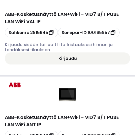
ABB
-
Kosketusnäyttö LAN+WiFi - VID7 B/T PUSE
LAN WiFi VAL IP
Kopioi
Kopioi
Sähkönro
2815645
Sonepar-ID
100165957
Kirjaudu sisään tai luo tili tarkistaaksesi hinnan ja
tehdäksesi tilauksen
Kirjaudu
ABB
-
Kosketusnäyttö LAN+WiFi - VID7 B/T PUSE
LAN WiFi ANT IP
Kopioi
Kopioi