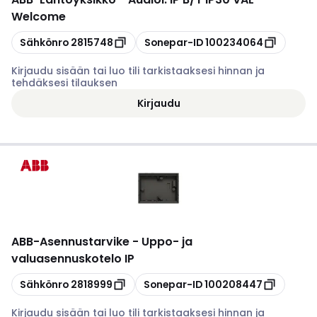
Welcome
Kopioi
Kopioi
Sähkönro
2815748
Sonepar-ID
100234064
Kirjaudu sisään tai luo tili tarkistaaksesi hinnan ja
tehdäksesi tilauksen
Kirjaudu
ABB
-
Asennustarvike - Uppo- ja
valuasennuskotelo IP
Kopioi
Kopioi
Sähkönro
2818999
Sonepar-ID
100208447
Kirjaudu sisään tai luo tili tarkistaaksesi hinnan ja