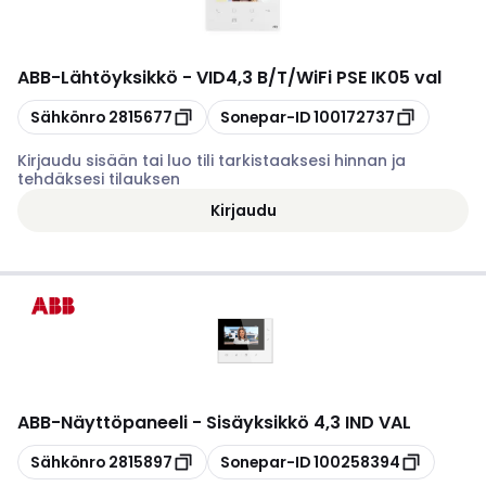
ABB
-
Lähtöyksikkö - VID4,3 B/T/WiFi PSE IK05 val
Kopioi
Kopioi
Sähkönro
2815677
Sonepar-ID
100172737
Kirjaudu sisään tai luo tili tarkistaaksesi hinnan ja
tehdäksesi tilauksen
Kirjaudu
ABB
-
Näyttöpaneeli - Sisäyksikkö 4,3 IND VAL
Kopioi
Kopioi
Sähkönro
2815897
Sonepar-ID
100258394