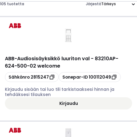
105 tuotetta
Järjestä
ABB
-
Audiosisäyksikkö luuriton val - 83210AP-
624-500-02 welcome
Kopioi
Kopioi
Sähkönro
2815247
Sonepar-ID
100112049
Kirjaudu sisään tai luo tili tarkistaaksesi hinnan ja
tehdäksesi tilauksen
Kirjaudu