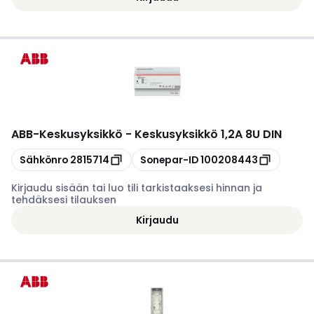
ABB
-
Keskusyksikkö - Keskusyksikkö 1,2A 8U DIN
Kopioi
Kopioi
Sähkönro
2815714
Sonepar-ID
100208443
Kirjaudu sisään tai luo tili tarkistaaksesi hinnan ja
tehdäksesi tilauksen
Kirjaudu