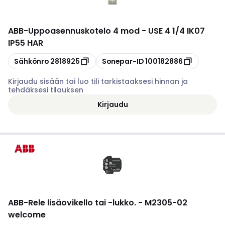
ABB
-
Uppoasennuskotelo 4 mod - USE 4 1/4 IK07
IP55 HAR
Kopioi
Kopioi
Sähkönro
2818925
Sonepar-ID
100182886
Kirjaudu sisään tai luo tili tarkistaaksesi hinnan ja
tehdäksesi tilauksen
Kirjaudu
ABB
-
Rele lisäovikello tai -lukko. - M2305-02
welcome