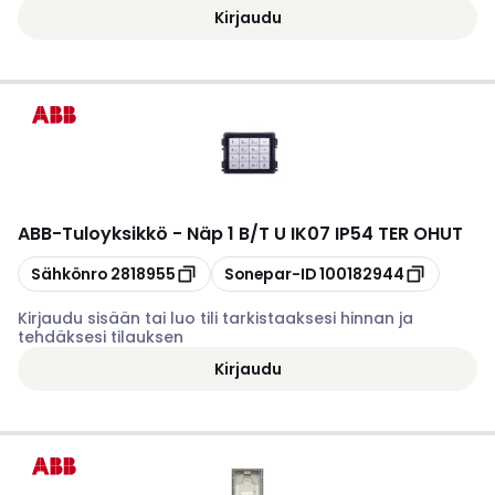
Kirjaudu
ABB
-
Tuloyksikkö - Näp 1 B/T U IK07 IP54 TER OHUT
Kopioi
Kopioi
Sähkönro
2818955
Sonepar-ID
100182944
Kirjaudu sisään tai luo tili tarkistaaksesi hinnan ja
tehdäksesi tilauksen
Kirjaudu