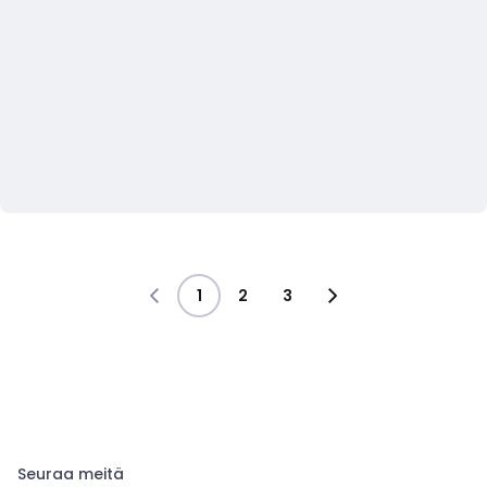
1
2
3
Seuraa meitä