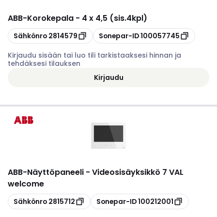
ABB
-
Korokepala - 4 x 4,5 (sis.4kpl)
Kopioi
Kopioi
Sähkönro
2814579
Sonepar-ID
100057745
Kirjaudu sisään tai luo tili tarkistaaksesi hinnan ja
tehdäksesi tilauksen
Kirjaudu
ABB
-
Näyttöpaneeli - Videosisäyksikkö 7 VAL
welcome
Kopioi
Kopioi
Sähkönro
2815712
Sonepar-ID
100212001