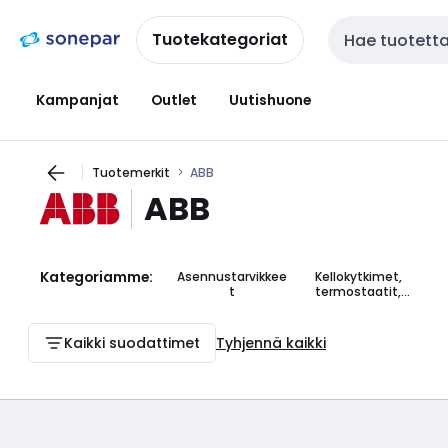
Siirry
Siirry
navigointiin
sisältöön
Tuotekategoriat
Haku
Kampanjat
Outlet
Uutishuone
Tuotemerkit
ABB
ABB
Kategoriamme:
Asennustarvikkee
Kellokytkimet,
t
termostaatit,
valaistuksenohja
us
Kaikki suodattimet
Tyhjennä kaikki