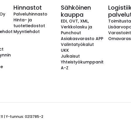
Hinnastot
Sähköinen
Logistii
kauppa
palvelu
 Oy
Palveluhinnasto
Hinta- ja
EDI, OVT, XML,
Toimitust
tuotetiedostot
Verkkolasku ja
Lisäarvopa
aehdot
Myyntiehdot
Punchout
Varastoint
Asiakasvarasto APP
Omavaras
Valintatyökalut
ct
UKK
ynnin
Julkaisut
Yhteistyökumppanit
se
A-Z
 11 | Y-tunnus: 0213785-2