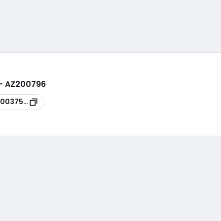
 - AZ200796
00037514