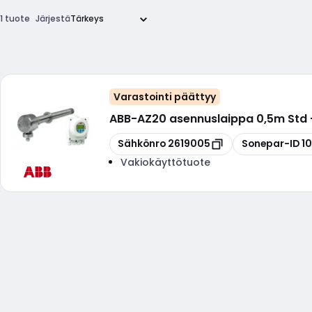
1 tuote
Järjestä
Varastointi päättyy
ABB
-
AZ20 asennuslaippa 0,5m Std
Kopioi
Kopioi
Sähkönro
2619005
Sonepar-ID
1
Vakiokäyttötuote