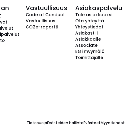
kan
Vastuullisuus
Asiakaspalvelu
t
Code of Conduct
Tule asiakkaaksi
Vastuullisuus
Ota yhteyttä
avat
CO2e-raportti
Yhteystiedot
lvelut
Asiakastili
ipalvelut
Asiakkaalle
to
Associate
Etsi myymälä
Toimittajalle
Tietosuoja
Evästeiden hallinta
Evästeet
Myyntiehdot