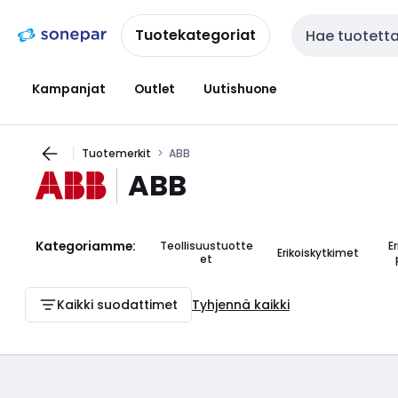
Siirry
Siirry
navigointiin
sisältöön
Tuotekategoriat
Haku
Kampanjat
Outlet
Uutishuone
Tuotemerkit
ABB
ABB
Kategoriamme:
Teollisuustuotte
E
Erikoiskytkimet
et
Kaikki suodattimet
Tyhjennä kaikki