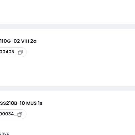
110G-02 VIH 2a
00040543
C2SS210B-10 MUS 1s
0003481
kahva