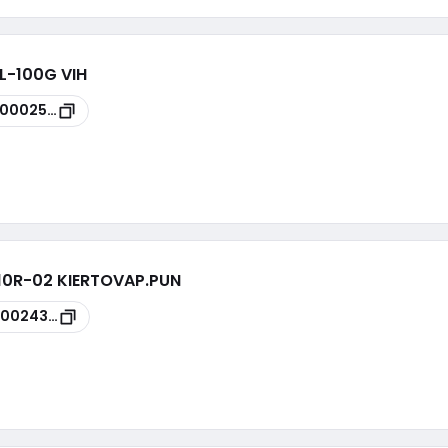
L-100G VIH
00002520
10R-02 KIERTOVAP.PUN
00024391