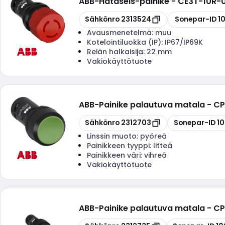
ABB
-
Hätäseis-painike - CE3T-10R-
Kopioi
Kopioi
Sähkönro
2313524
Sonepar-ID
1
Avausmenetelmä:
muu
Kotelointiluokka (IP):
IP67/IP69K
Reiän halkaisija:
22 mm
Vakiokäyttötuote
ABB
-
Painike palautuva matala - CP
Kopioi
Kopioi
Sähkönro
2312703
Sonepar-ID
1
Linssin muoto:
pyöreä
Painikkeen tyyppi:
litteä
Painikkeen väri:
vihreä
Vakiokäyttötuote
ABB
-
Painike palautuva matala - CP1
Kopioi
Kopioi