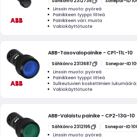
Sähkönro
2312735
Sonepar-ID
1
Linssin muoto:
pyöreä
Painikkeen tyyppi:
litteä
Painikkeen väri:
musta
Vakiokäyttötuote
ABB
-
Tasovalopainike - CP1-11L-10
Kopioi
Kopioi
Sähkönro
2313687
Sonepar-ID
1
Linssin muoto:
pyöreä
Painikkeen tyyppi:
litteä
Sulkeutuvien koskettimien lukumäärä
Vakiokäyttötuote
ABB
-
Valaistu painike - CP2-13G-10
Kopioi
Kopioi
Sähkönro
2312195
Sonepar-ID
10
Linssin muoto:
pyöreä