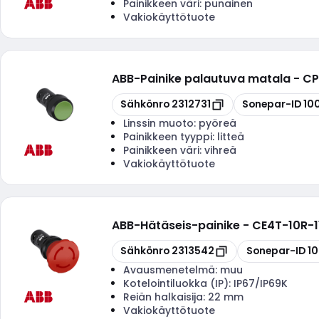
Painikkeen väri:
punainen
Vakiokäyttötuote
ABB
-
Painike palautuva matala - CP1
Kopioi
Kopioi
Sähkönro
2312731
Sonepar-ID
10
Linssin muoto:
pyöreä
Painikkeen tyyppi:
litteä
Painikkeen väri:
vihreä
Vakiokäyttötuote
ABB
-
Hätäseis-painike - CE4T-10R-1
Kopioi
Kopioi
Sähkönro
2313542
Sonepar-ID
1
Avausmenetelmä:
muu
Kotelointiluokka (IP):
IP67/IP69K
Reiän halkaisija:
22 mm
Vakiokäyttötuote