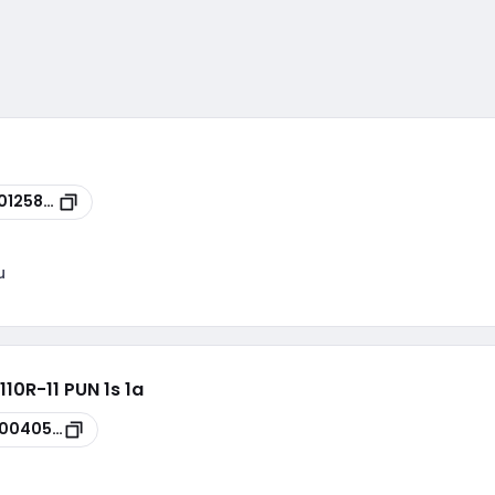
0125886
u
10R-11 PUN 1s 1a
00040555