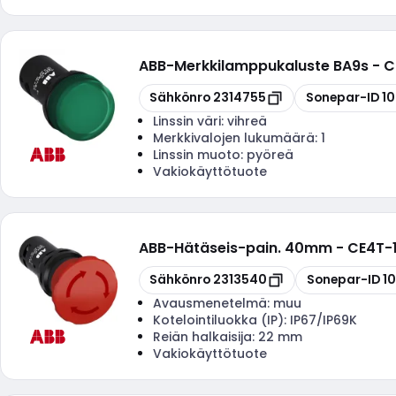
ABB
-
Merkkilamppukaluste BA9s - C
Kopioi
Kopioi
Sähkönro
2314755
Sonepar-ID
1
Linssin väri:
vihreä
Merkkivalojen lukumäärä:
1
Linssin muoto:
pyöreä
Vakiokäyttötuote
ABB
-
Hätäseis-pain. 40mm - CE4T-
Kopioi
Kopioi
Sähkönro
2313540
Sonepar-ID
1
Avausmenetelmä:
muu
Kotelointiluokka (IP):
IP67/IP69K
Reiän halkaisija:
22 mm
Vakiokäyttötuote