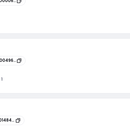
00000665
00049687
:
1
0148496