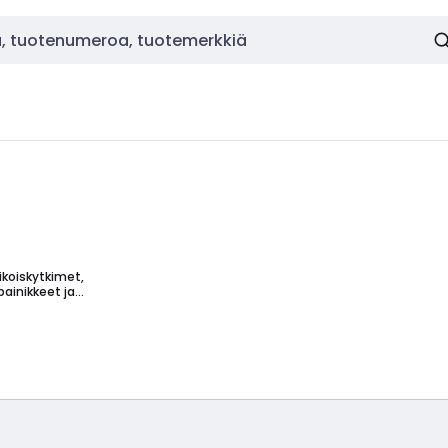
rikoiskytkimet,
painikkeet ja
merkkilamput