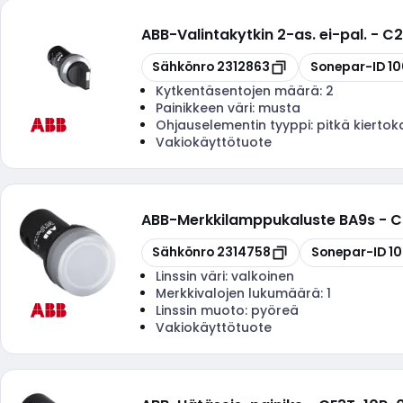
ABB
-
Valintakytkin 2-as. ei-pal. - C
Kopioi
Kopioi
Sähkönro
2312863
Sonepar-ID
1
Kytkentäsentojen määrä:
2
Painikkeen väri:
musta
Ohjauselementin tyyppi:
pitkä kierto
Vakiokäyttötuote
ABB
-
Merkkilamppukaluste BA9s - 
Kopioi
Kopioi
Sähkönro
2314758
Sonepar-ID
1
Linssin väri:
valkoinen
Merkkivalojen lukumäärä:
1
Linssin muoto:
pyöreä
Vakiokäyttötuote