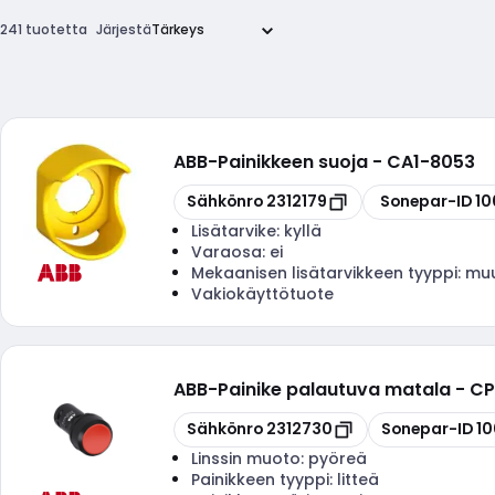
241 tuotetta
Järjestä
ABB
-
Painikkeen suoja - CA1-8053
Kopioi
Kopioi
Sähkönro
2312179
Sonepar-ID
10
Lisätarvike:
kyllä
Varaosa:
ei
Mekaanisen lisätarvikkeen tyyppi:
mu
Vakiokäyttötuote
ABB
-
Painike palautuva matala - CP1
Kopioi
Kopioi
Sähkönro
2312730
Sonepar-ID
1
Linssin muoto:
pyöreä
Painikkeen tyyppi:
litteä