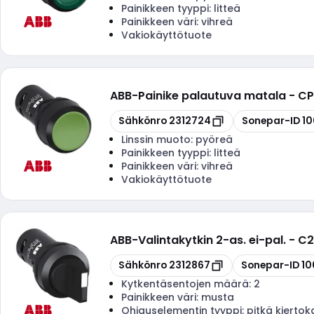
Painikkeen tyyppi:
litteä
Painikkeen väri:
vihreä
Vakiokäyttötuote
ABB
-
Painike palautuva matala - CP
Kopioi
Kopioi
Sähkönro
2312724
Sonepar-ID
1
Linssin muoto:
pyöreä
Painikkeen tyyppi:
litteä
Painikkeen väri:
vihreä
Vakiokäyttötuote
ABB
-
Valintakytkin 2-as. ei-pal. - 
Kopioi
Kopioi
Sähkönro
2312867
Sonepar-ID
10
Kytkentäsentojen määrä:
2
Painikkeen väri:
musta
Ohjauselementin tyyppi:
pitkä kierto