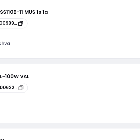
2SS110B-11 MUS 1s 1a
00099969
kahva
CL-100W VAL
00062237