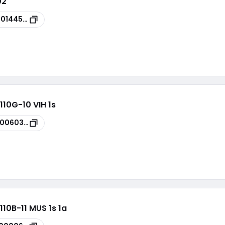
02
00144593
110G-10 VIH 1s
00060323
10B-11 MUS 1s 1a