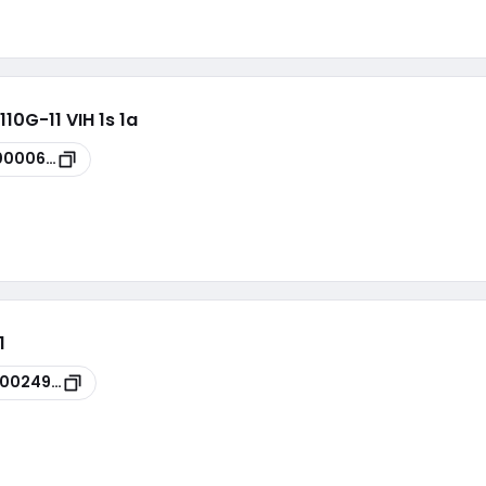
10G-11 VIH 1s 1a
0000682
1
00024955