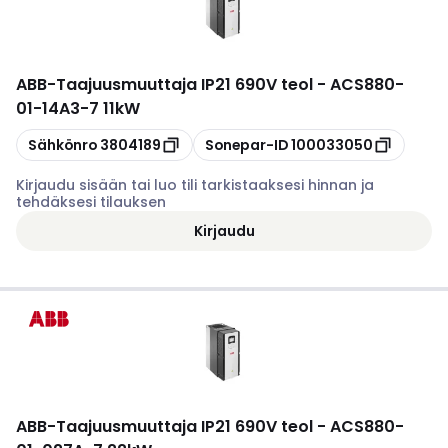
ABB
-
Taajuusmuuttaja IP21 690V teol - ACS880-
01-14A3-7 11kW
Kopioi
Kopioi
Sähkönro
3804189
Sonepar-ID
100033050
Kirjaudu sisään tai luo tili tarkistaaksesi hinnan ja
tehdäksesi tilauksen
Kirjaudu
ABB
-
Taajuusmuuttaja IP21 690V teol - ACS880-