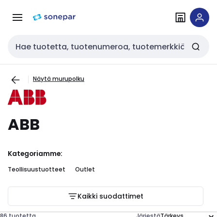
Siirry
Siirry
navigointiin
sisältöön
Haku
Näytä murupolku
ABB
Kategoriamme:
Teollisuustuotteet
Outlet
Kaikki suodattimet
86 tuotetta
Järjestä