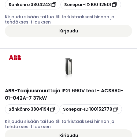
Kopioi
Kopioi
Sähkönro
3804243
Sonepar-ID
100112501
Kirjaudu sisään tai luo tili tarkistaaksesi hinnan ja
tehdäksesi tilauksen
Kirjaudu
ABB
-
Taajuusmuuttaja IP21 690V teol - ACS880-
01-042A-7 37kW
Kopioi
Kopioi
Sähkönro
3804194
Sonepar-ID
100152779
Kirjaudu sisään tai luo tili tarkistaaksesi hinnan ja
tehdäksesi tilauksen
Kirjaudu