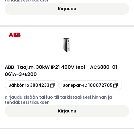
tehdäksesi tilauksen
Kirjaudu
ABB
-
Taaj.m. 30kW IP21 400V teol - ACS880-01-
061A-3+E200
Kopioi
Kopioi
Sähkönro
3804233
Sonepar-ID
100072705
Kirjaudu sisään tai luo tili tarkistaaksesi hinnan ja
tehdäksesi tilauksen
Kirjaudu