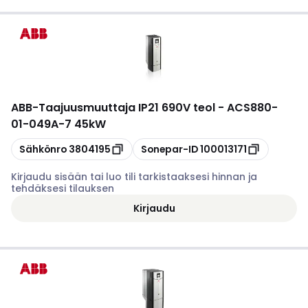
ABB
-
Taajuusmuuttaja IP21 690V teol - ACS880-
01-049A-7 45kW
Kopioi
Kopioi
Sähkönro
3804195
Sonepar-ID
100013171
Kirjaudu sisään tai luo tili tarkistaaksesi hinnan ja
tehdäksesi tilauksen
Kirjaudu