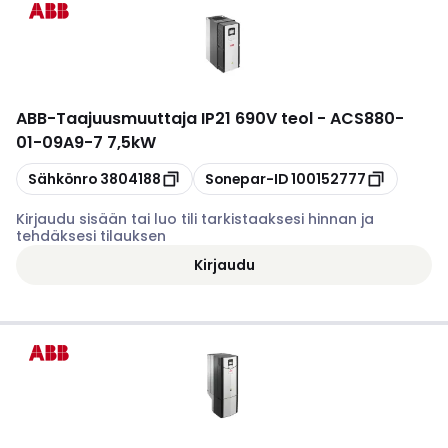
ABB
-
Taajuusmuuttaja IP21 690V teol - ACS880-
01-09A9-7 7,5kW
Kopioi
Kopioi
Sähkönro
3804188
Sonepar-ID
100152777
Kirjaudu sisään tai luo tili tarkistaaksesi hinnan ja
tehdäksesi tilauksen
Kirjaudu