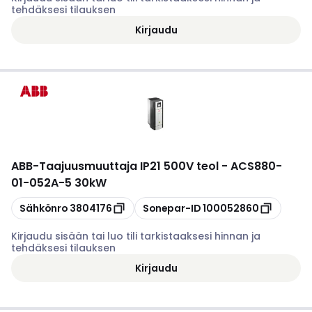
tehdäksesi tilauksen
Kirjaudu
ABB
-
Taajuusmuuttaja IP21 500V teol - ACS880-
01-052A-5 30kW
Kopioi
Kopioi
Sähkönro
3804176
Sonepar-ID
100052860
Kirjaudu sisään tai luo tili tarkistaaksesi hinnan ja
tehdäksesi tilauksen
Kirjaudu