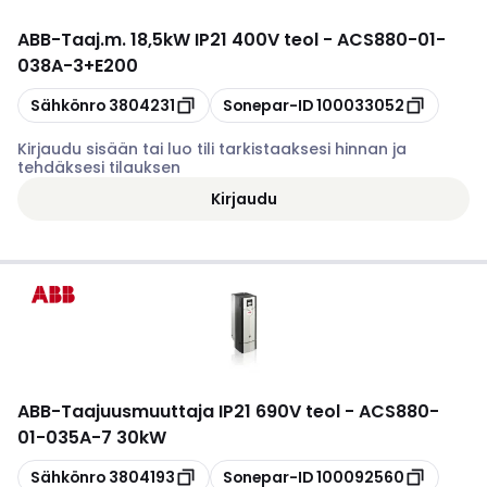
ABB
-
Taaj.m. 18,5kW IP21 400V teol - ACS880-01-
038A-3+E200
Kopioi
Kopioi
Sähkönro
3804231
Sonepar-ID
100033052
Kirjaudu sisään tai luo tili tarkistaaksesi hinnan ja
tehdäksesi tilauksen
Kirjaudu
ABB
-
Taajuusmuuttaja IP21 690V teol - ACS880-
01-035A-7 30kW
Kopioi
Kopioi
Sähkönro
3804193
Sonepar-ID
100092560