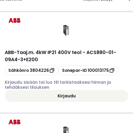
ABB
-
Taaj.m. 4kW IP21 400V teol - ACS880-01-
09A4-3+E200
Kopioi
Kopioi
Sähkönro
3804226
Sonepar-ID
100013175
Kirjaudu sisään tai luo tili tarkistaaksesi hinnan ja
tehdäksesi tilauksen
Kirjaudu