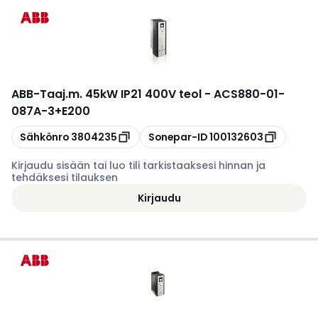
ABB
-
Taaj.m. 45kW IP21 400V teol - ACS880-01-
087A-3+E200
Kopioi
Kopioi
Sähkönro
3804235
Sonepar-ID
100132603
Kirjaudu sisään tai luo tili tarkistaaksesi hinnan ja
tehdäksesi tilauksen
Kirjaudu