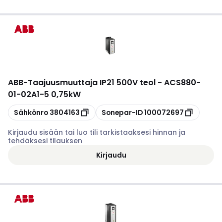
ABB
-
Taajuusmuuttaja IP21 500V teol - ACS880-
01-02A1-5 0,75kW
Kopioi
Kopioi
Sähkönro
3804163
Sonepar-ID
100072697
Kirjaudu sisään tai luo tili tarkistaaksesi hinnan ja
tehdäksesi tilauksen
Kirjaudu