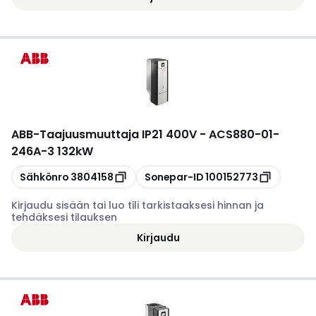
ABB
-
Taajuusmuuttaja IP21 400V - ACS880-01-
246A-3 132kW
Kopioi
Kopioi
Sähkönro
3804158
Sonepar-ID
100152773
Kirjaudu sisään tai luo tili tarkistaaksesi hinnan ja
tehdäksesi tilauksen
Kirjaudu