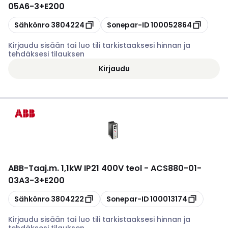
05A6-3+E200
Kopioi
Kopioi
Sähkönro
3804224
Sonepar-ID
100052864
Kirjaudu sisään tai luo tili tarkistaaksesi hinnan ja
tehdäksesi tilauksen
Kirjaudu
ABB
-
Taaj.m. 1,1kW IP21 400V teol - ACS880-01-
03A3-3+E200
Kopioi
Kopioi
Sähkönro
3804222
Sonepar-ID
100013174
Kirjaudu sisään tai luo tili tarkistaaksesi hinnan ja