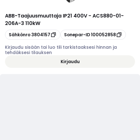
ABB
-
Taajuusmuuttaja IP21 400V - ACS880-01-
206A-3 110kW
Kopioi
Kopioi
Sähkönro
3804157
Sonepar-ID
100052858
Kirjaudu sisään tai luo tili tarkistaaksesi hinnan ja
tehdäksesi tilauksen
Kirjaudu