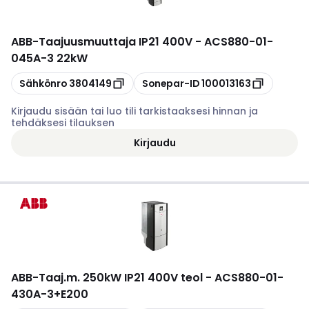
ABB
-
Taajuusmuuttaja IP21 400V - ACS880-01-
045A-3 22kW
Kopioi
Kopioi
Sähkönro
3804149
Sonepar-ID
100013163
Kirjaudu sisään tai luo tili tarkistaaksesi hinnan ja
tehdäksesi tilauksen
Kirjaudu
ABB
-
Taaj.m. 250kW IP21 400V teol - ACS880-01-
430A-3+E200