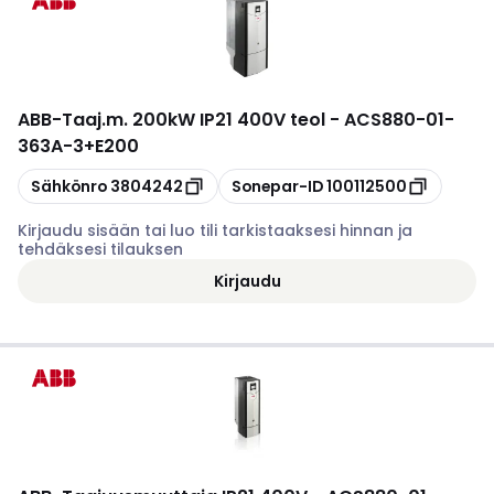
ABB
-
Taaj.m. 200kW IP21 400V teol - ACS880-01-
363A-3+E200
Kopioi
Kopioi
Sähkönro
3804242
Sonepar-ID
100112500
Kirjaudu sisään tai luo tili tarkistaaksesi hinnan ja
tehdäksesi tilauksen
Kirjaudu