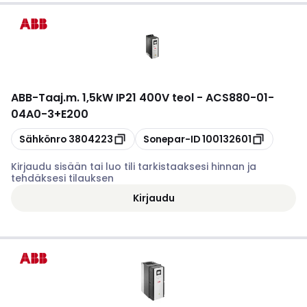
ABB
-
Taaj.m. 1,5kW IP21 400V teol - ACS880-01-
04A0-3+E200
Kopioi
Kopioi
Sähkönro
3804223
Sonepar-ID
100132601
Kirjaudu sisään tai luo tili tarkistaaksesi hinnan ja
tehdäksesi tilauksen
Kirjaudu