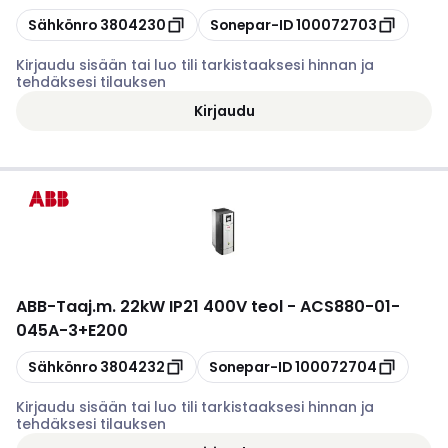
Kopioi
Kopioi
Sähkönro
3804230
Sonepar-ID
100072703
Kirjaudu sisään tai luo tili tarkistaaksesi hinnan ja
tehdäksesi tilauksen
Kirjaudu
ABB
-
Taaj.m. 22kW IP21 400V teol - ACS880-01-
045A-3+E200
Kopioi
Kopioi
Sähkönro
3804232
Sonepar-ID
100072704
Kirjaudu sisään tai luo tili tarkistaaksesi hinnan ja
tehdäksesi tilauksen