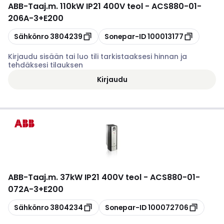
ABB
-
Taaj.m. 110kW IP21 400V teol - ACS880-01-
206A-3+E200
Kopioi
Kopioi
Sähkönro
3804239
Sonepar-ID
100013177
Kirjaudu sisään tai luo tili tarkistaaksesi hinnan ja
tehdäksesi tilauksen
Kirjaudu
ABB
-
Taaj.m. 37kW IP21 400V teol - ACS880-01-
072A-3+E200
Kopioi
Kopioi
Sähkönro
3804234
Sonepar-ID
100072706