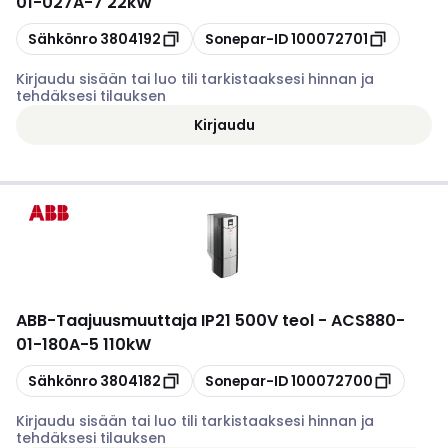
01-027A-7 22kW
Kopioi
Kopioi
Sähkönro
3804192
Sonepar-ID
100072701
Kirjaudu sisään tai luo tili tarkistaaksesi hinnan ja
tehdäksesi tilauksen
Kirjaudu
ABB
-
Taajuusmuuttaja IP21 500V teol - ACS880-
01-180A-5 110kW
Kopioi
Kopioi
Sähkönro
3804182
Sonepar-ID
100072700
Kirjaudu sisään tai luo tili tarkistaaksesi hinnan ja
tehdäksesi tilauksen