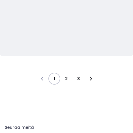
1
2
3
Seuraa meitä