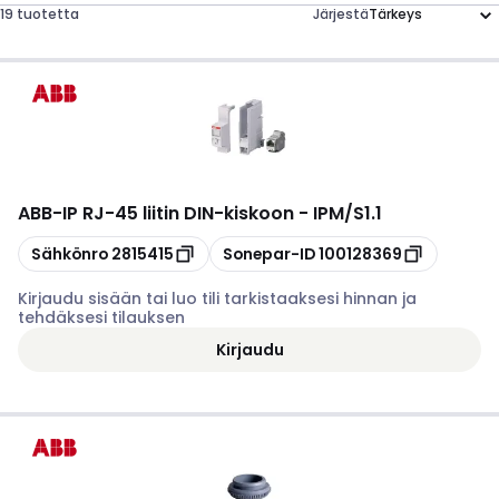
19 tuotetta
Järjestä
ABB
-
IP RJ-45 liitin DIN-kiskoon - IPM/S1.1
Kopioi
Kopioi
Sähkönro
2815415
Sonepar-ID
100128369
Kirjaudu sisään tai luo tili tarkistaaksesi hinnan ja
tehdäksesi tilauksen
Kirjaudu