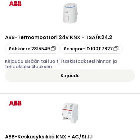
ABB
-
Termomoottori 24V KNX - TSA/K24.2
Kopioi
Kopioi
Sähkönro
2815549
Sonepar-ID
100117827
Kirjaudu sisään tai luo tili tarkistaaksesi hinnan ja
tehdäksesi tilauksen
Kirjaudu
ABB
-
Keskusyksikkö KNX - AC/S1.1.1