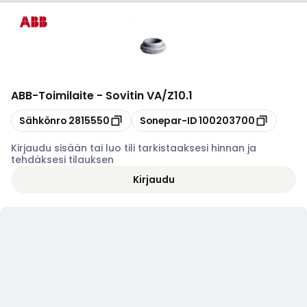
ABB
-
Toimilaite - Sovitin VA/Z10.1
Kopioi
Kopioi
Sähkönro
2815550
Sonepar-ID
100203700
Kirjaudu sisään tai luo tili tarkistaaksesi hinnan ja
tehdäksesi tilauksen
Kirjaudu