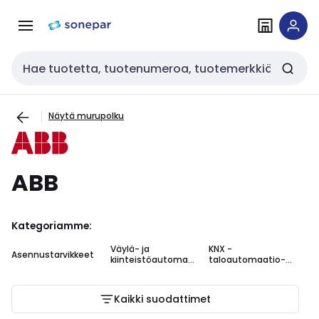
Siirry
Siirry
navigointiin
sisältöön
Haku
Näytä murupolku
ABB
Kategoriamme:
Väylä- ja
KNX -
Asennustarvikkeet
kiinteistöautomaa
taloautomaatio-
tio
tuotteet
Kaikki suodattimet