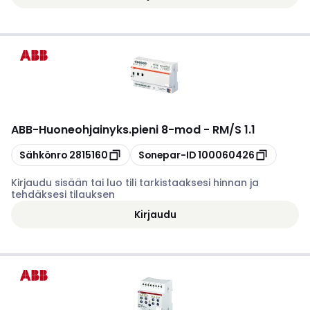
ABB
-
Huoneohjainyks.pieni 8-mod - RM/S 1.1
Kopioi
Kopioi
Sähkönro
2815160
Sonepar-ID
100060426
Kirjaudu sisään tai luo tili tarkistaaksesi hinnan ja
tehdäksesi tilauksen
Kirjaudu