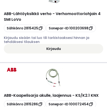
ABB
-
Lähtöyksikkö verho - Verhomoottoriohjain 4
SMI LoVo
Kopioi
Kopioi
Sähkönro
2815425
Sonepar-ID
100203698
Kirjaudu sisään tai luo tili tarkistaaksesi hinnan ja
tehdäksesi tilauksen
Kirjaudu
ABB
-
Kaapelisarja akulle, laajennus - KS/K2.1 KNX
Kopioi
Kopioi
Sähkönro
2815286
Sonepar-ID
100072454