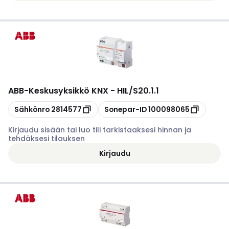
ABB
-
Keskusyksikkö KNX - HIL/S20.1.1
Kopioi
Kopioi
Sähkönro
2814577
Sonepar-ID
100098065
Kirjaudu sisään tai luo tili tarkistaaksesi hinnan ja
tehdäksesi tilauksen
Kirjaudu