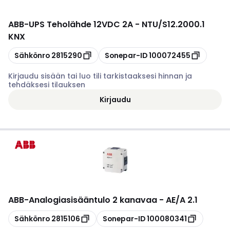
ABB
-
UPS Teholähde 12VDC 2A - NTU/S12.2000.1
KNX
Kopioi
Kopioi
Sähkönro
2815290
Sonepar-ID
100072455
Kirjaudu sisään tai luo tili tarkistaaksesi hinnan ja
tehdäksesi tilauksen
Kirjaudu
ABB
-
Analogiasisääntulo 2 kanavaa - AE/A 2.1
Kopioi
Kopioi
Sähkönro
2815106
Sonepar-ID
100080341