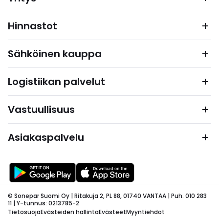
Hinnastot
Sähköinen kauppa
Logistiikan palvelut
Vastuullisuus
Asiakaspalvelu
© Sonepar Suomi Oy | Ritakuja 2, PL 88, 01740 VANTAA | Puh. 010 283
11 | Y-tunnus: 0213785-2
Tietosuoja
Evästeiden hallinta
Evästeet
Myyntiehdot