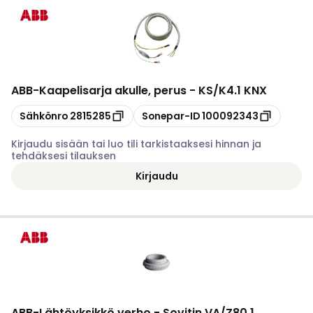
ABB
-
Kaapelisarja akulle, perus - KS/K4.1 KNX
Kopioi
Kopioi
Sähkönro
2815285
Sonepar-ID
100092343
Kirjaudu sisään tai luo tili tarkistaaksesi hinnan ja
tehdäksesi tilauksen
Kirjaudu
ABB
-
Lähtöyksikkö verho - Sovitin VA/Z80.1