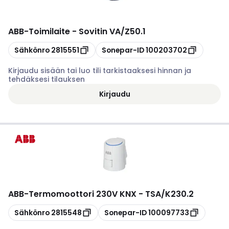
ABB
-
Toimilaite - Sovitin VA/Z50.1
Kopioi
Kopioi
Sähkönro
2815551
Sonepar-ID
100203702
Kirjaudu sisään tai luo tili tarkistaaksesi hinnan ja
tehdäksesi tilauksen
Kirjaudu
ABB
-
Termomoottori 230V KNX - TSA/K230.2
Kopioi
Kopioi
Sähkönro
2815548
Sonepar-ID
100097733