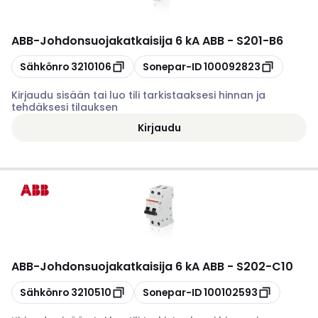
ABB
-
Johdonsuojakatkaisija 6 kA ABB - S201-B6
Kopioi
Kopioi
Sähkönro
3210106
Sonepar-ID
100092823
Kirjaudu sisään tai luo tili tarkistaaksesi hinnan ja
tehdäksesi tilauksen
Kirjaudu
ABB
-
Johdonsuojakatkaisija 6 kA ABB - S202-C10
Kopioi
Kopioi
Sähkönro
3210510
Sonepar-ID
100102593