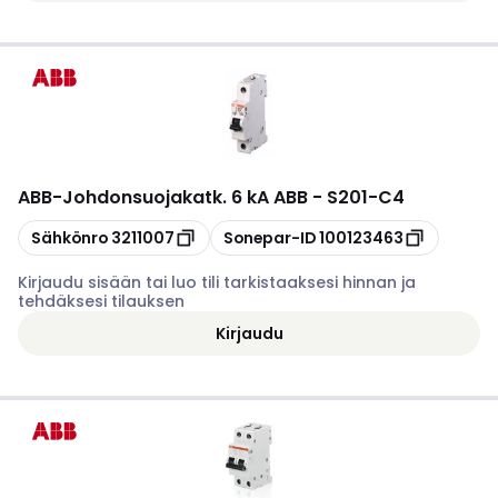
ABB
-
Johdonsuojakatk. 6 kA ABB - S201-C4
Kopioi
Kopioi
Sähkönro
3211007
Sonepar-ID
100123463
Kirjaudu sisään tai luo tili tarkistaaksesi hinnan ja
tehdäksesi tilauksen
Kirjaudu