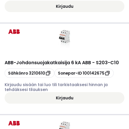
Kirjaudu
ABB
-
Johdonsuojakatkaisija 6 kA ABB - S203-C10
Kopioi
Kopioi
Sähkönro
3210610
Sonepar-ID
100142675
Kirjaudu sisään tai luo tili tarkistaaksesi hinnan ja
tehdäksesi tilauksen
Kirjaudu