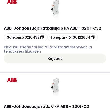
ABB
-
Johdonsuojakatkaisija 6 kA ABB - S201-C32
Kopioi
Kopioi
Sähkönro
3210432
Sonepar-ID
100122664
Kirjaudu sisään tai luo tili tarkistaaksesi hinnan ja
tehdäksesi tilauksen
Kirjaudu
ABB
-
Johdonsuojakatk. 6 kA ABB - S201-C2