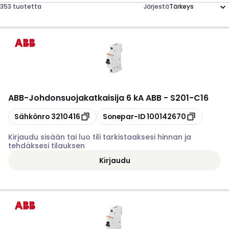
353 tuotetta
Järjestä
ABB
-
Johdonsuojakatkaisija 6 kA ABB - S201-C16
Kopioi
Kopioi
Sähkönro
3210416
Sonepar-ID
100142670
Kirjaudu sisään tai luo tili tarkistaaksesi hinnan ja
tehdäksesi tilauksen
Kirjaudu