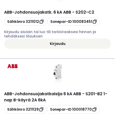
ABB
-
Johdonsuojakatk. 6 kA ABB - S202-C2
Kopioi
Kopioi
Sähkönro
3211012
Sonepar-ID
100083451
Kirjaudu sisään tai luo tili tarkistaaksesi hinnan ja
tehdäksesi tilauksen
Kirjaudu
ABB
-
Johdonsuojakatkaisija 6 kA ABB - S201-B2 1-
nap B-käyrä 2A 6kA
Kopioi
Kopioi
Sähkönro
3211129
Sonepar-ID
100018770