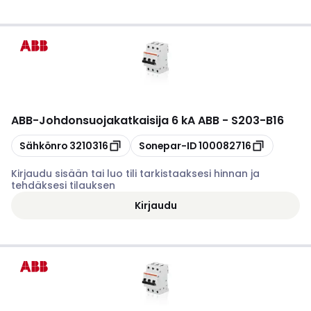
ABB
-
Johdonsuojakatkaisija 6 kA ABB - S203-B16
Kopioi
Kopioi
Sähkönro
3210316
Sonepar-ID
100082716
Kirjaudu sisään tai luo tili tarkistaaksesi hinnan ja
tehdäksesi tilauksen
Kirjaudu