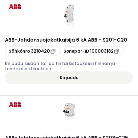
ABB
-
Johdonsuojakatkaisija 6 kA ABB - S201-C20
Kopioi
Kopioi
Sähkönro
3210420
Sonepar-ID
100003182
Kirjaudu sisään tai luo tili tarkistaaksesi hinnan ja
tehdäksesi tilauksen
Kirjaudu
ABB
-
Johdonsuojakatkaisija 6 kA ABB - S203-C25