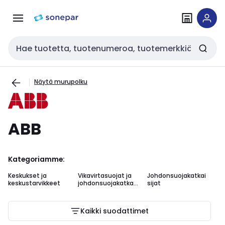
Siirry
Siirry
navigointiin
sisältöön
Haku
Näytä murupolku
ABB
Kategoriamme:
Keskukset ja
Vikavirtasuojat ja
Johdonsuojakatkai
Vi
keskustarvikkeet
johdonsuojakatkais
sijat
va
ijat
Kaikki suodattimet