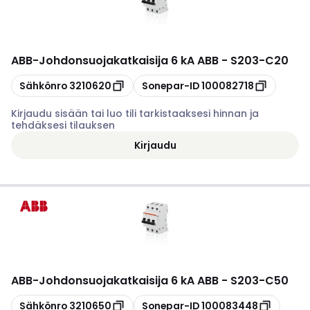
ABB
-
Johdonsuojakatkaisija 6 kA ABB - S203-C20
Kopioi
Kopioi
Sähkönro
3210620
Sonepar-ID
100082718
Kirjaudu sisään tai luo tili tarkistaaksesi hinnan ja
tehdäksesi tilauksen
Kirjaudu
ABB
-
Johdonsuojakatkaisija 6 kA ABB - S203-C50
Kopioi
Kopioi
Sähkönro
3210650
Sonepar-ID
100083448