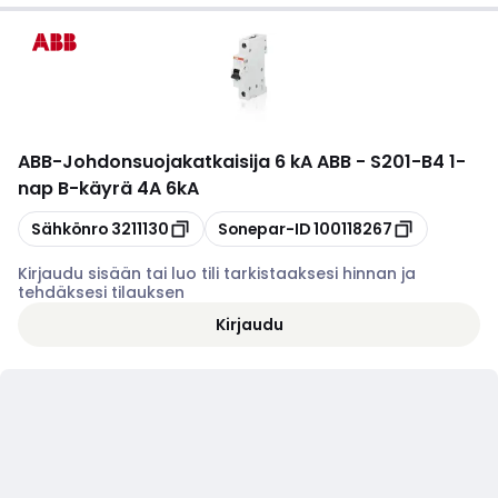
ABB
-
Johdonsuojakatkaisija 6 kA ABB - S201-B4 1-
nap B-käyrä 4A 6kA
Kopioi
Kopioi
Sähkönro
3211130
Sonepar-ID
100118267
Kirjaudu sisään tai luo tili tarkistaaksesi hinnan ja
tehdäksesi tilauksen
Kirjaudu