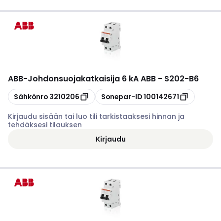
ABB
-
Johdonsuojakatkaisija 6 kA ABB - S202-B6
Kopioi
Kopioi
Sähkönro
3210206
Sonepar-ID
100142671
Kirjaudu sisään tai luo tili tarkistaaksesi hinnan ja
tehdäksesi tilauksen
Kirjaudu