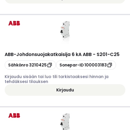
ABB
-
Johdonsuojakatkaisija 6 kA ABB - S201-C25
Kopioi
Kopioi
Sähkönro
3210425
Sonepar-ID
100003183
Kirjaudu sisään tai luo tili tarkistaaksesi hinnan ja
tehdäksesi tilauksen
Kirjaudu