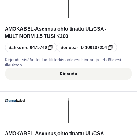
AMOKABEL
-
Asennusjohto tinattu UL/CSA -
MULTINORM 1,5 TUSI K200
Kopioi
Kopioi
Sähkönro
0475740
Sonepar-ID
100107254
Kirjaudu sisään tai luo tili tarkistaaksesi hinnan ja tehdäksesi
tilauksen
Kirjaudu
AMOKABEL
-
Asennusjohto tinattu UL/CSA -