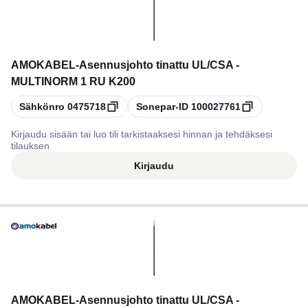
AMOKABEL
-
Asennusjohto tinattu UL/CSA -
MULTINORM 1 RU K200
Kopioi
Kopioi
Sähkönro
0475718
Sonepar-ID
100027761
Kirjaudu sisään tai luo tili tarkistaaksesi hinnan ja tehdäksesi
tilauksen
Kirjaudu
AMOKABEL
-
Asennusjohto tinattu UL/CSA -