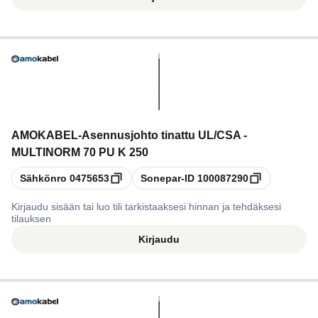
AMOKABEL
-
Asennusjohto tinattu UL/CSA -
MULTINORM 70 PU K 250
Kopioi
Kopioi
Sähkönro
0475653
Sonepar-ID
100087290
Kirjaudu sisään tai luo tili tarkistaaksesi hinnan ja tehdäksesi
tilauksen
Kirjaudu