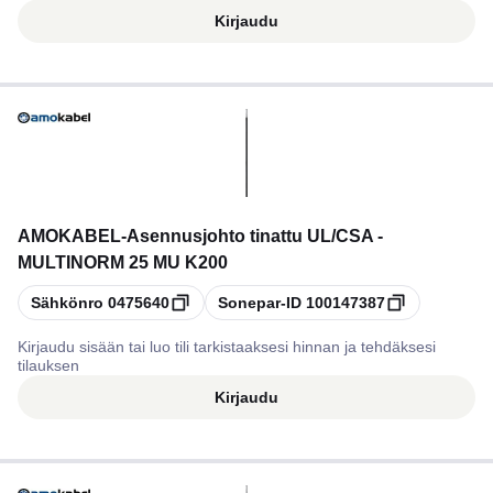
Kirjaudu
AMOKABEL
-
Asennusjohto tinattu UL/CSA -
MULTINORM 25 MU K200
Kopioi
Kopioi
Sähkönro
0475640
Sonepar-ID
100147387
Kirjaudu sisään tai luo tili tarkistaaksesi hinnan ja tehdäksesi
tilauksen
Kirjaudu