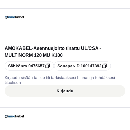
AMOKABEL
-
Asennusjohto tinattu UL/CSA -
MULTINORM 120 MU K100
Kopioi
Kopioi
Sähkönro
0475657
Sonepar-ID
100147392
Kirjaudu sisään tai luo tili tarkistaaksesi hinnan ja tehdäksesi
tilauksen
Kirjaudu