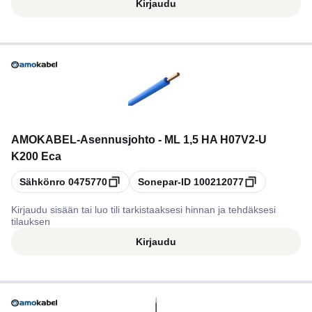
Kirjaudu
AMOKABEL
-
Asennusjohto - ML 1,5 HA H07V2-U
K200 Eca
Kopioi
Kopioi
Sähkönro
0475770
Sonepar-ID
100212077
Kirjaudu sisään tai luo tili tarkistaaksesi hinnan ja tehdäksesi
tilauksen
Kirjaudu