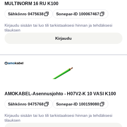
MULTINORM 16 RU K100
Kopioi
Kopioi
Sähkönro
0475638
Sonepar-ID
100067467
Kirjaudu sisään tai luo tili tarkistaaksesi hinnan ja tehdäksesi
tilauksen
Kirjaudu
AMOKABEL
-
Asennusjohto - H07V2-K 10 VASI K100
Kopioi
Kopioi
Sähkönro
0475768
Sonepar-ID
100159080
Kirjaudu sisään tai luo tili tarkistaaksesi hinnan ja tehdäksesi
tilauksen