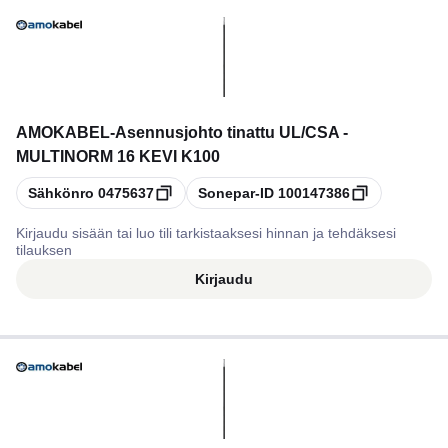
AMOKABEL
-
Asennusjohto tinattu UL/CSA -
MULTINORM 16 KEVI K100
Kopioi
Kopioi
Sähkönro
0475637
Sonepar-ID
100147386
Kirjaudu sisään tai luo tili tarkistaaksesi hinnan ja tehdäksesi
tilauksen
Kirjaudu