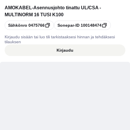
AMOKABEL
-
Asennusjohto tinattu UL/CSA -
MULTINORM 16 TUSI K100
Kopioi
Kopioi
Sähkönro
0475766
Sonepar-ID
100148474
Kirjaudu sisään tai luo tili tarkistaaksesi hinnan ja tehdäksesi
tilauksen
Kirjaudu