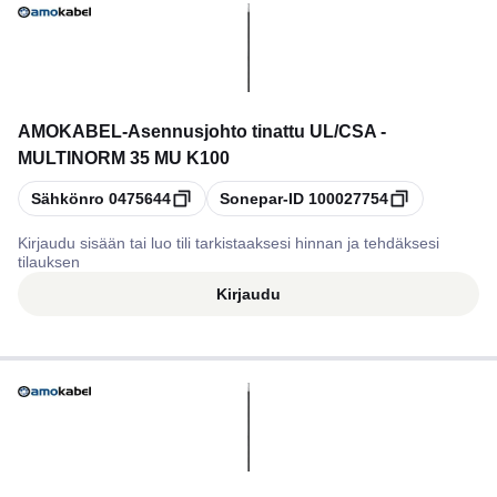
AMOKABEL
-
Asennusjohto tinattu UL/CSA -
MULTINORM 35 MU K100
Kopioi
Kopioi
Sähkönro
0475644
Sonepar-ID
100027754
Kirjaudu sisään tai luo tili tarkistaaksesi hinnan ja tehdäksesi
tilauksen
Kirjaudu