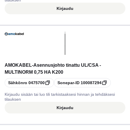
tilauksen
Kirjaudu
AMOKABEL
-
Asennusjohto tinattu UL/CSA -
MULTINORM 0,75 HA K200
Kopioi
Kopioi
Sähkönro
0475700
Sonepar-ID
100087294
Kirjaudu sisään tai luo tili tarkistaaksesi hinnan ja tehdäksesi
tilauksen
Kirjaudu