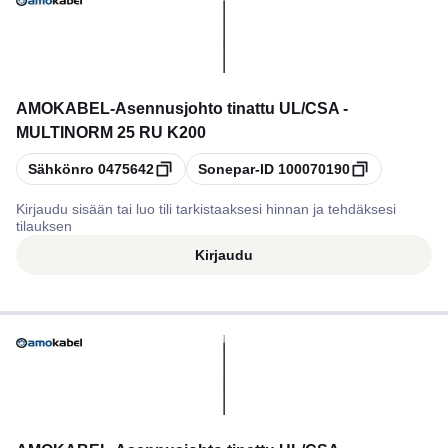
AMOKABEL
-
Asennusjohto tinattu UL/CSA -
MULTINORM 25 RU K200
Kopioi
Kopioi
Sähkönro
0475642
Sonepar-ID
100070190
Kirjaudu sisään tai luo tili tarkistaaksesi hinnan ja tehdäksesi
tilauksen
Kirjaudu