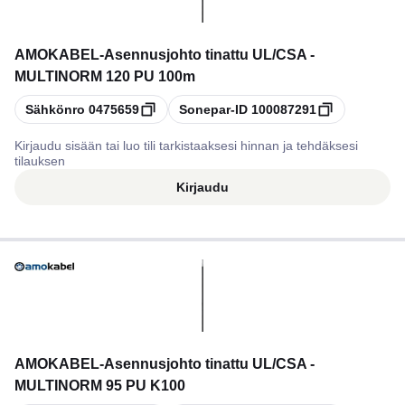
AMOKABEL
-
Asennusjohto tinattu UL/CSA -
MULTINORM 120 PU 100m
Kopioi
Kopioi
Sähkönro
0475659
Sonepar-ID
100087291
Kirjaudu sisään tai luo tili tarkistaaksesi hinnan ja tehdäksesi
tilauksen
Kirjaudu
AMOKABEL
-
Asennusjohto tinattu UL/CSA -
MULTINORM 95 PU K100