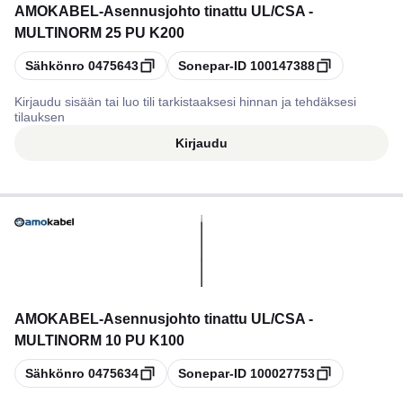
AMOKABEL
-
Asennusjohto tinattu UL/CSA -
MULTINORM 25 PU K200
Kopioi
Kopioi
Sähkönro
0475643
Sonepar-ID
100147388
Kirjaudu sisään tai luo tili tarkistaaksesi hinnan ja tehdäksesi
tilauksen
Kirjaudu
AMOKABEL
-
Asennusjohto tinattu UL/CSA -
MULTINORM 10 PU K100
Kopioi
Kopioi
Sähkönro
0475634
Sonepar-ID
100027753