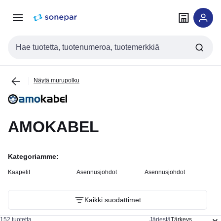
Siirry
Siirry
navigointiin
sisältöön
Haku
Näytä murupolku
AMOKABEL
Kategoriamme:
Kaapelit
Asennusjohdot
Asennusjohdot
Kaikki suodattimet
152 tuotetta
Järjestä