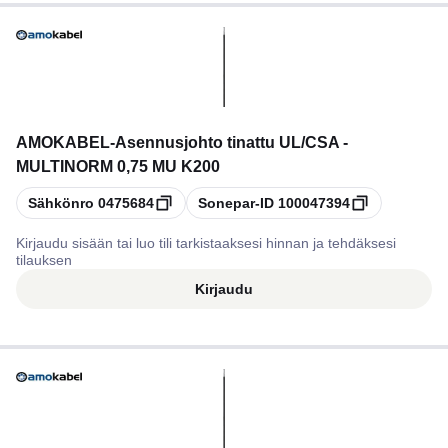
AMOKABEL
-
Asennusjohto tinattu UL/CSA -
MULTINORM 0,75 MU K200
Kopioi
Kopioi
Sähkönro
0475684
Sonepar-ID
100047394
Kirjaudu sisään tai luo tili tarkistaaksesi hinnan ja tehdäksesi
tilauksen
Kirjaudu