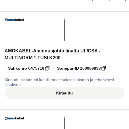
AMOKABEL
-
Asennusjohto tinattu UL/CSA -
MULTINORM 1 TUSI K200
Kopioi
Kopioi
Sähkönro
0475716
Sonepar-ID
100086898
Kirjaudu sisään tai luo tili tarkistaaksesi hinnan ja tehdäksesi
tilauksen
Kirjaudu