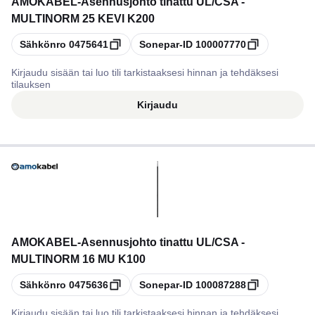
AMOKABEL
-
Asennusjohto tinattu UL/CSA -
MULTINORM 25 KEVI K200
Kopioi
Kopioi
Sähkönro
0475641
Sonepar-ID
100007770
Kirjaudu sisään tai luo tili tarkistaaksesi hinnan ja tehdäksesi
tilauksen
Kirjaudu
AMOKABEL
-
Asennusjohto tinattu UL/CSA -
MULTINORM 16 MU K100
Kopioi
Kopioi
Sähkönro
0475636
Sonepar-ID
100087288
Kirjaudu sisään tai luo tili tarkistaaksesi hinnan ja tehdäksesi