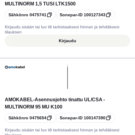
MULTINORM 1,5 TUSI LTK1500
Kopioi
Kopioi
Sähkönro
0475741
Sonepar-ID
100127343
Kirjaudu sisään tai luo tili tarkistaaksesi hinnan ja tehdäksesi
tilauksen
Kirjaudu
AMOKABEL
-
Asennusjohto tinattu UL/CSA -
MULTINORM 95 MU K100
Kopioi
Kopioi
Sähkönro
0475654
Sonepar-ID
100147390
Kirjaudu sisään tai luo tili tarkistaaksesi hinnan ja tehdäksesi