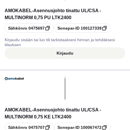
AMOKABEL
-
Asennusjohto tinattu UL/CSA -
MULTINORM 0,75 PU LTK2400
Kopioi
Kopioi
Sähkönro
0475697
Sonepar-ID
100127339
Kirjaudu sisään tai luo tili tarkistaaksesi hinnan ja tehdäksesi
tilauksen
Kirjaudu
AMOKABEL
-
Asennusjohto tinattu UL/CSA -
MULTINORM 0,75 KE LTK2400
Kopioi
Kopioi
Sähkönro
0475707
Sonepar-ID
100067472