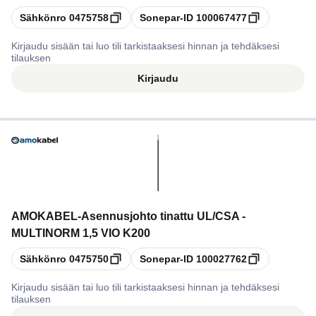
Kopioi
Kopioi
Sähkönro
0475758
Sonepar-ID
100067477
Kirjaudu sisään tai luo tili tarkistaaksesi hinnan ja tehdäksesi
tilauksen
Kirjaudu
AMOKABEL
-
Asennusjohto tinattu UL/CSA -
MULTINORM 1,5 VIO K200
Kopioi
Kopioi
Sähkönro
0475750
Sonepar-ID
100027762
Kirjaudu sisään tai luo tili tarkistaaksesi hinnan ja tehdäksesi
tilauksen