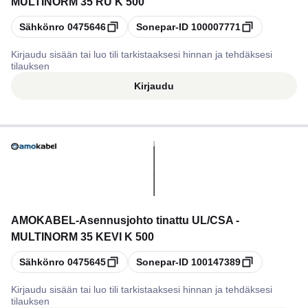
MULTINORM 35 RU K 500
Kopioi
Kopioi
Sähkönro
0475646
Sonepar-ID
100007771
Kirjaudu sisään tai luo tili tarkistaaksesi hinnan ja tehdäksesi
tilauksen
Kirjaudu
AMOKABEL
-
Asennusjohto tinattu UL/CSA -
MULTINORM 35 KEVI K 500
Kopioi
Kopioi
Sähkönro
0475645
Sonepar-ID
100147389
Kirjaudu sisään tai luo tili tarkistaaksesi hinnan ja tehdäksesi
tilauksen