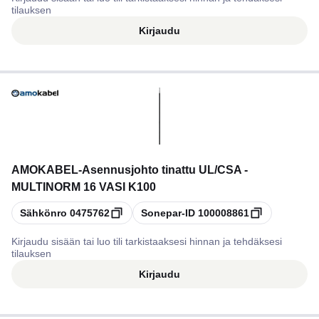
tilauksen
Kirjaudu
AMOKABEL
-
Asennusjohto tinattu UL/CSA -
MULTINORM 16 VASI K100
Kopioi
Kopioi
Sähkönro
0475762
Sonepar-ID
100008861
Kirjaudu sisään tai luo tili tarkistaaksesi hinnan ja tehdäksesi
tilauksen
Kirjaudu