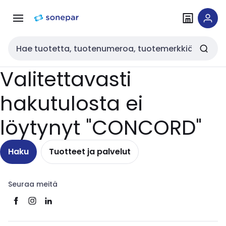
Siirry
Siirry
navigointiin
sisältöön
Haku
Valitettavasti
hakutulosta ei
löytynyt "CONCORD"
Haku
Tuotteet ja palvelut
Seuraa meitä