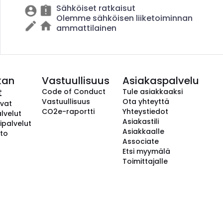
Sähköiset ratkaisut
Olemme sähköisen liiketoiminnan
ammattilainen
kan
Vastuullisuus
Asiakaspalvelu
t
Code of Conduct
Tule asiakkaaksi
Vastuullisuus
Ota yhteyttä
avat
CO2e-raportti
Yhteystiedot
lvelut
Asiakastili
ipalvelut
Asiakkaalle
to
Associate
Etsi myymälä
Toimittajalle