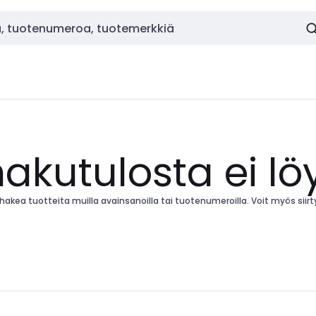
hakutulosta ei lö
kea tuotteita muilla avainsanoilla tai tuotenumeroilla. Voit myös siirtyä