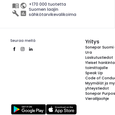
+170 000 tuotetta
Suomen laajin
sähkötarvikevalikoima
Seuraa meitä
Yritys
Sonepar Suomi
Ura
Laskutustiedot
Yleiset hankint
toimittajalle
Speak Up
Code of Condu
Myymälät ja my
yhteystiedot
Sonepar Purpo
Vierailijaohje