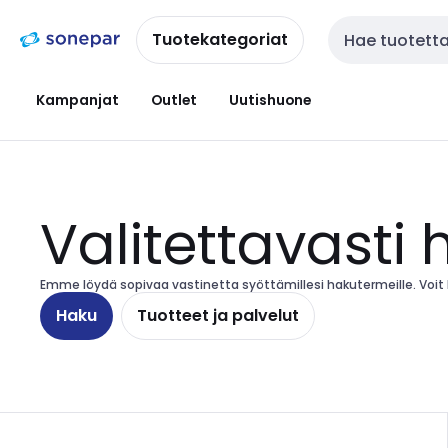
Siirry
Siirry
navigointiin
sisältöön
Tuotekategoriat
Haku
Kampanjat
Outlet
Uutishuone
Valitettavasti 
Emme löydä sopivaa vastinetta syöttämillesi hakutermeille. Voit ha
Haku
Tuotteet ja palvelut