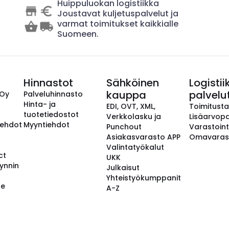
Huippuluokan logistiikka
Joustavat kuljetuspalvelut ja
varmat toimitukset kaikkialle
Suomeen.
Hinnastot
Sähköinen
Logistii
kauppa
palvelu
 Oy
Palveluhinnasto
Hinta- ja
EDI, OVT, XML,
Toimitust
tuotetiedostot
Verkkolasku ja
Lisäarvopa
aehdot
Myyntiehdot
Punchout
Varastoint
Asiakasvarasto APP
Omavaras
Valintatyökalut
ct
UKK
ynnin
Julkaisut
Yhteistyökumppanit
se
A-Z