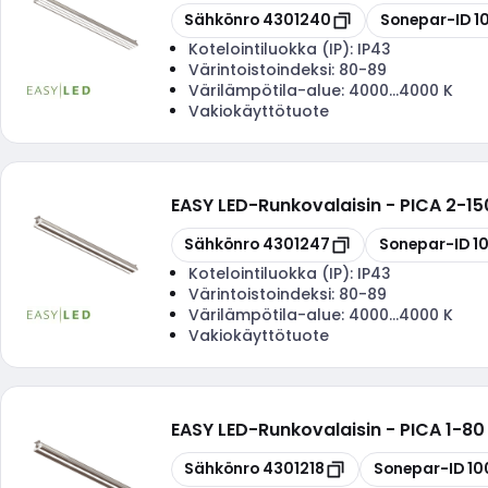
Kopioi
Kopioi
Sähkönro
4301240
Sonepar-ID
1
Kotelointiluokka (IP):
IP43
Värintoistoindeksi:
80-89
Värilämpötila-alue:
4000...4000 K
Vakiokäyttötuote
EASY LED
-
Runkovalaisin - PICA 2-15
Kopioi
Kopioi
Sähkönro
4301247
Sonepar-ID
1
Kotelointiluokka (IP):
IP43
Värintoistoindeksi:
80-89
Värilämpötila-alue:
4000...4000 K
Vakiokäyttötuote
EASY LED
-
Runkovalaisin - PICA 1-80
Kopioi
Kopioi
Sähkönro
4301218
Sonepar-ID
10