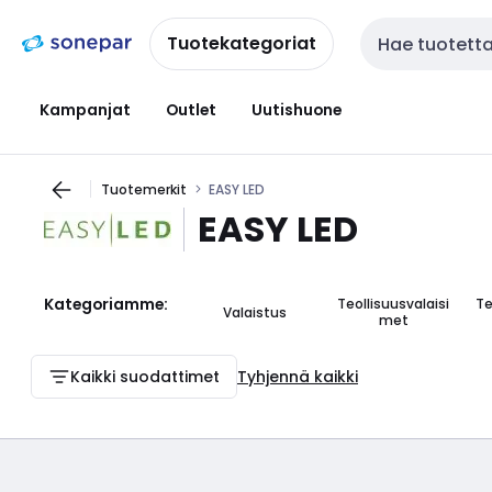
Siirry
Siirry
navigointiin
sisältöön
Tuotekategoriat
Haku
Kampanjat
Outlet
Uutishuone
Tuotemerkit
EASY LED
EASY LED
Kategoriamme:
Teollisuusvalaisi
Te
Valaistus
met
Kaikki suodattimet
Tyhjennä kaikki