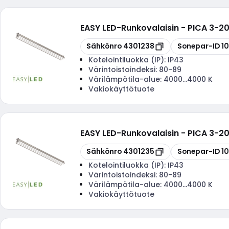
EASY LED
-
Runkovalaisin - PICA 3-2
Kopioi
Kopioi
Sähkönro
4301238
Sonepar-ID
1
Kotelointiluokka (IP):
IP43
Värintoistoindeksi:
80-89
Värilämpötila-alue:
4000...4000 K
Vakiokäyttötuote
EASY LED
-
Runkovalaisin - PICA 3-2
Kopioi
Kopioi
Sähkönro
4301235
Sonepar-ID
1
Kotelointiluokka (IP):
IP43
Värintoistoindeksi:
80-89
Värilämpötila-alue:
4000...4000 K
Vakiokäyttötuote