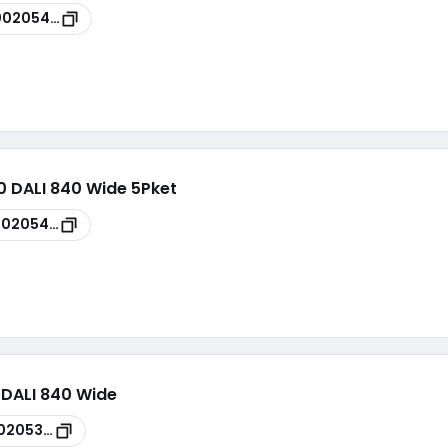
00205422
0 DALI 840 Wide 5Pket
00205436
 DALI 840 Wide
0205378