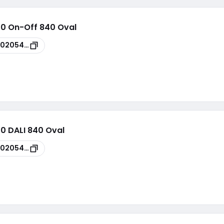
00 On-Off 840 Oval
00205418
00 DALI 840 Oval
00205412