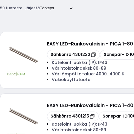
50 tuotetta
Järjestä
EASY LED
-
Runkovalaisin - PICA 1-8
Kopioi
Kopioi
Sähkönro
4301222
Sonepar-ID
1
Kotelointiluokka (IP):
IP43
Värintoistoindeksi:
80-89
Värilämpötila-alue:
4000...4000 K
Vakiokäyttötuote
EASY LED
-
Runkovalaisin - PICA 1-4
Kopioi
Kopioi
Sähkönro
4301215
Sonepar-ID
10
Kotelointiluokka (IP):
IP43
Värintoistoindeksi:
80-89