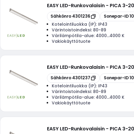
EASY LED
-
Runkovalaisin - PICA 3-2
Kopioi
Kopioi
Sähkönro
4301236
Sonepar-ID
1
Kotelointiluokka (IP):
IP43
Värintoistoindeksi:
80-89
Värilämpötila-alue:
4000...4000 K
Vakiokäyttötuote
EASY LED
-
Runkovalaisin - PICA 3-2
Kopioi
Kopioi
Sähkönro
4301237
Sonepar-ID
1
Kotelointiluokka (IP):
IP43
Värintoistoindeksi:
80-89
Värilämpötila-alue:
4000...4000 K
Vakiokäyttötuote
EASY LED
-
Runkovalaisin - PICA 3-2