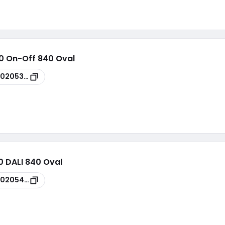
00 On-Off 840 Oval
00205394
0 DALI 840 Oval
00205400