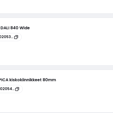
 DALI 840 Wide
0205366
 PICA kiskokiinnikkeet 80mm
00205446