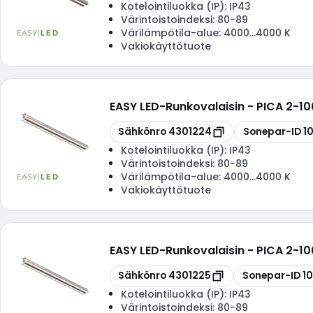
Kotelointiluokka (IP):
IP43
Värintoistoindeksi:
80-89
Värilämpötila-alue:
4000...4000 K
Vakiokäyttötuote
EASY LED
-
Runkovalaisin - PICA 2-1
Kopioi
Kopioi
Sähkönro
4301224
Sonepar-ID
1
Kotelointiluokka (IP):
IP43
Värintoistoindeksi:
80-89
Värilämpötila-alue:
4000...4000 K
Vakiokäyttötuote
EASY LED
-
Runkovalaisin - PICA 2-1
Kopioi
Kopioi
Sähkönro
4301225
Sonepar-ID
1
Kotelointiluokka (IP):
IP43
Värintoistoindeksi:
80-89