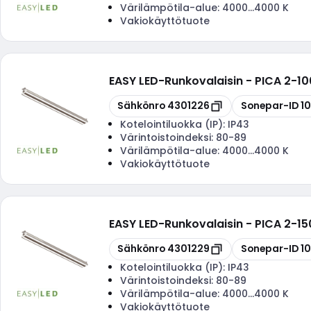
Värilämpötila-alue:
4000...4000 K
Vakiokäyttötuote
EASY LED
-
Runkovalaisin - PICA 2-1
Kopioi
Kopioi
Sähkönro
4301226
Sonepar-ID
1
Kotelointiluokka (IP):
IP43
Värintoistoindeksi:
80-89
Värilämpötila-alue:
4000...4000 K
Vakiokäyttötuote
EASY LED
-
Runkovalaisin - PICA 2-15
Kopioi
Kopioi
Sähkönro
4301229
Sonepar-ID
1
Kotelointiluokka (IP):
IP43
Värintoistoindeksi:
80-89
Värilämpötila-alue:
4000...4000 K
Vakiokäyttötuote