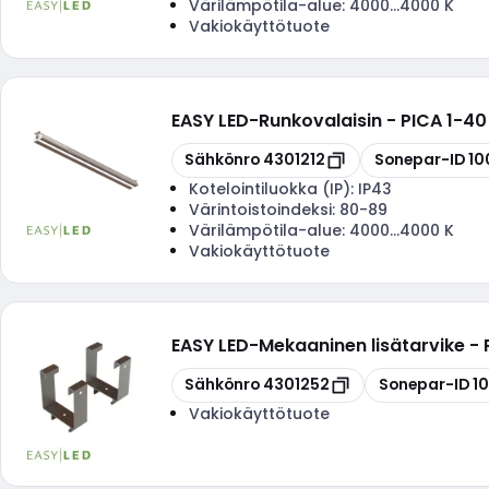
Värilämpötila-alue:
4000...4000 K
Vakiokäyttötuote
EASY LED
-
Runkovalaisin - PICA 1-40
Kopioi
Kopioi
Sähkönro
4301212
Sonepar-ID
10
Kotelointiluokka (IP):
IP43
Värintoistoindeksi:
80-89
Värilämpötila-alue:
4000...4000 K
Vakiokäyttötuote
EASY LED
-
Mekaaninen lisätarvike -
Kopioi
Kopioi
Sähkönro
4301252
Sonepar-ID
1
Vakiokäyttötuote