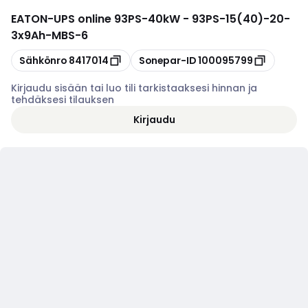
EATON
-
UPS online 93PS-40kW - 93PS-15(40)-20-
3x9Ah-MBS-6
Kopioi
Kopioi
Sähkönro
8417014
Sonepar-ID
100095799
Kirjaudu sisään tai luo tili tarkistaaksesi hinnan ja
tehdäksesi tilauksen
Kirjaudu