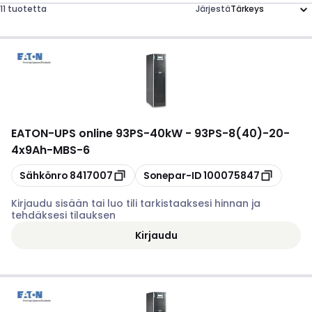
11 tuotetta
Järjestä
EATON
-
UPS online 93PS-40kW - 93PS-8(40)-20-
4x9Ah-MBS-6
Kopioi
Kopioi
Sähkönro
8417007
Sonepar-ID
100075847
Kirjaudu sisään tai luo tili tarkistaaksesi hinnan ja
tehdäksesi tilauksen
Kirjaudu