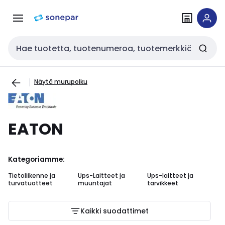
Siirry
Siirry
navigointiin
sisältöön
Haku
Näytä murupolku
EATON
Kategoriamme:
Tietoliikenne ja
Ups-Laitteet ja
Ups-laitteet ja
turvatuotteet
muuntajat
tarvikkeet
Kaikki suodattimet