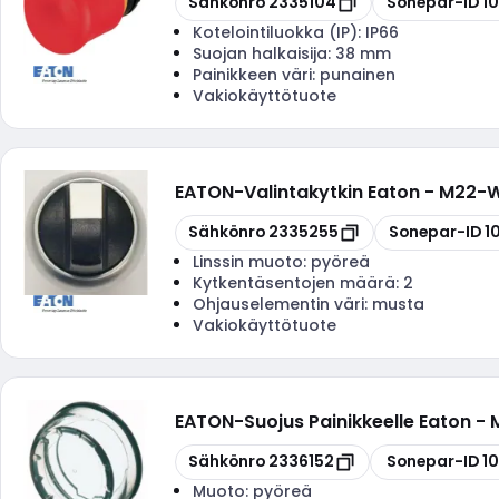
Sähkönro
2335104
Sonepar-ID
1
Kotelointiluokka (IP):
IP66
Suojan halkaisija:
38 mm
Painikkeen väri:
punainen
Vakiokäyttötuote
EATON
-
Valintakytkin Eaton - M22-
Kopioi
Kopioi
Sähkönro
2335255
Sonepar-ID
1
Linssin muoto:
pyöreä
Kytkentäsentojen määrä:
2
Ohjauselementin väri:
musta
Vakiokäyttötuote
EATON
-
Suojus Painikkeelle Eaton -
Kopioi
Kopioi
Sähkönro
2336152
Sonepar-ID
1
Muoto:
pyöreä