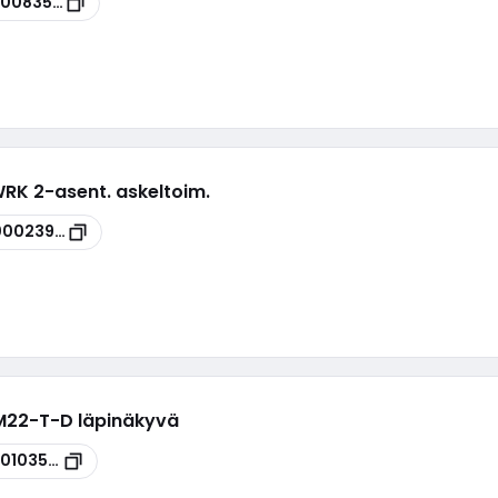
00083540
WRK 2-asent. askeltoim.
00023999
 M22-T-D läpinäkyvä
00103553