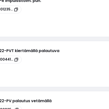
R impulssitoim. pun.
00123574
M22-PVT kiertämällä palautuva
00044150
M22-PV palautus vetämällä