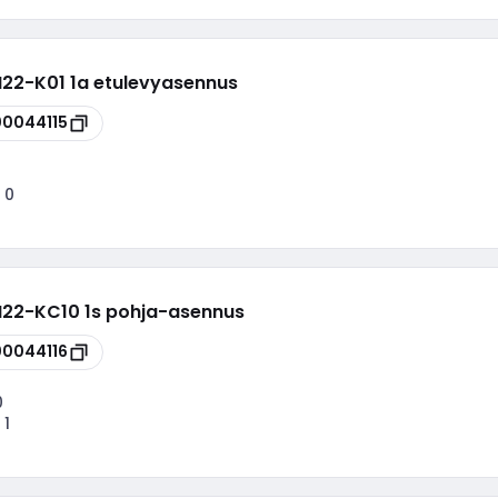
M22-K01 1a etulevyasennus
00044115
:
0
M22-KC10 1s pohja-asennus
00044116
0
:
1