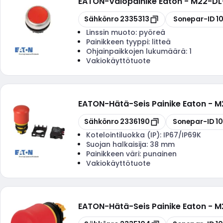
EATON
-
Valopainike Eaton - M22-DL-
Kopioi
Kopioi
Sähkönro
2335313
Sonepar-ID
1
Linssin muoto:
pyöreä
Painikkeen tyyppi:
litteä
Ohjainpaikkojen lukumäärä:
1
Vakiokäyttötuote
EATON
-
Hätä-Seis Painike Eaton - 
Kopioi
Kopioi
Sähkönro
2336190
Sonepar-ID
1
Kotelointiluokka (IP):
IP67/IP69K
Suojan halkaisija:
38 mm
Painikkeen väri:
punainen
Vakiokäyttötuote
EATON
-
Hätä-Seis Painike Eaton - 
Kopioi
Kopioi