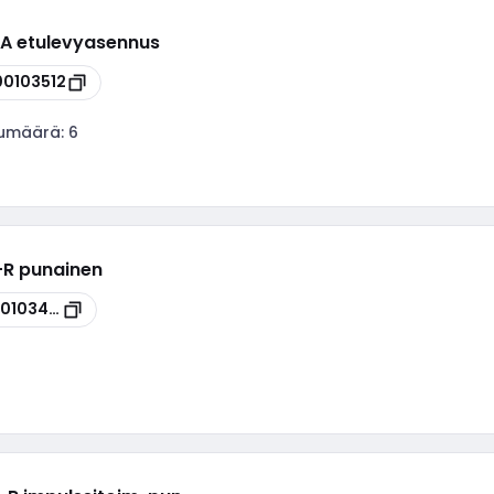
2-A etulevyasennus
00103512
ukumäärä:
6
-R punainen
00103494