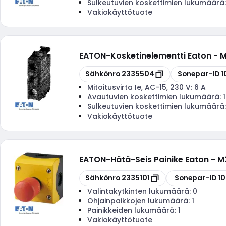
Sulkeutuvien koskettimien lukumäärä
Vakiokäyttötuote
EATON
-
Kosketinelementti Eaton -
Kopioi
Kopioi
Sähkönro
2335504
Sonepar-ID
1
Mitoitusvirta Ie, AC-15, 230 V:
6 A
Avautuvien koskettimien lukumäärä:
1
Sulkeutuvien koskettimien lukumäärä
Vakiokäyttötuote
EATON
-
Hätä-Seis Painike Eaton - 
Kopioi
Kopioi
Sähkönro
2335101
Sonepar-ID
1
Valintakytkinten lukumäärä:
0
Ohjainpaikkojen lukumäärä:
1
Painikkeiden lukumäärä:
1
Vakiokäyttötuote