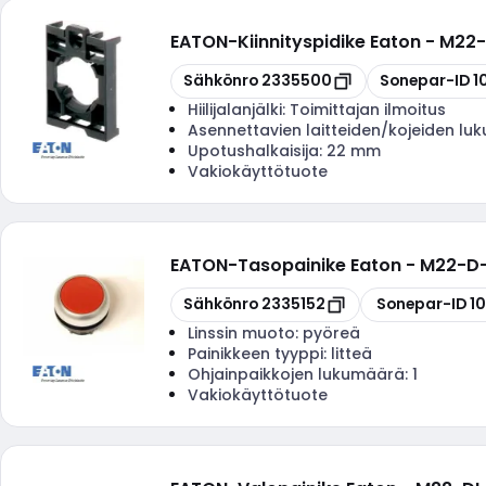
EATON
-
Kiinnityspidike Eaton - M2
Kopioi
Kopioi
Sähkönro
2335500
Sonepar-ID
1
Hiilijalanjälki:
Toimittajan ilmoitus
Asennettavien laitteiden/kojeiden l
Upotushalkaisija:
22 mm
Vakiokäyttötuote
EATON
-
Tasopainike Eaton - M22-D
Kopioi
Kopioi
Sähkönro
2335152
Sonepar-ID
1
Linssin muoto:
pyöreä
Painikkeen tyyppi:
litteä
Ohjainpaikkojen lukumäärä:
1
Vakiokäyttötuote