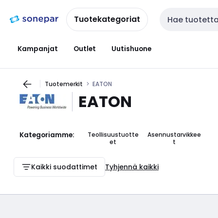
Siirry
Siirry
navigointiin
sisältöön
Tuotekategoriat
Haku
Kampanjat
Outlet
Uutishuone
Tuotemerkit
EATON
EATON
Kategoriamme:
Teollisuustuotte
Asennustarvikkee
et
t
Kaikki suodattimet
Tyhjennä kaikki