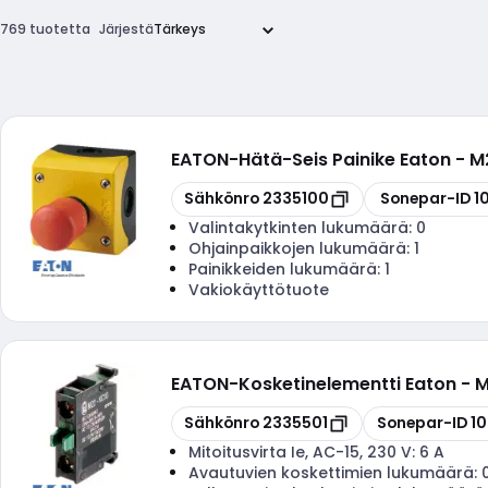
769 tuotetta
Järjestä
EATON
-
Hätä-Seis Painike Eaton - M
Kopioi
Kopioi
Sähkönro
2335100
Sonepar-ID
1
Valintakytkinten lukumäärä:
0
Ohjainpaikkojen lukumäärä:
1
Painikkeiden lukumäärä:
1
Vakiokäyttötuote
EATON
-
Kosketinelementti Eaton - 
Kopioi
Kopioi
Sähkönro
2335501
Sonepar-ID
1
Mitoitusvirta Ie, AC-15, 230 V:
6 A
Avautuvien koskettimien lukumäärä: