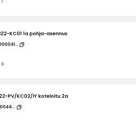
:
1
 M22-KC01 1a pohja-asennus
00004134
:
0
M22-PV/KC02/IY koteloitu 2a
00044095