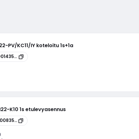
22-PV/KC11/IY koteloitu 1s+1a
00143596
M22-K10 1s etulevyasennus
00083564
0