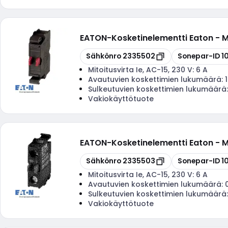
EATON
-
Kosketinelementti Eaton - 
Kopioi
Kopioi
Sähkönro
2335502
Sonepar-ID
1
Mitoitusvirta Ie, AC-15, 230 V:
6 A
Avautuvien koskettimien lukumäärä:
1
Sulkeutuvien koskettimien lukumäärä
Vakiokäyttötuote
EATON
-
Kosketinelementti Eaton - 
Kopioi
Kopioi
Sähkönro
2335503
Sonepar-ID
1
Mitoitusvirta Ie, AC-15, 230 V:
6 A
Avautuvien koskettimien lukumäärä:
Sulkeutuvien koskettimien lukumäärä
Vakiokäyttötuote