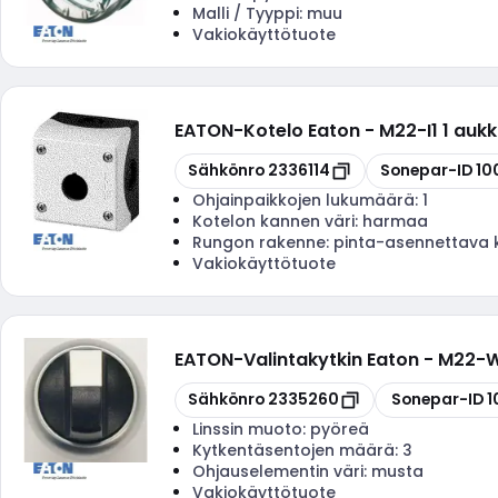
Malli / Tyyppi:
muu
Vakiokäyttötuote
EATON
-
Kotelo Eaton - M22-I1 1 auk
Kopioi
Kopioi
Sähkönro
2336114
Sonepar-ID
10
Ohjainpaikkojen lukumäärä:
1
Kotelon kannen väri:
harmaa
Rungon rakenne:
pinta-asennettava 
Vakiokäyttötuote
EATON
-
Valintakytkin Eaton - M22-W
Kopioi
Kopioi
Sähkönro
2335260
Sonepar-ID
1
Linssin muoto:
pyöreä
Kytkentäsentojen määrä:
3
Ohjauselementin väri:
musta
Vakiokäyttötuote