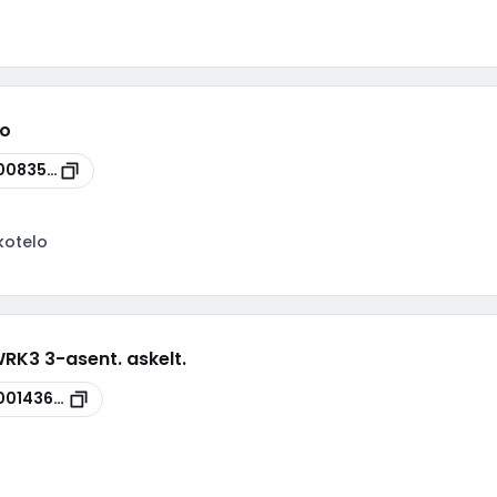
ko
0083595
kotelo
RK3 3-asent. askelt.
00143607