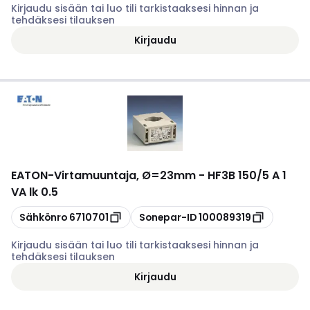
Kirjaudu sisään tai luo tili tarkistaaksesi hinnan ja
tehdäksesi tilauksen
Kirjaudu
EATON
-
Virtamuuntaja, Ø=23mm - HF3B 150/5 A 1
VA lk 0.5
Kopioi
Kopioi
Sähkönro
6710701
Sonepar-ID
100089319
Kirjaudu sisään tai luo tili tarkistaaksesi hinnan ja
tehdäksesi tilauksen
Kirjaudu