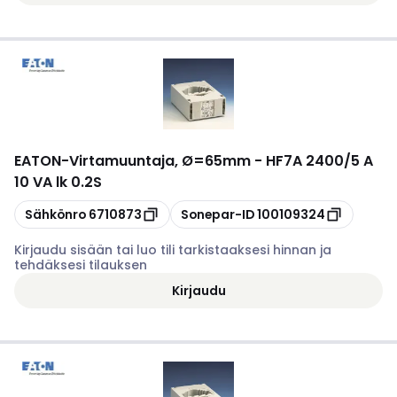
EATON
-
Virtamuuntaja, Ø=65mm - HF7A 2400/5 A
10 VA lk 0.2S
Kopioi
Kopioi
Sähkönro
6710873
Sonepar-ID
100109324
Kirjaudu sisään tai luo tili tarkistaaksesi hinnan ja
tehdäksesi tilauksen
Kirjaudu