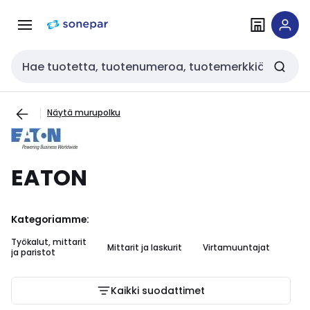
Siirry
Siirry
navigointiin
sisältöön
Haku
Näytä murupolku
EATON
Kategoriamme:
Työkalut, mittarit
Vi
Mittarit ja laskurit
Virtamuuntajat
ja paristot
kk
Kaikki suodattimet