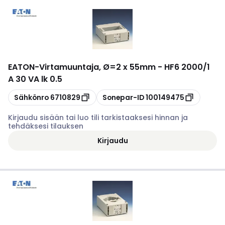
EATON
-
Virtamuuntaja, Ø=2 x 55mm - HF6 2000/1
A 30 VA lk 0.5
Kopioi
Kopioi
Sähkönro
6710829
Sonepar-ID
100149475
Kirjaudu sisään tai luo tili tarkistaaksesi hinnan ja
tehdäksesi tilauksen
Kirjaudu