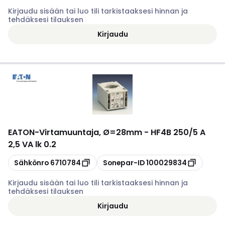
Kirjaudu sisään tai luo tili tarkistaaksesi hinnan ja
tehdäksesi tilauksen
Kirjaudu
EATON
-
Virtamuuntaja, Ø=28mm - HF4B 250/5 A
2,5 VA lk 0.2
Kopioi
Kopioi
Sähkönro
6710784
Sonepar-ID
100029834
Kirjaudu sisään tai luo tili tarkistaaksesi hinnan ja
tehdäksesi tilauksen
Kirjaudu