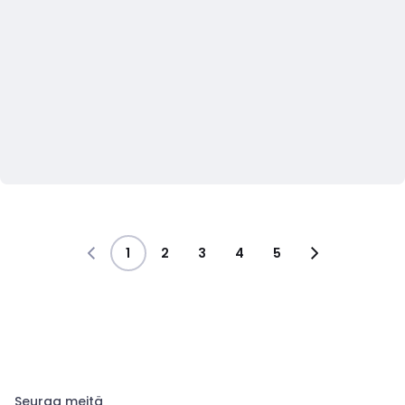
1
2
3
4
5
Seuraa meitä