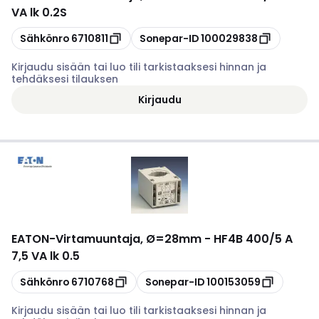
VA lk 0.2S
Kopioi
Kopioi
Sähkönro
6710811
Sonepar-ID
100029838
Kirjaudu sisään tai luo tili tarkistaaksesi hinnan ja
tehdäksesi tilauksen
Kirjaudu
EATON
-
Virtamuuntaja, Ø=28mm - HF4B 400/5 A
7,5 VA lk 0.5
Kopioi
Kopioi
Sähkönro
6710768
Sonepar-ID
100153059
Kirjaudu sisään tai luo tili tarkistaaksesi hinnan ja