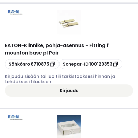
EATON
-
Kiinnike, pohja-asennus - Fitting f
mounton base pl Pair
Kopioi
Kopioi
Sähkönro
6710875
Sonepar-ID
100129353
Kirjaudu sisään tai luo tili tarkistaaksesi hinnan ja
tehdäksesi tilauksen
Kirjaudu