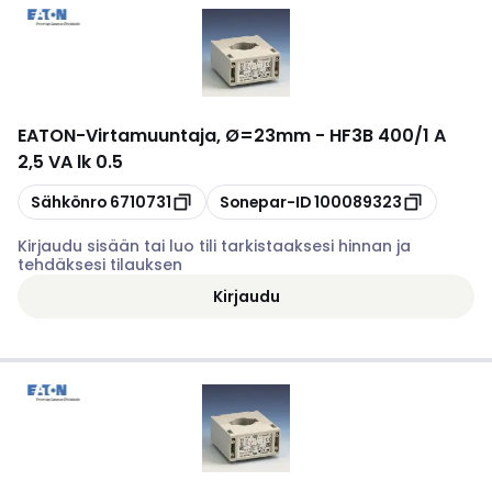
EATON
-
Virtamuuntaja, Ø=23mm - HF3B 400/1 A
2,5 VA lk 0.5
Kopioi
Kopioi
Sähkönro
6710731
Sonepar-ID
100089323
Kirjaudu sisään tai luo tili tarkistaaksesi hinnan ja
tehdäksesi tilauksen
Kirjaudu