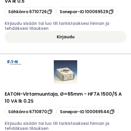
VA lk 0.5
Kopioi
Kopioi
Sähkönro
6710726
Sonepar-ID
100069529
Kirjaudu sisään tai luo tili tarkistaaksesi hinnan ja
tehdäksesi tilauksen
Kirjaudu
EATON
-
Virtamuuntaja, Ø=65mm - HF7A 1500/5 A
10 VA lk 0.2S
Kopioi
Kopioi
Sähkönro
6710870
Sonepar-ID
100069544
Kirjaudu sisään tai luo tili tarkistaaksesi hinnan ja
tehdäksesi tilauksen