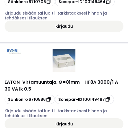
Kopioi
Kopioi
Sähkönro
6710706
Sonepar-ID
100149464
Kirjaudu sisään tai luo tili tarkistaaksesi hinnan ja
tehdäksesi tilauksen
Kirjaudu
EATON
-
Virtamuuntaja, Ø=81mm - HF8A 3000/1 A
30 VA lk 0.5
Kopioi
Kopioi
Sähkönro
6710886
Sonepar-ID
100149487
Kirjaudu sisään tai luo tili tarkistaaksesi hinnan ja
tehdäksesi tilauksen
Kirjaudu