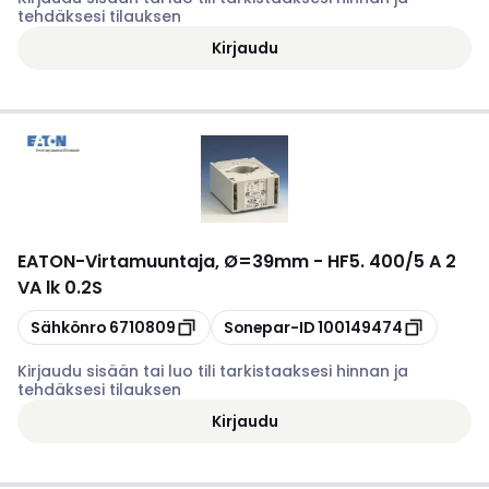
tehdäksesi tilauksen
Kirjaudu
EATON
-
Virtamuuntaja, Ø=39mm - HF5. 400/5 A 2
VA lk 0.2S
Kopioi
Kopioi
Sähkönro
6710809
Sonepar-ID
100149474
Kirjaudu sisään tai luo tili tarkistaaksesi hinnan ja
tehdäksesi tilauksen
Kirjaudu