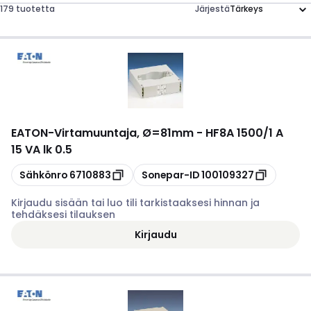
179 tuotetta
Järjestä
EATON
-
Virtamuuntaja, Ø=81mm - HF8A 1500/1 A
15 VA lk 0.5
Kopioi
Kopioi
Sähkönro
6710883
Sonepar-ID
100109327
Kirjaudu sisään tai luo tili tarkistaaksesi hinnan ja
tehdäksesi tilauksen
Kirjaudu