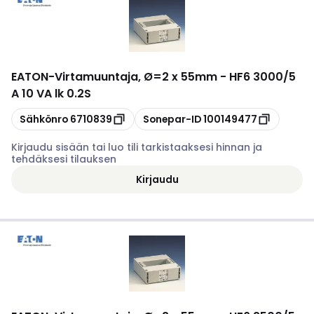
EATON
-
Virtamuuntaja, Ø=2 x 55mm - HF6 3000/5
A 10 VA lk 0.2S
Kopioi
Kopioi
Sähkönro
6710839
Sonepar-ID
100149477
Kirjaudu sisään tai luo tili tarkistaaksesi hinnan ja
tehdäksesi tilauksen
Kirjaudu