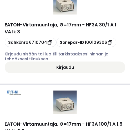
EATON
-
Virtamuuntaja, Ø=17mm - HF3A 30/1 A 1
VA lk 3
Kopioi
Kopioi
Sähkönro
6710704
Sonepar-ID
100109306
Kirjaudu sisään tai luo tili tarkistaaksesi hinnan ja
tehdäksesi tilauksen
Kirjaudu
EATON
-
Virtamuuntaja, Ø=17mm - HF3A 100/1 A 1,5