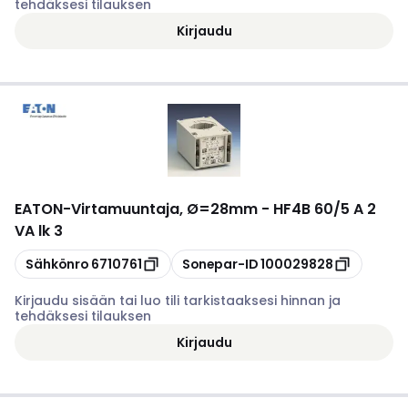
tehdäksesi tilauksen
Kirjaudu
EATON
-
Virtamuuntaja, Ø=28mm - HF4B 60/5 A 2
VA lk 3
Kopioi
Kopioi
Sähkönro
6710761
Sonepar-ID
100029828
Kirjaudu sisään tai luo tili tarkistaaksesi hinnan ja
tehdäksesi tilauksen
Kirjaudu