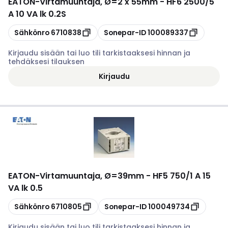
EATON
-
Virtamuuntaja, Ø=2 x 55mm - HF6 2500/5
A 10 VA lk 0.2S
Kopioi
Kopioi
Sähkönro
6710838
Sonepar-ID
100089337
Kirjaudu sisään tai luo tili tarkistaaksesi hinnan ja
tehdäksesi tilauksen
Kirjaudu
EATON
-
Virtamuuntaja, Ø=39mm - HF5 750/1 A 15
VA lk 0.5
Kopioi
Kopioi
Sähkönro
6710805
Sonepar-ID
100049734
Kirjaudu sisään tai luo tili tarkistaaksesi hinnan ja