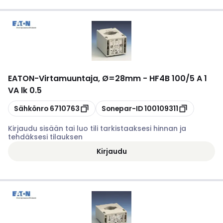
EATON
-
Virtamuuntaja, Ø=28mm - HF4B 100/5 A 1
VA lk 0.5
Kopioi
Kopioi
Sähkönro
6710763
Sonepar-ID
100109311
Kirjaudu sisään tai luo tili tarkistaaksesi hinnan ja
tehdäksesi tilauksen
Kirjaudu