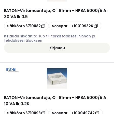
EATON
-
Virtamuuntaja, Ø=81mm - HF8A 5000/5 A
30 VA lk 0.5
Kopioi
Kopioi
Sähkönro
6710882
Sonepar-ID
100109326
Kirjaudu sisään tai luo tili tarkistaaksesi hinnan ja
tehdäksesi tilauksen
Kirjaudu
EATON
-
Virtamuuntaja, Ø=81mm - HF8A 5000/5 A
10 VA lk 0.2S
Kopioi
Kopioi
Sähkönro
6710893
Sonepar-ID
100049742