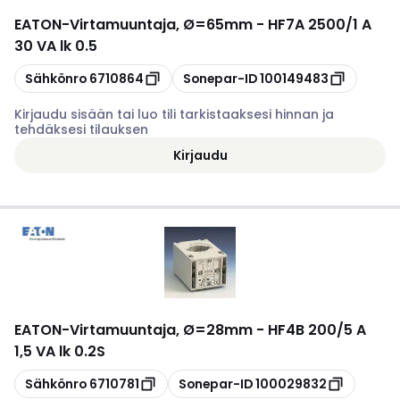
EATON
-
Virtamuuntaja, Ø=65mm - HF7A 2500/1 A
30 VA lk 0.5
Kopioi
Kopioi
Sähkönro
6710864
Sonepar-ID
100149483
Kirjaudu sisään tai luo tili tarkistaaksesi hinnan ja
tehdäksesi tilauksen
Kirjaudu
EATON
-
Virtamuuntaja, Ø=28mm - HF4B 200/5 A
1,5 VA lk 0.2S
Kopioi
Kopioi
Sähkönro
6710781
Sonepar-ID
100029832