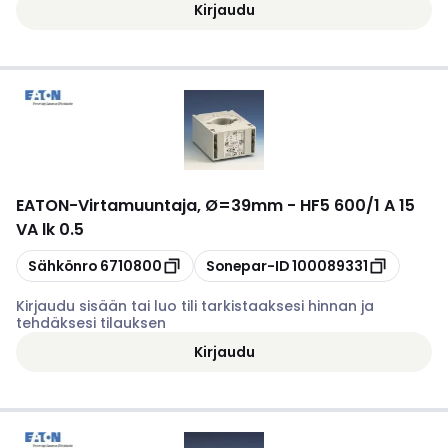
Kirjaudu
EATON
-
Virtamuuntaja, Ø=39mm - HF5 600/1 A 15
VA lk 0.5
Kopioi
Kopioi
Sähkönro
6710800
Sonepar-ID
100089331
Kirjaudu sisään tai luo tili tarkistaaksesi hinnan ja
tehdäksesi tilauksen
Kirjaudu