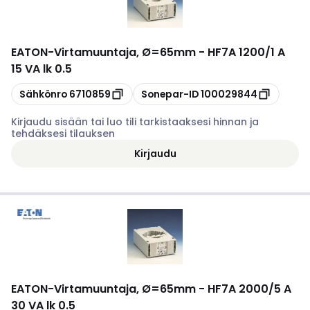
EATON
-
Virtamuuntaja, Ø=65mm - HF7A 1200/1 A
15 VA lk 0.5
Kopioi
Kopioi
Sähkönro
6710859
Sonepar-ID
100029844
Kirjaudu sisään tai luo tili tarkistaaksesi hinnan ja
tehdäksesi tilauksen
Kirjaudu
EATON
-
Virtamuuntaja, Ø=65mm - HF7A 2000/5 A
30 VA lk 0.5