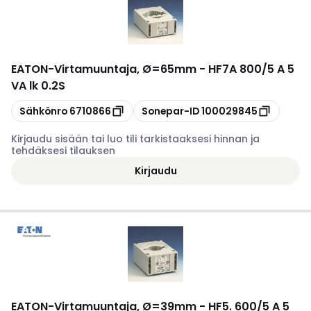
EATON
-
Virtamuuntaja, Ø=65mm - HF7A 800/5 A 5
VA lk 0.2S
Kopioi
Kopioi
Sähkönro
6710866
Sonepar-ID
100029845
Kirjaudu sisään tai luo tili tarkistaaksesi hinnan ja
tehdäksesi tilauksen
Kirjaudu
EATON
-
Virtamuuntaja, Ø=39mm - HF5. 600/5 A 5