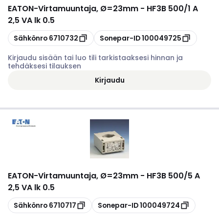
EATON
-
Virtamuuntaja, Ø=23mm - HF3B 500/1 A
2,5 VA lk 0.5
Kopioi
Kopioi
Sähkönro
6710732
Sonepar-ID
100049725
Kirjaudu sisään tai luo tili tarkistaaksesi hinnan ja
tehdäksesi tilauksen
Kirjaudu
EATON
-
Virtamuuntaja, Ø=23mm - HF3B 500/5 A
2,5 VA lk 0.5
Kopioi
Kopioi
Sähkönro
6710717
Sonepar-ID
100049724