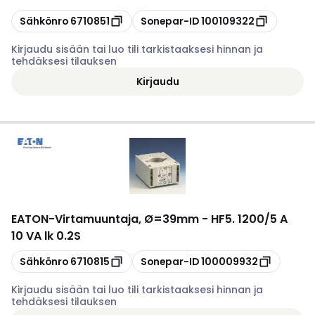
Kopioi
Kopioi
Sähkönro
6710851
Sonepar-ID
100109322
Kirjaudu sisään tai luo tili tarkistaaksesi hinnan ja
tehdäksesi tilauksen
Kirjaudu
EATON
-
Virtamuuntaja, Ø=39mm - HF5. 1200/5 A
10 VA lk 0.2S
Kopioi
Kopioi
Sähkönro
6710815
Sonepar-ID
100009932
Kirjaudu sisään tai luo tili tarkistaaksesi hinnan ja
tehdäksesi tilauksen