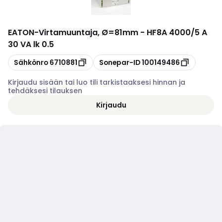
EATON
-
Virtamuuntaja, Ø=81mm - HF8A 4000/5 A
30 VA lk 0.5
Kopioi
Kopioi
Sähkönro
6710881
Sonepar-ID
100149486
Kirjaudu sisään tai luo tili tarkistaaksesi hinnan ja
tehdäksesi tilauksen
Kirjaudu