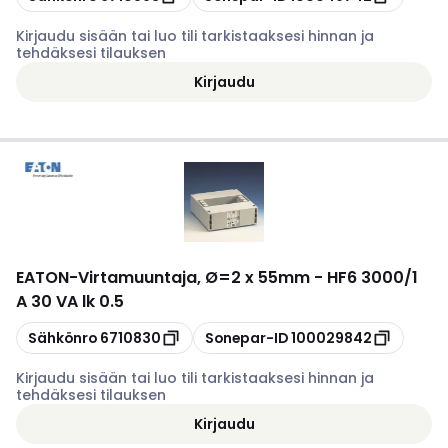
Kirjaudu sisään tai luo tili tarkistaaksesi hinnan ja
tehdäksesi tilauksen
Kirjaudu
EATON
-
Virtamuuntaja, Ø=2 x 55mm - HF6 3000/1
A 30 VA lk 0.5
Kopioi
Kopioi
Sähkönro
6710830
Sonepar-ID
100029842
Kirjaudu sisään tai luo tili tarkistaaksesi hinnan ja
tehdäksesi tilauksen
Kirjaudu