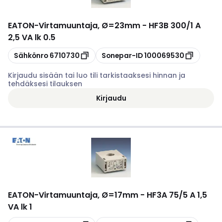
EATON
-
Virtamuuntaja, Ø=23mm - HF3B 300/1 A
2,5 VA lk 0.5
Kopioi
Kopioi
Sähkönro
6710730
Sonepar-ID
100069530
Kirjaudu sisään tai luo tili tarkistaaksesi hinnan ja
tehdäksesi tilauksen
Kirjaudu
EATON
-
Virtamuuntaja, Ø=17mm - HF3A 75/5 A 1,5
VA lk 1