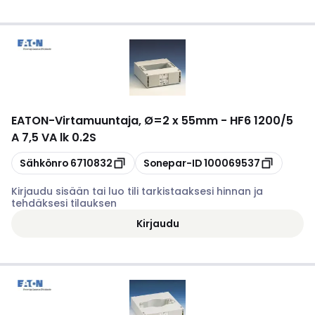
EATON
-
Virtamuuntaja, Ø=2 x 55mm - HF6 1200/5
A 7,5 VA lk 0.2S
Kopioi
Kopioi
Sähkönro
6710832
Sonepar-ID
100069537
Kirjaudu sisään tai luo tili tarkistaaksesi hinnan ja
tehdäksesi tilauksen
Kirjaudu