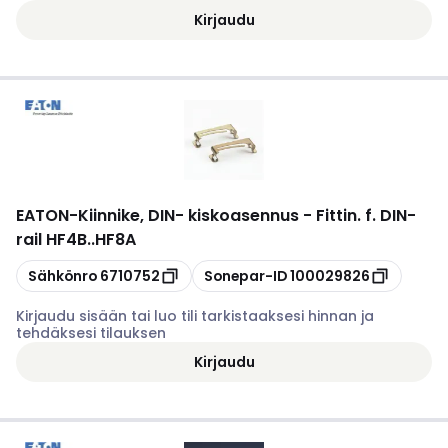
Kirjaudu
EATON
-
Kiinnike, DIN- kiskoasennus - Fittin. f. DIN-
rail HF4B..HF8A
Kopioi
Kopioi
Sähkönro
6710752
Sonepar-ID
100029826
Kirjaudu sisään tai luo tili tarkistaaksesi hinnan ja
tehdäksesi tilauksen
Kirjaudu