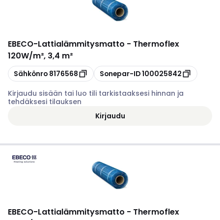
EBECO
-
Lattialämmitysmatto - Thermoflex
120W/m², 3,4 m²
Kopioi
Kopioi
Sähkönro
8176568
Sonepar-ID
100025842
Kirjaudu sisään tai luo tili tarkistaaksesi hinnan ja
tehdäksesi tilauksen
Kirjaudu
EBECO
-
Lattialämmitysmatto - Thermoflex