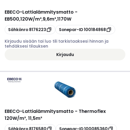
EBECO
-
Lattialämmitysmatto -
EB500,120W/m²,9,6m²,1170W
Kopioi
Kopioi
Sähkönro
8176223
Sonepar-ID
100184868
Kirjaudu sisään tai luo tili tarkistaaksesi hinnan ja
tehdäksesi tilauksen
Kirjaudu
EBECO
-
Lattialämmitysmatto - Thermoflex
120W/m², 11,5m²
Kopioi
Kopioi
Sähkönro
8176580
Sonepar-ID
100085360