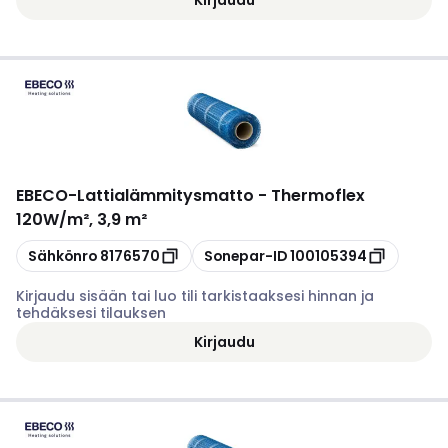
EBECO
-
Lattialämmitysmatto - Thermoflex
120W/m², 3,9 m²
Kopioi
Kopioi
Sähkönro
8176570
Sonepar-ID
100105394
Kirjaudu sisään tai luo tili tarkistaaksesi hinnan ja
tehdäksesi tilauksen
Kirjaudu