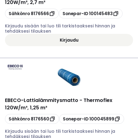
120W/m², 2,7 m²
Kopioi
Kopioi
Sähkönro
8176566
Sonepar-ID
100145483
Kirjaudu sisään tai luo tili tarkistaaksesi hinnan ja
tehdäksesi tilauksen
Kirjaudu
EBECO
-
Lattialämmitysmatto - Thermoflex
120W/m², 1,25 m²
Kopioi
Kopioi
Sähkönro
8176560
Sonepar-ID
100045899
Kirjaudu sisään tai luo tili tarkistaaksesi hinnan ja
tehdäksesi tilauksen