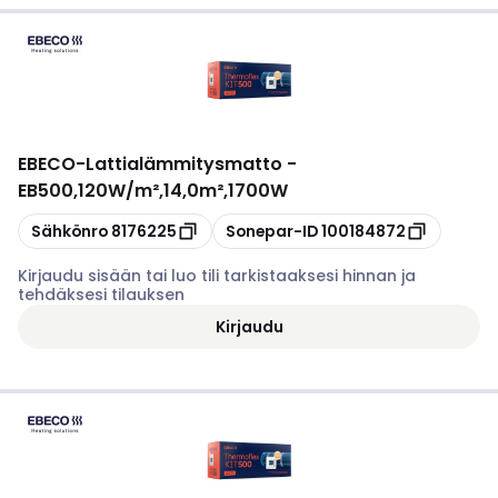
EBECO
-
Lattialämmitysmatto -
EB500,120W/m²,14,0m²,1700W
Kopioi
Kopioi
Sähkönro
8176225
Sonepar-ID
100184872
Kirjaudu sisään tai luo tili tarkistaaksesi hinnan ja
tehdäksesi tilauksen
Kirjaudu