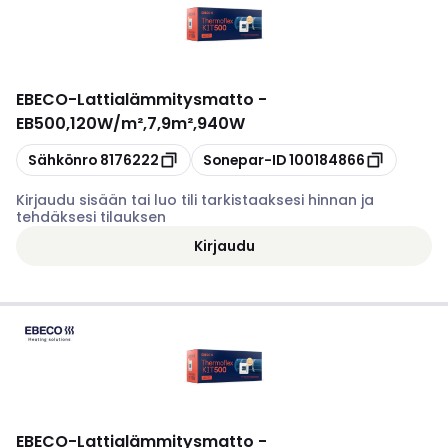
EBECO
-
Lattialämmitysmatto -
EB500,120W/m²,7,9m²,940W
Kopioi
Kopioi
Sähkönro
8176222
Sonepar-ID
100184866
Kirjaudu sisään tai luo tili tarkistaaksesi hinnan ja
tehdäksesi tilauksen
Kirjaudu
EBECO
-
Lattialämmitysmatto -