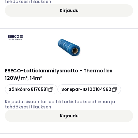
tehdäksesi tilauksen
Kirjaudu
EBECO
-
Lattialämmitysmatto - Thermoflex
120W/m², 14m²
Kopioi
Kopioi
Sähkönro
8176581
Sonepar-ID
100184962
Kirjaudu sisään tai luo tili tarkistaaksesi hinnan ja
tehdäksesi tilauksen
Kirjaudu