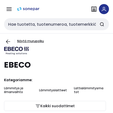
Siirry
Siirry
navigointiin
sisältöön
Haku
Näytä murupolku
EBECO
Kategoriamme:
Lämmitys ja
Lattialämmitysma
Lämmityslaitteet
ilmanvaihto
tot
Kaikki suodattimet