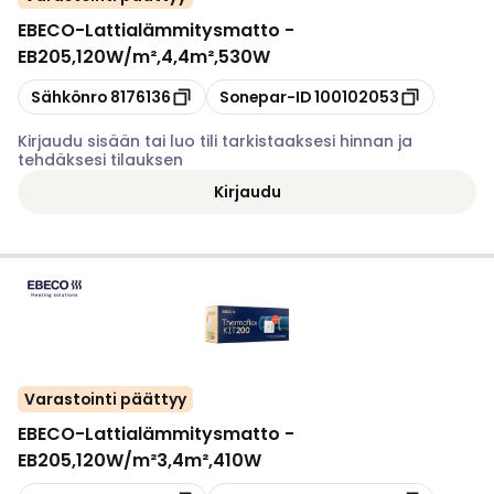
EBECO
-
Lattialämmitysmatto -
EB205,120W/m²,4,4m²,530W
Kopioi
Kopioi
Sähkönro
8176136
Sonepar-ID
100102053
Kirjaudu sisään tai luo tili tarkistaaksesi hinnan ja
tehdäksesi tilauksen
Kirjaudu
Varastointi päättyy
EBECO
-
Lattialämmitysmatto -
EB205,120W/m²3,4m²,410W