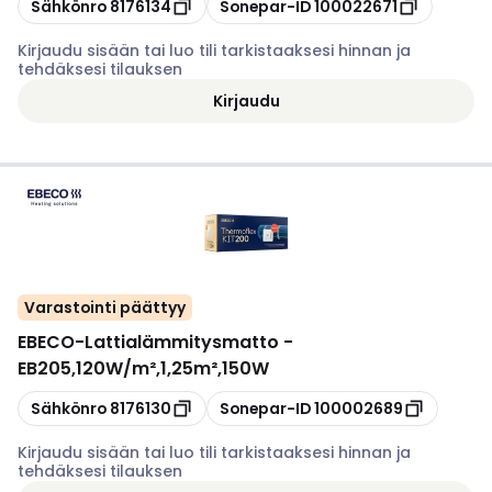
Kopioi
Kopioi
Sähkönro
8176134
Sonepar-ID
100022671
Kirjaudu sisään tai luo tili tarkistaaksesi hinnan ja
tehdäksesi tilauksen
Kirjaudu
Varastointi päättyy
EBECO
-
Lattialämmitysmatto -
EB205,120W/m²,1,25m²,150W
Kopioi
Kopioi
Sähkönro
8176130
Sonepar-ID
100002689
Kirjaudu sisään tai luo tili tarkistaaksesi hinnan ja
tehdäksesi tilauksen