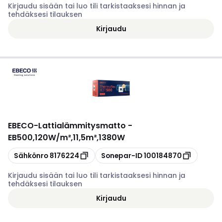
Kirjaudu sisään tai luo tili tarkistaaksesi hinnan ja
tehdäksesi tilauksen
Kirjaudu
EBECO
-
Lattialämmitysmatto -
EB500,120W/m²,11,5m²,1380W
Kopioi
Kopioi
Sähkönro
8176224
Sonepar-ID
100184870
Kirjaudu sisään tai luo tili tarkistaaksesi hinnan ja
tehdäksesi tilauksen
Kirjaudu