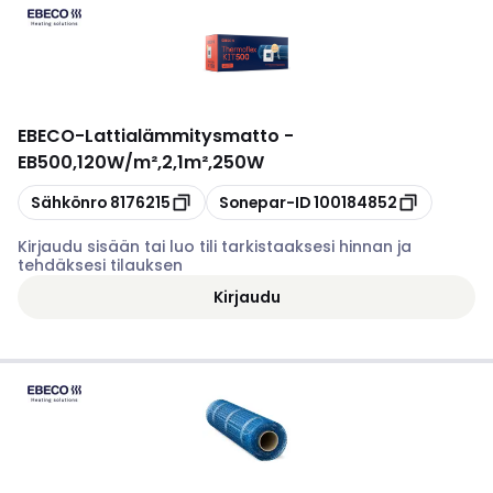
EBECO
-
Lattialämmitysmatto -
EB500,120W/m²,2,1m²,250W
Kopioi
Kopioi
Sähkönro
8176215
Sonepar-ID
100184852
Kirjaudu sisään tai luo tili tarkistaaksesi hinnan ja
tehdäksesi tilauksen
Kirjaudu