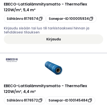
EBECO
-
Lattialämmitysmatto - Thermoflex
120W/m², 5,4 m²
Kopioi
Kopioi
Sähkönro
8176574
Sonepar-ID
100005934
Kirjaudu sisään tai luo tili tarkistaaksesi hinnan ja
tehdäksesi tilauksen
Kirjaudu
EBECO
-
Lattialämmitysmatto - Thermoflex
120W/m², 4,4 m²
Kopioi
Kopioi
Sähkönro
8176572
Sonepar-ID
100145484