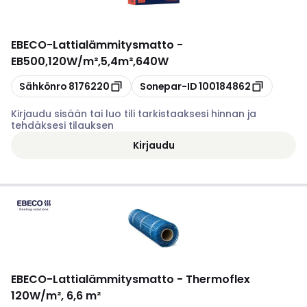
EBECO
-
Lattialämmitysmatto -
EB500,120W/m²,5,4m²,640W
Kopioi
Kopioi
Sähkönro
8176220
Sonepar-ID
100184862
Kirjaudu sisään tai luo tili tarkistaaksesi hinnan ja
tehdäksesi tilauksen
Kirjaudu
EBECO
-
Lattialämmitysmatto - Thermoflex
120W/m², 6,6 m²