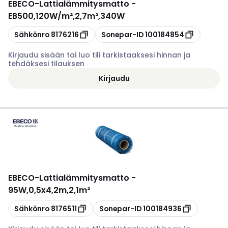
EBECO
-
Lattialämmitysmatto -
EB500,120W/m²,2,7m²,340W
Kopioi
Kopioi
Sähkönro
8176216
Sonepar-ID
100184854
Kirjaudu sisään tai luo tili tarkistaaksesi hinnan ja
tehdäksesi tilauksen
Kirjaudu
EBECO
-
Lattialämmitysmatto -
95W,0,5x4,2m,2,1m²
Kopioi
Kopioi
Sähkönro
8176511
Sonepar-ID
100184936