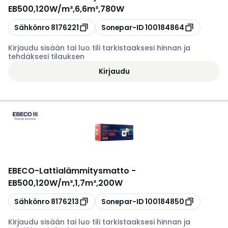
EB500,120W/m²,6,6m²,780W
Kopioi
Kopioi
Sähkönro
8176221
Sonepar-ID
100184864
Kirjaudu sisään tai luo tili tarkistaaksesi hinnan ja
tehdäksesi tilauksen
Kirjaudu
EBECO
-
Lattialämmitysmatto -
EB500,120W/m²,1,7m²,200W
Kopioi
Kopioi
Sähkönro
8176213
Sonepar-ID
100184850
Kirjaudu sisään tai luo tili tarkistaaksesi hinnan ja