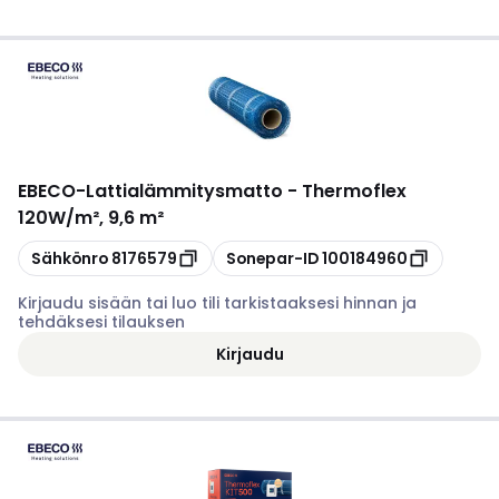
EBECO
-
Lattialämmitysmatto - Thermoflex
120W/m², 9,6 m²
Kopioi
Kopioi
Sähkönro
8176579
Sonepar-ID
100184960
Kirjaudu sisään tai luo tili tarkistaaksesi hinnan ja
tehdäksesi tilauksen
Kirjaudu