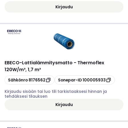
Kirjaudu
EBECO
-
Lattialämmitysmatto - Thermoflex
120W/m², 1,7 m²
Kopioi
Kopioi
Sähkönro
8176562
Sonepar-ID
100005933
Kirjaudu sisään tai luo tili tarkistaaksesi hinnan ja
tehdäksesi tilauksen
Kirjaudu