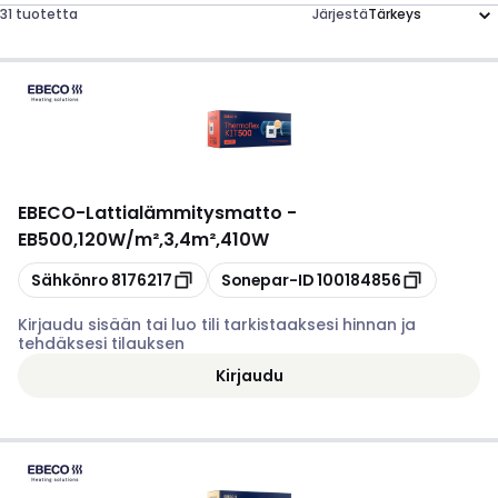
31 tuotetta
Järjestä
EBECO
-
Lattialämmitysmatto -
EB500,120W/m²,3,4m²,410W
Kopioi
Kopioi
Sähkönro
8176217
Sonepar-ID
100184856
Kirjaudu sisään tai luo tili tarkistaaksesi hinnan ja
tehdäksesi tilauksen
Kirjaudu