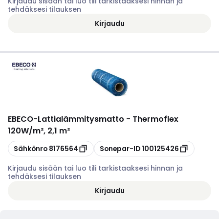
Kirjaudu sisään tai luo tili tarkistaaksesi hinnan ja
tehdäksesi tilauksen
Kirjaudu
EBECO
-
Lattialämmitysmatto - Thermoflex
120W/m², 2,1 m²
Kopioi
Kopioi
Sähkönro
8176564
Sonepar-ID
100125426
Kirjaudu sisään tai luo tili tarkistaaksesi hinnan ja
tehdäksesi tilauksen
Kirjaudu