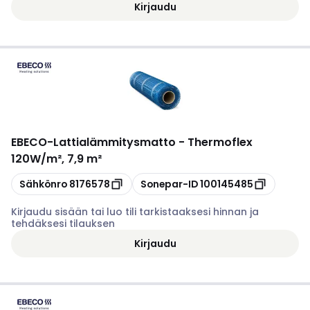
Kirjaudu
EBECO
-
Lattialämmitysmatto - Thermoflex
120W/m², 7,9 m²
Kopioi
Kopioi
Sähkönro
8176578
Sonepar-ID
100145485
Kirjaudu sisään tai luo tili tarkistaaksesi hinnan ja
tehdäksesi tilauksen
Kirjaudu