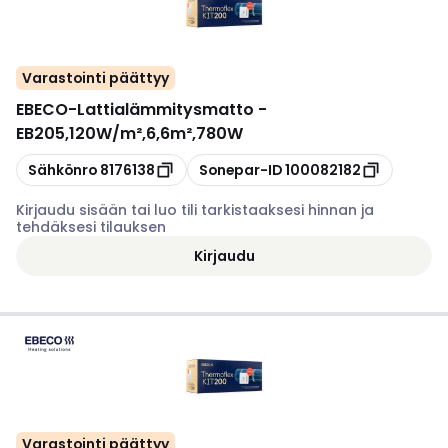
Varastointi päättyy
EBECO
-
Lattialämmitysmatto -
EB205,120W/m²,6,6m²,780W
Kopioi
Kopioi
Sähkönro
8176138
Sonepar-ID
100082182
Kirjaudu sisään tai luo tili tarkistaaksesi hinnan ja
tehdäksesi tilauksen
Kirjaudu
Varastointi päättyy