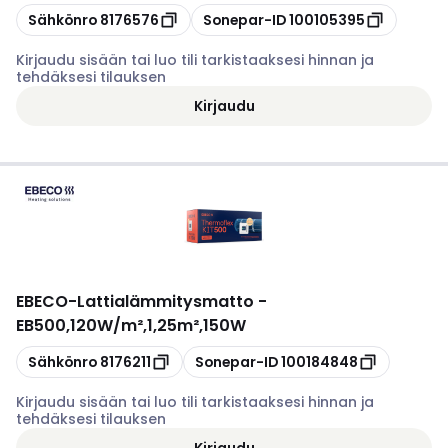
Kopioi
Kopioi
Sähkönro
8176576
Sonepar-ID
100105395
Kirjaudu sisään tai luo tili tarkistaaksesi hinnan ja
tehdäksesi tilauksen
Kirjaudu
EBECO
-
Lattialämmitysmatto -
EB500,120W/m²,1,25m²,150W
Kopioi
Kopioi
Sähkönro
8176211
Sonepar-ID
100184848
Kirjaudu sisään tai luo tili tarkistaaksesi hinnan ja
tehdäksesi tilauksen
Kirjaudu