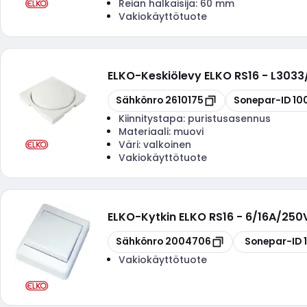
Reiän halkaisija:
60 mm
Vakiokäyttötuote
ELKO
-
Keskiölevy ELKO RS16 - L3033
Kopioi
Kopioi
Sähkönro
2610175
Sonepar-ID
10
Kiinnitystapa:
puristusasennus
Materiaali:
muovi
Väri:
valkoinen
Vakiokäyttötuote
ELKO
-
Kytkin ELKO RS16 - 6/16A/250V
Kopioi
Kopioi
Sähkönro
2004706
Sonepar-ID
Vakiokäyttötuote