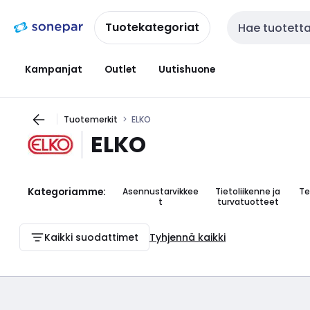
Siirry
Siirry
navigointiin
sisältöön
Tuotekategoriat
Haku
Kampanjat
Outlet
Uutishuone
Tuotemerkit
ELKO
ELKO
Kategoriamme:
Asennustarvikkee
Tietoliikenne ja
Te
t
turvatuotteet
Kaikki suodattimet
Tyhjennä kaikki