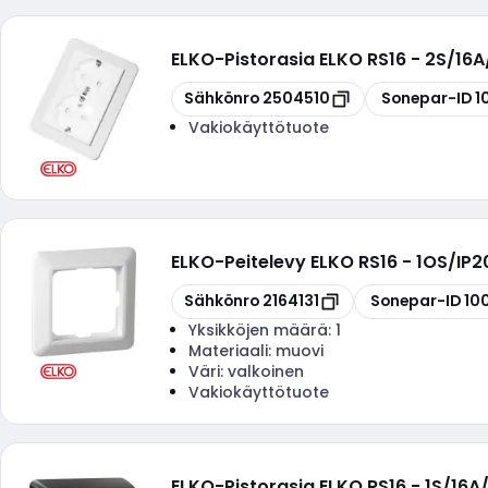
ELKO
-
Pistorasia ELKO RS16 - 2S/16
Kopioi
Kopioi
Sähkönro
2504510
Sonepar-ID
1
Vakiokäyttötuote
ELKO
-
Peitelevy ELKO RS16 - 1OS/I
Kopioi
Kopioi
Sähkönro
2164131
Sonepar-ID
10
Yksikköjen määrä:
1
Materiaali:
muovi
Väri:
valkoinen
Vakiokäyttötuote
ELKO
-
Pistorasia ELKO RS16 - 1S/16