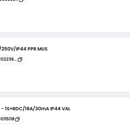
A/250V/IP44 PPR MUS
00223622
16 - 1S+RDC/16A/30mA IP44 VAL
00115118