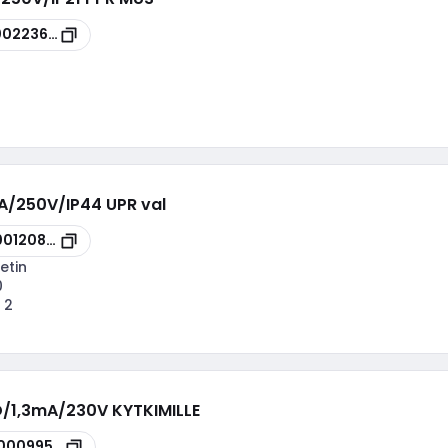
00223628
0A/250V/IP44 UPR val
00120889
etin
0
:
2
D/1,3mA/230V KYTKIMILLE
00099528