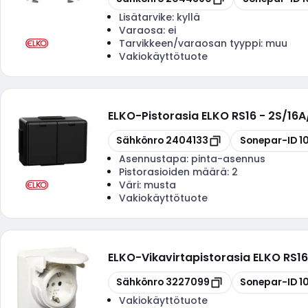
Lisätarvike:
kyllä
Varaosa:
ei
Tarvikkeen/varaosan tyyppi:
muu
Vakiokäyttötuote
ELKO
-
Pistorasia ELKO RS16 - 2S/16
Kopioi
Kopioi
Sähkönro
2404133
Sonepar-ID
1
Asennustapa:
pinta-asennus
Pistorasioiden määrä:
2
Väri:
musta
Vakiokäyttötuote
ELKO
-
Vikavirtapistorasia ELKO RS
Kopioi
Kopioi
Sähkönro
3227099
Sonepar-ID
1
Vakiokäyttötuote