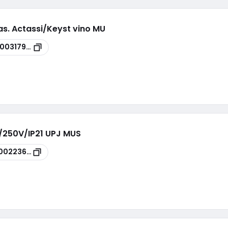
as. Actassi/Keyst vino MU
100317985
A/250V/IP21 UPJ MUS
00223632