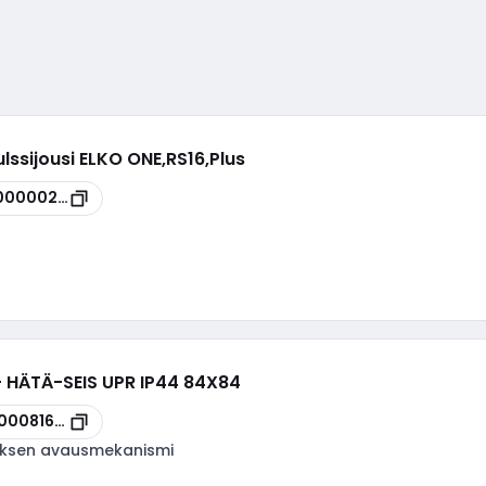
ulssijousi ELKO ONE,RS16,Plus
00000240
 - HÄTÄ-SEIS UPR IP44 84X84
100081677
uksen avausmekanismi