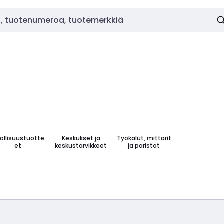
ollisuustuotte
Keskukset ja
Työkalut, mittarit
et
keskustarvikkeet
ja paristot