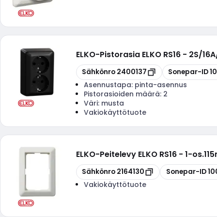
ELKO
-
Pistorasia ELKO RS16 - 2S/16
Kopioi
Kopioi
Sähkönro
2400137
Sonepar-ID
1
Asennustapa:
pinta-asennus
Pistorasioiden määrä:
2
Väri:
musta
Vakiokäyttötuote
ELKO
-
Peitelevy ELKO RS16 - 1-os.11
Kopioi
Kopioi
Sähkönro
2164130
Sonepar-ID
10
Vakiokäyttötuote