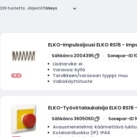
239 tuotetta
Järjestä
ELKO
-
Impulssijousi ELKO RS16 - Imp
Kopioi
Kopioi
Sähkönro
2004395
Sonepar-ID
1
Lisätarvike:
ei
Varaosa:
kyllä
Tarvikkeen/varaosan tyyppi:
muu
Vakiokäyttötuote
ELKO
-
Työvirtalaukaisija ELKO RS16
Kopioi
Kopioi
Sähkönro
3605060
Sonepar-ID
Avausmenetelmä:
käännettävä lukit
Kotelointiluokka (IP):
IP44