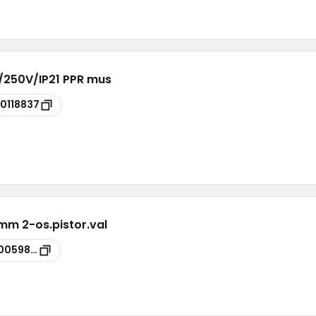
A/250V/IP21 PPR mus
00118837
5mm 2-os.pistor.val
0059878