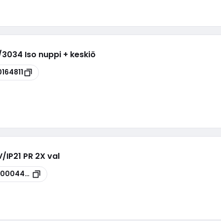
/3034 Iso nuppi + keskiö
0164811
/IP21 PR 2X val
100044014