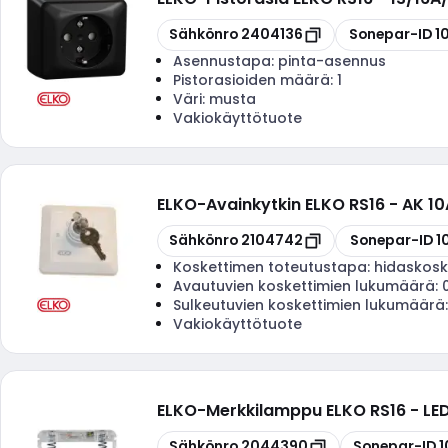
Kopioi
Kopioi
Sähkönro
2404136
Sonepar-ID
1
Asennustapa:
pinta-asennus
Pistorasioiden määrä:
1
Väri:
musta
Vakiokäyttötuote
ELKO
-
Avainkytkin ELKO RS16 - AK 1
Kopioi
Kopioi
Sähkönro
2104742
Sonepar-ID
1
Koskettimen toteutustapa:
hidaskosk
Avautuvien koskettimien lukumäärä:
Sulkeutuvien koskettimien lukumäärä
Vakiokäyttötuote
ELKO
-
Merkkilamppu ELKO RS16 - LE
Kopioi
Kopioi
Sähkönro
2044390
Sonepar-ID
1