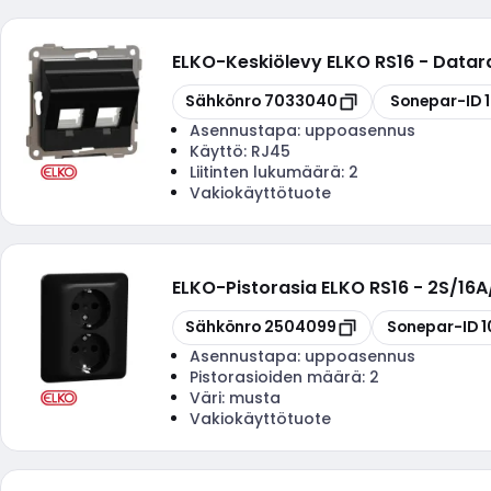
ELKO
-
Keskiölevy ELKO RS16 - Datar
Kopioi
Kopioi
Sähkönro
7033040
Sonepar-ID
Asennustapa:
uppoasennus
Käyttö:
RJ45
Liitinten lukumäärä:
2
Vakiokäyttötuote
ELKO
-
Pistorasia ELKO RS16 - 2S/16
Kopioi
Kopioi
Sähkönro
2504099
Sonepar-ID
1
Asennustapa:
uppoasennus
Pistorasioiden määrä:
2
Väri:
musta
Vakiokäyttötuote