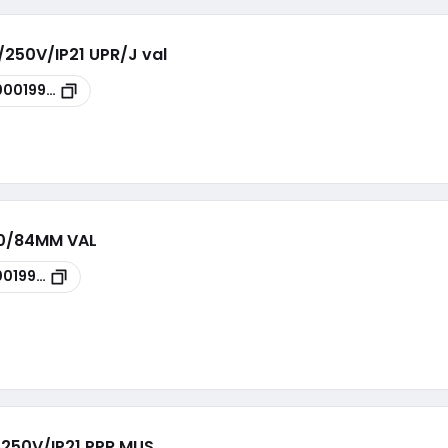
A/250V/IP21 UPR/J val
00019966
P20/84MM VAL
0019953
A/250V/IP21 PPR MUS