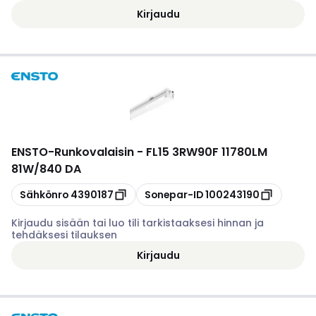
Kirjaudu
ENSTO
-
Runkovalaisin - FL15 3RW90F 11780LM
81W/840 DA
Kopioi
Kopioi
Sähkönro
4390187
Sonepar-ID
100243190
Kirjaudu sisään tai luo tili tarkistaaksesi hinnan ja
tehdäksesi tilauksen
Kirjaudu