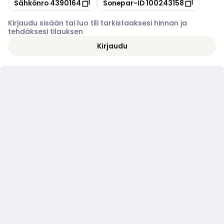
Kopioi
Kopioi
Sähkönro
4390164
Sonepar-ID
100243158
Kirjaudu sisään tai luo tili tarkistaaksesi hinnan ja
tehdäksesi tilauksen
Kirjaudu