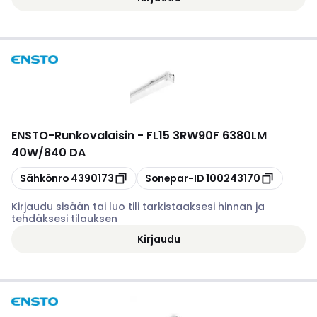
ENSTO
-
Runkovalaisin - FL15 3RW90F 6380LM
40W/840 DA
Kopioi
Kopioi
Sähkönro
4390173
Sonepar-ID
100243170
Kirjaudu sisään tai luo tili tarkistaaksesi hinnan ja
tehdäksesi tilauksen
Kirjaudu