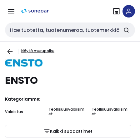
Siirry
Siirry
navigointiin
sisältöön
Haku
Näytä murupolku
ENSTO
Kategoriamme:
Teollisuusvalaisim
Teollisuusvalaisim
Te
Valaistus
et
et
ar
va
Kaikki suodattimet