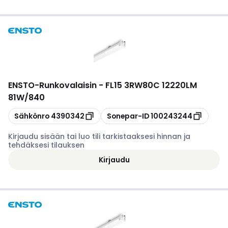
ENSTO
-
Runkovalaisin - FL15 3RW80C 12220LM
81W/840
Kopioi
Kopioi
Sähkönro
4390342
Sonepar-ID
100243244
Kirjaudu sisään tai luo tili tarkistaaksesi hinnan ja
tehdäksesi tilauksen
Kirjaudu