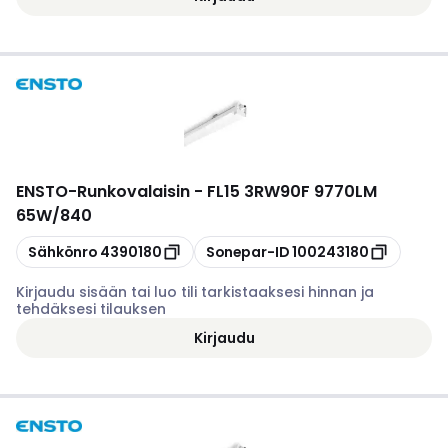
ENSTO
-
Runkovalaisin - FL15 3RW90F 9770LM
65W/840
Kopioi
Kopioi
Sähkönro
4390180
Sonepar-ID
100243180
Kirjaudu sisään tai luo tili tarkistaaksesi hinnan ja
tehdäksesi tilauksen
Kirjaudu