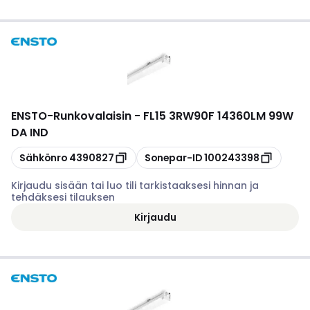
ENSTO
-
Runkovalaisin - FL15 3RW90F 14360LM 99W
DA IND
Kopioi
Kopioi
Sähkönro
4390827
Sonepar-ID
100243398
Kirjaudu sisään tai luo tili tarkistaaksesi hinnan ja
tehdäksesi tilauksen
Kirjaudu