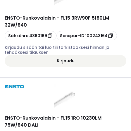
ENSTO
-
Runkovalaisin - FL15 3RW90F 5180LM
32W/840
Kopioi
Kopioi
Sähkönro
4390169
Sonepar-ID
100243164
Kirjaudu sisään tai luo tili tarkistaaksesi hinnan ja
tehdäksesi tilauksen
Kirjaudu
ENSTO
-
Runkovalaisin - FL15 1RO 10230LM
75W/840 DALI