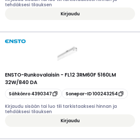
tehdäksesi tilauksen
Kirjaudu
ENSTO
-
Runkovalaisin - FL12 3RM60F 5160LM
32W/840 DA
Kopioi
Kopioi
Sähkönro
4390347
Sonepar-ID
100243254
Kirjaudu sisään tai luo tili tarkistaaksesi hinnan ja
tehdäksesi tilauksen
Kirjaudu