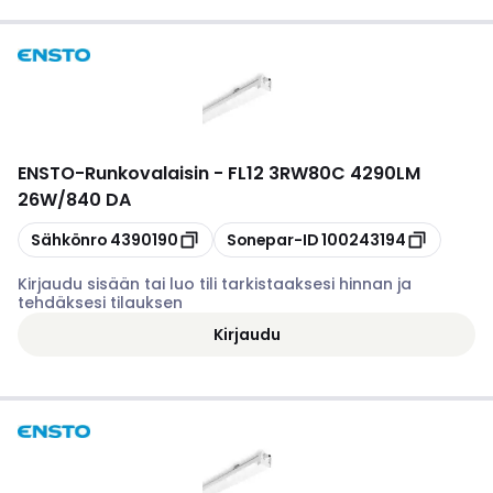
ENSTO
-
Runkovalaisin - FL12 3RW80C 4290LM
26W/840 DA
Kopioi
Kopioi
Sähkönro
4390190
Sonepar-ID
100243194
Kirjaudu sisään tai luo tili tarkistaaksesi hinnan ja
tehdäksesi tilauksen
Kirjaudu