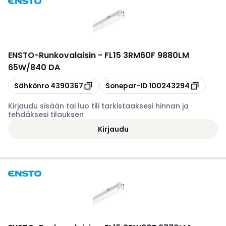
ENSTO
-
Runkovalaisin - FL15 3RM60F 9880LM
65W/840 DA
Kopioi
Kopioi
Sähkönro
4390367
Sonepar-ID
100243294
Kirjaudu sisään tai luo tili tarkistaaksesi hinnan ja
tehdäksesi tilauksen
Kirjaudu