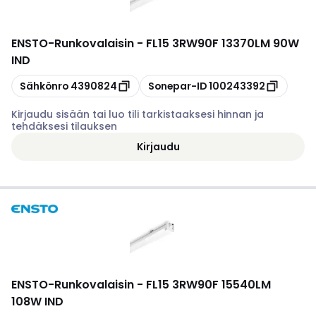
ENSTO
-
Runkovalaisin - FL15 3RW90F 13370LM 90W
IND
Kopioi
Kopioi
Sähkönro
4390824
Sonepar-ID
100243392
Kirjaudu sisään tai luo tili tarkistaaksesi hinnan ja
tehdäksesi tilauksen
Kirjaudu
ENSTO
-
Runkovalaisin - FL15 3RW90F 15540LM
108W IND