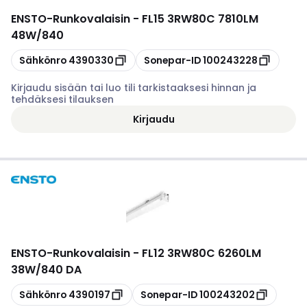
ENSTO
-
Runkovalaisin - FL15 3RW80C 7810LM
48W/840
Kopioi
Kopioi
Sähkönro
4390330
Sonepar-ID
100243228
Kirjaudu sisään tai luo tili tarkistaaksesi hinnan ja
tehdäksesi tilauksen
Kirjaudu
ENSTO
-
Runkovalaisin - FL12 3RW80C 6260LM
38W/840 DA
Kopioi
Kopioi
Sähkönro
4390197
Sonepar-ID
100243202