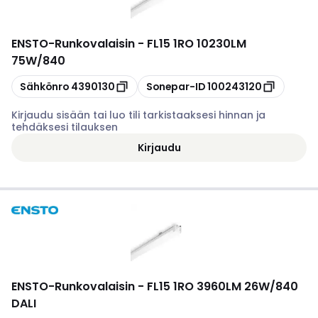
ENSTO
-
Runkovalaisin - FL15 1RO 10230LM
75W/840
Kopioi
Kopioi
Sähkönro
4390130
Sonepar-ID
100243120
Kirjaudu sisään tai luo tili tarkistaaksesi hinnan ja
tehdäksesi tilauksen
Kirjaudu
ENSTO
-
Runkovalaisin - FL15 1RO 3960LM 26W/840
DALI