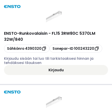
ENSTO
-
Runkovalaisin - FL15 3RW80C 5370LM
32W/840
Kopioi
Kopioi
Sähkönro
4390320
Sonepar-ID
100243220
Kirjaudu sisään tai luo tili tarkistaaksesi hinnan ja
tehdäksesi tilauksen
Kirjaudu