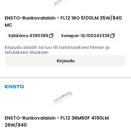
ENSTO
-
Runkovalaisin - FL12 1RO 5100LM 35W/840
MC
Kopioi
Kopioi
Sähkönro
4390389
Sonepar-ID
100243338
Kirjaudu sisään tai luo tili tarkistaaksesi hinnan ja
tehdäksesi tilauksen
Kirjaudu
ENSTO
-
Runkovalaisin - FL12 3RM60F 4190LM
26W/840