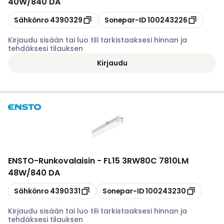
40W/840 DA
Kopioi
Kopioi
Sähkönro
4390329
Sonepar-ID
100243226
Kirjaudu sisään tai luo tili tarkistaaksesi hinnan ja
tehdäksesi tilauksen
Kirjaudu
ENSTO
-
Runkovalaisin - FL15 3RW80C 7810LM
48W/840 DA
Kopioi
Kopioi
Sähkönro
4390331
Sonepar-ID
100243230
Kirjaudu sisään tai luo tili tarkistaaksesi hinnan ja
tehdäksesi tilauksen