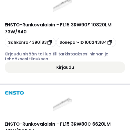
ENSTO
-
Runkovalaisin - FL15 3RW90F 10820LM
73W/840
Kopioi
Kopioi
Sähkönro
4390183
Sonepar-ID
100243184
Kirjaudu sisään tai luo tili tarkistaaksesi hinnan ja
tehdäksesi tilauksen
Kirjaudu
ENSTO
-
Runkovalaisin - FL15 3RW80C 6620LM