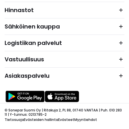
Hinnastot
Sähköinen kauppa
Logistiikan palvelut
Vastuullisuus
Asiakaspalvelu
© Sonepar Suomi Oy | Ritakuja 2, PL 88, 01740 VANTAA | Puh. 010 283
11 | Y-tunnus: 0213785-2
Tietosuoja
Evästeiden hallinta
Evästeet
Myyntiehdot