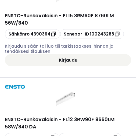
ENSTO
-
Runkovalaisin - FL15 3RM60F 8760LM
56W/840
Kopioi
Kopioi
Sähkönro
4390364
Sonepar-ID
100243288
Kirjaudu sisään tai luo tili tarkistaaksesi hinnan ja
tehdäksesi tilauksen
Kirjaudu
ENSTO
-
Runkovalaisin - FL12 3RW90F 8660LM
58W/840 DA