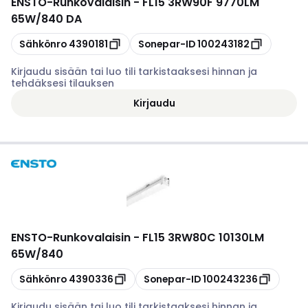
ENSTO
-
Runkovalaisin - FL15 3RW90F 9770LM
65W/840 DA
Kopioi
Kopioi
Sähkönro
4390181
Sonepar-ID
100243182
Kirjaudu sisään tai luo tili tarkistaaksesi hinnan ja
tehdäksesi tilauksen
Kirjaudu
ENSTO
-
Runkovalaisin - FL15 3RW80C 10130LM
65W/840
Kopioi
Kopioi
Sähkönro
4390336
Sonepar-ID
100243236
Kirjaudu sisään tai luo tili tarkistaaksesi hinnan ja