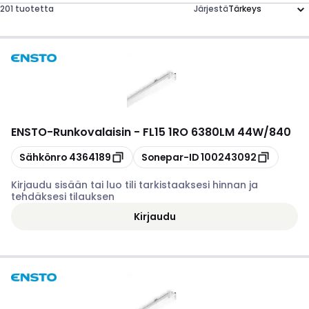
201 tuotetta
Järjestä
ENSTO
-
Runkovalaisin - FL15 1RO 6380LM 44W/840
Kopioi
Kopioi
Sähkönro
4364189
Sonepar-ID
100243092
Kirjaudu sisään tai luo tili tarkistaaksesi hinnan ja
tehdäksesi tilauksen
Kirjaudu