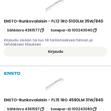
ENSTO
-
Runkovalaisin - FL12 1RO 5100LM 35W/840
Kopioi
Kopioi
Sähkönro
4361577
Sonepar-ID
100243040
Kirjaudu sisään tai luo tili tarkistaaksesi hinnan ja
tehdäksesi tilauksen
Kirjaudu
ENSTO
-
Runkovalaisin - FL15 1RO 4590LM 31W/840
Kopioi
Kopioi
Sähkönro
4361597
Sonepar-ID
100243080