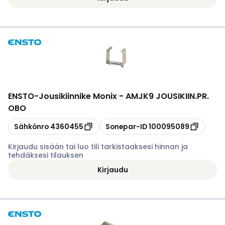
ENSTO
-
Jousikiinnike Monix - AMJK9 JOUSIKIIN.PR.
OBO
Kopioi
Kopioi
Sähkönro
4360455
Sonepar-ID
100095089
Kirjaudu sisään tai luo tili tarkistaaksesi hinnan ja
tehdäksesi tilauksen
Kirjaudu