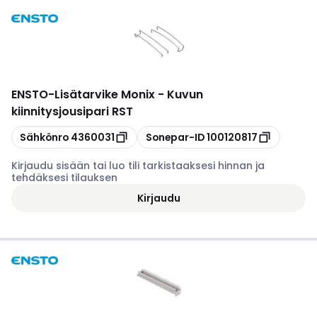
ENSTO
-
Lisätarvike Monix - Kuvun
kiinnitysjousipari RST
Kopioi
Kopioi
Sähkönro
4360031
Sonepar-ID
100120817
Kirjaudu sisään tai luo tili tarkistaaksesi hinnan ja
tehdäksesi tilauksen
Kirjaudu