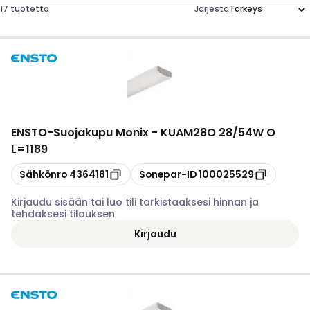
17 tuotetta
Järjestä
ENSTO
-
Suojakupu Monix - KUAM28O 28/54W O
L=1189
Kopioi
Kopioi
Sähkönro
4364181
Sonepar-ID
100025529
Kirjaudu sisään tai luo tili tarkistaaksesi hinnan ja
tehdäksesi tilauksen
Kirjaudu