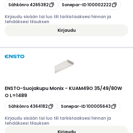
Kopioi
Kopioi
Sähkönro
4265382
Sonepar-ID
100002222
Kirjaudu sisään tai luo tili tarkistaaksesi hinnan ja
tehdäksesi tilauksen
Kirjaudu
ENSTO
-
Suojakupu Monix - KUAM49O 35/49/80W
O L=1489
Kopioi
Kopioi
Sähkönro
4364182
Sonepar-ID
100005643
Kirjaudu sisään tai luo tili tarkistaaksesi hinnan ja
tehdäksesi tilauksen
Kirjaudu