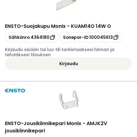
ENSTO
-
Suojakupu Monix - KUAM14O 14W O
Kopioi
Kopioi
Sähkönro
4364180
Sonepar-ID
100045613
Kirjaudu sisään tai luo tili tarkistaaksesi hinnan ja
tehdäksesi tilauksen
Kirjaudu
ENSTO
-
Jousikiinnikepari Monix - AMJK2V
jousikiinnikepari