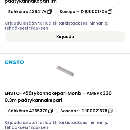
päätykannakepari 1m
Kopioi
Kopioi
Sähkönro
4364176
Sonepar-ID
100001705
Kirjaudu sisään tai luo tili tarkistaaksesi hinnan ja
tehdäksesi tilauksen
Kirjaudu
ENSTO
-
Päätykannakepari Monix - AMRPK330
0.3m päätykannakepari
Kopioi
Kopioi
Sähkönro
4265379
Sonepar-ID
100021678
Kirjaudu sisään tai luo tili tarkistaaksesi hinnan ja
tehdäksesi tilauksen