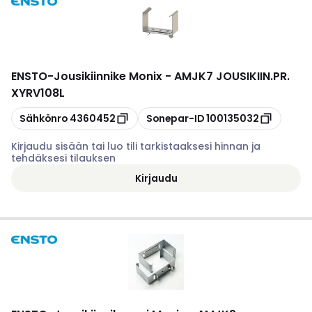
ENSTO
-
Jousikiinnike Monix - AMJK7 JOUSIKIIN.PR.
XYRV108L
Kopioi
Kopioi
Sähkönro
4360452
Sonepar-ID
100135032
Kirjaudu sisään tai luo tili tarkistaaksesi hinnan ja
tehdäksesi tilauksen
Kirjaudu