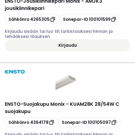
ENSTO
-
Jousikiinnikepari Monix - AMJK3
jousikiinnikepari
Kopioi
Kopioi
Sähkönro
4265305
Sonepar-ID
100101599
Kirjaudu sisään tai luo tili tarkistaaksesi hinnan ja
tehdäksesi tilauksen
Kirjaudu
ENSTO
-
Suojakupu Monix - KUAM28K 28/54W C
suojakupu
Kopioi
Kopioi
Sähkönro
4364178
Sonepar-ID
100105097
Kirjaudu sisään tai luo tili tarkistaaksesi hinnan ja