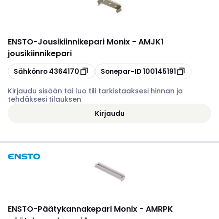
ENSTO
-
Jousikiinnikepari Monix - AMJK1
jousikiinnikepari
Kopioi
Kopioi
Sähkönro
4364170
Sonepar-ID
100145191
Kirjaudu sisään tai luo tili tarkistaaksesi hinnan ja
tehdäksesi tilauksen
Kirjaudu
ENSTO
-
Päätykannakepari Monix - AMRPK