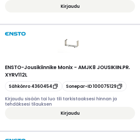
Kirjaudu
ENSTO
-
Jousikiinnike Monix - AMJK8 JOUSIKIIN.PR.
XYRV112L
Kopioi
Kopioi
Sähkönro
4360454
Sonepar-ID
100075129
Kirjaudu sisään tai luo tili tarkistaaksesi hinnan ja
tehdäksesi tilauksen
Kirjaudu