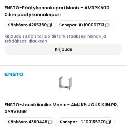
ENSTO
-
Päätykannakepari Monix - AMRPK500
0.5m päätykannakepari
Kopioi
Kopioi
Sähkönro
4265380
Sonepar-ID
100001713
Kirjaudu sisään tai luo tili tarkistaaksesi hinnan ja
tehdäksesi tilauksen
Kirjaudu
ENSTO
-
Jousikiinnike Monix - AMJK5 JOUSIKIIN.PR.
XYRV106K
Kopioi
Kopioi
Sähkönro
4360449
Sonepar-ID
100155270