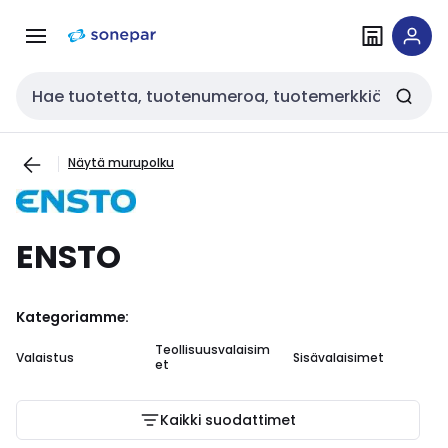
Siirry
Siirry
navigointiin
sisältöön
Haku
Näytä murupolku
ENSTO
Kategoriamme:
Teollisuusvalaisim
Valaistus
Sisävalaisimet
et
Kaikki suodattimet