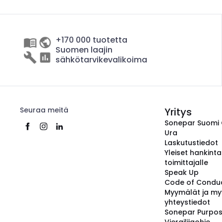
+170 000 tuotetta
Suomen laajin
sähkötarvikevalikoima
Seuraa meitä
Yritys
Sonepar Suomi
Ura
Laskutustiedot
Yleiset hankint
toimittajalle
Speak Up
Code of Condu
Myymälät ja my
yhteystiedot
Sonepar Purpo