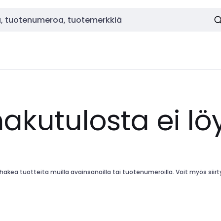
hakutulosta ei lö
kea tuotteita muilla avainsanoilla tai tuotenumeroilla. Voit myös siirtyä