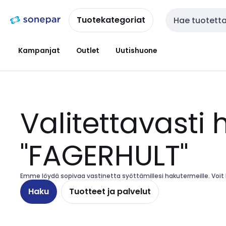
Siirry
Siirry
navigointiin
sisältöön
Tuotekategoriat
Haku
Kampanjat
Outlet
Uutishuone
Valitettavasti 
"FAGERHULT"
Emme löydä sopivaa vastinetta syöttämillesi hakutermeille. Voit ha
Haku
Tuotteet ja palvelut