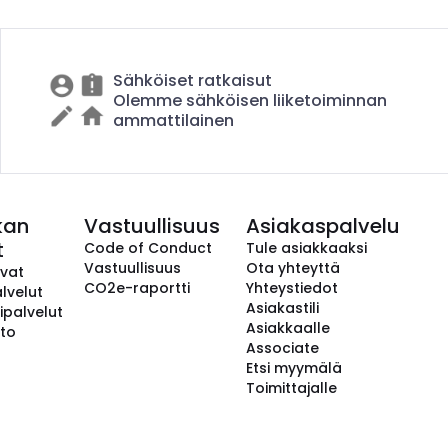
Sähköiset ratkaisut
Olemme sähköisen liiketoiminnan
ammattilainen
kan
Vastuullisuus
Asiakaspalvelu
t
Code of Conduct
Tule asiakkaaksi
Vastuullisuus
Ota yhteyttä
avat
CO2e-raportti
Yhteystiedot
lvelut
Asiakastili
ipalvelut
Asiakkaalle
to
Associate
Etsi myymälä
Toimittajalle