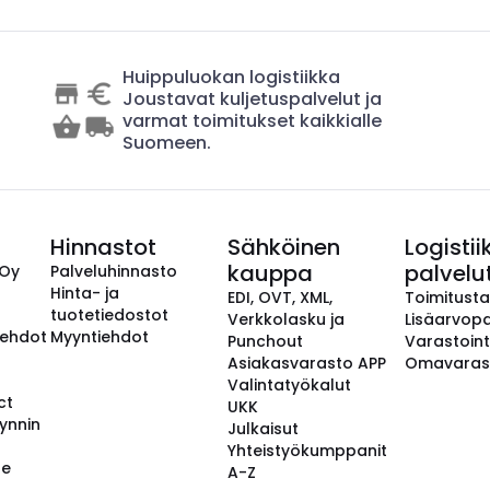
Huippuluokan logistiikka
Joustavat kuljetuspalvelut ja
varmat toimitukset kaikkialle
Suomeen.
Hinnastot
Sähköinen
Logistii
kauppa
palvelu
 Oy
Palveluhinnasto
Hinta- ja
EDI, OVT, XML,
Toimitust
tuotetiedostot
Verkkolasku ja
Lisäarvopa
aehdot
Myyntiehdot
Punchout
Varastoint
Asiakasvarasto APP
Omavaras
Valintatyökalut
ct
UKK
ynnin
Julkaisut
Yhteistyökumppanit
se
A-Z