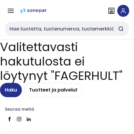
Siirry
Siirry
navigointiin
sisältöön
Haku
Valitettavasti
hakutulosta ei
löytynyt "FAGERHULT"
Haku
Tuotteet ja palvelut
Seuraa meitä