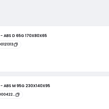
i - ABS D 65G 170X80X65
00121313
i - ABS M 95G 230X140X95
00042228