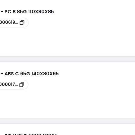
 - PC B 85G 110X80X85
100061995
i - ABS C 65G 140X80X65
00001789