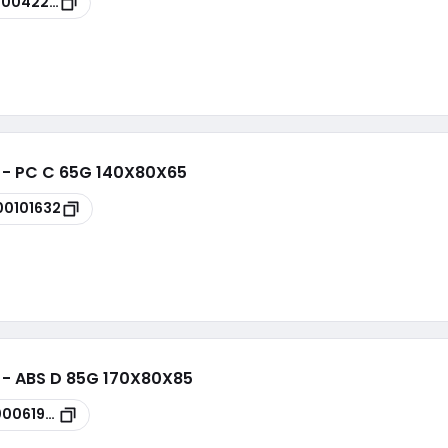
00042227
i - PC C 65G 140X80X65
00101632
i - ABS D 85G 170X80X85
00061996