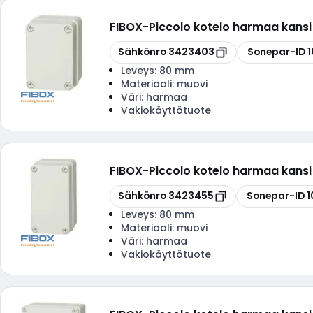
FIBOX
-
Piccolo kotelo harmaa kansi
Kopioi
Kopioi
Sähkönro
3423403
Sonepar-ID
Leveys:
80 mm
Materiaali:
muovi
Väri:
harmaa
Vakiokäyttötuote
FIBOX
-
Piccolo kotelo harmaa kans
Kopioi
Kopioi
Sähkönro
3423455
Sonepar-ID
1
Leveys:
80 mm
Materiaali:
muovi
Väri:
harmaa
Vakiokäyttötuote