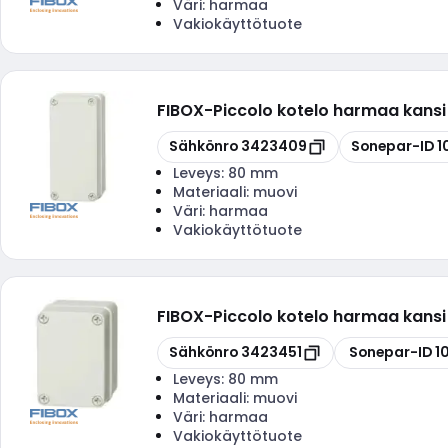
Väri:
harmaa
Vakiokäyttötuote
FIBOX
-
Piccolo kotelo harmaa kans
Kopioi
Kopioi
Sähkönro
3423409
Sonepar-ID
1
Leveys:
80 mm
Materiaali:
muovi
Väri:
harmaa
Vakiokäyttötuote
FIBOX
-
Piccolo kotelo harmaa kansi
Kopioi
Kopioi
Sähkönro
3423451
Sonepar-ID
1
Leveys:
80 mm
Materiaali:
muovi
Väri:
harmaa
Vakiokäyttötuote