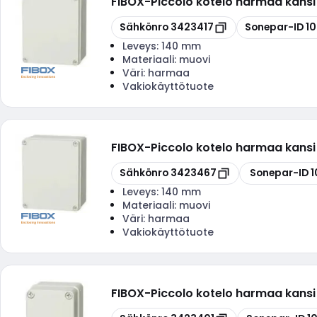
FIBOX
-
Piccolo kotelo harmaa kansi
Kopioi
Kopioi
Sähkönro
3423417
Sonepar-ID
10
Leveys:
140 mm
Materiaali:
muovi
Väri:
harmaa
Vakiokäyttötuote
FIBOX
-
Piccolo kotelo harmaa kansi
Kopioi
Kopioi
Sähkönro
3423467
Sonepar-ID
1
Leveys:
140 mm
Materiaali:
muovi
Väri:
harmaa
Vakiokäyttötuote
FIBOX
-
Piccolo kotelo harmaa kansi
Kopioi
Kopioi