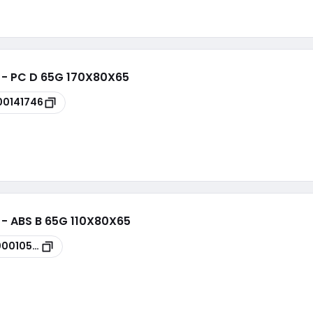
i - PC D 65G 170X80X65
00141746
 - ABS B 65G 110X80X65
00010555