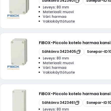
Sähkönro
3423401
Sonepar-ID
1
Leveys:
80 mm
Materiaali:
muovi
Väri:
harmaa
Vakiokäyttötuote
FIBOX
-
Piccolo kotelo harmaa kans
Kopioi
Kopioi
Sähkönro
3423405
Sonepar-ID
1
Leveys:
80 mm
Materiaali:
muovi
Väri:
harmaa
Vakiokäyttötuote
FIBOX
-
Piccolo kotelo harmaa kans
Kopioi
Kopioi
Sähkönro
3423461
Sonepar-ID
1
Leveys:
80 mm