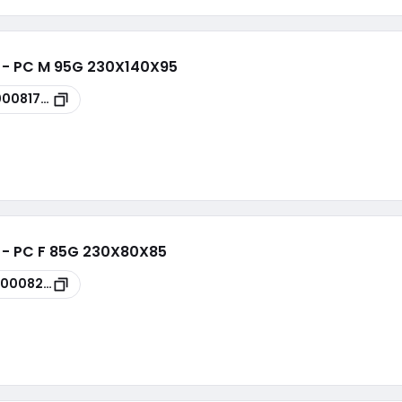
i - PC M 95G 230X140X95
00081787
i - PC F 85G 230X80X85
00008244