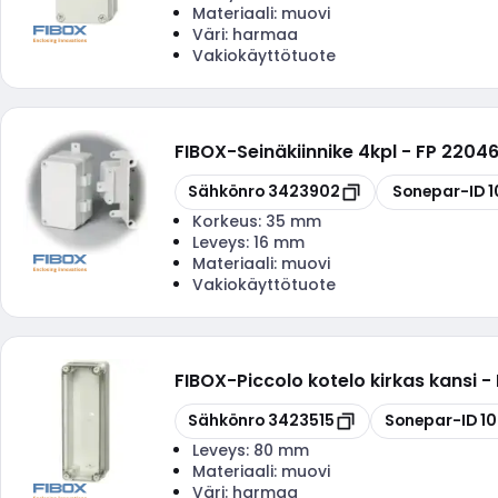
Materiaali:
muovi
Väri:
harmaa
Vakiokäyttötuote
FIBOX
-
Seinäkiinnike 4kpl - FP 2204
Kopioi
Kopioi
Sähkönro
3423902
Sonepar-ID
1
Korkeus:
35 mm
Leveys:
16 mm
Materiaali:
muovi
Vakiokäyttötuote
FIBOX
-
Piccolo kotelo kirkas kansi 
Kopioi
Kopioi
Sähkönro
3423515
Sonepar-ID
1
Leveys:
80 mm
Materiaali:
muovi
Väri:
harmaa