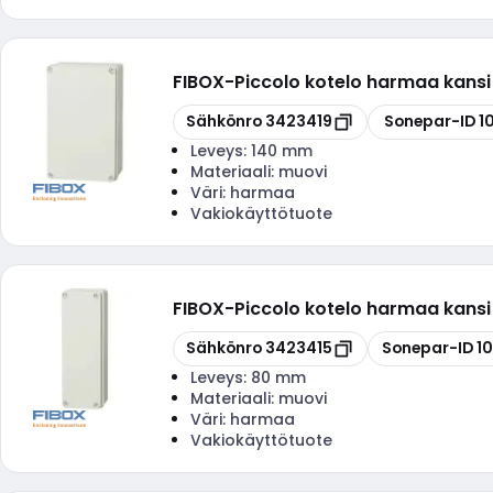
FIBOX
-
Piccolo kotelo harmaa kans
Kopioi
Kopioi
Sähkönro
3423419
Sonepar-ID
1
Leveys:
140 mm
Materiaali:
muovi
Väri:
harmaa
Vakiokäyttötuote
FIBOX
-
Piccolo kotelo harmaa kans
Kopioi
Kopioi
Sähkönro
3423415
Sonepar-ID
1
Leveys:
80 mm
Materiaali:
muovi
Väri:
harmaa
Vakiokäyttötuote