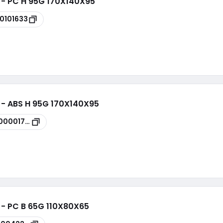
 - PC H 95G 170X140X95
0101633
 - ABS H 95G 170X140X95
00001785
 - PC B 65G 110X80X65