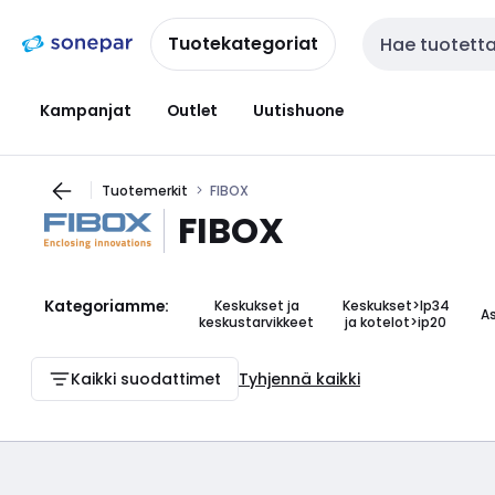
Siirry
Siirry
navigointiin
sisältöön
Tuotekategoriat
Haku
Kampanjat
Outlet
Uutishuone
Tuotemerkit
FIBOX
FIBOX
Kategoriamme:
Keskukset ja
Keskukset>Ip34
A
keskustarvikkeet
ja kotelot>ip20
Kaikki suodattimet
Tyhjennä kaikki