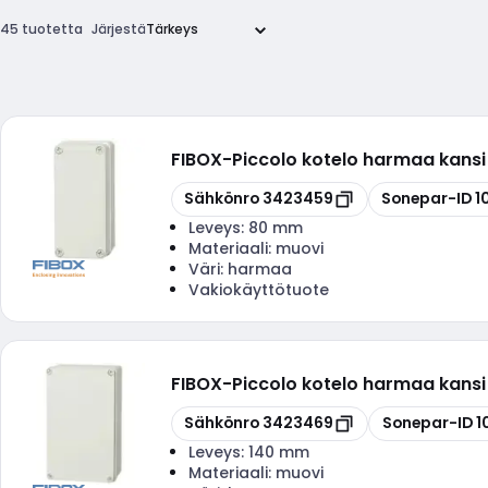
45 tuotetta
Järjestä
FIBOX
-
Piccolo kotelo harmaa kans
Kopioi
Kopioi
Sähkönro
3423459
Sonepar-ID
1
Leveys:
80 mm
Materiaali:
muovi
Väri:
harmaa
Vakiokäyttötuote
FIBOX
-
Piccolo kotelo harmaa kans
Kopioi
Kopioi
Sähkönro
3423469
Sonepar-ID
1
Leveys:
140 mm
Materiaali:
muovi