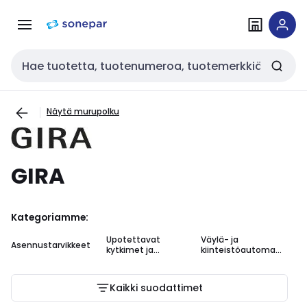
Siirry
Siirry
navigointiin
sisältöön
Haku
Näytä murupolku
GIRA
Kategoriamme:
Upotettavat
Väylä- ja
Up
Asennustarvikkeet
kytkimet ja
kiinteistöautomaa
pi
merkkivalokalustee
tio
t
Kaikki suodattimet