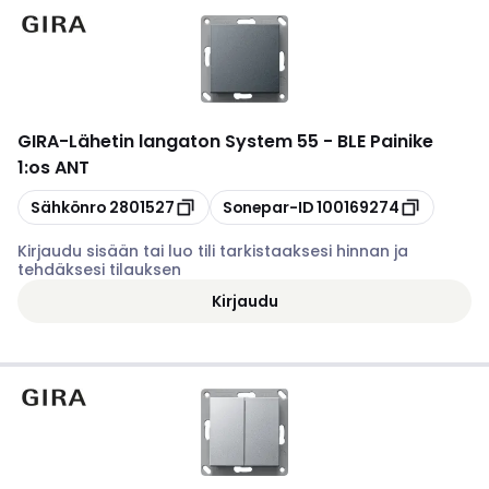
GIRA
-
Lähetin langaton System 55 - BLE Painike
1:os ANT
Kopioi
Kopioi
Sähkönro
2801527
Sonepar-ID
100169274
Kirjaudu sisään tai luo tili tarkistaaksesi hinnan ja
tehdäksesi tilauksen
Kirjaudu