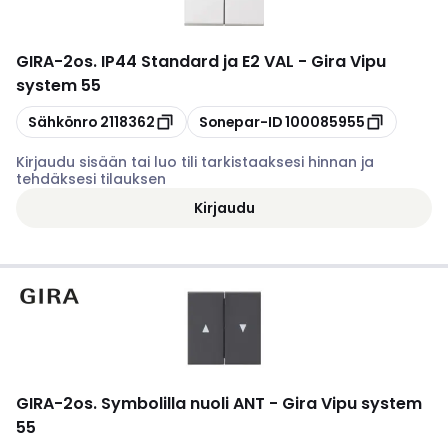
GIRA
-
2os. IP44 Standard ja E2 VAL - Gira Vipu
system 55
Kopioi
Kopioi
Sähkönro
2118362
Sonepar-ID
100085955
Kirjaudu sisään tai luo tili tarkistaaksesi hinnan ja
tehdäksesi tilauksen
Kirjaudu
GIRA
-
2os. Symbolilla nuoli ANT - Gira Vipu system
55