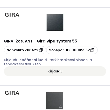
GIRA
-
2os. ANT - Gira Vipu system 55
Kopioi
Kopioi
Sähkönro
2118422
Sonepar-ID
100085962
Kirjaudu sisään tai luo tili tarkistaaksesi hinnan ja
tehdäksesi tilauksen
Kirjaudu