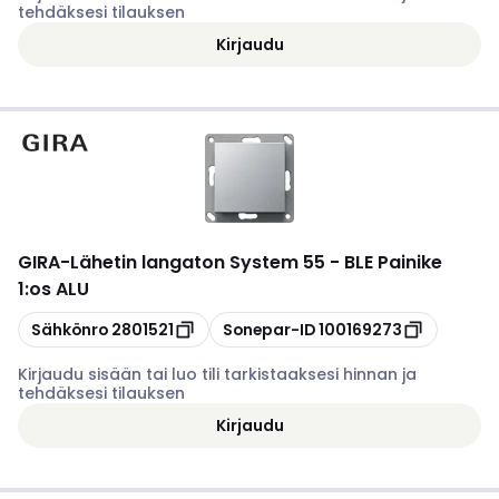
tehdäksesi tilauksen
Kirjaudu
GIRA
-
Lähetin langaton System 55 - BLE Painike
1:os ALU
Kopioi
Kopioi
Sähkönro
2801521
Sonepar-ID
100169273
Kirjaudu sisään tai luo tili tarkistaaksesi hinnan ja
tehdäksesi tilauksen
Kirjaudu