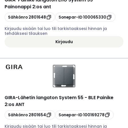
Painonappi 2:os ant
Kopioi
Kopioi
Sähkönro
2801648
Sonepar-ID
100065330
Kirjaudu sisään tai luo tili tarkistaaksesi hinnan ja
tehdäksesi tilauksen
Kirjaudu
GIRA
-
Lähetin langaton System 55 - BLE Painike
2:os ANT
Kopioi
Kopioi
Sähkönro
2801654
Sonepar-ID
100169278
Kirjaudu sisään tai luo tili tarkistaaksesi hinnan ja