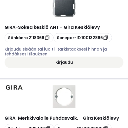
GIRA
-
Sokea keskiö ANT - Gira Keskiölevy
Kopioi
Kopioi
Sähkönro
2118368
Sonepar-ID
100132886
Kirjaudu sisään tai luo tili tarkistaaksesi hinnan ja
tehdäksesi tilauksen
Kirjaudu
GIRA
-
Merkkivalolle Puhdasvalk. - Gira Keskiölevy
Kopioi
Kopioi