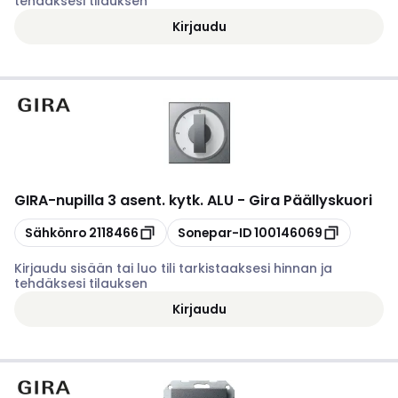
tehdäksesi tilauksen
Kirjaudu
GIRA
-
nupilla 3 asent. kytk. ALU - Gira Päällyskuori
Kopioi
Kopioi
Sähkönro
2118466
Sonepar-ID
100146069
Kirjaudu sisään tai luo tili tarkistaaksesi hinnan ja
tehdäksesi tilauksen
Kirjaudu