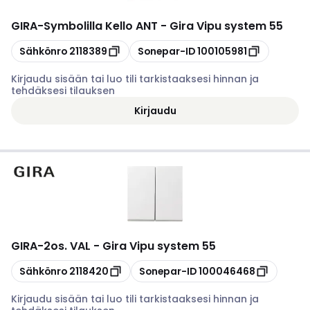
GIRA
-
Symbolilla Kello ANT - Gira Vipu system 55
Kopioi
Kopioi
Sähkönro
2118389
Sonepar-ID
100105981
Kirjaudu sisään tai luo tili tarkistaaksesi hinnan ja
tehdäksesi tilauksen
Kirjaudu
GIRA
-
2os. VAL - Gira Vipu system 55
Kopioi
Kopioi
Sähkönro
2118420
Sonepar-ID
100046468
Kirjaudu sisään tai luo tili tarkistaaksesi hinnan ja