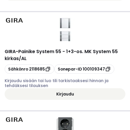
GIRA
-
Painike System 55 - 1+3-os. MK System 55
kirkas/AL
Kopioi
Kopioi
Sähkönro
2118685
Sonepar-ID
100109347
Kirjaudu sisään tai luo tili tarkistaaksesi hinnan ja
tehdäksesi tilauksen
Kirjaudu