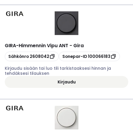
GIRA
-
Himmennin Vipu ANT - Gira
Kopioi
Kopioi
Sähkönro
2608042
Sonepar-ID
100066183
Kirjaudu sisään tai luo tili tarkistaaksesi hinnan ja
tehdäksesi tilauksen
Kirjaudu