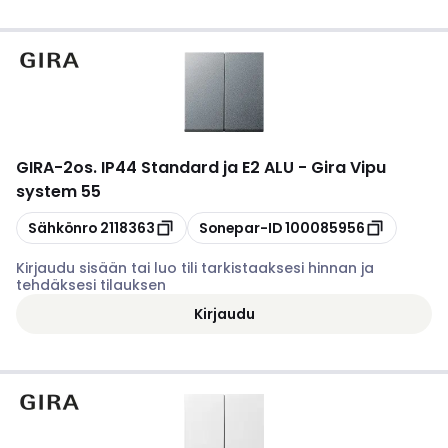
GIRA
-
2os. IP44 Standard ja E2 ALU - Gira Vipu
system 55
Kopioi
Kopioi
Sähkönro
2118363
Sonepar-ID
100085956
Kirjaudu sisään tai luo tili tarkistaaksesi hinnan ja
tehdäksesi tilauksen
Kirjaudu