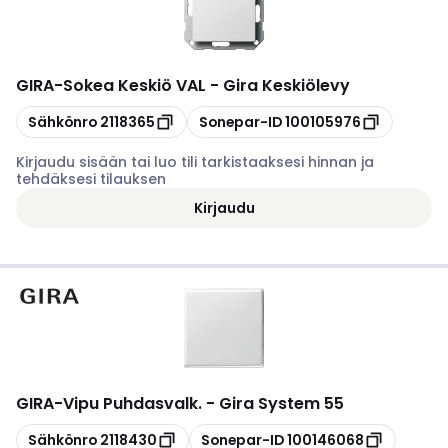
GIRA
-
Sokea Keskiö VAL - Gira Keskiölevy
Kopioi
Kopioi
Sähkönro
2118365
Sonepar-ID
100105976
Kirjaudu sisään tai luo tili tarkistaaksesi hinnan ja
tehdäksesi tilauksen
Kirjaudu
GIRA
-
Vipu Puhdasvalk. - Gira System 55
Kopioi
Kopioi
Sähkönro
2118430
Sonepar-ID
100146068