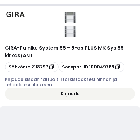
GIRA
-
Painike System 55 - 5-os PLUS MK Sys 55
kirkas/ANT
Kopioi
Kopioi
Sähkönro
2118797
Sonepar-ID
100049768
Kirjaudu sisään tai luo tili tarkistaaksesi hinnan ja
tehdäksesi tilauksen
Kirjaudu