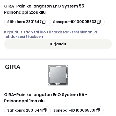
GIRA
-
Painike langaton EnO System 55 -
Painonappi 2:os alu
Kopioi
Kopioi
Sähkönro
2801647
Sonepar-ID
100005633
Kirjaudu sisään tai luo tili tarkistaaksesi hinnan ja
tehdäksesi tilauksen
Kirjaudu
GIRA
-
Painike langaton EnO System 55 -
Painonappi 1:os alu
Kopioi
Kopioi
Sähkönro
2801644
Sonepar-ID
100065331