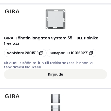
GIRA
-
Lähetin langaton System 55 - BLE Painike
1:os VAL
Kopioi
Kopioi
Sähkönro
2801519
Sonepar-ID
100169271
Kirjaudu sisään tai luo tili tarkistaaksesi hinnan ja
tehdäksesi tilauksen
Kirjaudu