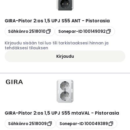
GIRA
-
Pistor 2:os 1,5 UPJ S55 ANT - Pistorasia
Kopioi
Kopioi
Sähkönro
2518010
Sonepar-ID
100149092
Kirjaudu sisään tai luo tili tarkistaaksesi hinnan ja
tehdäksesi tilauksen
Kirjaudu
GIRA
-
Pistor 2:os 1,5 UPJ S55 mtaVAL - Pistorasia
Kopioi
Kopioi
Sähkönro
2518009
Sonepar-ID
100049389