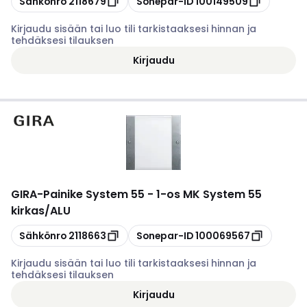
Sähkönro
2118679
Sonepar-ID
100149509
Kirjaudu sisään tai luo tili tarkistaaksesi hinnan ja
tehdäksesi tilauksen
Kirjaudu
GIRA
-
Painike System 55 - 1-os MK System 55
kirkas/ALU
Kopioi
Kopioi
Sähkönro
2118663
Sonepar-ID
100069567
Kirjaudu sisään tai luo tili tarkistaaksesi hinnan ja
tehdäksesi tilauksen
Kirjaudu