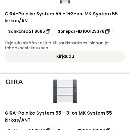
GIRA
-
Painike System 55 - 1+3-os. MK System 55
kirkas/AN
Kopioi
Kopioi
Sähkönro
2118686
Sonepar-ID
100129378
Kirjaudu sisään tai luo tili tarkistaaksesi hinnan ja
tehdäksesi tilauksen
Kirjaudu
GIRA
-
Painike System 55 - 3-os MK System 55
kirkas/ANT
Kopioi
Kopioi