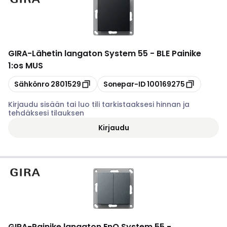
GIRA
-
Lähetin langaton System 55 - BLE Painike
1:os MUS
Kopioi
Kopioi
Sähkönro
2801529
Sonepar-ID
100169275
Kirjaudu sisään tai luo tili tarkistaaksesi hinnan ja
tehdäksesi tilauksen
Kirjaudu
GIRA
-
Painike langaton EnO System 55 -