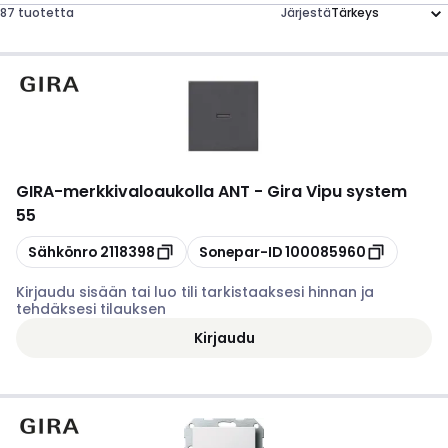
87 tuotetta
Järjestä
GIRA
-
merkkivaloaukolla ANT - Gira Vipu system
55
Kopioi
Kopioi
Sähkönro
2118398
Sonepar-ID
100085960
Kirjaudu sisään tai luo tili tarkistaaksesi hinnan ja
tehdäksesi tilauksen
Kirjaudu