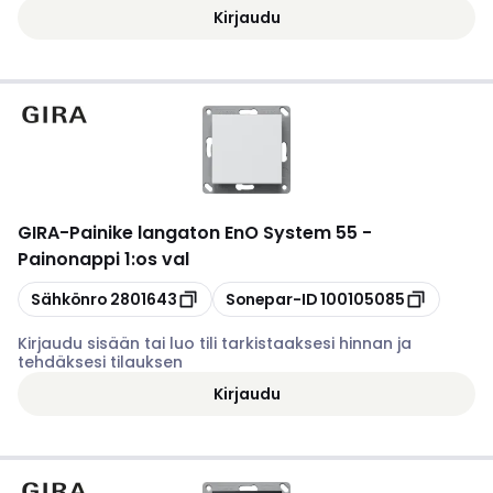
Kirjaudu
GIRA
-
Painike langaton EnO System 55 -
Painonappi 1:os val
Kopioi
Kopioi
Sähkönro
2801643
Sonepar-ID
100105085
Kirjaudu sisään tai luo tili tarkistaaksesi hinnan ja
tehdäksesi tilauksen
Kirjaudu