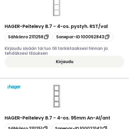
HAGER
-
Peitelevy B.7 - 4-os. pystyh. RST/val
Kopioi
Kopioi
Sähkönro
2111256
Sonepar-ID
100062843
Kirjaudu sisään tai luo tili tarkistaaksesi hinnan ja
tehdäksesi tilauksen
Kirjaudu
HAGER
-
Peitelevy B.7 - 4-os. 95mm An-Al/ant
Kopioi
Kopioi
Sähkönro
2111251
Sonepar-ID
100023142