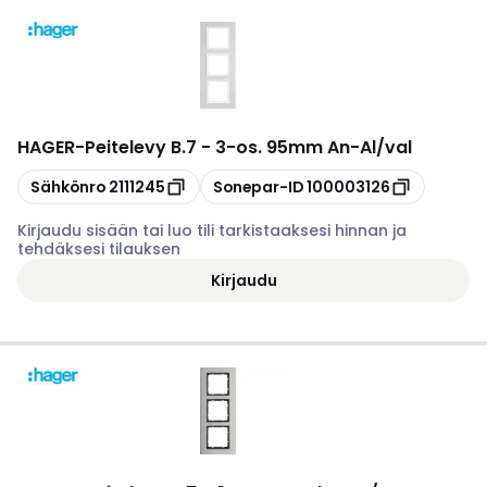
HAGER
-
Peitelevy B.7 - 3-os. 95mm An-Al/val
Kopioi
Kopioi
Sähkönro
2111245
Sonepar-ID
100003126
Kirjaudu sisään tai luo tili tarkistaaksesi hinnan ja
tehdäksesi tilauksen
Kirjaudu