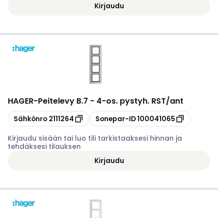
Kirjaudu
HAGER
-
Peitelevy B.7 - 4-os. pystyh. RST/ant
Kopioi
Kopioi
Sähkönro
2111264
Sonepar-ID
100041065
Kirjaudu sisään tai luo tili tarkistaaksesi hinnan ja
tehdäksesi tilauksen
Kirjaudu