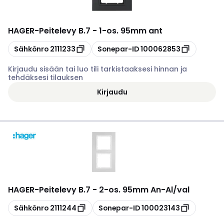
HAGER
-
Peitelevy B.7 - 1-os. 95mm ant
Kopioi
Kopioi
Sähkönro
2111233
Sonepar-ID
100062853
Kirjaudu sisään tai luo tili tarkistaaksesi hinnan ja
tehdäksesi tilauksen
Kirjaudu
HAGER
-
Peitelevy B.7 - 2-os. 95mm An-Al/val
Kopioi
Kopioi
Sähkönro
2111244
Sonepar-ID
100023143