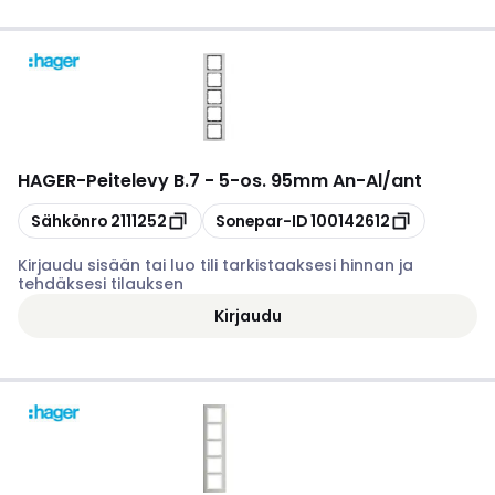
HAGER
-
Peitelevy B.7 - 5-os. 95mm An-Al/ant
Kopioi
Kopioi
Sähkönro
2111252
Sonepar-ID
100142612
Kirjaudu sisään tai luo tili tarkistaaksesi hinnan ja
tehdäksesi tilauksen
Kirjaudu