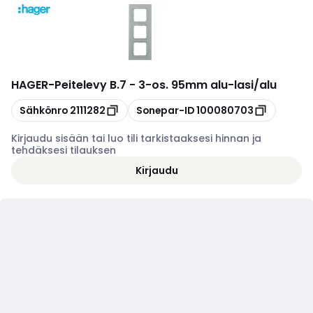
HAGER
-
Peitelevy B.7 - 3-os. 95mm alu-lasi/alu
Kopioi
Kopioi
Sähkönro
2111282
Sonepar-ID
100080703
Kirjaudu sisään tai luo tili tarkistaaksesi hinnan ja
tehdäksesi tilauksen
Kirjaudu