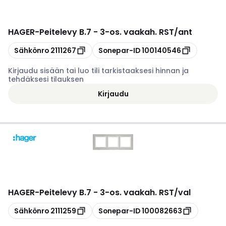
HAGER
-
Peitelevy B.7 - 3-os. vaakah. RST/ant
Kopioi
Kopioi
Sähkönro
2111267
Sonepar-ID
100140546
Kirjaudu sisään tai luo tili tarkistaaksesi hinnan ja
tehdäksesi tilauksen
Kirjaudu
HAGER
-
Peitelevy B.7 - 3-os. vaakah. RST/val
Kopioi
Kopioi
Sähkönro
2111259
Sonepar-ID
100082663