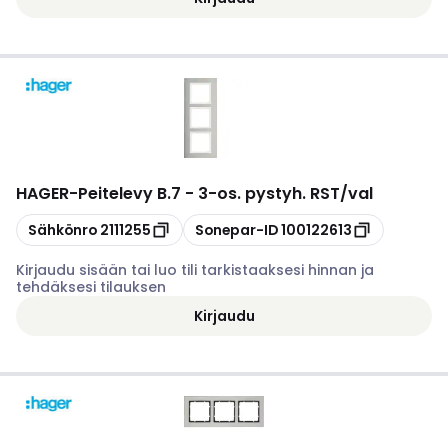
HAGER
-
Peitelevy B.7 - 3-os. pystyh. RST/val
Kopioi
Kopioi
Sähkönro
2111255
Sonepar-ID
100122613
Kirjaudu sisään tai luo tili tarkistaaksesi hinnan ja
tehdäksesi tilauksen
Kirjaudu