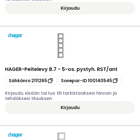
Kirjaudu
HAGER
-
Peitelevy B.7 - 5-os. pystyh. RST/ant
Kopioi
Kopioi
Sähkönro
2111265
Sonepar-ID
100140545
Kirjaudu sisään tai luo tili tarkistaaksesi hinnan ja
tehdäksesi tilauksen
Kirjaudu