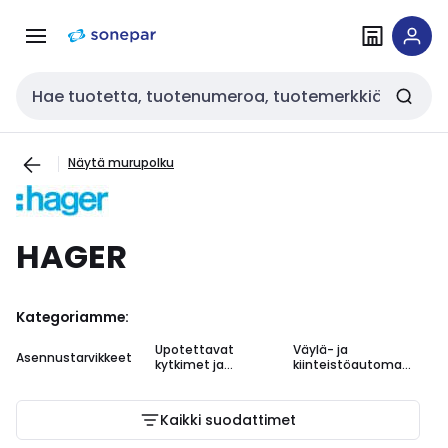
Siirry
Siirry
navigointiin
sisältöön
Haku
Näytä murupolku
HAGER
Kategoriamme:
Upotettavat
Väylä- ja
Asennustarvikkeet
kytkimet ja
kiinteistöautomaa
merkkivalokalustee
tio
t
Kaikki suodattimet