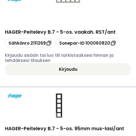
HAGER
-
Peitelevy B.7 - 5-os. vaakah. RST/ant
Kopioi
Kopioi
Sähkönro
2111269
Sonepar-ID
100060820
Kirjaudu sisään tai luo tili tarkistaaksesi hinnan ja
tehdäksesi tilauksen
Kirjaudu
HAGER
-
Peitelevy B.7 - 5-os. 95mm mus-lasi/ant