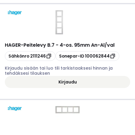
HAGER
-
Peitelevy B.7 - 4-os. 95mm An-Al/val
Kopioi
Kopioi
Sähkönro
2111246
Sonepar-ID
100062844
Kirjaudu sisään tai luo tili tarkistaaksesi hinnan ja
tehdäksesi tilauksen
Kirjaudu