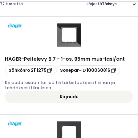
72 tuotetta
Järjestä
HAGER
-
Peitelevy B.7 - 1-os. 95mm mus-lasi/ant
Kopioi
Kopioi
Sähkönro
2111275
Sonepar-ID
100060816
Kirjaudu sisään tai luo tili tarkistaaksesi hinnan ja
tehdäksesi tilauksen
Kirjaudu