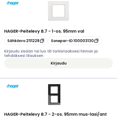
HAGER
-
Peitelevy B.7 - 1-os. 95mm val
Kopioi
Kopioi
Sähkönro
2111228
Sonepar-ID
100003130
Kirjaudu sisään tai luo tili tarkistaaksesi hinnan ja
tehdäksesi tilauksen
Kirjaudu
HAGER
-
Peitelevy B.7 - 2-os. 95mm mus-lasi/ant