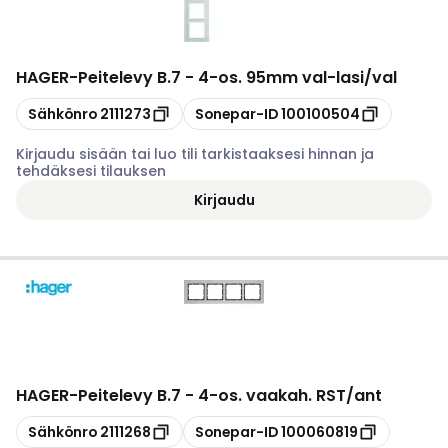
HAGER
-
Peitelevy B.7 - 4-os. 95mm val-lasi/val
Kopioi
Kopioi
Sähkönro
2111273
Sonepar-ID
100100504
Kirjaudu sisään tai luo tili tarkistaaksesi hinnan ja
tehdäksesi tilauksen
Kirjaudu
HAGER
-
Peitelevy B.7 - 4-os. vaakah. RST/ant
Kopioi
Kopioi
Sähkönro
2111268
Sonepar-ID
100060819