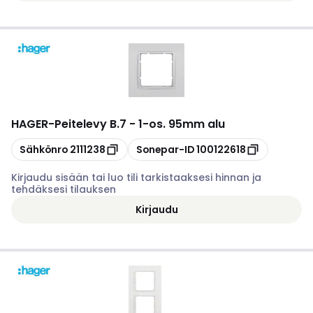
HAGER
-
Peitelevy B.7 - 1-os. 95mm alu
Kopioi
Kopioi
Sähkönro
2111238
Sonepar-ID
100122618
Kirjaudu sisään tai luo tili tarkistaaksesi hinnan ja
tehdäksesi tilauksen
Kirjaudu