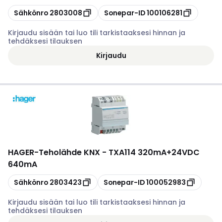
Kopioi
Kopioi
Sähkönro
2803008
Sonepar-ID
100106281
Kirjaudu sisään tai luo tili tarkistaaksesi hinnan ja
tehdäksesi tilauksen
Kirjaudu
HAGER
-
Teholähde KNX - TXA114 320mA+24VDC
640mA
Kopioi
Kopioi
Sähkönro
2803423
Sonepar-ID
100052983
Kirjaudu sisään tai luo tili tarkistaaksesi hinnan ja
tehdäksesi tilauksen