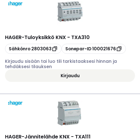
HAGER
-
Tuloyksikkö KNX - TXA310
Kopioi
Kopioi
Sähkönro
2803063
Sonepar-ID
100021676
Kirjaudu sisään tai luo tili tarkistaaksesi hinnan ja
tehdäksesi tilauksen
Kirjaudu
HAGER
-
Jännitelähde KNX - TXA111