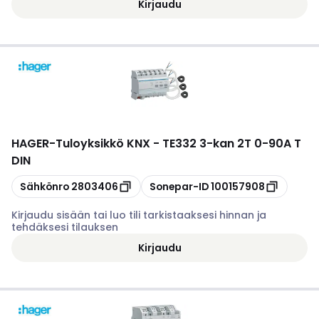
Kirjaudu
HAGER
-
Tuloyksikkö KNX - TE332 3-kan 2T 0-90A T
DIN
Kopioi
Kopioi
Sähkönro
2803406
Sonepar-ID
100157908
Kirjaudu sisään tai luo tili tarkistaaksesi hinnan ja
tehdäksesi tilauksen
Kirjaudu