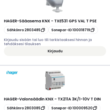
HAGER
-
Sääasema KNX - TXE531 GPS VAL T PSE
Kopioi
Kopioi
Sähkönro
2803485
Sonepar-ID
100018719
Kirjaudu sisään tai luo tili tarkistaaksesi hinnan ja
tehdäksesi tilauksen
Kirjaudu
HAGER
-
Valonsäädin KNX - TX211A 3K/1-10V T DIN
Kopioi
Kopioi
Sähkönro
2803085
Sonepar-ID
100009520