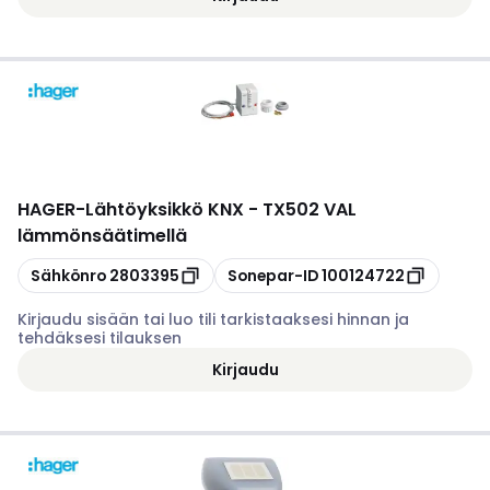
HAGER
-
Lähtöyksikkö KNX - TX502 VAL
lämmönsäätimellä
Kopioi
Kopioi
Sähkönro
2803395
Sonepar-ID
100124722
Kirjaudu sisään tai luo tili tarkistaaksesi hinnan ja
tehdäksesi tilauksen
Kirjaudu