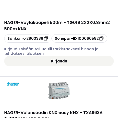
HAGER
-
Väyläkaapeli 500m - TG019 2X2X0.8mm2
500m KNX
Kopioi
Kopioi
Sähkönro
2803386
Sonepar-ID
100060582
Kirjaudu sisään tai luo tili tarkistaaksesi hinnan ja
tehdäksesi tilauksen
Kirjaudu
HAGER
-
Valonsäädin KNX easy KNX - TXA663A