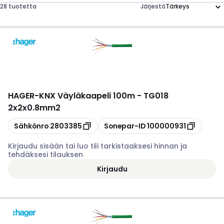
28 tuotetta
Järjestä
HAGER
-
KNX Väyläkaapeli 100m - TG018
2x2x0.8mm2
Kopioi
Kopioi
Sähkönro
2803385
Sonepar-ID
100000931
Kirjaudu sisään tai luo tili tarkistaaksesi hinnan ja
tehdäksesi tilauksen
Kirjaudu