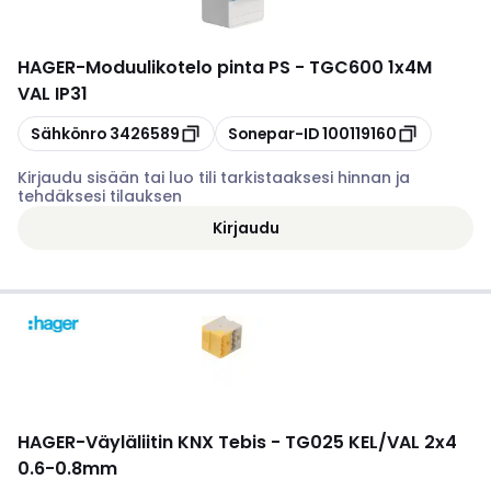
HAGER
-
Moduulikotelo pinta PS - TGC600 1x4M
VAL IP31
Kopioi
Kopioi
Sähkönro
3426589
Sonepar-ID
100119160
Kirjaudu sisään tai luo tili tarkistaaksesi hinnan ja
tehdäksesi tilauksen
Kirjaudu
HAGER
-
Väyläliitin KNX Tebis - TG025 KEL/VAL 2x4
0.6-0.8mm