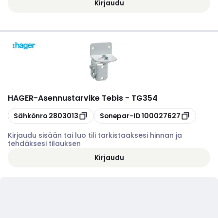
Kirjaudu
HAGER
-
Asennustarvike Tebis - TG354
Kopioi
Kopioi
Sähkönro
2803013
Sonepar-ID
100027627
Kirjaudu sisään tai luo tili tarkistaaksesi hinnan ja
tehdäksesi tilauksen
Kirjaudu