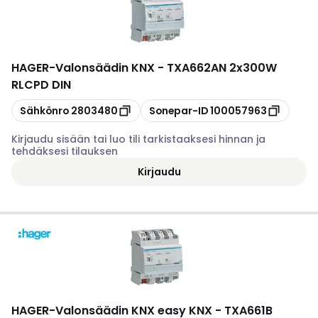
HAGER
-
Valonsäädin KNX - TXA662AN 2x300W
RLCPD DIN
Kopioi
Kopioi
Sähkönro
2803480
Sonepar-ID
100057963
Kirjaudu sisään tai luo tili tarkistaaksesi hinnan ja
tehdäksesi tilauksen
Kirjaudu
HAGER
-
Valonsäädin KNX easy KNX - TXA661B