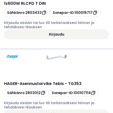
1x600W RLCPD T DIN
Kopioi
Kopioi
Sähkönro
2803433
Sonepar-ID
100015717
Kirjaudu sisään tai luo tili tarkistaaksesi hinnan ja
tehdäksesi tilauksen
Kirjaudu
HAGER
-
Asennustarvike Tebis - TG353
Kopioi
Kopioi
Sähkönro
2803012
Sonepar-ID
100107114
Kirjaudu sisään tai luo tili tarkistaaksesi hinnan ja
tehdäksesi tilauksen