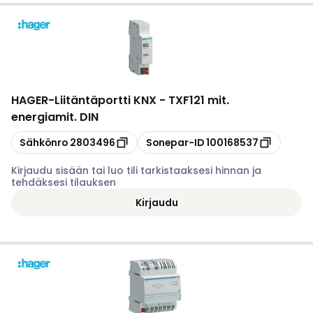
HAGER
-
Liitäntäportti KNX - TXF121 mit.
energiamit. DIN
Kopioi
Kopioi
Sähkönro
2803496
Sonepar-ID
100168537
Kirjaudu sisään tai luo tili tarkistaaksesi hinnan ja
tehdäksesi tilauksen
Kirjaudu