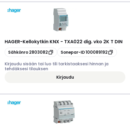
HAGER
-
Kellokytkin KNX - TXA022 dig. vko 2K T DIN
Kopioi
Kopioi
Sähkönro
2803082
Sonepar-ID
100089192
Kirjaudu sisään tai luo tili tarkistaaksesi hinnan ja
tehdäksesi tilauksen
Kirjaudu