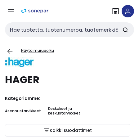
Siirry
Siirry
navigointiin
sisältöön
Haku
Näytä murupolku
HAGER
Kategoriamme:
Keskukset ja
Asennustarvikkeet
keskustarvikkeet
Kaikki suodattimet