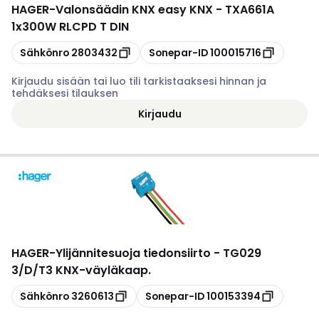
HAGER
-
Valonsäädin KNX easy KNX - TXA661A
1x300W RLCPD T DIN
Kopioi
Kopioi
Sähkönro
2803432
Sonepar-ID
100015716
Kirjaudu sisään tai luo tili tarkistaaksesi hinnan ja
tehdäksesi tilauksen
Kirjaudu
HAGER
-
Ylijännitesuoja tiedonsiirto - TG029
3/D/T3 KNX-väyläkaap.
Kopioi
Kopioi
Sähkönro
3260613
Sonepar-ID
100153394