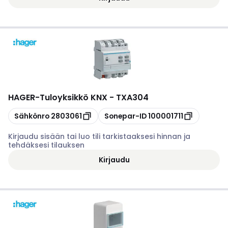
HAGER
-
Tuloyksikkö KNX - TXA304
Kopioi
Kopioi
Sähkönro
2803061
Sonepar-ID
100001711
Kirjaudu sisään tai luo tili tarkistaaksesi hinnan ja
tehdäksesi tilauksen
Kirjaudu