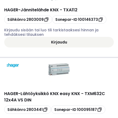
HAGER
-
Jännitelähde KNX - TXA112
Kopioi
Kopioi
Sähkönro
2803009
Sonepar-ID
100146373
Kirjaudu sisään tai luo tili tarkistaaksesi hinnan ja
tehdäksesi tilauksen
Kirjaudu
HAGER
-
Lähtöyksikkö KNX easy KNX - TXM632C
12x4A VS DIN
Kopioi
Kopioi
Sähkönro
2803441
Sonepar-ID
100095187