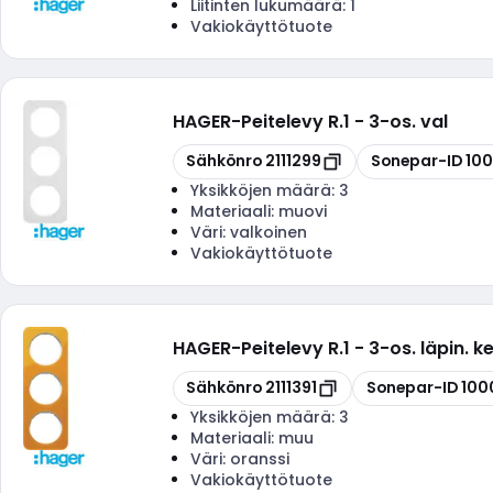
Liitinten lukumäärä:
1
Vakiokäyttötuote
HAGER
-
Peitelevy R.1 - 3-os. val
Kopioi
Kopioi
Sähkönro
2111299
Sonepar-ID
10
Yksikköjen määrä:
3
Materiaali:
muovi
Väri:
valkoinen
Vakiokäyttötuote
HAGER
-
Peitelevy R.1 - 3-os. läpin. k
Kopioi
Kopioi
Sähkönro
2111391
Sonepar-ID
100
Yksikköjen määrä:
3
Materiaali:
muu
Väri:
oranssi
Vakiokäyttötuote