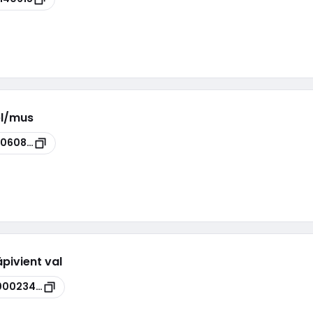
kel/mus
0060888
äpivient val
00023480