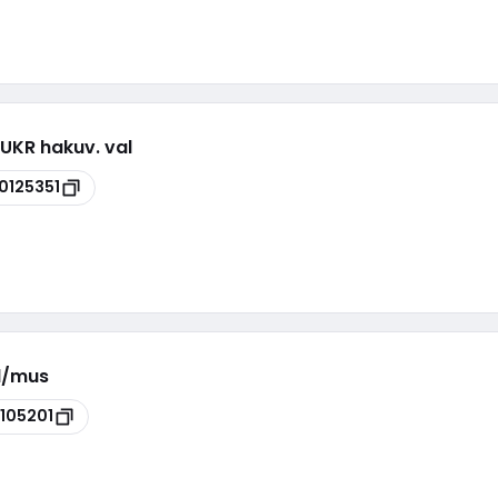
 UKR hakuv. val
0125351
el/mus
105201