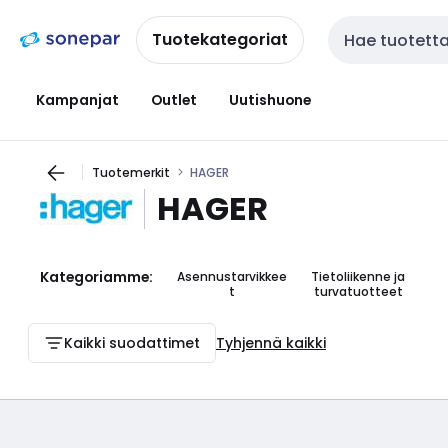
Siirry
Siirry
navigointiin
sisältöön
Tuotekategoriat
Haku
Kampanjat
Outlet
Uutishuone
Tuotemerkit
HAGER
HAGER
Kategoriamme:
Asennustarvikkee
Tietoliikenne ja
t
turvatuotteet
Kaikki suodattimet
Tyhjennä kaikki