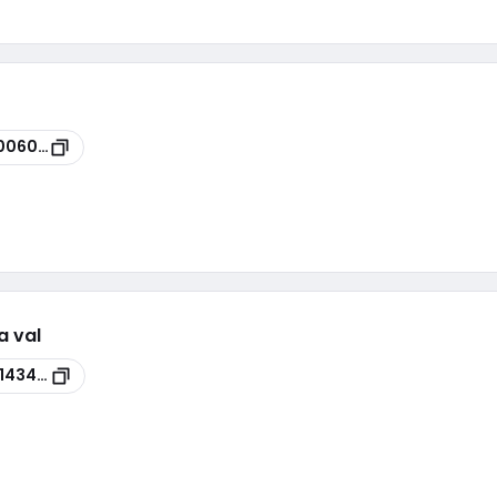
006040
a val
143420