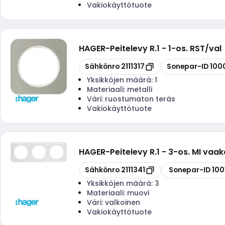
Vakiokäyttötuote
HAGER
-
Peitelevy R.1 - 1-os. RST/val
Kopioi
Kopioi
Sähkönro
2111317
Sonepar-ID
100
Yksikköjen määrä:
1
Materiaali:
metalli
Väri:
ruostumaton teräs
Vakiokäyttötuote
HAGER
-
Peitelevy R.1 - 3-os. MI vaak
Kopioi
Kopioi
Sähkönro
2111341
Sonepar-ID
100
Yksikköjen määrä:
3
Materiaali:
muovi
Väri:
valkoinen
Vakiokäyttötuote