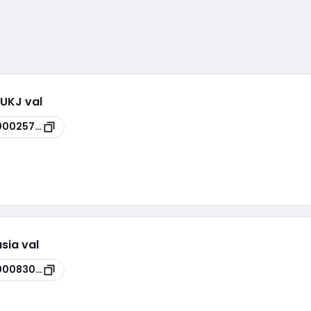
 UKJ val
00025786
sia val
00083017