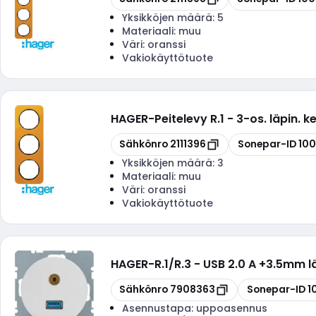
Yksikköjen määrä:
5
Materiaali:
muu
Väri:
oranssi
Vakiokäyttötuote
HAGER
-
Peitelevy R.1 - 3-os. läpin. 
Kopioi
Kopioi
Sähkönro
2111396
Sonepar-ID
10
Yksikköjen määrä:
3
Materiaali:
muu
Väri:
oranssi
Vakiokäyttötuote
HAGER
-
R.1/R.3 - USB 2.0 A +3.5mm l
Kopioi
Kopioi
Sähkönro
7908363
Sonepar-ID
1
Asennustapa:
uppoasennus