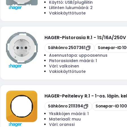
Käyttö:
USB/plugiliitin
Liitinten lukumäärä:
2
Vakiokäyttötuote
HAGER
-
Pistorasia R.1 - 1S/16A/250V
Kopioi
Kopioi
Sähkönro
2507361
Sonepar-ID
10
Asennustapa:
uppoasennus
Pistorasioiden määrä:
1
Väri:
valkoinen
Vakiokäyttötuote
HAGER
-
Peitelevy R.1 - 1-os. läpin. k
Kopioi
Kopioi
Sähkönro
2111394
Sonepar-ID
100
Yksikköjen määrä:
1
Materiaali:
muu
Väri:
oranssi