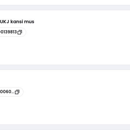
V UKJ kansi mus
00139813
0006043