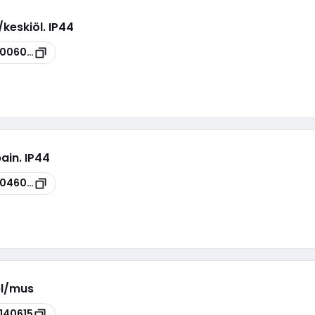
./keskiöl. IP44
0006044
pain. IP44
046021
kel/mus
140615