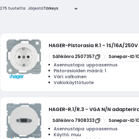
275 tuotetta
Järjestä
HAGER
-
Pistorasia R.1 - 1S/16A/250V
Kopioi
Kopioi
Sähkönro
2507357
Sonepar-ID
1
Asennustapa:
uppoasennus
Pistorasioiden määrä:
1
Väri:
valkoinen
Vakiokäyttötuote
HAGER
-
R.1/R.3 - VGA N/N adapterira
Kopioi
Kopioi
Sähkönro
7908333
Sonepar-ID
1
Asennustapa:
uppoasennus
Käyttö:
muu