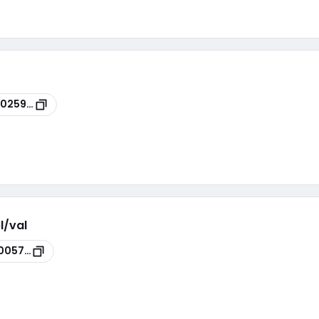
0025960
el/val
005745