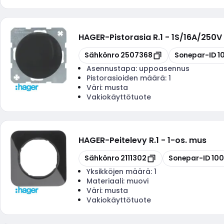
HAGER
-
Pistorasia R.1 - 1S/16A/250
Kopioi
Kopioi
Sähkönro
2507368
Sonepar-ID
1
Asennustapa:
uppoasennus
Pistorasioiden määrä:
1
Väri:
musta
Vakiokäyttötuote
HAGER
-
Peitelevy R.1 - 1-os. mus
Kopioi
Kopioi
Sähkönro
2111302
Sonepar-ID
10
Yksikköjen määrä:
1
Materiaali:
muovi
Väri:
musta
Vakiokäyttötuote