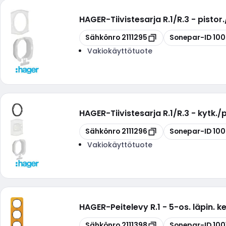
HAGER
-
Tiivistesarja R.1/R.3 - pistor
Kopioi
Kopioi
Sähkönro
2111295
Sonepar-ID
10
Vakiokäyttötuote
HAGER
-
Tiivistesarja R.1/R.3 - kytk./
Kopioi
Kopioi
Sähkönro
2111296
Sonepar-ID
100
Vakiokäyttötuote
HAGER
-
Peitelevy R.1 - 5-os. läpin. 
Kopioi
Kopioi
Sähkönro
2111398
Sonepar-ID
100