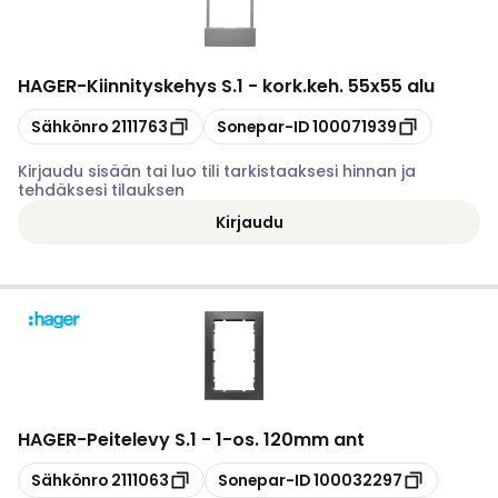
HAGER
-
Kiinnityskehys S.1 - kork.keh. 55x55 alu
Kopioi
Kopioi
Sähkönro
2111763
Sonepar-ID
100071939
Kirjaudu sisään tai luo tili tarkistaaksesi hinnan ja
tehdäksesi tilauksen
Kirjaudu
HAGER
-
Peitelevy S.1 - 1-os. 120mm ant
Kopioi
Kopioi
Sähkönro
2111063
Sonepar-ID
100032297