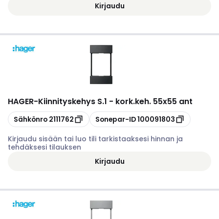
Kirjaudu
HAGER
-
Kiinnityskehys S.1 - kork.keh. 55x55 ant
Kopioi
Kopioi
Sähkönro
2111762
Sonepar-ID
100091803
Kirjaudu sisään tai luo tili tarkistaaksesi hinnan ja
tehdäksesi tilauksen
Kirjaudu