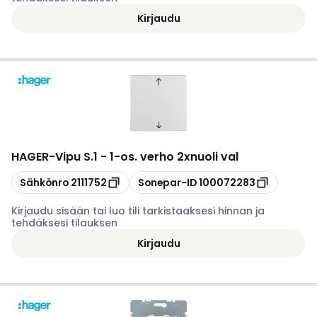
Kirjaudu
HAGER
-
Vipu S.1 - 1-os. verho 2xnuoli val
Kopioi
Kopioi
Sähkönro
2111752
Sonepar-ID
100072283
Kirjaudu sisään tai luo tili tarkistaaksesi hinnan ja
tehdäksesi tilauksen
Kirjaudu