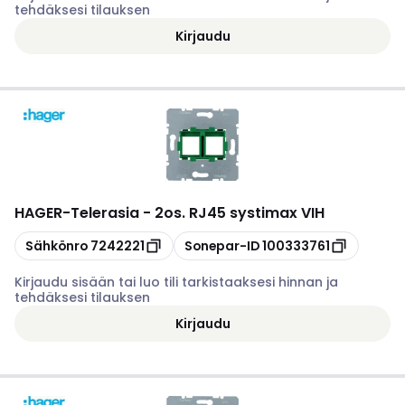
tehdäksesi tilauksen
Kirjaudu
HAGER
-
Telerasia - 2os. RJ45 systimax VIH
Kopioi
Kopioi
Sähkönro
7242221
Sonepar-ID
100333761
Kirjaudu sisään tai luo tili tarkistaaksesi hinnan ja
tehdäksesi tilauksen
Kirjaudu