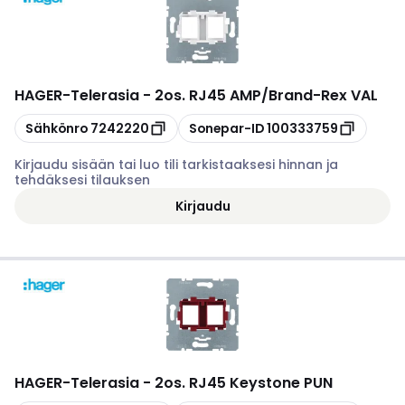
HAGER
-
Telerasia - 2os. RJ45 AMP/Brand-Rex VAL
Kopioi
Kopioi
Sähkönro
7242220
Sonepar-ID
100333759
Kirjaudu sisään tai luo tili tarkistaaksesi hinnan ja
tehdäksesi tilauksen
Kirjaudu
HAGER
-
Telerasia - 2os. RJ45 Keystone PUN