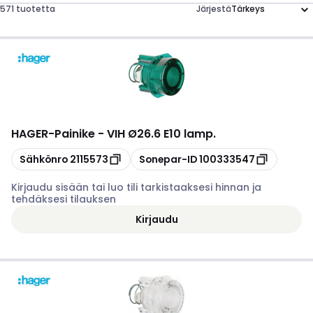
571 tuotetta
Järjestä
HAGER
-
Painike - VIH Ø26.6 E10 lamp.
Kopioi
Kopioi
Sähkönro
2115573
Sonepar-ID
100333547
Kirjaudu sisään tai luo tili tarkistaaksesi hinnan ja
tehdäksesi tilauksen
Kirjaudu