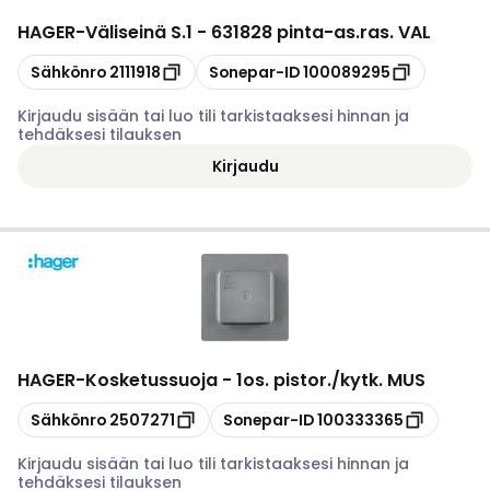
HAGER
-
Väliseinä S.1 - 631828 pinta-as.ras. VAL
Kopioi
Kopioi
Sähkönro
2111918
Sonepar-ID
100089295
Kirjaudu sisään tai luo tili tarkistaaksesi hinnan ja
tehdäksesi tilauksen
Kirjaudu
HAGER
-
Kosketussuoja - 1os. pistor./kytk. MUS
Kopioi
Kopioi
Sähkönro
2507271
Sonepar-ID
100333365
Kirjaudu sisään tai luo tili tarkistaaksesi hinnan ja
tehdäksesi tilauksen