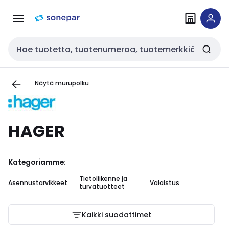
Siirry
Siirry
navigointiin
sisältöön
Haku
Näytä murupolku
HAGER
Kategoriamme:
Tietoliikenne ja
Ke
Asennustarvikkeet
Valaistus
turvatuotteet
ke
Kaikki suodattimet