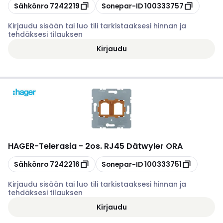
Kopioi
Kopioi
Sähkönro
7242219
Sonepar-ID
100333757
Kirjaudu sisään tai luo tili tarkistaaksesi hinnan ja
tehdäksesi tilauksen
Kirjaudu
HAGER
-
Telerasia - 2os. RJ45 Dätwyler ORA
Kopioi
Kopioi
Sähkönro
7242216
Sonepar-ID
100333751
Kirjaudu sisään tai luo tili tarkistaaksesi hinnan ja
tehdäksesi tilauksen
Kirjaudu