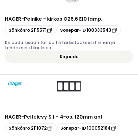
HAGER
-
Painike - kirkas Ø26.6 E10 lamp.
Kopioi
Kopioi
Sähkönro
2115571
Sonepar-ID
100333543
Kirjaudu sisään tai luo tili tarkistaaksesi hinnan ja
tehdäksesi tilauksen
Kirjaudu
HAGER
-
Peitelevy S.1 - 4-os. 120mm ant
Kopioi
Kopioi
Sähkönro
2111072
Sonepar-ID
100052184