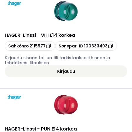
HAGER
-
Linssi - VIH E14 korkea
Kopioi
Kopioi
Sähkönro
2115577
Sonepar-ID
100333493
Kirjaudu sisään tai luo tili tarkistaaksesi hinnan ja
tehdäksesi tilauksen
Kirjaudu
HAGER
-
Linssi - PUN E14 korkea