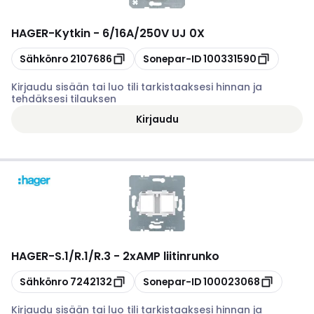
HAGER
-
Kytkin - 6/16A/250V UJ 0X
Kopioi
Kopioi
Sähkönro
2107686
Sonepar-ID
100331590
Kirjaudu sisään tai luo tili tarkistaaksesi hinnan ja
tehdäksesi tilauksen
Kirjaudu
HAGER
-
S.1/R.1/R.3 - 2xAMP liitinrunko
Kopioi
Kopioi
Sähkönro
7242132
Sonepar-ID
100023068
Kirjaudu sisään tai luo tili tarkistaaksesi hinnan ja