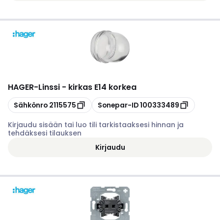
HAGER
-
Linssi - kirkas E14 korkea
Kopioi
Kopioi
Sähkönro
2115575
Sonepar-ID
100333489
Kirjaudu sisään tai luo tili tarkistaaksesi hinnan ja
tehdäksesi tilauksen
Kirjaudu