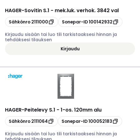
HAGER
-
Sovitin S.1 - mek.luk. verhok. 3842 val
Kopioi
Kopioi
Sähkönro
2111000
Sonepar-ID
100142932
Kirjaudu sisään tai luo tili tarkistaaksesi hinnan ja
tehdäksesi tilauksen
Kirjaudu
HAGER
-
Peitelevy S.1 - 1-os. 120mm alu
Kopioi
Kopioi
Sähkönro
2111064
Sonepar-ID
100052183
Kirjaudu sisään tai luo tili tarkistaaksesi hinnan ja
tehdäksesi tilauksen