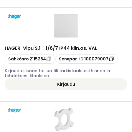
HAGER
-
Vipu S.1 - 1/6/7 IP44 kiin.os. VAL
Kopioi
Kopioi
Sähkönro
2115284
Sonepar-ID
100079007
Kirjaudu sisään tai luo tili tarkistaaksesi hinnan ja
tehdäksesi tilauksen
Kirjaudu