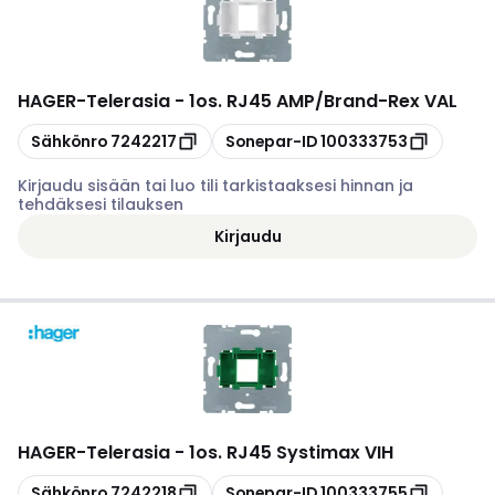
HAGER
-
Telerasia - 1os. RJ45 AMP/Brand-Rex VAL
Kopioi
Kopioi
Sähkönro
7242217
Sonepar-ID
100333753
Kirjaudu sisään tai luo tili tarkistaaksesi hinnan ja
tehdäksesi tilauksen
Kirjaudu
HAGER
-
Telerasia - 1os. RJ45 Systimax VIH
Kopioi
Kopioi
Sähkönro
7242218
Sonepar-ID
100333755