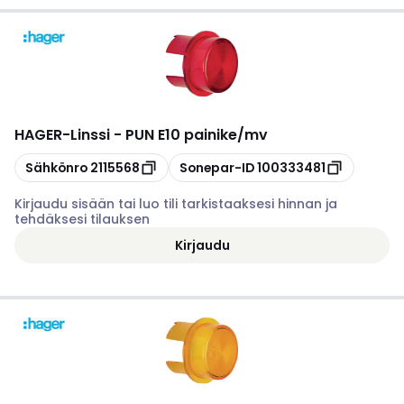
HAGER
-
Linssi - PUN E10 painike/mv
Kopioi
Kopioi
Sähkönro
2115568
Sonepar-ID
100333481
Kirjaudu sisään tai luo tili tarkistaaksesi hinnan ja
tehdäksesi tilauksen
Kirjaudu