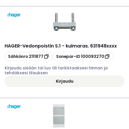
HAGER
-
Vedonpoistin S.1 - kulmaras. 631948xxxx
Kopioi
Kopioi
Sähkönro
2111877
Sonepar-ID
100093270
Kirjaudu sisään tai luo tili tarkistaaksesi hinnan ja
tehdäksesi tilauksen
Kirjaudu