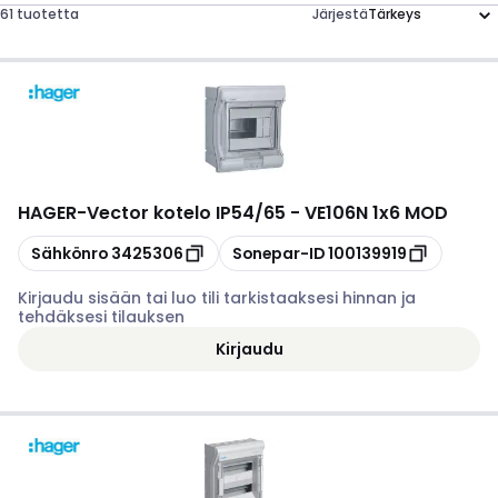
61 tuotetta
Järjestä
HAGER
-
Vector kotelo IP54/65 - VE106N 1x6 MOD
Kopioi
Kopioi
Sähkönro
3425306
Sonepar-ID
100139919
Kirjaudu sisään tai luo tili tarkistaaksesi hinnan ja
tehdäksesi tilauksen
Kirjaudu