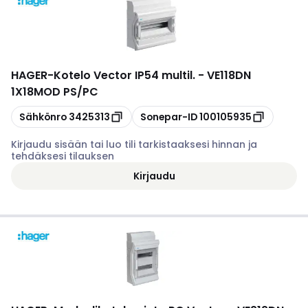
HAGER
-
Kotelo Vector IP54 multil. - VE118DN
1X18MOD PS/PC
Kopioi
Kopioi
Sähkönro
3425313
Sonepar-ID
100105935
Kirjaudu sisään tai luo tili tarkistaaksesi hinnan ja
tehdäksesi tilauksen
Kirjaudu