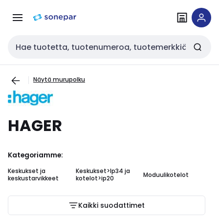
Siirry
Siirry
navigointiin
sisältöön
Haku
Näytä murupolku
HAGER
Kategoriamme:
Keskukset ja
Keskukset>Ip34 ja
Moduulikotelot
Ke
keskustarvikkeet
kotelot>ip20
Kaikki suodattimet