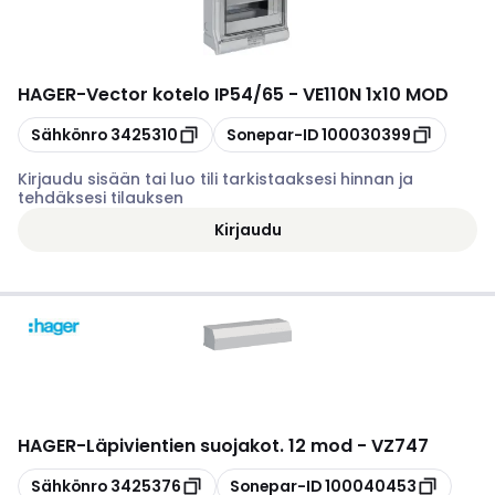
HAGER
-
Vector kotelo IP54/65 - VE110N 1x10 MOD
Kopioi
Kopioi
Sähkönro
3425310
Sonepar-ID
100030399
Kirjaudu sisään tai luo tili tarkistaaksesi hinnan ja
tehdäksesi tilauksen
Kirjaudu
HAGER
-
Läpivientien suojakot. 12 mod - VZ747
Kopioi
Kopioi
Sähkönro
3425376
Sonepar-ID
100040453