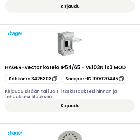
Kirjaudu
HAGER
-
Vector kotelo IP54/65 - VE103N 1x3 MOD
Kopioi
Kopioi
Sähkönro
3425303
Sonepar-ID
100020445
Kirjaudu sisään tai luo tili tarkistaaksesi hinnan ja
tehdäksesi tilauksen
Kirjaudu