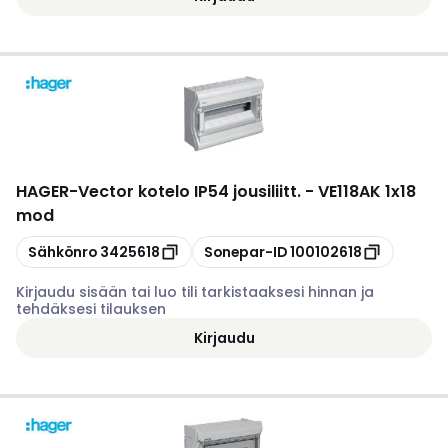
HAGER
-
Vector kotelo IP54 jousiliitt. - VE118AK 1x18
mod
Kopioi
Kopioi
Sähkönro
3425618
Sonepar-ID
100102618
Kirjaudu sisään tai luo tili tarkistaaksesi hinnan ja
tehdäksesi tilauksen
Kirjaudu