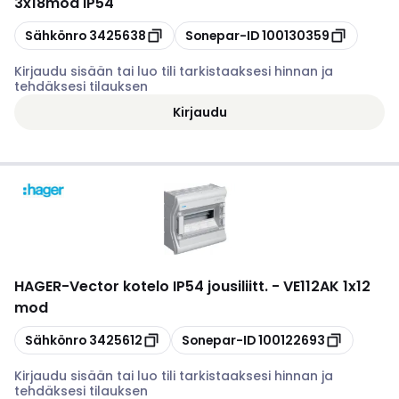
3x18mod IP54
Kopioi
Kopioi
Sähkönro
3425638
Sonepar-ID
100130359
Kirjaudu sisään tai luo tili tarkistaaksesi hinnan ja
tehdäksesi tilauksen
Kirjaudu
HAGER
-
Vector kotelo IP54 jousiliitt. - VE112AK 1x12
mod
Kopioi
Kopioi
Sähkönro
3425612
Sonepar-ID
100122693
Kirjaudu sisään tai luo tili tarkistaaksesi hinnan ja
tehdäksesi tilauksen