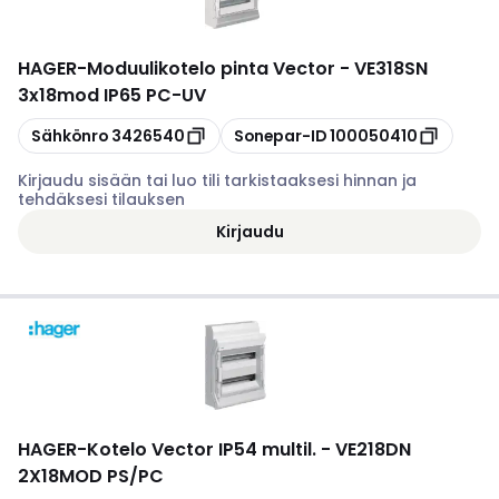
HAGER
-
Moduulikotelo pinta Vector - VE318SN
3x18mod IP65 PC-UV
Kopioi
Kopioi
Sähkönro
3426540
Sonepar-ID
100050410
Kirjaudu sisään tai luo tili tarkistaaksesi hinnan ja
tehdäksesi tilauksen
Kirjaudu
HAGER
-
Kotelo Vector IP54 multil. - VE218DN
2X18MOD PS/PC