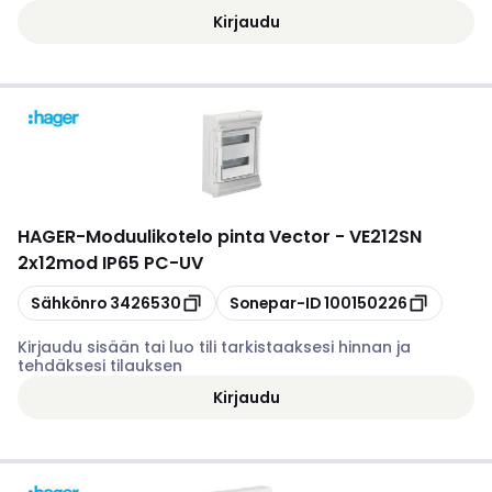
Kirjaudu
HAGER
-
Moduulikotelo pinta Vector - VE212SN
2x12mod IP65 PC-UV
Kopioi
Kopioi
Sähkönro
3426530
Sonepar-ID
100150226
Kirjaudu sisään tai luo tili tarkistaaksesi hinnan ja
tehdäksesi tilauksen
Kirjaudu