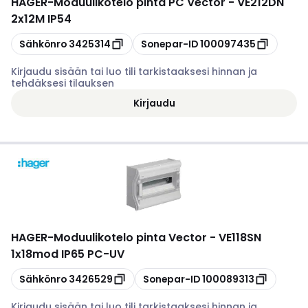
HAGER
-
Moduulikotelo pinta PC Vector - VE212DN
2x12M IP54
Kopioi
Kopioi
Sähkönro
3425314
Sonepar-ID
100097435
Kirjaudu sisään tai luo tili tarkistaaksesi hinnan ja
tehdäksesi tilauksen
Kirjaudu
HAGER
-
Moduulikotelo pinta Vector - VE118SN
1x18mod IP65 PC-UV
Kopioi
Kopioi
Sähkönro
3426529
Sonepar-ID
100089313
Kirjaudu sisään tai luo tili tarkistaaksesi hinnan ja