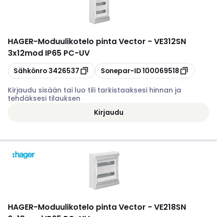
HAGER
-
Moduulikotelo pinta Vector - VE312SN
3x12mod IP65 PC-UV
Kopioi
Kopioi
Sähkönro
3426537
Sonepar-ID
100069518
Kirjaudu sisään tai luo tili tarkistaaksesi hinnan ja
tehdäksesi tilauksen
Kirjaudu
HAGER
-
Moduulikotelo pinta Vector - VE218SN