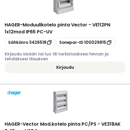
HAGER
-
Moduulikotelo pinta Vector - VE112PN
1x12mod IP65 PC-UV
Kopioi
Kopioi
Sähkönro
3426518
Sonepar-ID
100029815
Kirjaudu sisään tai luo tili tarkistaaksesi hinnan ja
tehdäksesi tilauksen
Kirjaudu
HAGER
-
Vector Mod.kotelo pinta PC/PS - VE318AK