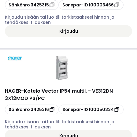
Kopioi
Kopioi
Sähkönro
3425315
Sonepar-ID
100006466
Kirjaudu sisään tai luo tili tarkistaaksesi hinnan ja
tehdäksesi tilauksen
Kirjaudu
HAGER
-
Kotelo Vector IP54 multil. - VE312DN
3X12MOD PS/PC
Kopioi
Kopioi
Sähkönro
3425316
Sonepar-ID
100050334
Kirjaudu sisään tai luo tili tarkistaaksesi hinnan ja
tehdäksesi tilauksen
Kirjaudu