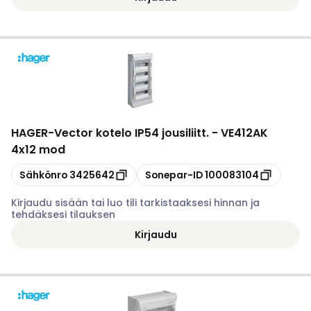
HAGER
-
Vector kotelo IP54 jousiliitt. - VE412AK
4x12 mod
Kopioi
Kopioi
Sähkönro
3425642
Sonepar-ID
100083104
Kirjaudu sisään tai luo tili tarkistaaksesi hinnan ja
tehdäksesi tilauksen
Kirjaudu