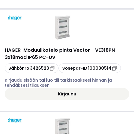
HAGER
-
Moduulikotelo pinta Vector - VE318PN
3x18mod IP65 PC-UV
Kopioi
Kopioi
Sähkönro
3426523
Sonepar-ID
100030514
Kirjaudu sisään tai luo tili tarkistaaksesi hinnan ja
tehdäksesi tilauksen
Kirjaudu