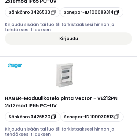
2x18mod IP65 PC-UV
Kopioi
Kopioi
Sähkönro
3426533
Sonepar-ID
100089314
Kirjaudu sisään tai luo tili tarkistaaksesi hinnan ja
tehdäksesi tilauksen
Kirjaudu
HAGER
-
Moduulikotelo pinta Vector - VE212PN
2x12mod IP65 PC-UV
Kopioi
Kopioi
Sähkönro
3426520
Sonepar-ID
100030513
Kirjaudu sisään tai luo tili tarkistaaksesi hinnan ja
tehdäksesi tilauksen