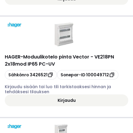
HAGER
-
Moduulikotelo pinta Vector - VE218PN
2x18mod IP65 PC-UV
Kopioi
Kopioi
Sähkönro
3426521
Sonepar-ID
100049712
Kirjaudu sisään tai luo tili tarkistaaksesi hinnan ja
tehdäksesi tilauksen
Kirjaudu