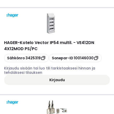
HAGER
-
Kotelo Vector IP54 multil. - VE412DN
4X12MOD PS/PC
Kopioi
Kopioi
Sähkönro
3425319
Sonepar-ID
100146030
Kirjaudu sisään tai luo tili tarkistaaksesi hinnan ja
tehdäksesi tilauksen
Kirjaudu