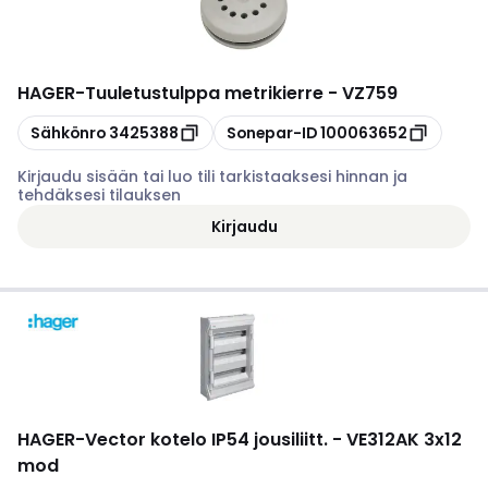
HAGER
-
Tuuletustulppa metrikierre - VZ759
Kopioi
Kopioi
Sähkönro
3425388
Sonepar-ID
100063652
Kirjaudu sisään tai luo tili tarkistaaksesi hinnan ja
tehdäksesi tilauksen
Kirjaudu
HAGER
-
Vector kotelo IP54 jousiliitt. - VE312AK 3x12
mod