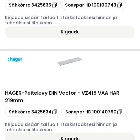
Kopioi
Kopioi
Sähkönro
3425635
Sonepar-ID
100100743
Kirjaudu sisään tai luo tili tarkistaaksesi hinnan ja
tehdäksesi tilauksen
Kirjaudu
HAGER
-
Peitelevy DIN Vector - VZ415 VAA HAR
219mm
Kopioi
Kopioi
Sähkönro
3425634
Sonepar-ID
100140790
Kirjaudu sisään tai luo tili tarkistaaksesi hinnan ja
tehdäksesi tilauksen
Kirjaudu