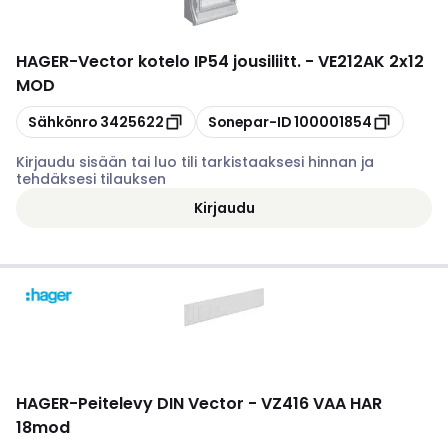
HAGER
-
Vector kotelo IP54 jousiliitt. - VE212AK 2x12
MOD
Kopioi
Kopioi
Sähkönro
3425622
Sonepar-ID
100001854
Kirjaudu sisään tai luo tili tarkistaaksesi hinnan ja
tehdäksesi tilauksen
Kirjaudu
HAGER
-
Peitelevy DIN Vector - VZ416 VAA HAR
18mod