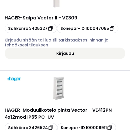
HAGER
-
Salpa Vector II - VZ309
Kopioi
Kopioi
Sähkönro
3425327
Sonepar-ID
100047085
Kirjaudu sisään tai luo tili tarkistaaksesi hinnan ja
tehdäksesi tilauksen
Kirjaudu
HAGER
-
Moduulikotelo pinta Vector - VE412PN
4x12mod IP65 PC-UV
Kopioi
Kopioi
Sähkönro
3426524
Sonepar-ID
100009911