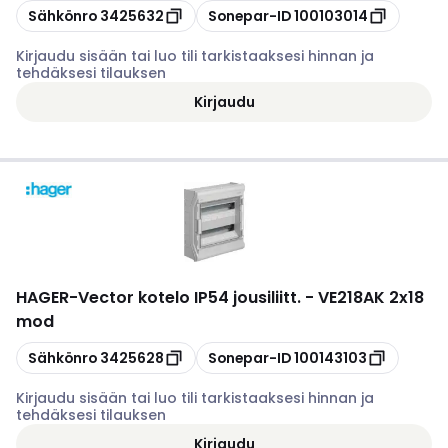
Kopioi
Kopioi
Sähkönro
3425632
Sonepar-ID
100103014
Kirjaudu sisään tai luo tili tarkistaaksesi hinnan ja
tehdäksesi tilauksen
Kirjaudu
HAGER
-
Vector kotelo IP54 jousiliitt. - VE218AK 2x18
mod
Kopioi
Kopioi
Sähkönro
3425628
Sonepar-ID
100143103
Kirjaudu sisään tai luo tili tarkistaaksesi hinnan ja
tehdäksesi tilauksen
Kirjaudu