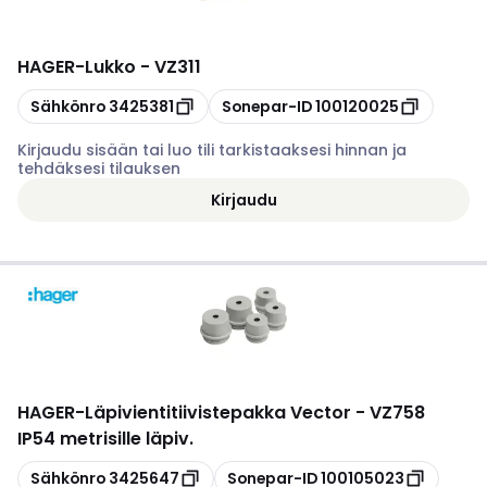
HAGER
-
Lukko - VZ311
Kopioi
Kopioi
Sähkönro
3425381
Sonepar-ID
100120025
Kirjaudu sisään tai luo tili tarkistaaksesi hinnan ja
tehdäksesi tilauksen
Kirjaudu
HAGER
-
Läpivientitiivistepakka Vector - VZ758
IP54 metrisille läpiv.
Kopioi
Kopioi
Sähkönro
3425647
Sonepar-ID
100105023