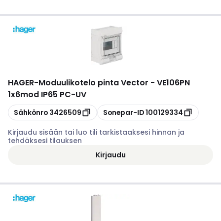
HAGER
-
Moduulikotelo pinta Vector - VE106PN
1x6mod IP65 PC-UV
Kopioi
Kopioi
Sähkönro
3426509
Sonepar-ID
100129334
Kirjaudu sisään tai luo tili tarkistaaksesi hinnan ja
tehdäksesi tilauksen
Kirjaudu