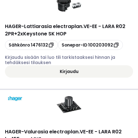
HAGER
-
Lattiarasia electraplan.VE-EE - LARA R02
2PR+2xKeystone SK HOP
Kopioi
Kopioi
Sähkönro
1476132
Sonepar-ID
100203092
Kirjaudu sisään tai luo tili tarkistaaksesi hinnan ja
tehdäksesi tilauksen
Kirjaudu
HAGER
-
Valurasia electraplan.VE-EE - LARA R02