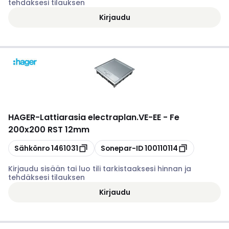
tehdäksesi tilauksen
Kirjaudu
HAGER
-
Lattiarasia electraplan.VE-EE - Fe
200x200 RST 12mm
Kopioi
Kopioi
Sähkönro
1461031
Sonepar-ID
100110114
Kirjaudu sisään tai luo tili tarkistaaksesi hinnan ja
tehdäksesi tilauksen
Kirjaudu