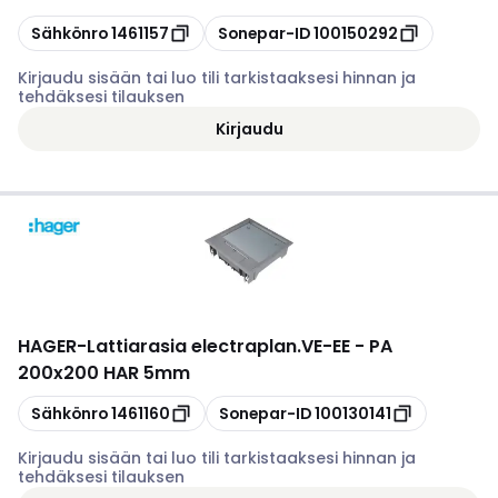
Kopioi
Kopioi
Sähkönro
1461157
Sonepar-ID
100150292
Kirjaudu sisään tai luo tili tarkistaaksesi hinnan ja
tehdäksesi tilauksen
Kirjaudu
HAGER
-
Lattiarasia electraplan.VE-EE - PA
200x200 HAR 5mm
Kopioi
Kopioi
Sähkönro
1461160
Sonepar-ID
100130141
Kirjaudu sisään tai luo tili tarkistaaksesi hinnan ja
tehdäksesi tilauksen