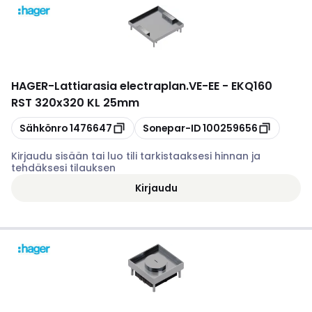
HAGER
-
Lattiarasia electraplan.VE-EE - EKQ160
RST 320x320 KL 25mm
Kopioi
Kopioi
Sähkönro
1476647
Sonepar-ID
100259656
Kirjaudu sisään tai luo tili tarkistaaksesi hinnan ja
tehdäksesi tilauksen
Kirjaudu