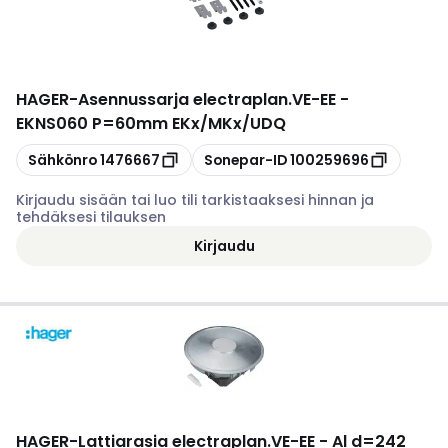
HAGER
-
Asennussarja electraplan.VE-EE -
EKNS060 P=60mm EKx/MKx/UDQ
Kopioi
Kopioi
Sähkönro
1476667
Sonepar-ID
100259696
Kirjaudu sisään tai luo tili tarkistaaksesi hinnan ja
tehdäksesi tilauksen
Kirjaudu
HAGER
-
Lattiarasia electraplan.VE-EE - Al d=242