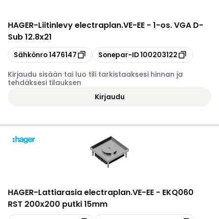
HAGER
-
Liitinlevy electraplan.VE-EE - 1-os. VGA D-
Sub 12.8x21
Kopioi
Kopioi
Sähkönro
1476147
Sonepar-ID
100203122
Kirjaudu sisään tai luo tili tarkistaaksesi hinnan ja
tehdäksesi tilauksen
Kirjaudu
HAGER
-
Lattiarasia electraplan.VE-EE - EKQ060
RST 200x200 putki 15mm