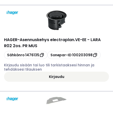
HAGER
-
Asennuskehys electraplan.VE-EE - LARA
R02 2os. PR MUS
Kopioi
Kopioi
Sähkönro
1476135
Sonepar-ID
100203098
Kirjaudu sisään tai luo tili tarkistaaksesi hinnan ja
tehdäksesi tilauksen
Kirjaudu