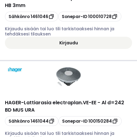
HB 3mm
Kopioi
Kopioi
Sähkönro
1461046
Sonepar-ID
100010728
Kirjaudu sisään tai luo tili tarkistaaksesi hinnan ja
tehdäksesi tilauksen
Kirjaudu
HAGER
-
Lattiarasia electraplan.VE-EE - Al d=242
BD MUS URA
Kopioi
Kopioi
Sähkönro
1461044
Sonepar-ID
100150284
Kirjaudu sisään tai luo tili tarkistaaksesi hinnan ja