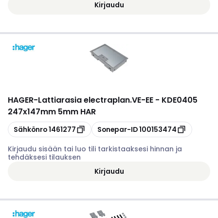
Kirjaudu
HAGER
-
Lattiarasia electraplan.VE-EE - KDE0405
247x147mm 5mm HAR
Kopioi
Kopioi
Sähkönro
1461277
Sonepar-ID
100153474
Kirjaudu sisään tai luo tili tarkistaaksesi hinnan ja
tehdäksesi tilauksen
Kirjaudu