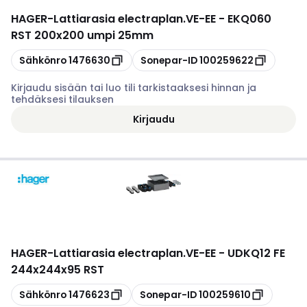
HAGER
-
Lattiarasia electraplan.VE-EE - EKQ060
RST 200x200 umpi 25mm
Kopioi
Kopioi
Sähkönro
1476630
Sonepar-ID
100259622
Kirjaudu sisään tai luo tili tarkistaaksesi hinnan ja
tehdäksesi tilauksen
Kirjaudu
HAGER
-
Lattiarasia electraplan.VE-EE - UDKQ12 FE
244x244x95 RST
Kopioi
Kopioi
Sähkönro
1476623
Sonepar-ID
100259610