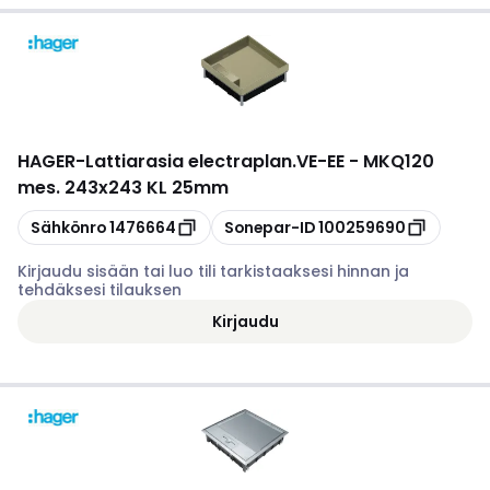
HAGER
-
Lattiarasia electraplan.VE-EE - MKQ120
mes. 243x243 KL 25mm
Kopioi
Kopioi
Sähkönro
1476664
Sonepar-ID
100259690
Kirjaudu sisään tai luo tili tarkistaaksesi hinnan ja
tehdäksesi tilauksen
Kirjaudu