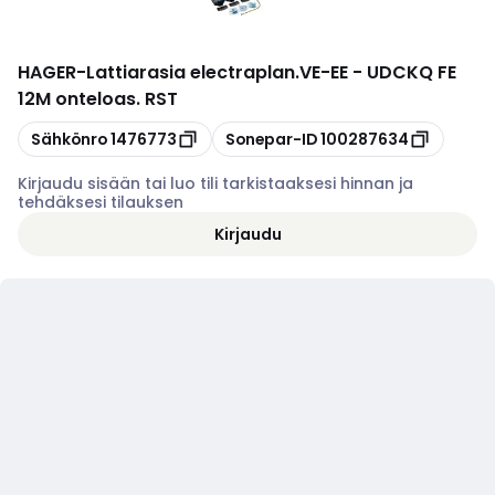
HAGER
-
Lattiarasia electraplan.VE-EE - UDCKQ FE
12M onteloas. RST
Kopioi
Kopioi
Sähkönro
1476773
Sonepar-ID
100287634
Kirjaudu sisään tai luo tili tarkistaaksesi hinnan ja
tehdäksesi tilauksen
Kirjaudu