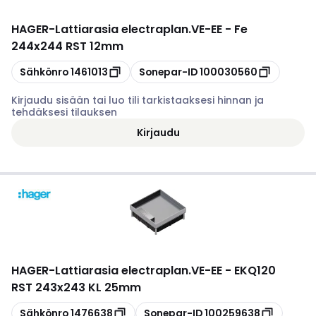
HAGER
-
Lattiarasia electraplan.VE-EE - Fe
244x244 RST 12mm
Kopioi
Kopioi
Sähkönro
1461013
Sonepar-ID
100030560
Kirjaudu sisään tai luo tili tarkistaaksesi hinnan ja
tehdäksesi tilauksen
Kirjaudu
HAGER
-
Lattiarasia electraplan.VE-EE - EKQ120
RST 243x243 KL 25mm
Kopioi
Kopioi
Sähkönro
1476638
Sonepar-ID
100259638