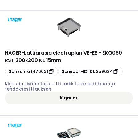
HAGER
-
Lattiarasia electraplan.VE-EE - EKQ060
RST 200x200 KL 15mm
Kopioi
Kopioi
Sähkönro
1476631
Sonepar-ID
100259624
Kirjaudu sisään tai luo tili tarkistaaksesi hinnan ja
tehdäksesi tilauksen
Kirjaudu