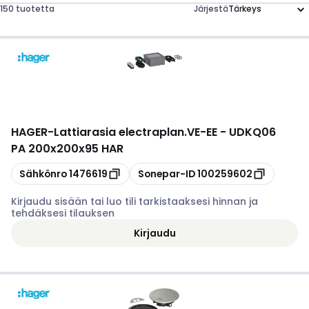
150 tuotetta
Järjestä
HAGER
-
Lattiarasia electraplan.VE-EE - UDKQ06
PA 200x200x95 HAR
Kopioi
Kopioi
Sähkönro
1476619
Sonepar-ID
100259602
Kirjaudu sisään tai luo tili tarkistaaksesi hinnan ja
tehdäksesi tilauksen
Kirjaudu