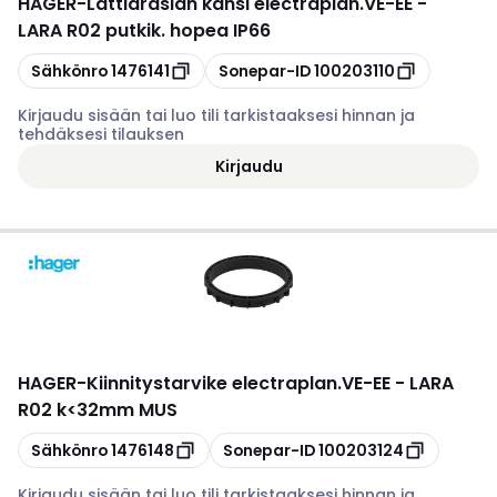
HAGER
-
Lattiarasian kansi electraplan.VE-EE -
LARA R02 putkik. hopea IP66
Kopioi
Kopioi
Sähkönro
1476141
Sonepar-ID
100203110
Kirjaudu sisään tai luo tili tarkistaaksesi hinnan ja
tehdäksesi tilauksen
Kirjaudu
HAGER
-
Kiinnitystarvike electraplan.VE-EE - LARA
R02 k<32mm MUS
Kopioi
Kopioi
Sähkönro
1476148
Sonepar-ID
100203124
Kirjaudu sisään tai luo tili tarkistaaksesi hinnan ja