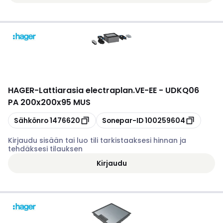
HAGER
-
Lattiarasia electraplan.VE-EE - UDKQ06
PA 200x200x95 MUS
Kopioi
Kopioi
Sähkönro
1476620
Sonepar-ID
100259604
Kirjaudu sisään tai luo tili tarkistaaksesi hinnan ja
tehdäksesi tilauksen
Kirjaudu