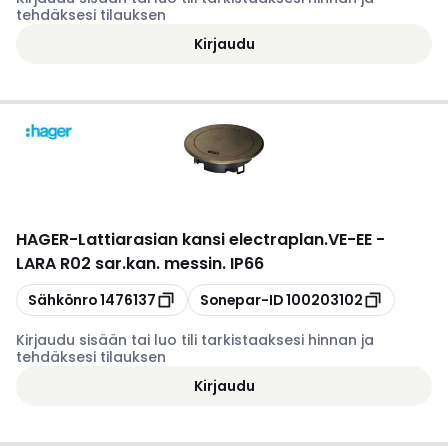
tehdäksesi tilauksen
Kirjaudu
HAGER
-
Lattiarasian kansi electraplan.VE-EE -
LARA R02 sar.kan. messin. IP66
Kopioi
Kopioi
Sähkönro
1476137
Sonepar-ID
100203102
Kirjaudu sisään tai luo tili tarkistaaksesi hinnan ja
tehdäksesi tilauksen
Kirjaudu