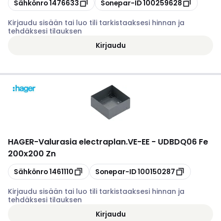
Kopioi
Kopioi
Sähkönro
1476633
Sonepar-ID
100259628
Kirjaudu sisään tai luo tili tarkistaaksesi hinnan ja
tehdäksesi tilauksen
Kirjaudu
HAGER
-
Valurasia electraplan.VE-EE - UDBDQ06 Fe
200x200 Zn
Kopioi
Kopioi
Sähkönro
1461110
Sonepar-ID
100150287
Kirjaudu sisään tai luo tili tarkistaaksesi hinnan ja
tehdäksesi tilauksen
Kirjaudu