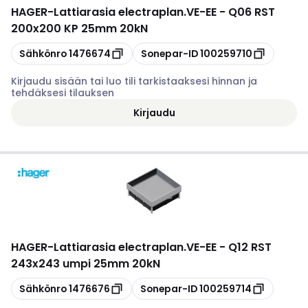
HAGER
-
Lattiarasia electraplan.VE-EE - Q06 RST
200x200 KP 25mm 20kN
Kopioi
Kopioi
Sähkönro
1476674
Sonepar-ID
100259710
Kirjaudu sisään tai luo tili tarkistaaksesi hinnan ja
tehdäksesi tilauksen
Kirjaudu
HAGER
-
Lattiarasia electraplan.VE-EE - Q12 RST
243x243 umpi 25mm 20kN
Kopioi
Kopioi
Sähkönro
1476676
Sonepar-ID
100259714