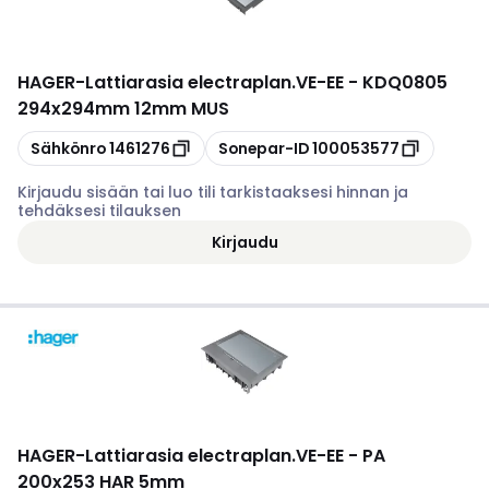
HAGER
-
Lattiarasia electraplan.VE-EE - KDQ0805
294x294mm 12mm MUS
Kopioi
Kopioi
Sähkönro
1461276
Sonepar-ID
100053577
Kirjaudu sisään tai luo tili tarkistaaksesi hinnan ja
tehdäksesi tilauksen
Kirjaudu
HAGER
-
Lattiarasia electraplan.VE-EE - PA
200x253 HAR 5mm