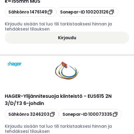
k=155mm MUS
Kopioi
Kopioi
Sähkönro
1476149
Sonepar-ID
100203126
Kirjaudu sisään tai luo tili tarkistaaksesi hinnan ja
tehdäksesi tilauksen
Kirjaudu
HAGER
-
Ylijännitesuoja kiinteistö - EUS615 2N
3/D/T3 6-johdin
Kopioi
Kopioi
Sähkönro
3246203
Sonepar-ID
100073335
Kirjaudu sisään tai luo tili tarkistaaksesi hinnan ja
tehdäksesi tilauksen