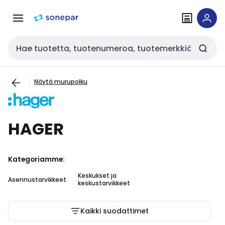
Siirry
Siirry
navigointiin
sisältöön
Haku
Näytä murupolku
HAGER
Kategoriamme:
Keskukset ja
Asennustarvikkeet
keskustarvikkeet
Kaikki suodattimet