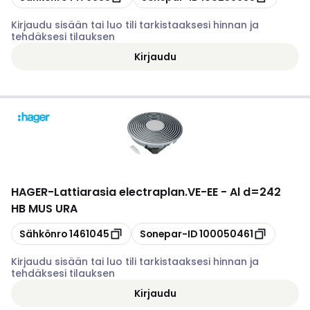
Kirjaudu sisään tai luo tili tarkistaaksesi hinnan ja
tehdäksesi tilauksen
Kirjaudu
HAGER
-
Lattiarasia electraplan.VE-EE - Al d=242
HB MUS URA
Kopioi
Kopioi
Sähkönro
1461045
Sonepar-ID
100050461
Kirjaudu sisään tai luo tili tarkistaaksesi hinnan ja
tehdäksesi tilauksen
Kirjaudu