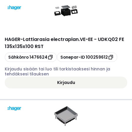
HAGER
-
Lattiarasia electraplan.VE-EE - UDKQ02 FE
135x135x100 RST
Kopioi
Kopioi
Sähkönro
1476624
Sonepar-ID
100259612
Kirjaudu sisään tai luo tili tarkistaaksesi hinnan ja
tehdäksesi tilauksen
Kirjaudu