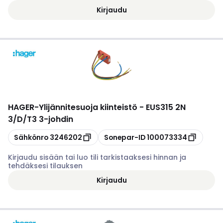
Kirjaudu
HAGER
-
Ylijännitesuoja kiinteistö - EUS315 2N
3/D/T3 3-johdin
Kopioi
Kopioi
Sähkönro
3246202
Sonepar-ID
100073334
Kirjaudu sisään tai luo tili tarkistaaksesi hinnan ja
tehdäksesi tilauksen
Kirjaudu