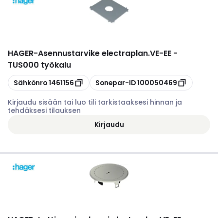
HAGER
-
Asennustarvike electraplan.VE-EE -
TUS000 työkalu
Kopioi
Kopioi
Sähkönro
1461156
Sonepar-ID
100050469
Kirjaudu sisään tai luo tili tarkistaaksesi hinnan ja
tehdäksesi tilauksen
Kirjaudu