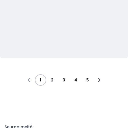
1
2
3
4
5
Seuraa meitä