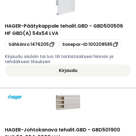
HAGER
-
Päätykappale tehalit.GBD - GBD500506
HF GBD(A) 54x54 LVA
Kopioi
Kopioi
Sähkönro
1476205
Sonepar-ID
100208585
Kirjaudu sisään tai luo tili tarkistaaksesi hinnan ja
tehdäksesi tilauksen
Kirjaudu
HAGER
-
Johtokanava tehalit.GBD - GBD501900