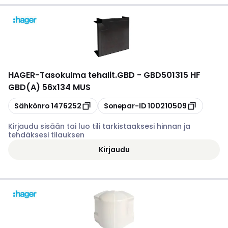
HAGER
-
Tasokulma tehalit.GBD - GBD501315 HF
GBD(A) 56x134 MUS
Kopioi
Kopioi
Sähkönro
1476252
Sonepar-ID
100210509
Kirjaudu sisään tai luo tili tarkistaaksesi hinnan ja
tehdäksesi tilauksen
Kirjaudu