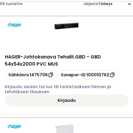
59 tuotetta
Järjestä
HAGER
-
Johtokanava Tehalit.GBD - GBD
54x54x2000 PVC MUS
Kopioi
Kopioi
Sähkönro
1475706
Sonepar-ID
100010762
Kirjaudu sisään tai luo tili tarkistaaksesi hinnan ja
tehdäksesi tilauksen
Kirjaudu