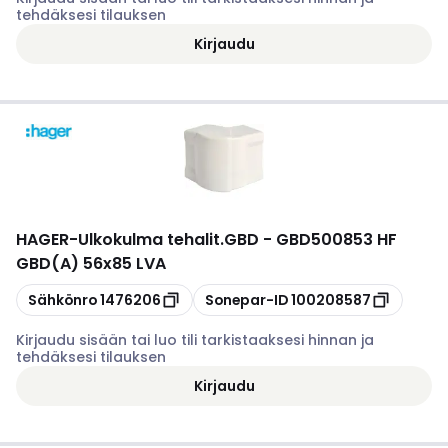
tehdäksesi tilauksen
Kirjaudu
HAGER
-
Ulkokulma tehalit.GBD - GBD500853 HF
GBD(A) 56x85 LVA
Kopioi
Kopioi
Sähkönro
1476206
Sonepar-ID
100208587
Kirjaudu sisään tai luo tili tarkistaaksesi hinnan ja
tehdäksesi tilauksen
Kirjaudu