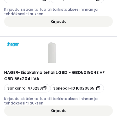
Kirjaudu sisään tai luo tili tarkistaaksesi hinnan ja
tehdäksesi tilauksen
Kirjaudu
HAGER
-
Sisäkulma tehalit.GBD - GBD501904E HF
GBD 56x204 LVA
Kopioi
Kopioi
Sähkönro
1476238
Sonepar-ID
100208651
Kirjaudu sisään tai luo tili tarkistaaksesi hinnan ja
tehdäksesi tilauksen
Kirjaudu