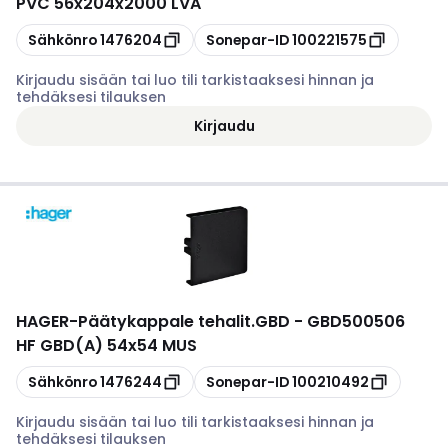
PVC 56x204x2000 LVA
Kopioi
Kopioi
Sähkönro
1476204
Sonepar-ID
100221575
Kirjaudu sisään tai luo tili tarkistaaksesi hinnan ja
tehdäksesi tilauksen
Kirjaudu
HAGER
-
Päätykappale tehalit.GBD - GBD500506
HF GBD(A) 54x54 MUS
Kopioi
Kopioi
Sähkönro
1476244
Sonepar-ID
100210492
Kirjaudu sisään tai luo tili tarkistaaksesi hinnan ja
tehdäksesi tilauksen