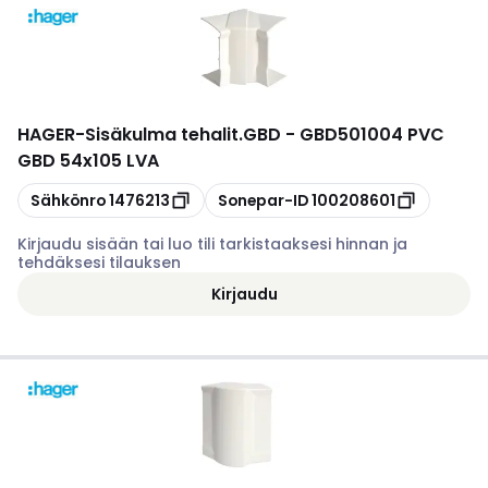
HAGER
-
Sisäkulma tehalit.GBD - GBD501004 PVC
GBD 54x105 LVA
Kopioi
Kopioi
Sähkönro
1476213
Sonepar-ID
100208601
Kirjaudu sisään tai luo tili tarkistaaksesi hinnan ja
tehdäksesi tilauksen
Kirjaudu