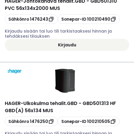
HAGER
-
Johtokanava tehalit.GBD - GBD501310
PVC 56x134x2000 MUS
Kopioi
Kopioi
Sähkönro
1476243
Sonepar-ID
100210490
Kirjaudu sisään tai luo tili tarkistaaksesi hinnan ja
tehdäksesi tilauksen
Kirjaudu
HAGER
-
Ulkokulma tehalit.GBD - GBD501313 HF
GBD(A) 56x134 MUS
Kopioi
Kopioi
Sähkönro
1476250
Sonepar-ID
100210505
Kirjaudu sisään tai luo tili tarkistaaksesi hinnan ja