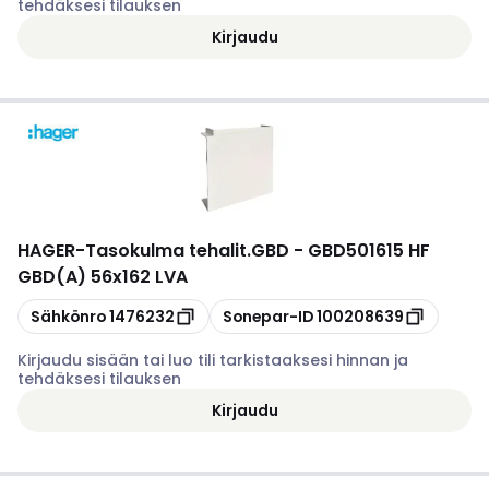
tehdäksesi tilauksen
Kirjaudu
HAGER
-
Tasokulma tehalit.GBD - GBD501615 HF
GBD(A) 56x162 LVA
Kopioi
Kopioi
Sähkönro
1476232
Sonepar-ID
100208639
Kirjaudu sisään tai luo tili tarkistaaksesi hinnan ja
tehdäksesi tilauksen
Kirjaudu