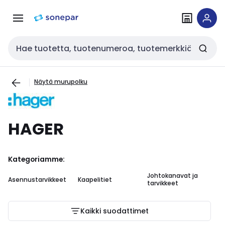
Siirry
Siirry
navigointiin
sisältöön
Haku
Näytä murupolku
HAGER
Kategoriamme:
Johtokanavat ja
Asennustarvikkeet
Kaapelitiet
tarvikkeet
Kaikki suodattimet