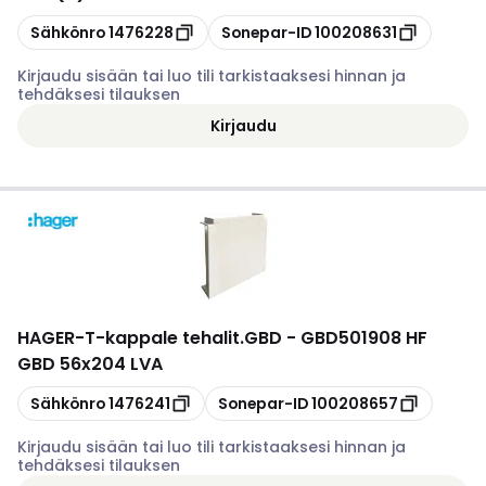
Kopioi
Kopioi
Sähkönro
1476228
Sonepar-ID
100208631
Kirjaudu sisään tai luo tili tarkistaaksesi hinnan ja
tehdäksesi tilauksen
Kirjaudu
HAGER
-
T-kappale tehalit.GBD - GBD501908 HF
GBD 56x204 LVA
Kopioi
Kopioi
Sähkönro
1476241
Sonepar-ID
100208657
Kirjaudu sisään tai luo tili tarkistaaksesi hinnan ja
tehdäksesi tilauksen