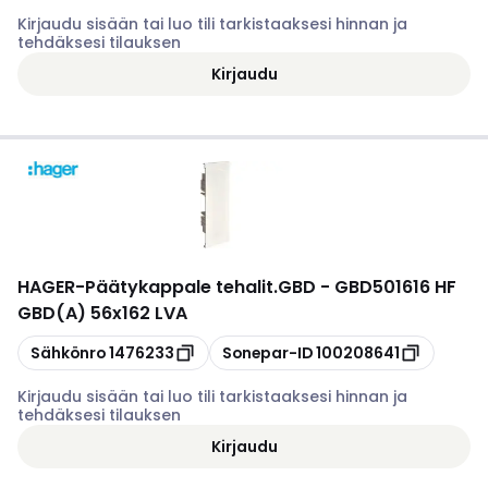
Kirjaudu sisään tai luo tili tarkistaaksesi hinnan ja
tehdäksesi tilauksen
Kirjaudu
HAGER
-
Päätykappale tehalit.GBD - GBD501616 HF
GBD(A) 56x162 LVA
Kopioi
Kopioi
Sähkönro
1476233
Sonepar-ID
100208641
Kirjaudu sisään tai luo tili tarkistaaksesi hinnan ja
tehdäksesi tilauksen
Kirjaudu