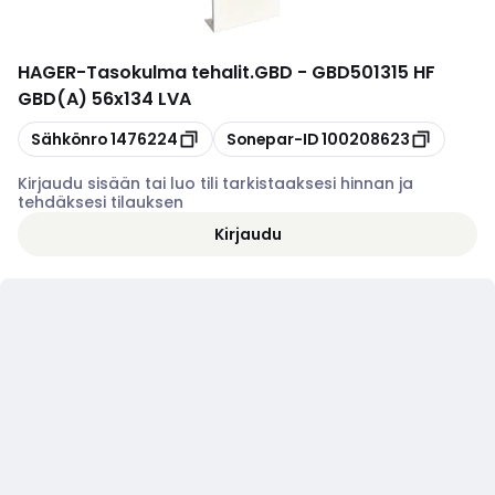
HAGER
-
Tasokulma tehalit.GBD - GBD501315 HF
GBD(A) 56x134 LVA
Kopioi
Kopioi
Sähkönro
1476224
Sonepar-ID
100208623
Kirjaudu sisään tai luo tili tarkistaaksesi hinnan ja
tehdäksesi tilauksen
Kirjaudu