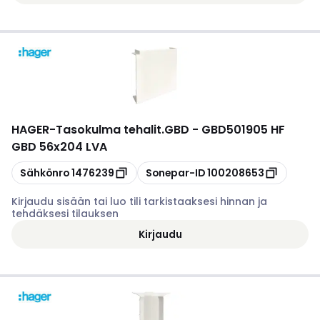
HAGER
-
Tasokulma tehalit.GBD - GBD501905 HF
GBD 56x204 LVA
Kopioi
Kopioi
Sähkönro
1476239
Sonepar-ID
100208653
Kirjaudu sisään tai luo tili tarkistaaksesi hinnan ja
tehdäksesi tilauksen
Kirjaudu