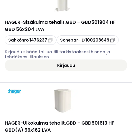
HAGER
-
Sisäkulma tehalit.GBD - GBD501904 HF
GBD 56x204 LVA
Kopioi
Kopioi
Sähkönro
1476237
Sonepar-ID
100208649
Kirjaudu sisään tai luo tili tarkistaaksesi hinnan ja
tehdäksesi tilauksen
Kirjaudu
HAGER
-
Ulkokulma tehalit.GBD - GBD501613 HF
GBD(A) 56x162 LVA