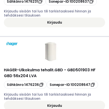
Kopioi
Kopioi
Sähkönro
1476231
Sonepar-ID
100208637
Kirjaudu sisään tai luo tili tarkistaaksesi hinnan ja
tehdäksesi tilauksen
Kirjaudu
HAGER
-
Ulkokulma tehalit.GBD - GBD501903 HF
GBD 56x204 LVA
Kopioi
Kopioi
Sähkönro
1476236
Sonepar-ID
100208647
Kirjaudu sisään tai luo tili tarkistaaksesi hinnan ja
tehdäksesi tilauksen
Kirjaudu