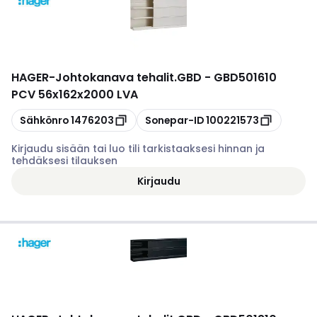
HAGER
-
Johtokanava tehalit.GBD - GBD501610
PCV 56x162x2000 LVA
Kopioi
Kopioi
Sähkönro
1476203
Sonepar-ID
100221573
Kirjaudu sisään tai luo tili tarkistaaksesi hinnan ja
tehdäksesi tilauksen
Kirjaudu