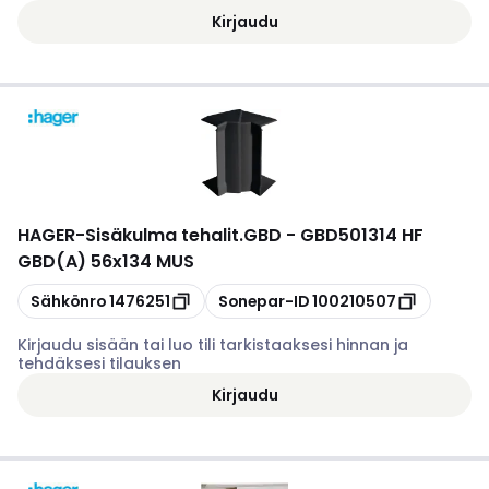
Kirjaudu
HAGER
-
Sisäkulma tehalit.GBD - GBD501314 HF
GBD(A) 56x134 MUS
Kopioi
Kopioi
Sähkönro
1476251
Sonepar-ID
100210507
Kirjaudu sisään tai luo tili tarkistaaksesi hinnan ja
tehdäksesi tilauksen
Kirjaudu