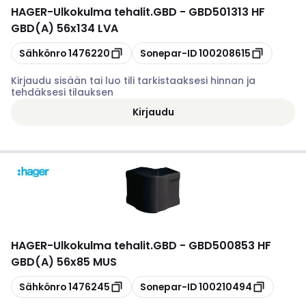
HAGER
-
Ulkokulma tehalit.GBD - GBD501313 HF
GBD(A) 56x134 LVA
Kopioi
Kopioi
Sähkönro
1476220
Sonepar-ID
100208615
Kirjaudu sisään tai luo tili tarkistaaksesi hinnan ja
tehdäksesi tilauksen
Kirjaudu
HAGER
-
Ulkokulma tehalit.GBD - GBD500853 HF
GBD(A) 56x85 MUS
Kopioi
Kopioi
Sähkönro
1476245
Sonepar-ID
100210494