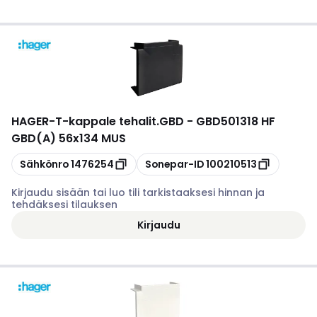
HAGER
-
T-kappale tehalit.GBD - GBD501318 HF
GBD(A) 56x134 MUS
Kopioi
Kopioi
Sähkönro
1476254
Sonepar-ID
100210513
Kirjaudu sisään tai luo tili tarkistaaksesi hinnan ja
tehdäksesi tilauksen
Kirjaudu