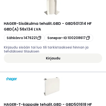
HAGER
-
Sisäkulma tehalit.GBD - GBD501314 HF
GBD(A) 56x134 LVA
Kopioi
Kopioi
Sähkönro
1476221
Sonepar-ID
100208617
Kirjaudu sisään tai luo tili tarkistaaksesi hinnan ja
tehdäksesi tilauksen
Kirjaudu
HAGER
-
T-kappale tehalit.GBD - GBD501618 HF