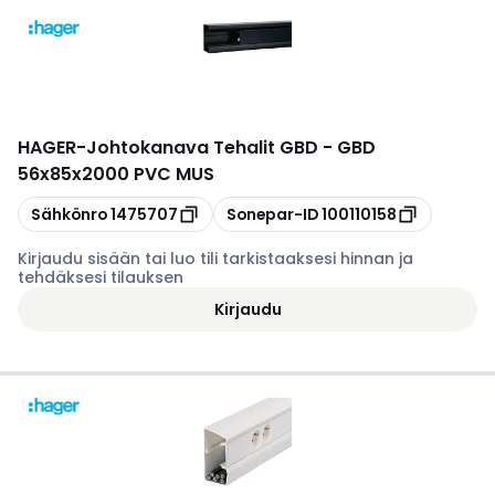
HAGER
-
Johtokanava Tehalit GBD - GBD
56x85x2000 PVC MUS
Kopioi
Kopioi
Sähkönro
1475707
Sonepar-ID
100110158
Kirjaudu sisään tai luo tili tarkistaaksesi hinnan ja
tehdäksesi tilauksen
Kirjaudu