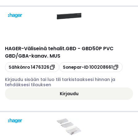
HAGER
-
Väliseinä tehalit.GBD - GBD50P PVC
GBD/GBA-kanav. MUS
Kopioi
Kopioi
Sähkönro
1476326
Sonepar-ID
100208661
Kirjaudu sisään tai luo tili tarkistaaksesi hinnan ja
tehdäksesi tilauksen
Kirjaudu