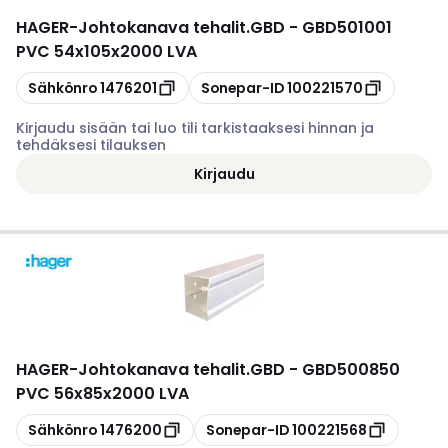
HAGER
-
Johtokanava tehalit.GBD - GBD501001
PVC 54x105x2000 LVA
Kopioi
Kopioi
Sähkönro
1476201
Sonepar-ID
100221570
Kirjaudu sisään tai luo tili tarkistaaksesi hinnan ja
tehdäksesi tilauksen
Kirjaudu
HAGER
-
Johtokanava tehalit.GBD - GBD500850
PVC 56x85x2000 LVA
Kopioi
Kopioi
Sähkönro
1476200
Sonepar-ID
100221568