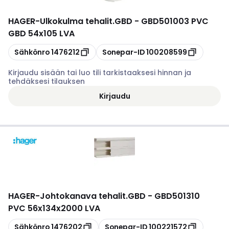
HAGER
-
Ulkokulma tehalit.GBD - GBD501003 PVC
GBD 54x105 LVA
Kopioi
Kopioi
Sähkönro
1476212
Sonepar-ID
100208599
Kirjaudu sisään tai luo tili tarkistaaksesi hinnan ja
tehdäksesi tilauksen
Kirjaudu
HAGER
-
Johtokanava tehalit.GBD - GBD501310
PVC 56x134x2000 LVA
Kopioi
Kopioi
Sähkönro
1476202
Sonepar-ID
100221572