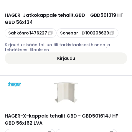
HAGER
-
Jatkokappale tehalit.GBD - GBD501319 HF
GBD 56x134
Kopioi
Kopioi
Sähkönro
1476227
Sonepar-ID
100208629
Kirjaudu sisään tai luo tili tarkistaaksesi hinnan ja
tehdäksesi tilauksen
Kirjaudu
HAGER
-
X-kappale tehalit.GBD - GBD501614J HF
GBD 56x162 LVA