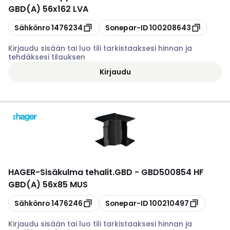
GBD(A) 56x162 LVA
Kopioi
Kopioi
Sähkönro
1476234
Sonepar-ID
100208643
Kirjaudu sisään tai luo tili tarkistaaksesi hinnan ja
tehdäksesi tilauksen
Kirjaudu
HAGER
-
Sisäkulma tehalit.GBD - GBD500854 HF
GBD(A) 56x85 MUS
Kopioi
Kopioi
Sähkönro
1476246
Sonepar-ID
100210497
Kirjaudu sisään tai luo tili tarkistaaksesi hinnan ja