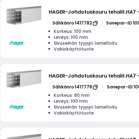
HAGER
-
Johdotuskouru tehalit.HA7
Kopioi
Kopioi
Sähkönro
1417782
Sonepar-ID
10
Korkeus:
100 mm
Leveys:
100 mm
Sivuseinän tyyppi:
lamelloitu
Vakiokäyttötuote
HAGER
-
Johdotuskouru tehalit.HA7
Kopioi
Kopioi
Sähkönro
1417778
Sonepar-ID
10
Korkeus:
80 mm
Leveys:
100 mm
Sivuseinän tyyppi:
lamelloitu
Vakiokäyttötuote