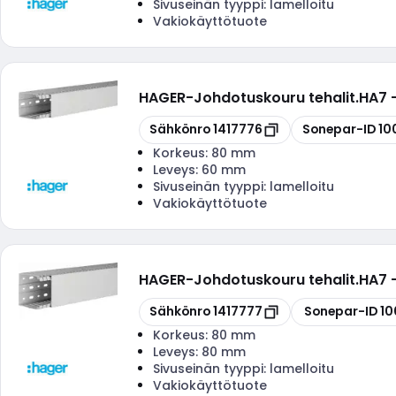
Sivuseinän tyyppi:
lamelloitu
Vakiokäyttötuote
HAGER
-
Johdotuskouru tehalit.HA7
Kopioi
Kopioi
Sähkönro
1417776
Sonepar-ID
10
Korkeus:
80 mm
Leveys:
60 mm
Sivuseinän tyyppi:
lamelloitu
Vakiokäyttötuote
HAGER
-
Johdotuskouru tehalit.HA7
Kopioi
Kopioi
Sähkönro
1417777
Sonepar-ID
10
Korkeus:
80 mm
Leveys:
80 mm
Sivuseinän tyyppi:
lamelloitu
Vakiokäyttötuote