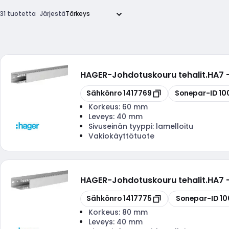
31 tuotetta
Järjestä
HAGER
-
Johdotuskouru tehalit.HA7
Kopioi
Kopioi
Sähkönro
1417769
Sonepar-ID
10
Korkeus:
60 mm
Leveys:
40 mm
Sivuseinän tyyppi:
lamelloitu
Vakiokäyttötuote
HAGER
-
Johdotuskouru tehalit.HA7
Kopioi
Kopioi
Sähkönro
1417775
Sonepar-ID
10
Korkeus:
80 mm
Leveys:
40 mm