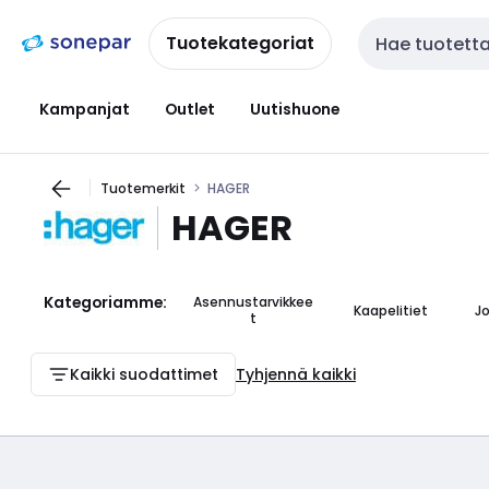
Siirry
Siirry
navigointiin
sisältöön
Tuotekategoriat
Haku
Kampanjat
Outlet
Uutishuone
Tuotemerkit
HAGER
HAGER
Kategoriamme:
Asennustarvikkee
Kaapelitiet
J
t
Kaikki suodattimet
Tyhjennä kaikki