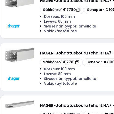
HAGER
-
Johdotuskouru tehalit.HA7
Kopioi
Kopioi
Sähkönro
1417780
Sonepar-ID
10
Korkeus:
100 mm
Leveys:
60 mm
Sivuseinän tyyppi:
lamelloitu
Vakiokäyttötuote
HAGER
-
Johdotuskouru tehalit.HA7
Kopioi
Kopioi
Sähkönro
1417781
Sonepar-ID
10
Korkeus:
100 mm
Leveys:
80 mm
Sivuseinän tyyppi:
lamelloitu
Vakiokäyttötuote
HAGER
-
Johdotuskouru tehalit.HA7
Kopioi
Kopioi