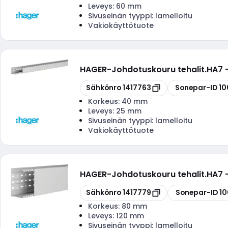
Leveys:
60 mm
Sivuseinän tyyppi:
lamelloitu
Vakiokäyttötuote
HAGER
-
Johdotuskouru tehalit.HA7
Kopioi
Kopioi
Sähkönro
1417763
Sonepar-ID
10
Korkeus:
40 mm
Leveys:
25 mm
Sivuseinän tyyppi:
lamelloitu
Vakiokäyttötuote
HAGER
-
Johdotuskouru tehalit.HA7
Kopioi
Kopioi
Sähkönro
1417779
Sonepar-ID
10
Korkeus:
80 mm
Leveys:
120 mm
Sivuseinän tyyppi:
lamelloitu