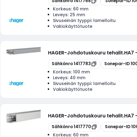
Sähkönro
1417768
Sonepar-ID
10
Korkeus:
60 mm
Leveys:
25 mm
Sivuseinän tyyppi:
lamelloitu
Vakiokäyttötuote
HAGER
-
Johdotuskouru tehalit.HA7
Kopioi
Kopioi
Sähkönro
1417783
Sonepar-ID
10
Korkeus:
100 mm
Leveys:
40 mm
Sivuseinän tyyppi:
lamelloitu
Vakiokäyttötuote
HAGER
-
Johdotuskouru tehalit.HA7
Kopioi
Kopioi
Sähkönro
1417770
Sonepar-ID
10
Korkeus:
60 mm