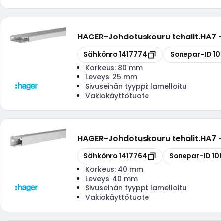
HAGER
-
Johdotuskouru tehalit.HA7
Kopioi
Kopioi
Sähkönro
1417774
Sonepar-ID
10
Korkeus:
80 mm
Leveys:
25 mm
Sivuseinän tyyppi:
lamelloitu
Vakiokäyttötuote
HAGER
-
Johdotuskouru tehalit.HA7
Kopioi
Kopioi
Sähkönro
1417764
Sonepar-ID
10
Korkeus:
40 mm
Leveys:
40 mm
Sivuseinän tyyppi:
lamelloitu
Vakiokäyttötuote