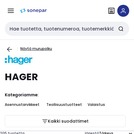
Siirry
Siirry
navigointiin
sisältöön
Haku
Näytä murupolku
HAGER
Kategoriamme:
Asennustarvikkeet
Teollisuustuotteet
Valaistus
Kaikki suodattimet
205 tuotetta
Järjestä