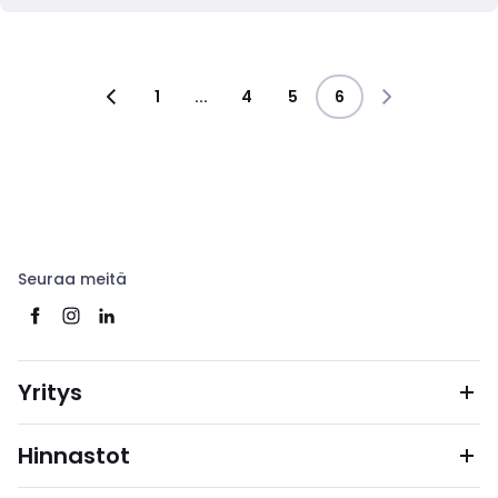
1
...
4
5
6
Seuraa meitä
Yritys
Hinnastot