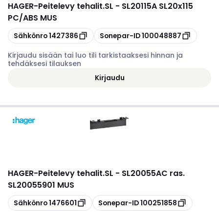
HAGER
-
Peitelevy tehalit.SL - SL20115A SL20x115
PC/ABS MUS
Kopioi
Kopioi
Sähkönro
1427386
Sonepar-ID
100048887
Kirjaudu sisään tai luo tili tarkistaaksesi hinnan ja
tehdäksesi tilauksen
Kirjaudu
HAGER
-
Peitelevy tehalit.SL - SL20055AC ras.
SL20055901 MUS
Kopioi
Kopioi
Sähkönro
1476601
Sonepar-ID
100251858