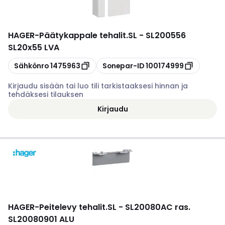
HAGER
-
Päätykappale tehalit.SL - SL200556
SL20x55 LVA
Kopioi
Kopioi
Sähkönro
1475963
Sonepar-ID
100174999
Kirjaudu sisään tai luo tili tarkistaaksesi hinnan ja
tehdäksesi tilauksen
Kirjaudu
HAGER
-
Peitelevy tehalit.SL - SL20080AC ras.
SL20080901 ALU