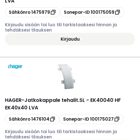
LVA
Kopioi
Kopioi
Sähkönro
1475979
Sonepar-ID
100175059
Kirjaudu sisään tai luo tili tarkistaaksesi hinnan ja
tehdäksesi tilauksen
Kirjaudu
HAGER
-
Jatkokappale tehalit.SL - EK40040 HF
EK40x40 LVA
Kopioi
Kopioi
Sähkönro
1476104
Sonepar-ID
100175027
Kirjaudu sisään tai luo tili tarkistaaksesi hinnan ja
tehdäksesi tilauksen