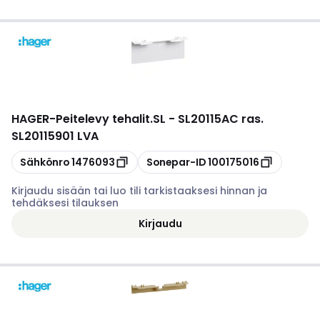
HAGER
-
Peitelevy tehalit.SL - SL20115AC ras.
SL20115901 LVA
Kopioi
Kopioi
Sähkönro
1476093
Sonepar-ID
100175016
Kirjaudu sisään tai luo tili tarkistaaksesi hinnan ja
tehdäksesi tilauksen
Kirjaudu