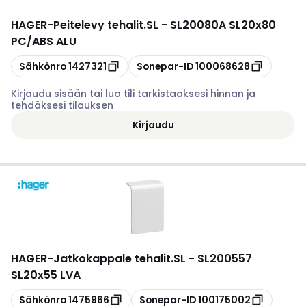
HAGER
-
Peitelevy tehalit.SL - SL20080A SL20x80
PC/ABS ALU
Kopioi
Kopioi
Sähkönro
1427321
Sonepar-ID
100068628
Kirjaudu sisään tai luo tili tarkistaaksesi hinnan ja
tehdäksesi tilauksen
Kirjaudu
HAGER
-
Jatkokappale tehalit.SL - SL200557
SL20x55 LVA
Kopioi
Kopioi
Sähkönro
1475966
Sonepar-ID
100175002