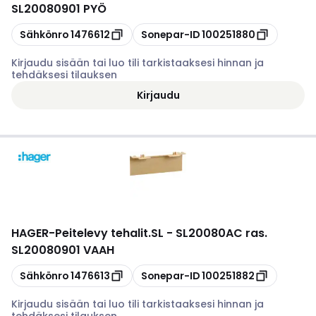
SL20080901 PYÖ
Kopioi
Kopioi
Sähkönro
1476612
Sonepar-ID
100251880
Kirjaudu sisään tai luo tili tarkistaaksesi hinnan ja
tehdäksesi tilauksen
Kirjaudu
HAGER
-
Peitelevy tehalit.SL - SL20080AC ras.
SL20080901 VAAH
Kopioi
Kopioi
Sähkönro
1476613
Sonepar-ID
100251882
Kirjaudu sisään tai luo tili tarkistaaksesi hinnan ja