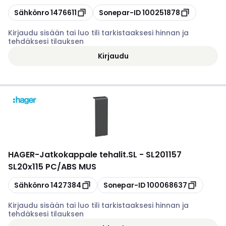
Kopioi
Kopioi
Sähkönro
1476611
Sonepar-ID
100251878
Kirjaudu sisään tai luo tili tarkistaaksesi hinnan ja
tehdäksesi tilauksen
Kirjaudu
HAGER
-
Jatkokappale tehalit.SL - SL201157
SL20x115 PC/ABS MUS
Kopioi
Kopioi
Sähkönro
1427384
Sonepar-ID
100068637
Kirjaudu sisään tai luo tili tarkistaaksesi hinnan ja
tehdäksesi tilauksen