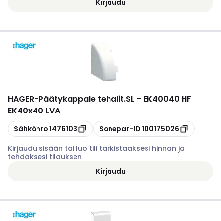
Kirjaudu
HAGER
-
Päätykappale tehalit.SL - EK40040 HF
EK40x40 LVA
Kopioi
Kopioi
Sähkönro
1476103
Sonepar-ID
100175026
Kirjaudu sisään tai luo tili tarkistaaksesi hinnan ja
tehdäksesi tilauksen
Kirjaudu