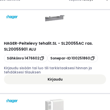
HAGER
-
Peitelevy tehalit.SL - SL20055AC ras.
SL20055901 ALU
Kopioi
Kopioi
Sähkönro
1476602
Sonepar-ID
100251860
Kirjaudu sisään tai luo tili tarkistaaksesi hinnan ja
tehdäksesi tilauksen
Kirjaudu