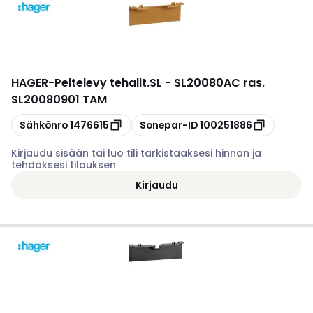
HAGER
-
Peitelevy tehalit.SL - SL20080AC ras.
SL20080901 TAM
Kopioi
Kopioi
Sähkönro
1476615
Sonepar-ID
100251886
Kirjaudu sisään tai luo tili tarkistaaksesi hinnan ja
tehdäksesi tilauksen
Kirjaudu