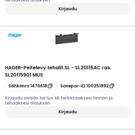
tehdäksesi tilauksen
Kirjaudu
HAGER
-
Peitelevy tehalit.SL - SL20115AC ras.
SL20115901 MUS
Kopioi
Kopioi
Sähkönro
1476618
Sonepar-ID
100251892
Kirjaudu sisään tai luo tili tarkistaaksesi hinnan ja
tehdäksesi tilauksen
Kirjaudu