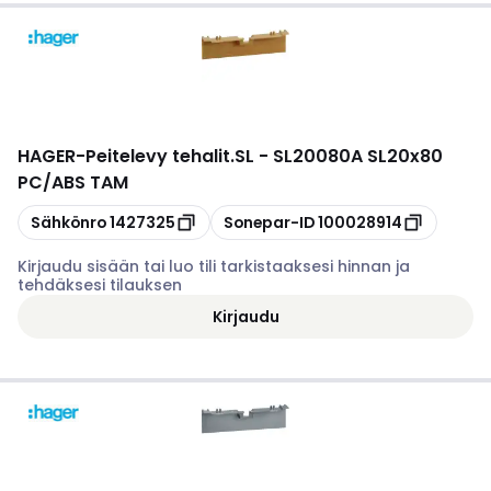
HAGER
-
Peitelevy tehalit.SL - SL20080A SL20x80
PC/ABS TAM
Kopioi
Kopioi
Sähkönro
1427325
Sonepar-ID
100028914
Kirjaudu sisään tai luo tili tarkistaaksesi hinnan ja
tehdäksesi tilauksen
Kirjaudu