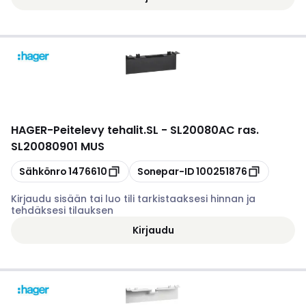
HAGER
-
Peitelevy tehalit.SL - SL20080AC ras.
SL20080901 MUS
Kopioi
Kopioi
Sähkönro
1476610
Sonepar-ID
100251876
Kirjaudu sisään tai luo tili tarkistaaksesi hinnan ja
tehdäksesi tilauksen
Kirjaudu