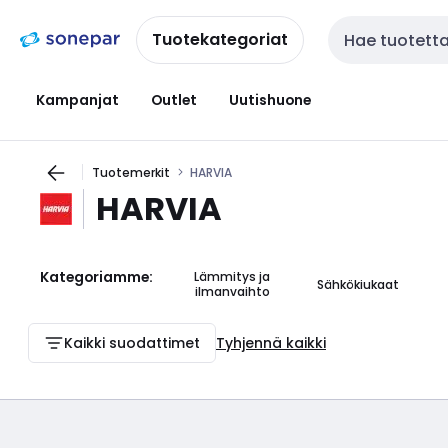
Siirry
Siirry
navigointiin
sisältöön
Tuotekategoriat
Haku
Kampanjat
Outlet
Uutishuone
Tuotemerkit
HARVIA
HARVIA
Kategoriamme:
Lämmitys ja
Sähkökiukaat
ilmanvaihto
Kaikki suodattimet
Tyhjennä kaikki