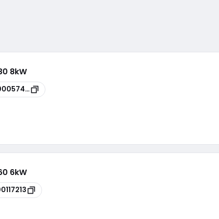
W80 8kW
00057410
W60 6kW
00117213