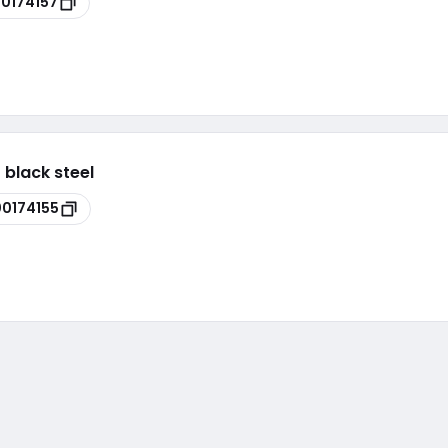
00174157
 black steel
00174155