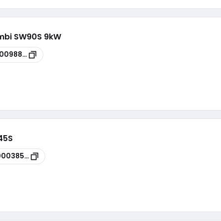
ombi SW90S 9kW
00098822
W45S
00038575