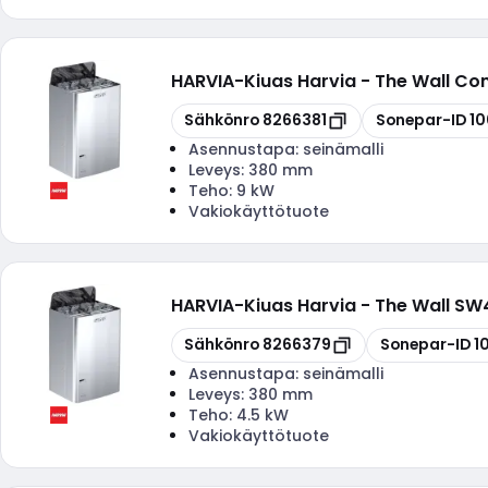
HARVIA
-
Kiuas Harvia - The Wall C
Kopioi
Kopioi
Sähkönro
8266381
Sonepar-ID
1
Asennustapa:
seinämalli
Leveys:
380 mm
Teho:
9 kW
Vakiokäyttötuote
HARVIA
-
Kiuas Harvia - The Wall S
Kopioi
Kopioi
Sähkönro
8266379
Sonepar-ID
1
Asennustapa:
seinämalli
Leveys:
380 mm
Teho:
4.5 kW
Vakiokäyttötuote