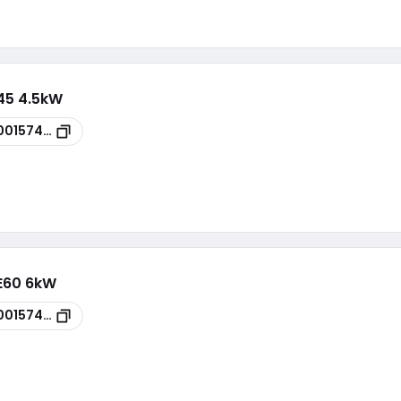
W45 4.5kW
00157406
WE60 6kW
00157408