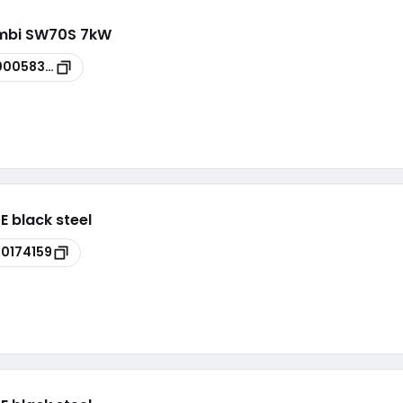
ombi SW70S 7kW
00058378
E black steel
00174159