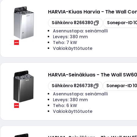
HARVIA
-
Kiuas Harvia - The Wall C
Kopioi
Kopioi
Sähkönro
8266380
Sonepar-ID
1
Asennustapa:
seinämalli
Leveys:
380 mm
Teho:
7 kW
Vakiokäyttötuote
HARVIA
-
Seinäkiuas - The Wall SW60
Kopioi
Kopioi
Sähkönro
8266738
Sonepar-ID
1
Asennustapa:
seinämalli
Leveys:
380 mm
Teho:
6 kW
Vakiokäyttötuote