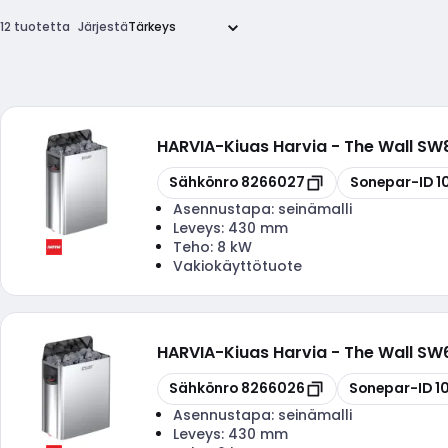
12 tuotetta
Järjestä
HARVIA
-
Kiuas Harvia - The Wall S
Kopioi
Kopioi
Sähkönro
8266027
Sonepar-ID
1
Asennustapa:
seinämalli
Leveys:
430 mm
Teho:
8 kW
Vakiokäyttötuote
HARVIA
-
Kiuas Harvia - The Wall S
Kopioi
Kopioi
Sähkönro
8266026
Sonepar-ID
1
Asennustapa:
seinämalli
Leveys:
430 mm