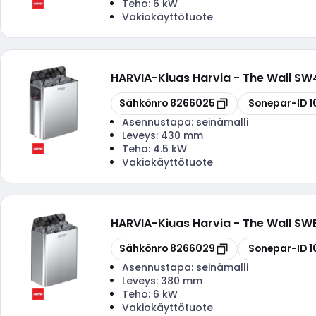
Teho:
6 kW
Vakiokäyttötuote
HARVIA
-
Kiuas Harvia - The Wall S
Kopioi
Kopioi
Sähkönro
8266025
Sonepar-ID
1
Asennustapa:
seinämalli
Leveys:
430 mm
Teho:
4.5 kW
Vakiokäyttötuote
HARVIA
-
Kiuas Harvia - The Wall S
Kopioi
Kopioi
Sähkönro
8266029
Sonepar-ID
1
Asennustapa:
seinämalli
Leveys:
380 mm
Teho:
6 kW
Vakiokäyttötuote