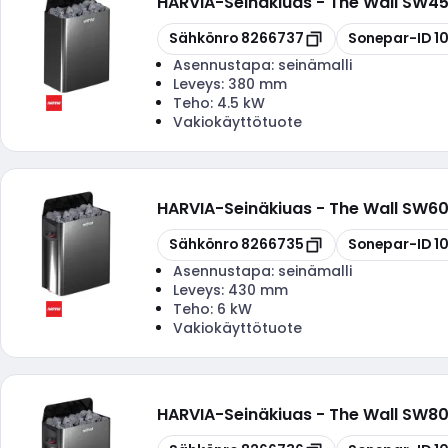
HARVIA
-
Seinäkiuas - The Wall SW45
Kopioi
Kopioi
Sähkönro
8266737
Sonepar-ID
1
Asennustapa:
seinämalli
Leveys:
380 mm
Teho:
4.5 kW
Vakiokäyttötuote
HARVIA
-
Seinäkiuas - The Wall SW60
Kopioi
Kopioi
Sähkönro
8266735
Sonepar-ID
1
Asennustapa:
seinämalli
Leveys:
430 mm
Teho:
6 kW
Vakiokäyttötuote
HARVIA
-
Seinäkiuas - The Wall SW80
Kopioi
Kopioi