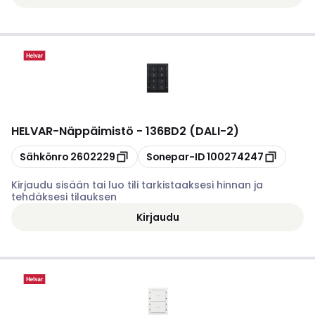
HELVAR
-
Näppäimistö - 136BD2 (DALI-2)
Kopioi
Kopioi
Sähkönro
2602229
Sonepar-ID
100274247
Kirjaudu sisään tai luo tili tarkistaaksesi hinnan ja
tehdäksesi tilauksen
Kirjaudu