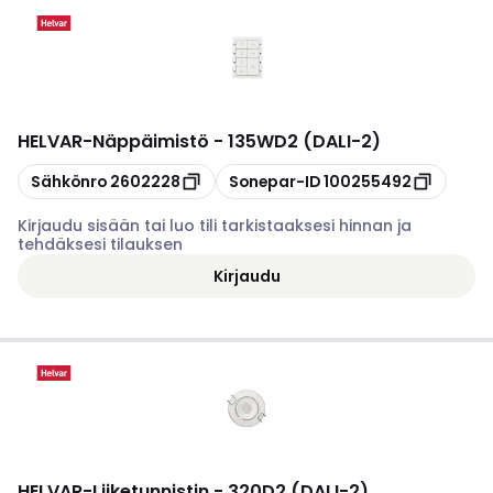
HELVAR
-
Näppäimistö - 135WD2 (DALI-2)
Kopioi
Kopioi
Sähkönro
2602228
Sonepar-ID
100255492
Kirjaudu sisään tai luo tili tarkistaaksesi hinnan ja
tehdäksesi tilauksen
Kirjaudu
HELVAR
-
Liiketunnistin - 320D2 (DALI-2)