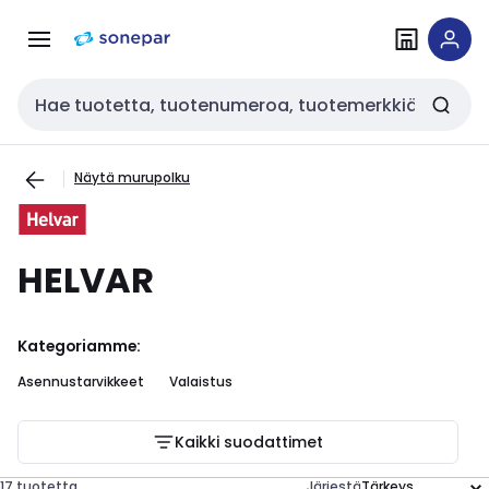
Siirry
Siirry
navigointiin
sisältöön
Haku
Näytä murupolku
HELVAR
Kategoriamme:
Asennustarvikkeet
Valaistus
Kaikki suodattimet
17 tuotetta
Järjestä