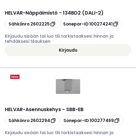
HELVAR
-
Näppäimistö - 134BD2 (DALI-2)
Kopioi
Kopioi
Sähkönro
2602225
Sonepar-ID
100274241
Kirjaudu sisään tai luo tili tarkistaaksesi hinnan ja
tehdäksesi tilauksen
Kirjaudu
HELVAR
-
Asennuskehys - SBB-EB
Kopioi
Kopioi
Sähkönro
2602294
Sonepar-ID
100277469
Kirjaudu sisään tai luo tili tarkistaaksesi hinnan ja