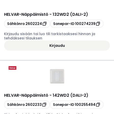
HELVAR
-
Näppäimistö - 132WD2 (DALI-2)
Kopioi
Kopioi
Sähkönro
2602224
Sonepar-ID
100274239
Kirjaudu sisään tai luo tili tarkistaaksesi hinnan ja
tehdäksesi tilauksen
Kirjaudu
HELVAR
-
Näppäimistö - 142WD2 (DALI-2)
Kopioi
Kopioi
Sähkönro
2602233
Sonepar-ID
100255494