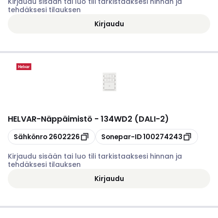
Kirjaudu sisään tai luo tili tarkistaaksesi hinnan ja
tehdäksesi tilauksen
Kirjaudu
HELVAR
-
Näppäimistö - 134WD2 (DALI-2)
Kopioi
Kopioi
Sähkönro
2602226
Sonepar-ID
100274243
Kirjaudu sisään tai luo tili tarkistaaksesi hinnan ja
tehdäksesi tilauksen
Kirjaudu