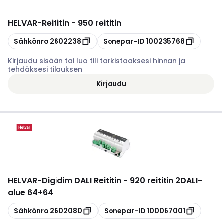
HELVAR
-
Reititin - 950 reititin
Kopioi
Kopioi
Sähkönro
2602238
Sonepar-ID
100235768
Kirjaudu sisään tai luo tili tarkistaaksesi hinnan ja
tehdäksesi tilauksen
Kirjaudu
HELVAR
-
Digidim DALI Reititin - 920 reititin 2DALI-
alue 64+64
Kopioi
Kopioi
Sähkönro
2602080
Sonepar-ID
100067001