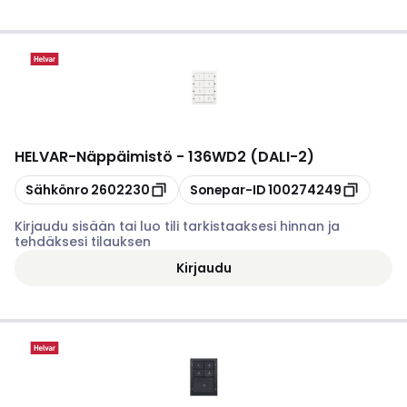
HELVAR
-
Näppäimistö - 136WD2 (DALI-2)
Kopioi
Kopioi
Sähkönro
2602230
Sonepar-ID
100274249
Kirjaudu sisään tai luo tili tarkistaaksesi hinnan ja
tehdäksesi tilauksen
Kirjaudu