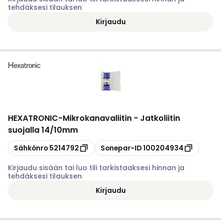
tehdäksesi tilauksen
Kirjaudu
HEXATRONIC
-
Mikrokanavaliitin - Jatkoliitin
suojalla 14/10mm
Kopioi
Kopioi
Sähkönro
5214792
Sonepar-ID
100204934
Kirjaudu sisään tai luo tili tarkistaaksesi hinnan ja
tehdäksesi tilauksen
Kirjaudu