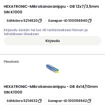
HEXATRONIC
-
Mikrokanavanippu - DB 12x7/3,5mm
SIN K1000
Kopioi
Kopioi
Sähkönro
5214620
Sonepar-ID
100056940
Kirjaudu sisään tai luo tili tarkistaaksesi hinnan ja
tehdäksesi tilauksen
Kirjaudu
HEXATRONIC
-
Mikrokanavanippu - DB 4x14/10mm
SIN K1000
Kopioi
Kopioi
Sähkönro
5214632
Sonepar-ID
100056942