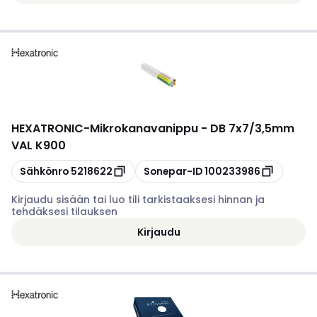
HEXATRONIC
-
Mikrokanavanippu - DB 7x7/3,5mm
VAL K900
Kopioi
Kopioi
Sähkönro
5218622
Sonepar-ID
100233986
Kirjaudu sisään tai luo tili tarkistaaksesi hinnan ja
tehdäksesi tilauksen
Kirjaudu