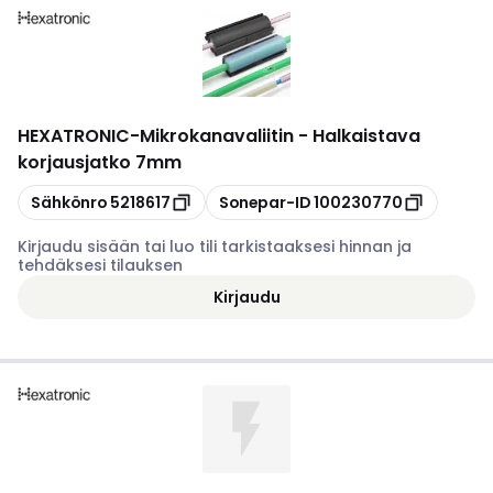
HEXATRONIC
-
Mikrokanavaliitin - Halkaistava
korjausjatko 7mm
Kopioi
Kopioi
Sähkönro
5218617
Sonepar-ID
100230770
Kirjaudu sisään tai luo tili tarkistaaksesi hinnan ja
tehdäksesi tilauksen
Kirjaudu