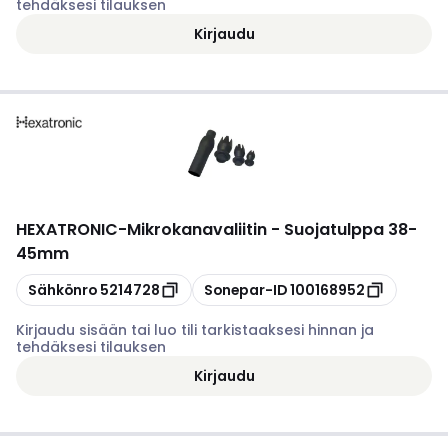
tehdäksesi tilauksen
Kirjaudu
HEXATRONIC
-
Mikrokanavaliitin - Suojatulppa 38-
45mm
Kopioi
Kopioi
Sähkönro
5214728
Sonepar-ID
100168952
Kirjaudu sisään tai luo tili tarkistaaksesi hinnan ja
tehdäksesi tilauksen
Kirjaudu