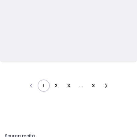
1
2
3
...
8
Seuraa meitä