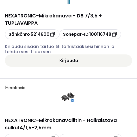
HEXATRONIC
-
Mikrokanava - DB 7/3,5 +
TUPLAVAIPPA
Kopioi
Kopioi
Sähkönro
5214600
Sonepar-ID
100116749
Kirjaudu sisään tai luo tili tarkistaaksesi hinnan ja
tehdäksesi tilauksen
Kirjaudu
HEXATRONIC
-
Mikrokanavaliitin - Halkaistava
sulku14/1,5-2,5mm