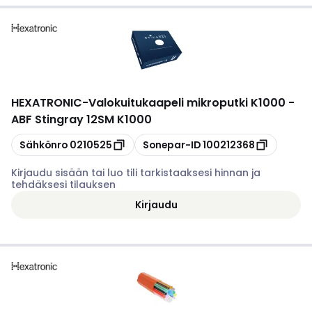
HEXATRONIC
-
Valokuitukaapeli mikroputki K1000 -
ABF Stingray 12SM K1000
Kopioi
Kopioi
Sähkönro
0210525
Sonepar-ID
100212368
Kirjaudu sisään tai luo tili tarkistaaksesi hinnan ja
tehdäksesi tilauksen
Kirjaudu