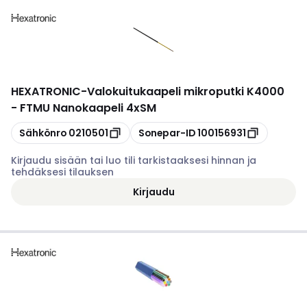
HEXATRONIC
-
Valokuitukaapeli mikroputki K4000
- FTMU Nanokaapeli 4xSM
Kopioi
Kopioi
Sähkönro
0210501
Sonepar-ID
100156931
Kirjaudu sisään tai luo tili tarkistaaksesi hinnan ja
tehdäksesi tilauksen
Kirjaudu