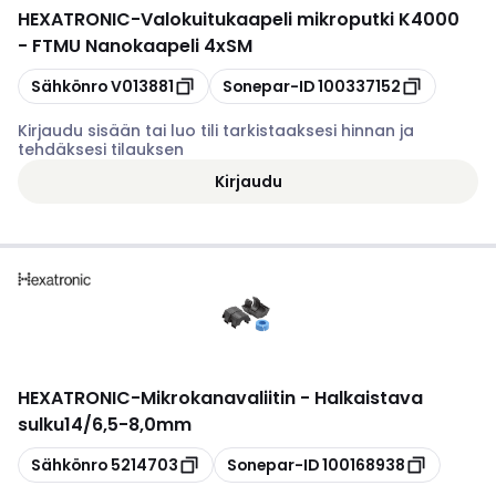
HEXATRONIC
-
Valokuitukaapeli mikroputki K4000
- FTMU Nanokaapeli 4xSM
Kopioi
Kopioi
Sähkönro
V013881
Sonepar-ID
100337152
Kirjaudu sisään tai luo tili tarkistaaksesi hinnan ja
tehdäksesi tilauksen
Kirjaudu
HEXATRONIC
-
Mikrokanavaliitin - Halkaistava
sulku14/6,5-8,0mm
Kopioi
Kopioi
Sähkönro
5214703
Sonepar-ID
100168938