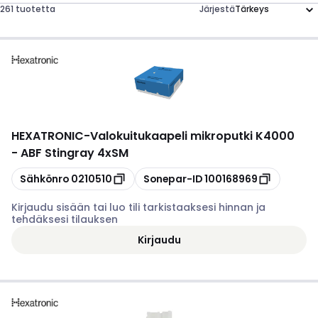
261 tuotetta
Järjestä
HEXATRONIC
-
Valokuitukaapeli mikroputki K4000
- ABF Stingray 4xSM
Kopioi
Kopioi
Sähkönro
0210510
Sonepar-ID
100168969
Kirjaudu sisään tai luo tili tarkistaaksesi hinnan ja
tehdäksesi tilauksen
Kirjaudu