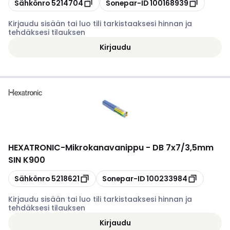
Kopioi
Kopioi
Sähkönro
5214704
Sonepar-ID
100168939
Kirjaudu sisään tai luo tili tarkistaaksesi hinnan ja
tehdäksesi tilauksen
Kirjaudu
HEXATRONIC
-
Mikrokanavanippu - DB 7x7/3,5mm
SIN K900
Kopioi
Kopioi
Sähkönro
5218621
Sonepar-ID
100233984
Kirjaudu sisään tai luo tili tarkistaaksesi hinnan ja
tehdäksesi tilauksen
Kirjaudu