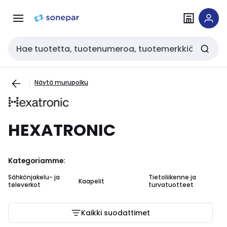
Siirry
Siirry
navigointiin
sisältöön
Haku
Näytä murupolku
HEXATRONIC
Kategoriamme:
Sähkönjakelu- ja
Tietoliikenne ja
Ty
Kaapelit
televerkot
turvatuotteet
ja
Kaikki suodattimet