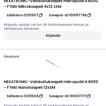
HEXATRONIC
-
Valokuitukaapeli mikroputki K8000
- FTMU Mikrokaapeli 4x12 xSM
Kopioi
Kopioi
Sähkönro
0210507
Sonepar-ID
100197796
Kirjaudu sisään tai luo tili tarkistaaksesi hinnan ja
tehdäksesi tilauksen
Kirjaudu
HEXATRONIC
-
Valokuitukaapeli mikroputki K4000
- FTMU Nanokaapeli 12xSM
Kopioi
Kopioi
Sähkönro
0210504
Sonepar-ID
100037171
Kirjaudu sisään tai luo tili tarkistaaksesi hinnan ja