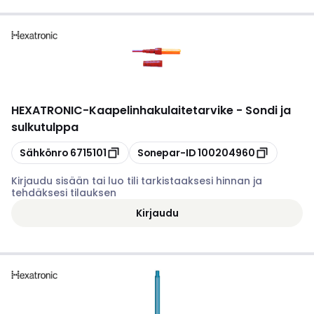
HEXATRONIC
-
Kaapelinhakulaitetarvike - Sondi ja
sulkutulppa
Kopioi
Kopioi
Sähkönro
6715101
Sonepar-ID
100204960
Kirjaudu sisään tai luo tili tarkistaaksesi hinnan ja
tehdäksesi tilauksen
Kirjaudu