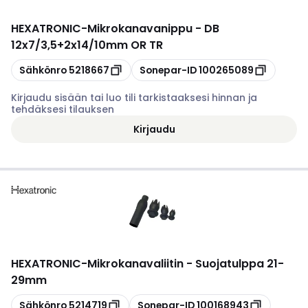
HEXATRONIC
-
Mikrokanavanippu - DB
12x7/3,5+2x14/10mm OR TR
Kopioi
Kopioi
Sähkönro
5218667
Sonepar-ID
100265089
Kirjaudu sisään tai luo tili tarkistaaksesi hinnan ja
tehdäksesi tilauksen
Kirjaudu
HEXATRONIC
-
Mikrokanavaliitin - Suojatulppa 21-
29mm
Kopioi
Kopioi
Sähkönro
5214719
Sonepar-ID
100168943