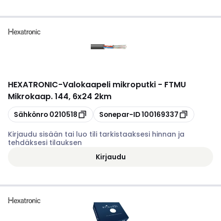
HEXATRONIC
-
Valokaapeli mikroputki - FTMU
Mikrokaap. 144, 6x24 2km
Kopioi
Kopioi
Sähkönro
0210518
Sonepar-ID
100169337
Kirjaudu sisään tai luo tili tarkistaaksesi hinnan ja
tehdäksesi tilauksen
Kirjaudu