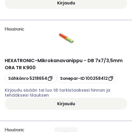
Kirjaudu
HEXATRONIC
-
Mikrokanavanippu - DB 7x7/3,5mm
ORA TR K900
Kopioi
Kopioi
Sähkönro
5218654
Sonepar-ID
100258412
Kirjaudu sisään tai luo tili tarkistaaksesi hinnan ja
tehdäksesi tilauksen
Kirjaudu