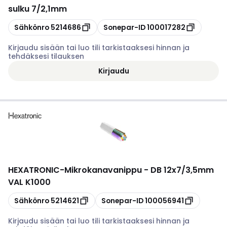
sulku 7/2,1mm
Kopioi
Kopioi
Sähkönro
5214686
Sonepar-ID
100017282
Kirjaudu sisään tai luo tili tarkistaaksesi hinnan ja
tehdäksesi tilauksen
Kirjaudu
HEXATRONIC
-
Mikrokanavanippu - DB 12x7/3,5mm
VAL K1000
Kopioi
Kopioi
Sähkönro
5214621
Sonepar-ID
100056941
Kirjaudu sisään tai luo tili tarkistaaksesi hinnan ja