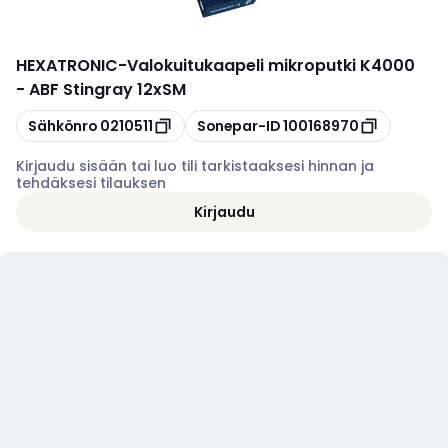
HEXATRONIC
-
Valokuitukaapeli mikroputki K4000
- ABF Stingray 12xSM
Kopioi
Kopioi
Sähkönro
0210511
Sonepar-ID
100168970
Kirjaudu sisään tai luo tili tarkistaaksesi hinnan ja
tehdäksesi tilauksen
Kirjaudu