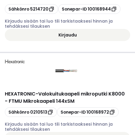
Kopioi
Kopioi
Sähkönro
5214720
Sonepar-ID
100168944
Kirjaudu sisään tai luo tili tarkistaaksesi hinnan ja
tehdäksesi tilauksen
Kirjaudu
HEXATRONIC
-
Valokuitukaapeli mikroputki K8000
- FTMU Mikrokaapeli 144xSM
Kopioi
Kopioi
Sähkönro
0210513
Sonepar-ID
100168972
Kirjaudu sisään tai luo tili tarkistaaksesi hinnan ja
tehdäksesi tilauksen