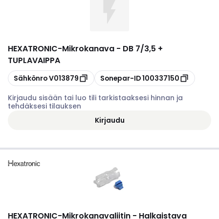
HEXATRONIC
-
Mikrokanava - DB 7/3,5 +
TUPLAVAIPPA
Kopioi
Kopioi
Sähkönro
V013879
Sonepar-ID
100337150
Kirjaudu sisään tai luo tili tarkistaaksesi hinnan ja
tehdäksesi tilauksen
Kirjaudu
HEXATRONIC
-
Mikrokanavaliitin - Halkaistava