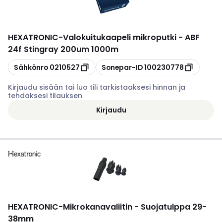
HEXATRONIC
-
Valokuitukaapeli mikroputki - ABF
24f Stingray 200um 1000m
Kopioi
Kopioi
Sähkönro
0210527
Sonepar-ID
100230778
Kirjaudu sisään tai luo tili tarkistaaksesi hinnan ja
tehdäksesi tilauksen
Kirjaudu
HEXATRONIC
-
Mikrokanavaliitin - Suojatulppa 29-
38mm