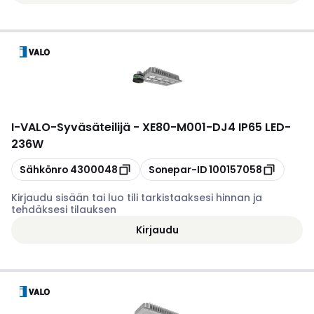
I-VALO
-
Syväsäteilijä - XE80-M001-DJ4 IP65 LED-
236W
Kopioi
Kopioi
Sähkönro
4300048
Sonepar-ID
100157058
Kirjaudu sisään tai luo tili tarkistaaksesi hinnan ja
tehdäksesi tilauksen
Kirjaudu