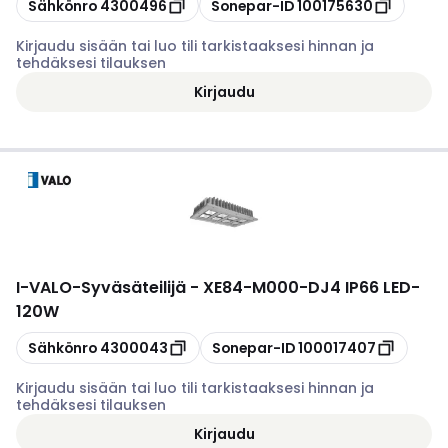
Kopioi
Kopioi
Sähkönro
4300496
Sonepar-ID
100175630
Kirjaudu sisään tai luo tili tarkistaaksesi hinnan ja
tehdäksesi tilauksen
Kirjaudu
I-VALO
-
Syväsäteilijä - XE84-M000-DJ4 IP66 LED-
120W
Kopioi
Kopioi
Sähkönro
4300043
Sonepar-ID
100017407
Kirjaudu sisään tai luo tili tarkistaaksesi hinnan ja
tehdäksesi tilauksen
Kirjaudu