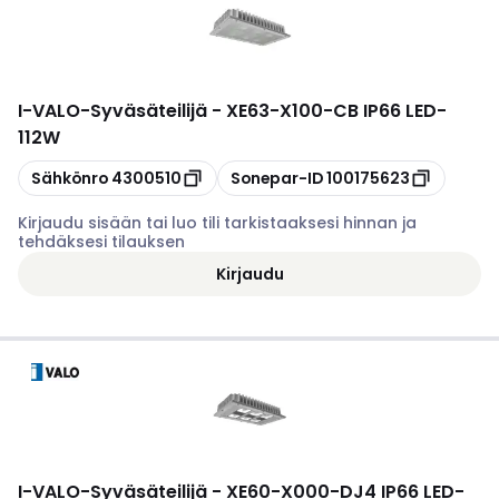
I-VALO
-
Syväsäteilijä - XE63-X100-CB IP66 LED-
112W
Kopioi
Kopioi
Sähkönro
4300510
Sonepar-ID
100175623
Kirjaudu sisään tai luo tili tarkistaaksesi hinnan ja
tehdäksesi tilauksen
Kirjaudu
I-VALO
-
Syväsäteilijä - XE60-X000-DJ4 IP66 LED-