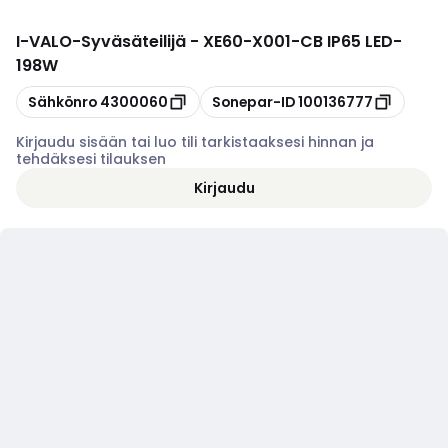
I-VALO
-
Syväsäteilijä - XE60-X001-CB IP65 LED-
198W
Kopioi
Kopioi
Sähkönro
4300060
Sonepar-ID
100136777
Kirjaudu sisään tai luo tili tarkistaaksesi hinnan ja
tehdäksesi tilauksen
Kirjaudu