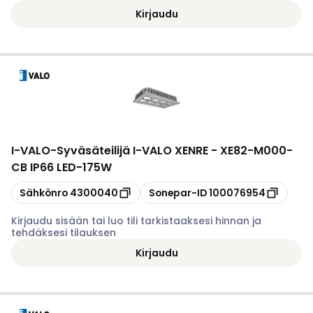
Kirjaudu
I-VALO
-
Syväsäteilijä I-VALO XENRE - XE82-M000-
CB IP66 LED-175W
Kopioi
Kopioi
Sähkönro
4300040
Sonepar-ID
100076954
Kirjaudu sisään tai luo tili tarkistaaksesi hinnan ja
tehdäksesi tilauksen
Kirjaudu