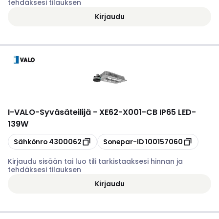
tehdäksesi tilauksen
Kirjaudu
I-VALO
-
Syväsäteilijä - XE62-X001-CB IP65 LED-
139W
Kopioi
Kopioi
Sähkönro
4300062
Sonepar-ID
100157060
Kirjaudu sisään tai luo tili tarkistaaksesi hinnan ja
tehdäksesi tilauksen
Kirjaudu