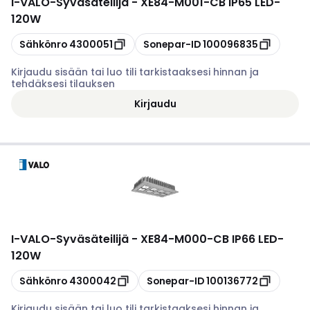
I-VALO
-
Syväsäteilijä - XE84-M001-CB IP65 LED-
120W
Kopioi
Kopioi
Sähkönro
4300051
Sonepar-ID
100096835
Kirjaudu sisään tai luo tili tarkistaaksesi hinnan ja
tehdäksesi tilauksen
Kirjaudu
I-VALO
-
Syväsäteilijä - XE84-M000-CB IP66 LED-
120W
Kopioi
Kopioi
Sähkönro
4300042
Sonepar-ID
100136772
Kirjaudu sisään tai luo tili tarkistaaksesi hinnan ja