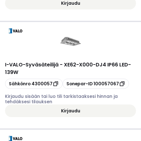
Kirjaudu
I-VALO
-
Syväsäteilijä - XE62-X000-DJ4 IP66 LED-
139W
Kopioi
Kopioi
Sähkönro
4300057
Sonepar-ID
100057067
Kirjaudu sisään tai luo tili tarkistaaksesi hinnan ja
tehdäksesi tilauksen
Kirjaudu