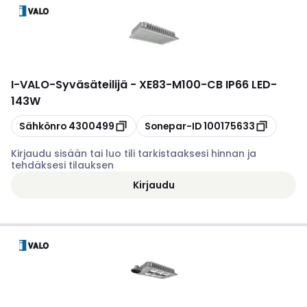
I-VALO
-
Syväsäteilijä - XE83-M100-CB IP66 LED-
143W
Kopioi
Kopioi
Sähkönro
4300499
Sonepar-ID
100175633
Kirjaudu sisään tai luo tili tarkistaaksesi hinnan ja
tehdäksesi tilauksen
Kirjaudu