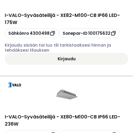
I-VALO
-
Syväsäteilijä - XE82-M100-CB IP66 LED-
175W
Kopioi
Kopioi
Sähkönro
4300498
Sonepar-ID
100175632
Kirjaudu sisään tai luo tili tarkistaaksesi hinnan ja
tehdäksesi tilauksen
Kirjaudu
I-VALO
-
Syväsäteilijä - XE80-M100-CB IP66 LED-
236W