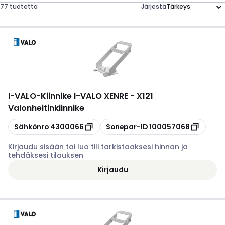
77 tuotetta
Järjestä
I-VALO
-
Kiinnike I-VALO XENRE - X121
Valonheitinkiinnike
Kopioi
Kopioi
Sähkönro
4300066
Sonepar-ID
100057068
Kirjaudu sisään tai luo tili tarkistaaksesi hinnan ja
tehdäksesi tilauksen
Kirjaudu