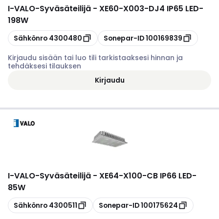
I-VALO
-
Syväsäteilijä - XE60-X003-DJ4 IP65 LED-
198W
Kopioi
Kopioi
Sähkönro
4300480
Sonepar-ID
100169839
Kirjaudu sisään tai luo tili tarkistaaksesi hinnan ja
tehdäksesi tilauksen
Kirjaudu
I-VALO
-
Syväsäteilijä - XE64-X100-CB IP66 LED-
85W
Kopioi
Kopioi
Sähkönro
4300511
Sonepar-ID
100175624