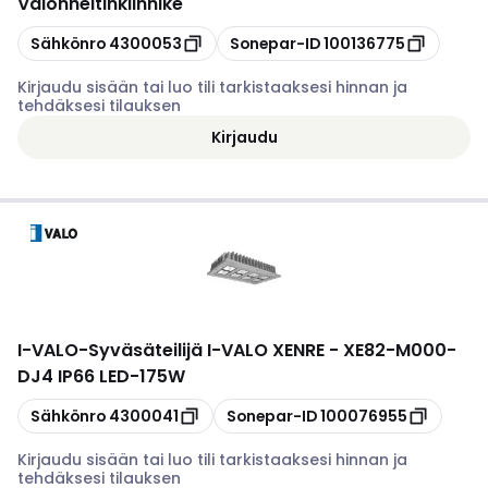
Valonheitinkiinnike
Kopioi
Kopioi
Sähkönro
4300053
Sonepar-ID
100136775
Kirjaudu sisään tai luo tili tarkistaaksesi hinnan ja
tehdäksesi tilauksen
Kirjaudu
I-VALO
-
Syväsäteilijä I-VALO XENRE - XE82-M000-
DJ4 IP66 LED-175W
Kopioi
Kopioi
Sähkönro
4300041
Sonepar-ID
100076955
Kirjaudu sisään tai luo tili tarkistaaksesi hinnan ja
tehdäksesi tilauksen