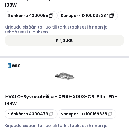
198W
Kopioi
Kopioi
Sähkönro
4300055
Sonepar-ID
100037284
Kirjaudu sisään tai luo tili tarkistaaksesi hinnan ja
tehdäksesi tilauksen
Kirjaudu
I-VALO
-
Syväsäteilijä - XE60-X003-CB IP65 LED-
198W
Kopioi
Kopioi
Sähkönro
4300479
Sonepar-ID
100169838
Kirjaudu sisään tai luo tili tarkistaaksesi hinnan ja