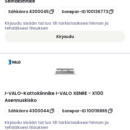
Seinäkiinnike
Kopioi
Kopioi
Sähkönro
4300045
Sonepar-ID
100136773
Kirjaudu sisään tai luo tili tarkistaaksesi hinnan ja
tehdäksesi tilauksen
Kirjaudu
I-VALO
-
Kattokiinnike I-VALO XENRE - X100
Asennuskisko
Kopioi
Kopioi
Sähkönro
4300044
Sonepar-ID
100116865
Kirjaudu sisään tai luo tili tarkistaaksesi hinnan ja
tehdäksesi tilauksen