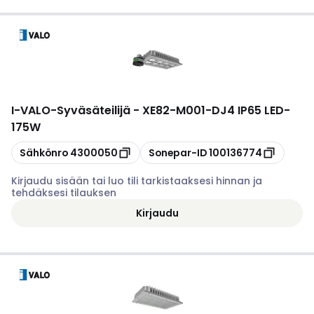
I-VALO
-
Syväsäteilijä - XE82-M001-DJ4 IP65 LED-
175W
Kopioi
Kopioi
Sähkönro
4300050
Sonepar-ID
100136774
Kirjaudu sisään tai luo tili tarkistaaksesi hinnan ja
tehdäksesi tilauksen
Kirjaudu