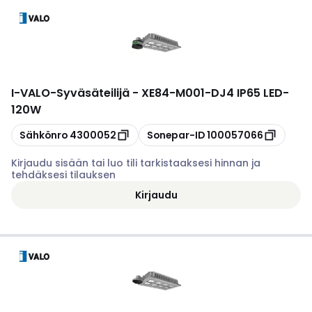
I-VALO
-
Syväsäteilijä - XE84-M001-DJ4 IP65 LED-
120W
Kopioi
Kopioi
Sähkönro
4300052
Sonepar-ID
100057066
Kirjaudu sisään tai luo tili tarkistaaksesi hinnan ja
tehdäksesi tilauksen
Kirjaudu