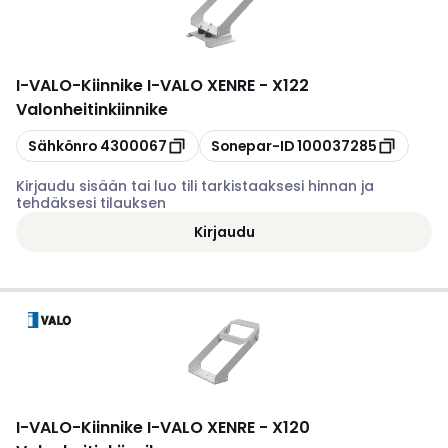
I-VALO
-
Kiinnike I-VALO XENRE - X122
Valonheitinkiinnike
Kopioi
Kopioi
Sähkönro
4300067
Sonepar-ID
100037285
Kirjaudu sisään tai luo tili tarkistaaksesi hinnan ja
tehdäksesi tilauksen
Kirjaudu
I-VALO
-
Kiinnike I-VALO XENRE - X120