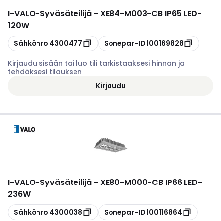
I-VALO
-
Syväsäteilijä - XE84-M003-CB IP65 LED-
120W
Kopioi
Kopioi
Sähkönro
4300477
Sonepar-ID
100169828
Kirjaudu sisään tai luo tili tarkistaaksesi hinnan ja
tehdäksesi tilauksen
Kirjaudu
I-VALO
-
Syväsäteilijä - XE80-M000-CB IP66 LED-
236W
Kopioi
Kopioi
Sähkönro
4300038
Sonepar-ID
100116864