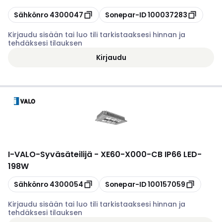
Kopioi
Kopioi
Sähkönro
4300047
Sonepar-ID
100037283
Kirjaudu sisään tai luo tili tarkistaaksesi hinnan ja
tehdäksesi tilauksen
Kirjaudu
I-VALO
-
Syväsäteilijä - XE60-X000-CB IP66 LED-
198W
Kopioi
Kopioi
Sähkönro
4300054
Sonepar-ID
100157059
Kirjaudu sisään tai luo tili tarkistaaksesi hinnan ja
tehdäksesi tilauksen