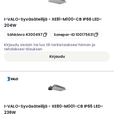
I-VALO
-
Syväsäteilijä - XE81-M100-CB IP66 LED-
204W
Kopioi
Kopioi
Sähkönro
4300497
Sonepar-ID
100175631
Kirjaudu sisään tai luo tili tarkistaaksesi hinnan ja
tehdäksesi tilauksen
Kirjaudu
I-VALO
-
Syväsäteilijä - XE80-M001-CB IP65 LED-
236W