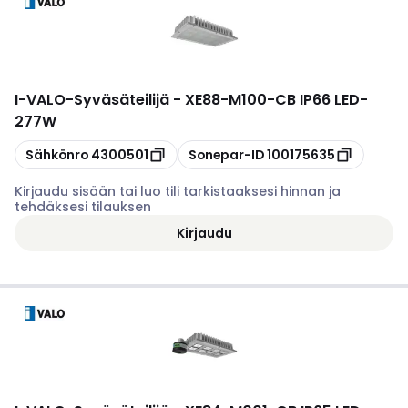
I-VALO
-
Syväsäteilijä - XE88-M100-CB IP66 LED-
277W
Kopioi
Kopioi
Sähkönro
4300501
Sonepar-ID
100175635
Kirjaudu sisään tai luo tili tarkistaaksesi hinnan ja
tehdäksesi tilauksen
Kirjaudu