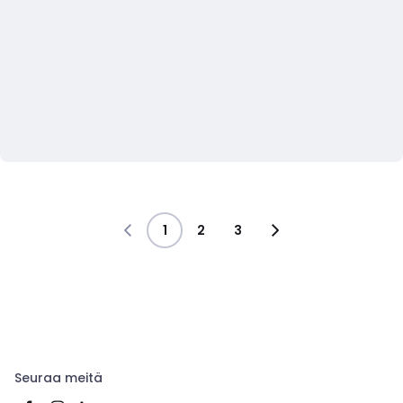
1
2
3
Seuraa meitä