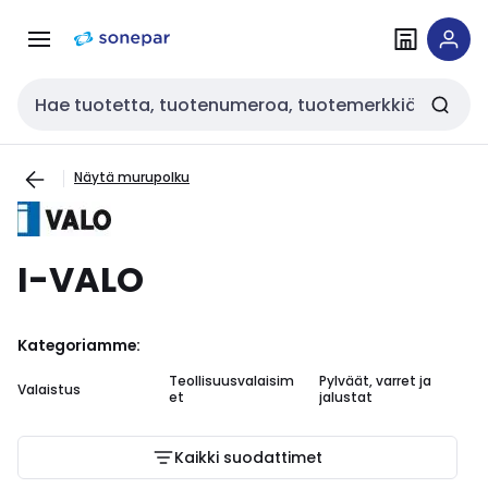
Siirry
Siirry
navigointiin
sisältöön
Haku
Näytä murupolku
I-VALO
Kategoriamme:
Teollisuusvalaisim
Pylväät, varret ja
Valaistus
et
jalustat
Kaikki suodattimet