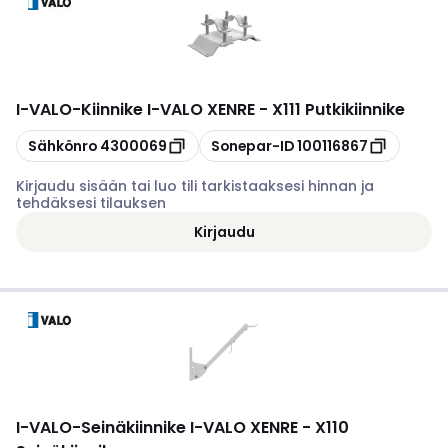
I-VALO
-
Kiinnike I-VALO XENRE - X111 Putkikiinnike
Kopioi
Kopioi
Sähkönro
4300069
Sonepar-ID
100116867
Kirjaudu sisään tai luo tili tarkistaaksesi hinnan ja
tehdäksesi tilauksen
Kirjaudu
I-VALO
-
Seinäkiinnike I-VALO XENRE - X110