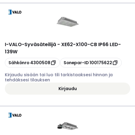
I-VALO
-
Syväsäteilijä - XE62-X100-CB IP66 LED-
139W
Kopioi
Kopioi
Sähkönro
4300508
Sonepar-ID
100175622
Kirjaudu sisään tai luo tili tarkistaaksesi hinnan ja
tehdäksesi tilauksen
Kirjaudu