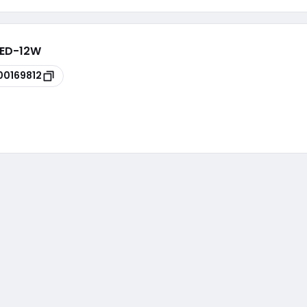
LED-12W
00169812