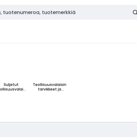
Suljetut
Teollisuusvalaisin
ollisuusvalaisi
tarvikkeet ja
met
varaosat