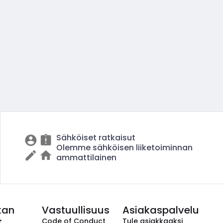
Sähköiset ratkaisut
Olemme sähköisen liiketoiminnan
ammattilainen
kan
Vastuullisuus
Asiakaspalvelu
t
Code of Conduct
Tule asiakkaaksi