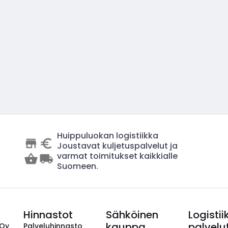
Huippuluokan logistiikka
Joustavat kuljetuspalvelut ja
varmat toimitukset kaikkialle
Suomeen.
Hinnastot
Sähköinen
Logistii
kauppa
palvelu
 Oy
Palveluhinnasto