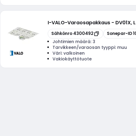
I-VALO
-
Varaosapakkaus - DV01X, 
Kopioi
Kopioi
Sähkönro
4300492
Sonepar-ID
1
Johtimien määrä:
3
Tarvikkeen/varaosan tyyppi:
muu
Väri:
valkoinen
Vakiokäyttötuote