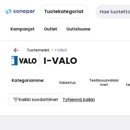
Siirry
Siirry
navigointiin
sisältöön
Tuotekategoriat
Haku
Kampanjat
Outlet
Uutishuone
Tuotemerkit
I-VALO
I-VALO
Kategoriamme:
Teollisuusvalaisi
Valaistus
met
te
Kaikki suodattimet
Tyhjennä kaikki