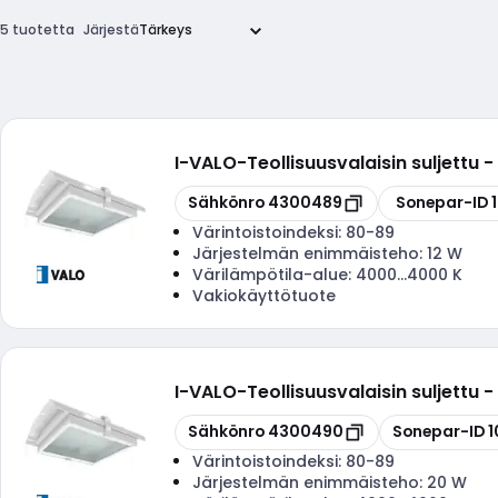
5 tuotetta
Järjestä
I-VALO
-
Teollisuusvalaisin suljettu
Kopioi
Kopioi
Sähkönro
4300489
Sonepar-ID
Värintoistoindeksi:
80-89
Järjestelmän enimmäisteho:
12 W
Värilämpötila-alue:
4000...4000 K
Vakiokäyttötuote
I-VALO
-
Teollisuusvalaisin suljett
Kopioi
Kopioi
Sähkönro
4300490
Sonepar-ID
1
Värintoistoindeksi:
80-89
Järjestelmän enimmäisteho:
20 W