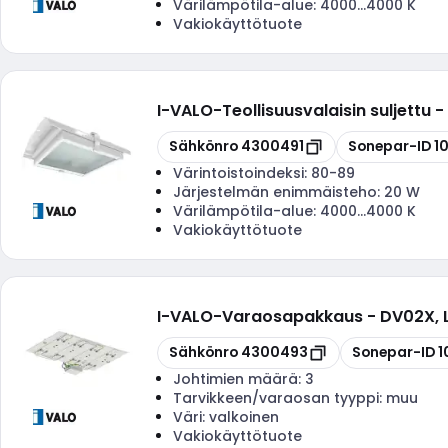
Värilämpötila-alue:
4000...4000 K
Vakiokäyttötuote
I-VALO
-
Teollisuusvalaisin suljett
Kopioi
Kopioi
Sähkönro
4300491
Sonepar-ID
1
Värintoistoindeksi:
80-89
Järjestelmän enimmäisteho:
20 W
Värilämpötila-alue:
4000...4000 K
Vakiokäyttötuote
I-VALO
-
Varaosapakkaus - DV02X,
Kopioi
Kopioi
Sähkönro
4300493
Sonepar-ID
1
Johtimien määrä:
3
Tarvikkeen/varaosan tyyppi:
muu
Väri:
valkoinen
Vakiokäyttötuote