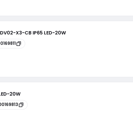
u - DV02-X3-CB IP65 LED-20W
00169811
 LED-20W
00169813