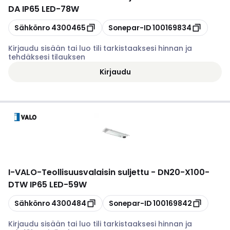
DA IP65 LED-78W
Kopioi
Kopioi
Sähkönro
4300465
Sonepar-ID
100169834
Kirjaudu sisään tai luo tili tarkistaaksesi hinnan ja
tehdäksesi tilauksen
Kirjaudu
I-VALO
-
Teollisuusvalaisin suljettu - DN20-X100-
DTW IP65 LED-59W
Kopioi
Kopioi
Sähkönro
4300484
Sonepar-ID
100169842
Kirjaudu sisään tai luo tili tarkistaaksesi hinnan ja