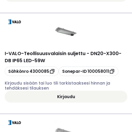
I-VALO
-
Teollisuusvalaisin suljettu - DN20-X300-
DB IP65 LED-59W
Kopioi
Kopioi
Sähkönro
4300085
Sonepar-ID
100058011
Kirjaudu sisään tai luo tili tarkistaaksesi hinnan ja
tehdäksesi tilauksen
Kirjaudu