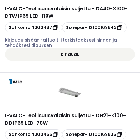
I-VALO
-
Teollisuusvalaisin suljettu - DA40-X100-
DTW IP65 LED-119W
Kopioi
Kopioi
Sähkönro
4300487
Sonepar-ID
100169843
Kirjaudu sisään tai luo tili tarkistaaksesi hinnan ja
tehdäksesi tilauksen
Kirjaudu
I-VALO
-
Teollisuusvalaisin suljettu - DN21-X100-
DB IP65 LED-78W
Kopioi
Kopioi
Sähkönro
4300466
Sonepar-ID
100169835