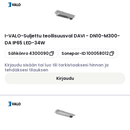
I-VALO
-
Suljettu teollisuusval DAVI - DN10-M300-
DA IP65 LED-34W
Kopioi
Kopioi
Sähkönro
4300090
Sonepar-ID
100058012
Kirjaudu sisään tai luo tili tarkistaaksesi hinnan ja
tehdäksesi tilauksen
Kirjaudu