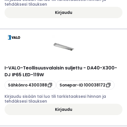
tehdäksesi tilauksen
Kirjaudu
I-VALO
-
Teollisuusvalaisin suljettu - DA40-X300-
DJ IP65 LED-119W
Kopioi
Kopioi
Sähkönro
4300388
Sonepar-ID
100038172
Kirjaudu sisään tai luo tili tarkistaaksesi hinnan ja
tehdäksesi tilauksen
Kirjaudu