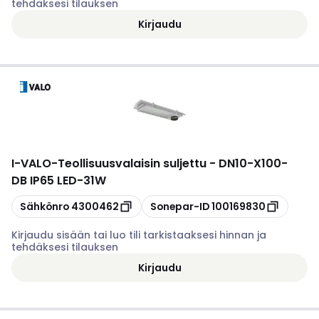
tehdäksesi tilauksen
Kirjaudu
I-VALO
-
Teollisuusvalaisin suljettu - DN10-X100-
DB IP65 LED-31W
Kopioi
Kopioi
Sähkönro
4300462
Sonepar-ID
100169830
Kirjaudu sisään tai luo tili tarkistaaksesi hinnan ja
tehdäksesi tilauksen
Kirjaudu