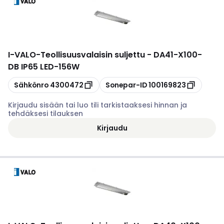
I-VALO
-
Teollisuusvalaisin suljettu - DA41-X100-
DB IP65 LED-156W
Kopioi
Kopioi
Sähkönro
4300472
Sonepar-ID
100169823
Kirjaudu sisään tai luo tili tarkistaaksesi hinnan ja
tehdäksesi tilauksen
Kirjaudu