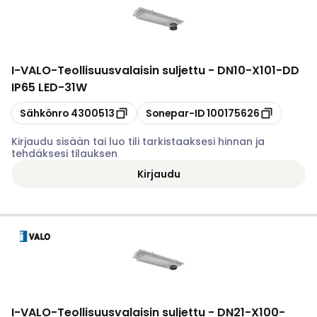
I-VALO
-
Teollisuusvalaisin suljettu - DN10-X101-DD
IP65 LED-31W
Kopioi
Kopioi
Sähkönro
4300513
Sonepar-ID
100175626
Kirjaudu sisään tai luo tili tarkistaaksesi hinnan ja
tehdäksesi tilauksen
Kirjaudu
I-VALO
-
Teollisuusvalaisin suljettu - DN21-X100-