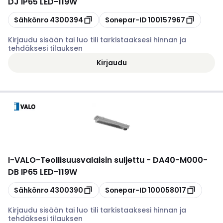
DJ IP65 LED-119W
Kopioi
Kopioi
Sähkönro
4300394
Sonepar-ID
100157967
Kirjaudu sisään tai luo tili tarkistaaksesi hinnan ja
tehdäksesi tilauksen
Kirjaudu
I-VALO
-
Teollisuusvalaisin suljettu - DA40-M000-
DB IP65 LED-119W
Kopioi
Kopioi
Sähkönro
4300390
Sonepar-ID
100058017
Kirjaudu sisään tai luo tili tarkistaaksesi hinnan ja
tehdäksesi tilauksen