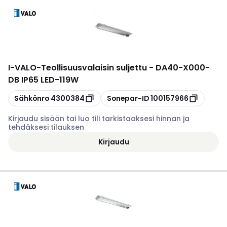
I-VALO
-
Teollisuusvalaisin suljettu - DA40-X000-
DB IP65 LED-119W
Kopioi
Kopioi
Sähkönro
4300384
Sonepar-ID
100157966
Kirjaudu sisään tai luo tili tarkistaaksesi hinnan ja
tehdäksesi tilauksen
Kirjaudu