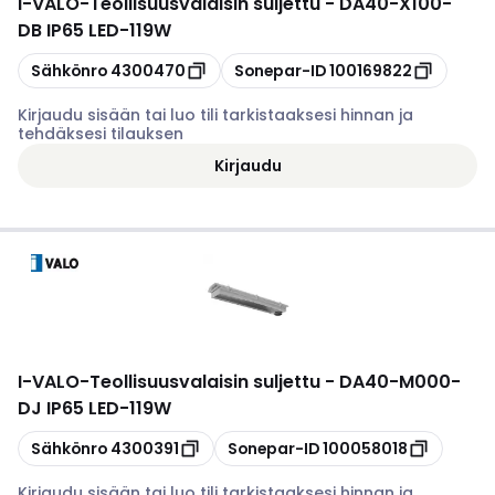
I-VALO
-
Teollisuusvalaisin suljettu - DA40-X100-
DB IP65 LED-119W
Kopioi
Kopioi
Sähkönro
4300470
Sonepar-ID
100169822
Kirjaudu sisään tai luo tili tarkistaaksesi hinnan ja
tehdäksesi tilauksen
Kirjaudu
I-VALO
-
Teollisuusvalaisin suljettu - DA40-M000-
DJ IP65 LED-119W
Kopioi
Kopioi
Sähkönro
4300391
Sonepar-ID
100058018
Kirjaudu sisään tai luo tili tarkistaaksesi hinnan ja