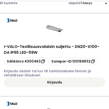
61 tuotetta
Järjestä
I-VALO
-
Teollisuusvalaisin suljettu - DN20-X100-
DA IP65 LED-59W
Kopioi
Kopioi
Sähkönro
4300463
Sonepar-ID
100169832
Kirjaudu sisään tai luo tili tarkistaaksesi hinnan ja
tehdäksesi tilauksen
Kirjaudu