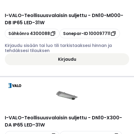
I-VALO
-
Teollisuusvalaisin suljettu - DN10-M000-
DB IP65 LED-31W
Kopioi
Kopioi
Sähkönro
4300088
Sonepar-ID
100097711
Kirjaudu sisään tai luo tili tarkistaaksesi hinnan ja
tehdäksesi tilauksen
Kirjaudu
I-VALO
-
Teollisuusvalaisin suljettu - DN10-X300-
DA IP65 LED-31W