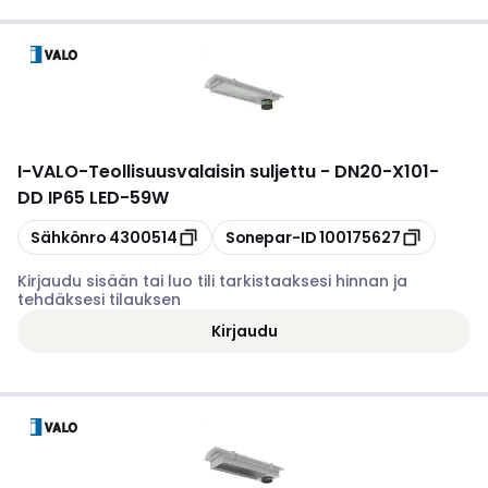
I-VALO
-
Teollisuusvalaisin suljettu - DN20-X101-
DD IP65 LED-59W
Kopioi
Kopioi
Sähkönro
4300514
Sonepar-ID
100175627
Kirjaudu sisään tai luo tili tarkistaaksesi hinnan ja
tehdäksesi tilauksen
Kirjaudu