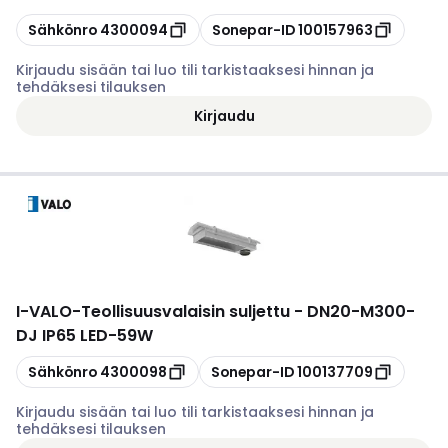
Kopioi
Kopioi
Sähkönro
4300094
Sonepar-ID
100157963
Kirjaudu sisään tai luo tili tarkistaaksesi hinnan ja
tehdäksesi tilauksen
Kirjaudu
I-VALO
-
Teollisuusvalaisin suljettu - DN20-M300-
DJ IP65 LED-59W
Kopioi
Kopioi
Sähkönro
4300098
Sonepar-ID
100137709
Kirjaudu sisään tai luo tili tarkistaaksesi hinnan ja
tehdäksesi tilauksen