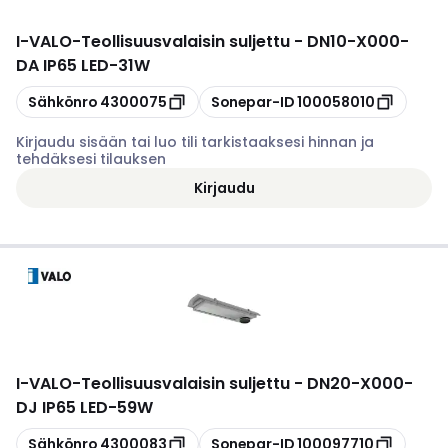
I-VALO
-
Teollisuusvalaisin suljettu - DN10-X000-
DA IP65 LED-31W
Kopioi
Kopioi
Sähkönro
4300075
Sonepar-ID
100058010
Kirjaudu sisään tai luo tili tarkistaaksesi hinnan ja
tehdäksesi tilauksen
Kirjaudu
I-VALO
-
Teollisuusvalaisin suljettu - DN20-X000-
DJ IP65 LED-59W
Kopioi
Kopioi
Sähkönro
4300083
Sonepar-ID
100097710