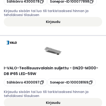
Kopioi
Kopioi
Sähkönro
4300078
Sonepar-ID
100077898
Kirjaudu sisään tai luo tili tarkistaaksesi hinnan ja
tehdäksesi tilauksen
Kirjaudu
I-VALO
-
Teollisuusvalaisin suljettu - DN20-M300-
DB IP65 LED-59W
Kopioi
Kopioi
Sähkönro
4300097
Sonepar-ID
100038169
Kirjaudu sisään tai luo tili tarkistaaksesi hinnan ja
tehdäksesi tilauksen
Kirjaudu