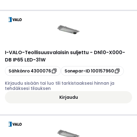
I-VALO
-
Teollisuusvalaisin suljettu - DN10-X000-
DB IP65 LED-31W
Kopioi
Kopioi
Sähkönro
4300076
Sonepar-ID
100157960
Kirjaudu sisään tai luo tili tarkistaaksesi hinnan ja
tehdäksesi tilauksen
Kirjaudu