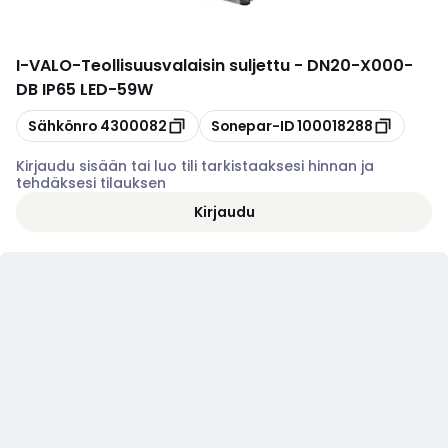
I-VALO
-
Teollisuusvalaisin suljettu - DN20-X000-
DB IP65 LED-59W
Kopioi
Kopioi
Sähkönro
4300082
Sonepar-ID
100018288
Kirjaudu sisään tai luo tili tarkistaaksesi hinnan ja
tehdäksesi tilauksen
Kirjaudu