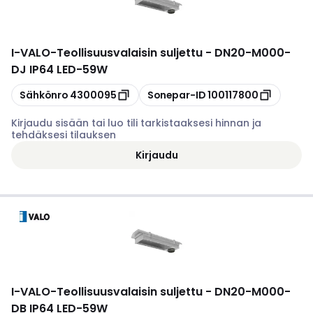
I-VALO
-
Teollisuusvalaisin suljettu - DN20-M000-
DJ IP64 LED-59W
Kopioi
Kopioi
Sähkönro
4300095
Sonepar-ID
100117800
Kirjaudu sisään tai luo tili tarkistaaksesi hinnan ja
tehdäksesi tilauksen
Kirjaudu
I-VALO
-
Teollisuusvalaisin suljettu - DN20-M000-
DB IP64 LED-59W