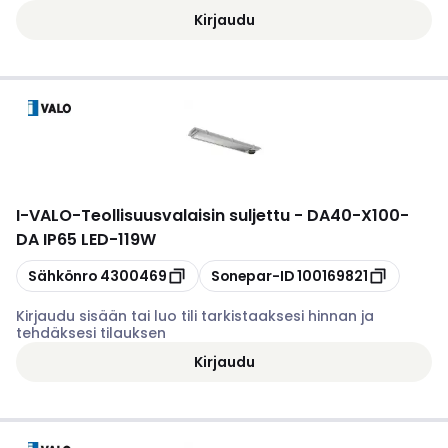
Kirjaudu
I-VALO
-
Teollisuusvalaisin suljettu - DA40-X100-
DA IP65 LED-119W
Kopioi
Kopioi
Sähkönro
4300469
Sonepar-ID
100169821
Kirjaudu sisään tai luo tili tarkistaaksesi hinnan ja
tehdäksesi tilauksen
Kirjaudu