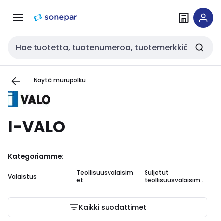
Siirry
Siirry
navigointiin
sisältöön
Haku
Näytä murupolku
I-VALO
Kategoriamme:
Teollisuusvalaisim
Suljetut
Te
Valaistus
et
teollisuusvalaisime
ar
t
va
Kaikki suodattimet