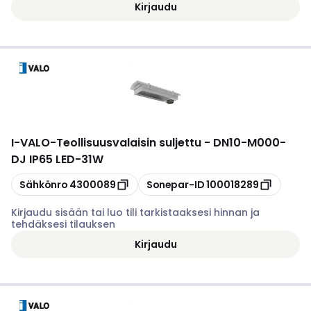
Kirjaudu
I-VALO
-
Teollisuusvalaisin suljettu - DN10-M000-
DJ IP65 LED-31W
Kopioi
Kopioi
Sähkönro
4300089
Sonepar-ID
100018289
Kirjaudu sisään tai luo tili tarkistaaksesi hinnan ja
tehdäksesi tilauksen
Kirjaudu