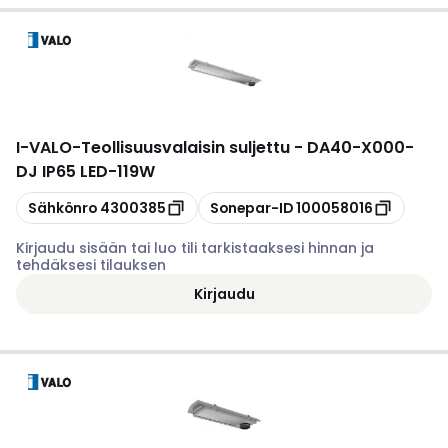
I-VALO
-
Teollisuusvalaisin suljettu - DA40-X000-
DJ IP65 LED-119W
Kopioi
Kopioi
Sähkönro
4300385
Sonepar-ID
100058016
Kirjaudu sisään tai luo tili tarkistaaksesi hinnan ja
tehdäksesi tilauksen
Kirjaudu