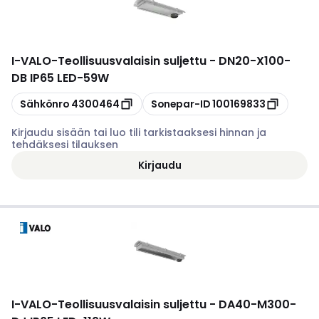
I-VALO
-
Teollisuusvalaisin suljettu - DN20-X100-
DB IP65 LED-59W
Kopioi
Kopioi
Sähkönro
4300464
Sonepar-ID
100169833
Kirjaudu sisään tai luo tili tarkistaaksesi hinnan ja
tehdäksesi tilauksen
Kirjaudu
I-VALO
-
Teollisuusvalaisin suljettu - DA40-M300-