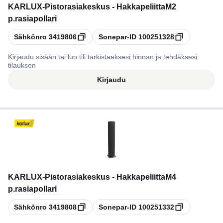
KARLUX
-
Pistorasiakeskus - HakkapeliittaM2
p.rasiapollari
Kopioi
Kopioi
Sähkönro
3419806
Sonepar-ID
100251328
Kirjaudu sisään tai luo tili tarkistaaksesi hinnan ja tehdäksesi
tilauksen
Kirjaudu
KARLUX
-
Pistorasiakeskus - HakkapeliittaM4
p.rasiapollari
Kopioi
Kopioi
Sähkönro
3419808
Sonepar-ID
100251332