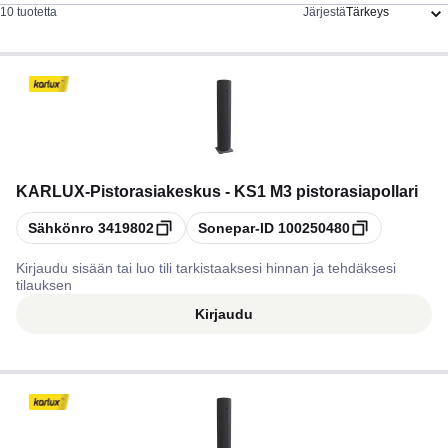
10 tuotetta
Järjestä
KARLUX
-
Pistorasiakeskus - KS1 M3 pistorasiapollari
Kopioi
Kopioi
Sähkönro
3419802
Sonepar-ID
100250480
Kirjaudu sisään tai luo tili tarkistaaksesi hinnan ja tehdäksesi
tilauksen
Kirjaudu