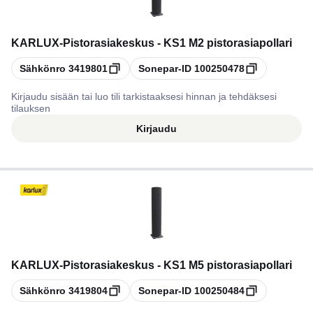
KARLUX
-
Pistorasiakeskus - KS1 M2 pistorasiapollari
Kopioi
Kopioi
Sähkönro
3419801
Sonepar-ID
100250478
Kirjaudu sisään tai luo tili tarkistaaksesi hinnan ja tehdäksesi
tilauksen
Kirjaudu
KARLUX
-
Pistorasiakeskus - KS1 M5 pistorasiapollari
Kopioi
Kopioi
Sähkönro
3419804
Sonepar-ID
100250484