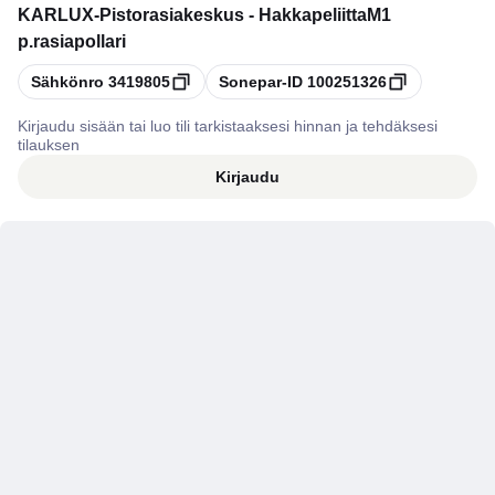
KARLUX
-
Pistorasiakeskus - HakkapeliittaM1
p.rasiapollari
Kopioi
Kopioi
Sähkönro
3419805
Sonepar-ID
100251326
Kirjaudu sisään tai luo tili tarkistaaksesi hinnan ja tehdäksesi
tilauksen
Kirjaudu