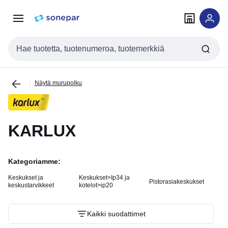
Siirry
Siirry
navigointiin
sisältöön
Haku
Näytä murupolku
KARLUX
Kategoriamme:
Keskukset ja
Keskukset>Ip34 ja
Pistorasiakeskukset
keskustarvikkeet
kotelot>ip20
Kaikki suodattimet