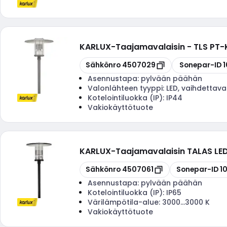
KARLUX
-
Taajamavalaisin - TLS PT
Kopioi
Kopioi
Sähkönro
4507029
Sonepar-ID
Asennustapa:
pylvään päähän
Valonlähteen tyyppi:
LED, vaihdettava
Kotelointiluokka (IP):
IP44
Vakiokäyttötuote
KARLUX
-
Taajamavalaisin TALAS L
Kopioi
Kopioi
Sähkönro
4507061
Sonepar-ID
1
Asennustapa:
pylvään päähän
Kotelointiluokka (IP):
IP65
Värilämpötila-alue:
3000...3000 K
Vakiokäyttötuote