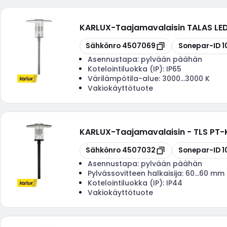
KARLUX
-
Taajamavalaisin TALAS LE
Kopioi
Kopioi
Sähkönro
4507069
Sonepar-ID
1
Asennustapa:
pylvään päähän
Kotelointiluokka (IP):
IP65
Värilämpötila-alue:
3000...3000 K
Vakiokäyttötuote
KARLUX
-
Taajamavalaisin - TLS PT
Kopioi
Kopioi
Sähkönro
4507032
Sonepar-ID
1
Asennustapa:
pylvään päähän
Pylvässovitteen halkaisija:
60...60 mm
Kotelointiluokka (IP):
IP44
Vakiokäyttötuote