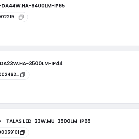
ED-DA44W.HA-6400LM-IP65
00221960
IE-DA23W.HA-3500LM-IP44
00246201
D - TALAS LED-23W.MU-3500LM-IP65
00059101