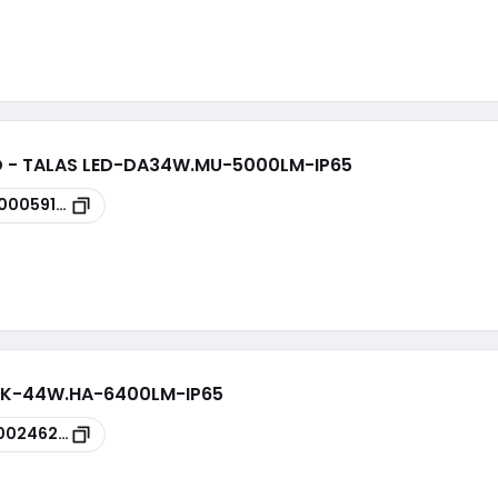
ED - TALAS LED-DA34W.MU-5000LM-IP65
100059100
IE3K-44W.HA-6400LM-IP65
00246205