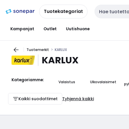
Siirry
Siirry
navigointiin
sisältöön
Tuotekategoriat
Haku
Kampanjat
Outlet
Uutishuone
Tuotemerkit
KARLUX
KARLUX
Kategoriamme:
Valaistus
Ulkovalaisimet
py
Kaikki suodattimet
Tyhjennä kaikki