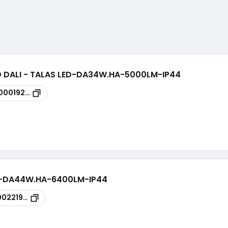
D DALI - TALAS LED-DA34W.HA-5000LM-IP44
00019237
LED-DA44W.HA-6400LM-IP44
00221954