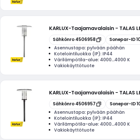
KARLUX
-
Taajamavalaisin - TALAS
Kopioi
Kopioi
Sähkönro
4506958
Sonepar-ID
1
Asennustapa:
pylvään päähän
Kotelointiluokka (IP):
IP44
Värilämpötila-alue:
4000...4000 K
Vakiokäyttötuote
KARLUX
-
Taajamavalaisin - TALAS
Kopioi
Kopioi
Sähkönro
4506957
Sonepar-ID
1
Asennustapa:
pylvään päähän
Kotelointiluokka (IP):
IP44
Värilämpötila-alue:
4000...4000 K
Vakiokäyttötuote