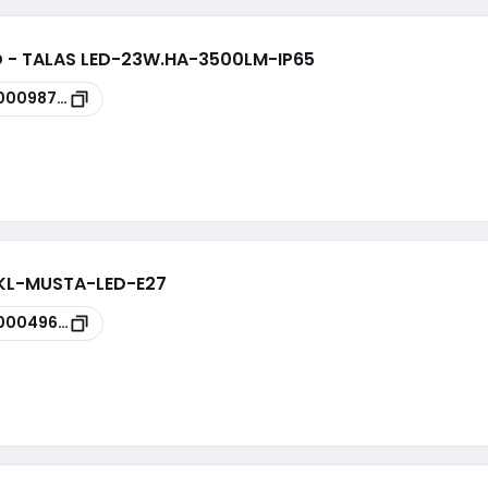
D - TALAS LED-23W.HA-3500LM-IP65
00098749
-KL-MUSTA-LED-E27
00049640