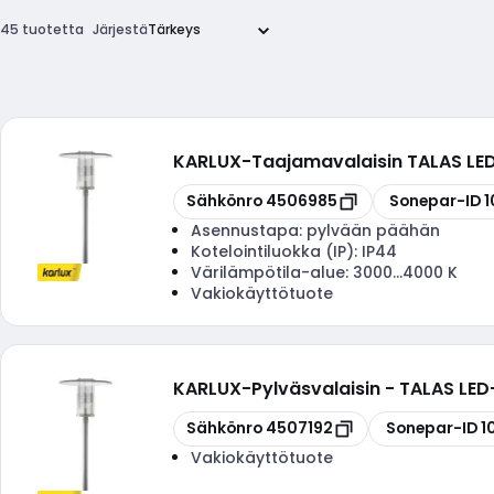
45 tuotetta
Järjestä
KARLUX
-
Taajamavalaisin TALAS LE
Kopioi
Kopioi
Sähkönro
4506985
Sonepar-ID
1
Asennustapa:
pylvään päähän
Kotelointiluokka (IP):
IP44
Värilämpötila-alue:
3000...4000 K
Vakiokäyttötuote
KARLUX
-
Pylväsvalaisin - TALAS 
Kopioi
Kopioi
Sähkönro
4507192
Sonepar-ID
1
Vakiokäyttötuote