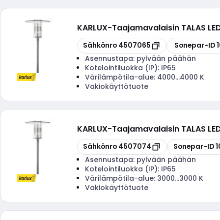
KARLUX
-
Taajamavalaisin TALAS L
Kopioi
Kopioi
Sähkönro
4507065
Sonepar-ID
Asennustapa:
pylvään päähän
Kotelointiluokka (IP):
IP65
Värilämpötila-alue:
4000...4000 K
Vakiokäyttötuote
KARLUX
-
Taajamavalaisin TALAS LE
Kopioi
Kopioi
Sähkönro
4507074
Sonepar-ID
1
Asennustapa:
pylvään päähän
Kotelointiluokka (IP):
IP65
Värilämpötila-alue:
3000...3000 K
Vakiokäyttötuote