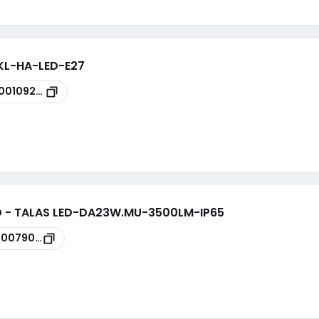
-KL-HA-LED-E27
100109234
ED - TALAS LED-DA23W.MU-3500LM-IP65
00079006