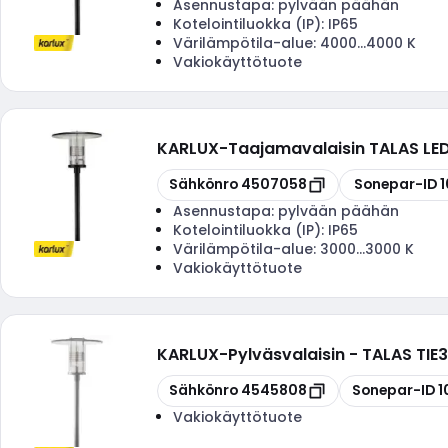
Asennustapa:
pylvään päähän
Kotelointiluokka (IP):
IP65
Värilämpötila-alue:
4000...4000 K
Vakiokäyttötuote
KARLUX
-
Taajamavalaisin TALAS L
Kopioi
Kopioi
Sähkönro
4507058
Sonepar-ID
Asennustapa:
pylvään päähän
Kotelointiluokka (IP):
IP65
Värilämpötila-alue:
3000...3000 K
Vakiokäyttötuote
KARLUX
-
Pylväsvalaisin - TALAS T
Kopioi
Kopioi
Sähkönro
4545808
Sonepar-ID
1
Vakiokäyttötuote