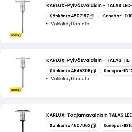
KARLUX
-
Pylväsvalaisin - TALAS L
Kopioi
Kopioi
Sähkönro
4507197
Sonepar-ID
1
Vakiokäyttötuote
KARLUX
-
Pylväsvalaisin - TALAS T
Kopioi
Kopioi
Sähkönro
4545806
Sonepar-ID
1
Vakiokäyttötuote
KARLUX
-
Taajamavalaisin TALAS LE
Kopioi
Kopioi
Sähkönro
4507062
Sonepar-ID
1