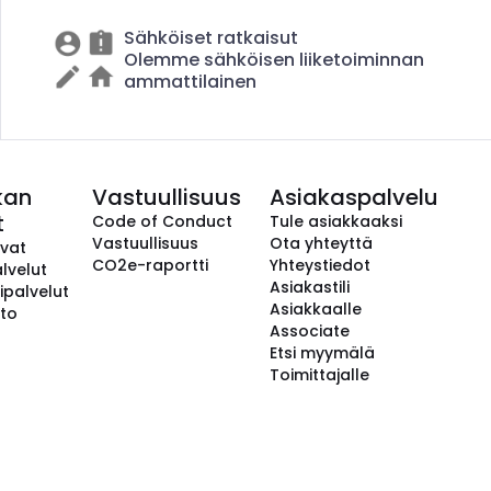
Sähköiset ratkaisut
Olemme sähköisen liiketoiminnan
ammattilainen
kan
Vastuullisuus
Asiakaspalvelu
t
Code of Conduct
Tule asiakkaaksi
Vastuullisuus
Ota yhteyttä
avat
CO2e-raportti
Yhteystiedot
lvelut
Asiakastili
ipalvelut
Asiakkaalle
to
Associate
Etsi myymälä
Toimittajalle