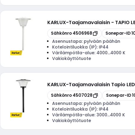
KARLUX
-
Taajamavalaisin - TAPIO
Kopioi
Kopioi
Sähkönro
4506968
Sonepar-ID
1
Asennustapa:
pylvään päähän
Kotelointiluokka (IP):
IP44
Värilämpötila-alue:
4000...4000 K
Vakiokäyttötuote
KARLUX
-
Taajamavalaisin Tapio LE
Kopioi
Kopioi
Sähkönro
4507028
Sonepar-ID
1
Asennustapa:
pylvään päähän
Kotelointiluokka (IP):
IP44
Värilämpötila-alue:
3000...4000 K
Vakiokäyttötuote