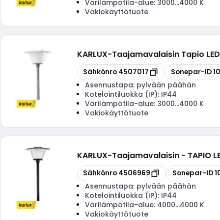
Värilämpötila-alue:
3000...4000 K
Vakiokäyttötuote
KARLUX
-
Taajamavalaisin Tapio LE
Kopioi
Kopioi
Sähkönro
4507017
Sonepar-ID
1
Asennustapa:
pylvään päähän
Kotelointiluokka (IP):
IP44
Värilämpötila-alue:
3000...4000 K
Vakiokäyttötuote
KARLUX
-
Taajamavalaisin - TAPIO
Kopioi
Kopioi
Sähkönro
4506969
Sonepar-ID
1
Asennustapa:
pylvään päähän
Kotelointiluokka (IP):
IP44
Värilämpötila-alue:
4000...4000 K
Vakiokäyttötuote