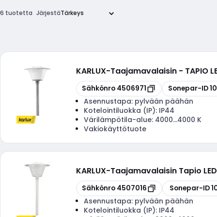
6 tuotetta
Järjestä
KARLUX
-
Taajamavalaisin - TAPIO
Kopioi
Kopioi
Sähkönro
4506971
Sonepar-ID
1
Asennustapa:
pylvään päähän
Kotelointiluokka (IP):
IP44
Värilämpötila-alue:
4000...4000 K
Vakiokäyttötuote
KARLUX
-
Taajamavalaisin Tapio LE
Kopioi
Kopioi
Sähkönro
4507016
Sonepar-ID
1
Asennustapa:
pylvään päähän
Kotelointiluokka (IP):
IP44