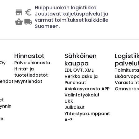
Huippuluokan logistiikka
Joustavat kuljetuspalvelut ja
varmat toimitukset kaikkialle
Suomeen.
Hinnastot
Sähköinen
Logistii
kauppa
palvelu
 Oy
Palveluhinnasto
Hinta- ja
EDI, OVT, XML,
Toimitust
tuotetiedostot
Verkkolasku ja
Lisäarvopa
aehdot
Myyntiehdot
Punchout
Varastoint
Asiakasvarasto APP
Omavaras
Valintatyökalut
ct
UKK
ynnin
Julkaisut
Yhteistyökumppanit
se
A-Z