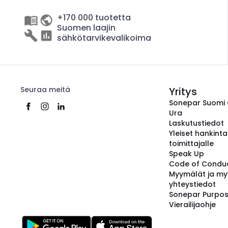
+170 000 tuotetta
Suomen laajin
sähkötarvikevalikoima
Seuraa meitä
Yritys
Sonepar Suomi
Ura
Laskutustiedot
Yleiset hankint
toimittajalle
Speak Up
Code of Condu
Myymälät ja my
yhteystiedot
Sonepar Purpo
Vierailijaohje