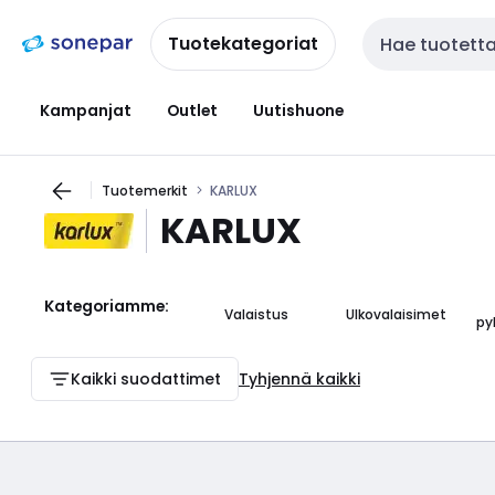
Siirry
Siirry
navigointiin
sisältöön
Tuotekategoriat
Haku
Kampanjat
Outlet
Uutishuone
Tuotemerkit
KARLUX
KARLUX
Kategoriamme:
Valaistus
Ulkovalaisimet
py
Kaikki suodattimet
Tyhjennä kaikki