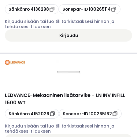
Kopioi
Kopioi
Sähkönro
4136298
Sonepar-ID
100265114
Kirjaudu sisään tai luo tili tarkistaaksesi hinnan ja
tehdäksesi tilauksen
Kirjaudu
LEDVANCE
-
Mekaaninen lisätarvike - LN INV INFILL
1500 WT
Kopioi
Kopioi
Sähkönro
4152026
Sonepar-ID
100265162
Kirjaudu sisään tai luo tili tarkistaaksesi hinnan ja
tehdäksesi tilauksen