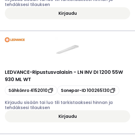
tehdäksesi tilauksen
Kirjaudu
LEDVANCE
-
Ripustusvalaisin - LN INV DI 1200 55W
930 ML WT
Kopioi
Kopioi
Sähkönro
4152010
Sonepar-ID
100265130
Kirjaudu sisään tai luo tili tarkistaaksesi hinnan ja
tehdäksesi tilauksen
Kirjaudu