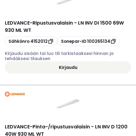
LEDVANCE
-
Ripustusvalaisin - LN INV DI 1500 69W
930 ML WT
Kopioi
Kopioi
Sähkönro
4152012
Sonepar-ID
100265134
Kirjaudu sisään tai luo tili tarkistaaksesi hinnan ja
tehdäksesi tilauksen
Kirjaudu
LEDVANCE
-
Pinta-/ripustusvalaisin - LN INV D 1200
40W 930 ML WT