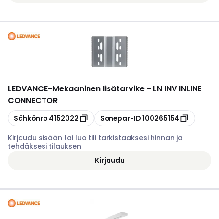
LEDVANCE
-
Mekaaninen lisätarvike - LN INV INLINE
CONNECTOR
Kopioi
Kopioi
Sähkönro
4152022
Sonepar-ID
100265154
Kirjaudu sisään tai luo tili tarkistaaksesi hinnan ja
tehdäksesi tilauksen
Kirjaudu