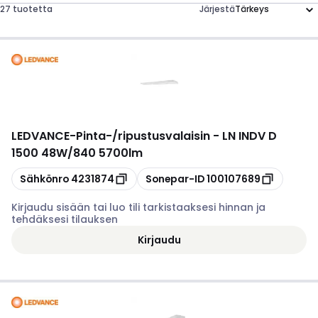
27 tuotetta
Järjestä
LEDVANCE
-
Pinta-/ripustusvalaisin - LN INDV D
1500 48W/840 5700lm
Kopioi
Kopioi
Sähkönro
4231874
Sonepar-ID
100107689
Kirjaudu sisään tai luo tili tarkistaaksesi hinnan ja
tehdäksesi tilauksen
Kirjaudu