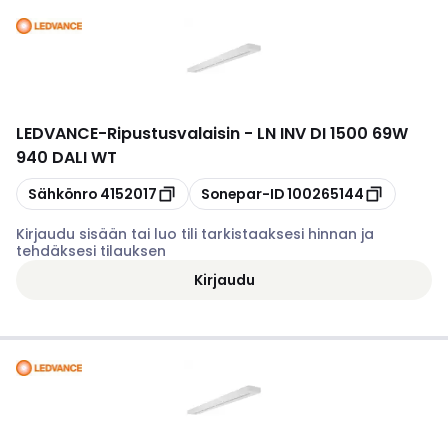
LEDVANCE
-
Ripustusvalaisin - LN INV DI 1500 69W
940 DALI WT
Kopioi
Kopioi
Sähkönro
4152017
Sonepar-ID
100265144
Kirjaudu sisään tai luo tili tarkistaaksesi hinnan ja
tehdäksesi tilauksen
Kirjaudu