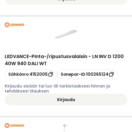
LEDVANCE
-
Pinta-/ripustusvalaisin - LN INV D 1200
40W 940 DALI WT
Kopioi
Kopioi
Sähkönro
4152005
Sonepar-ID
100265124
Kirjaudu sisään tai luo tili tarkistaaksesi hinnan ja
tehdäksesi tilauksen
Kirjaudu