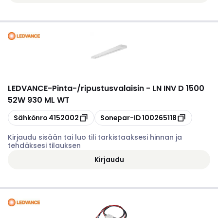
LEDVANCE
-
Pinta-/ripustusvalaisin - LN INV D 1500
52W 930 ML WT
Kopioi
Kopioi
Sähkönro
4152002
Sonepar-ID
100265118
Kirjaudu sisään tai luo tili tarkistaaksesi hinnan ja
tehdäksesi tilauksen
Kirjaudu