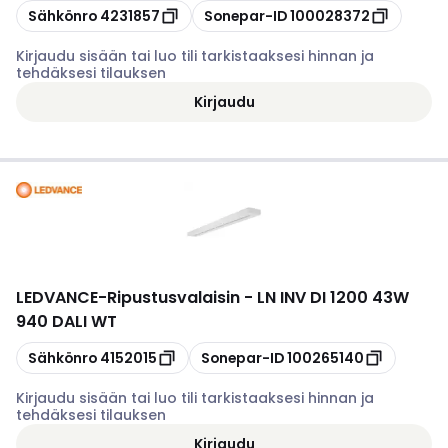
Kopioi
Kopioi
Sähkönro
4231857
Sonepar-ID
100028372
Kirjaudu sisään tai luo tili tarkistaaksesi hinnan ja
tehdäksesi tilauksen
Kirjaudu
LEDVANCE
-
Ripustusvalaisin - LN INV DI 1200 43W
940 DALI WT
Kopioi
Kopioi
Sähkönro
4152015
Sonepar-ID
100265140
Kirjaudu sisään tai luo tili tarkistaaksesi hinnan ja
tehdäksesi tilauksen
Kirjaudu