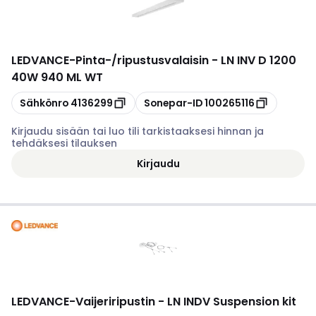
LEDVANCE
-
Pinta-/ripustusvalaisin - LN INV D 1200
40W 940 ML WT
Kopioi
Kopioi
Sähkönro
4136299
Sonepar-ID
100265116
Kirjaudu sisään tai luo tili tarkistaaksesi hinnan ja
tehdäksesi tilauksen
Kirjaudu
LEDVANCE
-
Vaijeriripustin - LN INDV Suspension kit