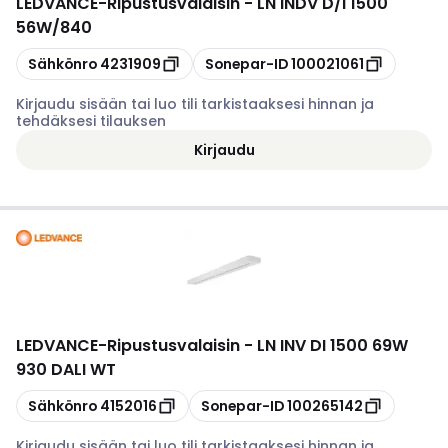
LEDVANCE
-
Ripustusvalaisin - LN INDV D/I 1500
56W/840
Kopioi
Kopioi
Sähkönro
4231909
Sonepar-ID
100021061
Kirjaudu sisään tai luo tili tarkistaaksesi hinnan ja
tehdäksesi tilauksen
Kirjaudu
LEDVANCE
-
Ripustusvalaisin - LN INV DI 1500 69W
930 DALI WT
Kopioi
Kopioi
Sähkönro
4152016
Sonepar-ID
100265142
Kirjaudu sisään tai luo tili tarkistaaksesi hinnan ja