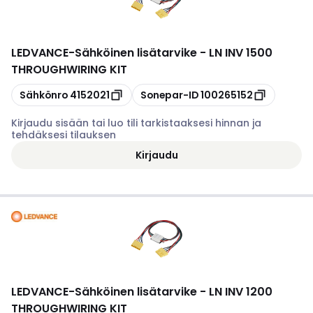
LEDVANCE
-
Sähköinen lisätarvike - LN INV 1500
THROUGHWIRING KIT
Kopioi
Kopioi
Sähkönro
4152021
Sonepar-ID
100265152
Kirjaudu sisään tai luo tili tarkistaaksesi hinnan ja
tehdäksesi tilauksen
Kirjaudu
LEDVANCE
-
Sähköinen lisätarvike - LN INV 1200
THROUGHWIRING KIT