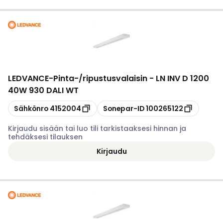
LEDVANCE
-
Pinta-/ripustusvalaisin - LN INV D 1200
40W 930 DALI WT
Kopioi
Kopioi
Sähkönro
4152004
Sonepar-ID
100265122
Kirjaudu sisään tai luo tili tarkistaaksesi hinnan ja
tehdäksesi tilauksen
Kirjaudu