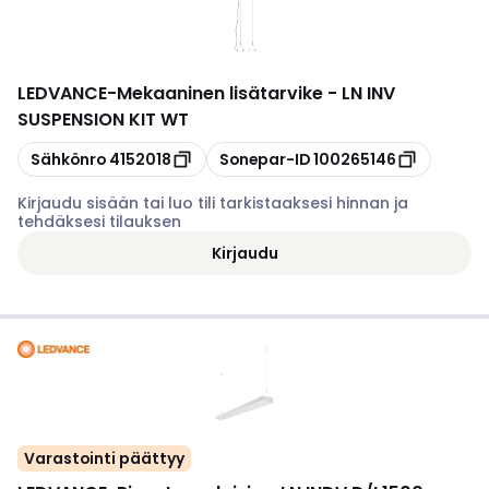
LEDVANCE
-
Mekaaninen lisätarvike - LN INV
SUSPENSION KIT WT
Kopioi
Kopioi
Sähkönro
4152018
Sonepar-ID
100265146
Kirjaudu sisään tai luo tili tarkistaaksesi hinnan ja
tehdäksesi tilauksen
Kirjaudu
Varastointi päättyy