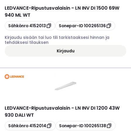
LEDVANCE
-
Ripustusvalaisin - LN INV DI 1500 69W
940 ML WT
Kopioi
Kopioi
Sähkönro
4152013
Sonepar-ID
100265136
Kirjaudu sisään tai luo tili tarkistaaksesi hinnan ja
tehdäksesi tilauksen
Kirjaudu
LEDVANCE
-
Ripustusvalaisin - LN INV DI 1200 43W
930 DALI WT
Kopioi
Kopioi
Sähkönro
4152014
Sonepar-ID
100265138