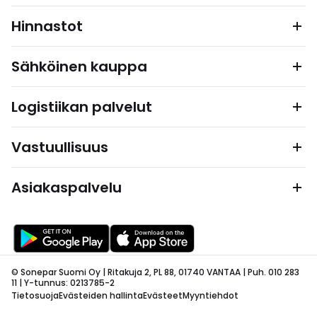
Hinnastot
Sähköinen kauppa
Logistiikan palvelut
Vastuullisuus
Asiakaspalvelu
© Sonepar Suomi Oy | Ritakuja 2, PL 88, 01740 VANTAA | Puh. 010 283
11 | Y-tunnus: 0213785-2
Tietosuoja
Evästeiden hallinta
Evästeet
Myyntiehdot