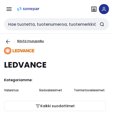
Siirry
Siirry
navigointiin
sisältöön
Haku
Näytä murupolku
LEDVANCE
Kategoriamme:
Si
Valaistus
Sisävalaisimet
Toimistovalaisimet
et
Kaikki suodattimet