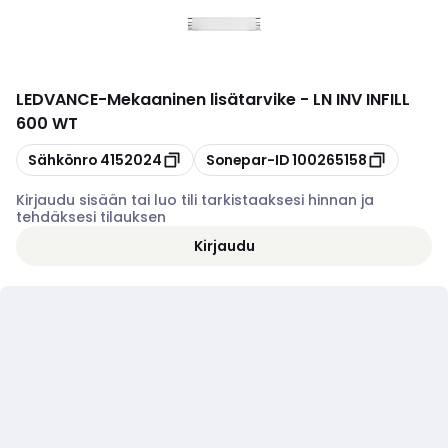
LEDVANCE
-
Mekaaninen lisätarvike - LN INV INFILL
600 WT
Kopioi
Kopioi
Sähkönro
4152024
Sonepar-ID
100265158
Kirjaudu sisään tai luo tili tarkistaaksesi hinnan ja
tehdäksesi tilauksen
Kirjaudu