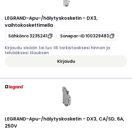
LEGRAND
-
Apu-/hälytyskosketin - DX3,
vaihtokoskettimella
Kopioi
Kopioi
Sähkönro
3235241
Sonepar-ID
100329483
Kirjaudu sisään tai luo tili tarkistaaksesi hinnan ja
tehdäksesi tilauksen
Kirjaudu
LEGRAND
-
Apu-/hälytyskosketin - DX3, CA/SD, 6A,
250V