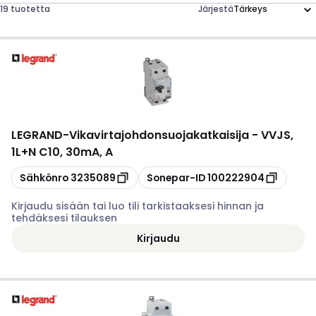
19 tuotetta
Järjestä
LEGRAND
-
Vikavirtajohdonsuojakatkaisija - VVJS,
1L+N C10, 30mA, A
Kopioi
Kopioi
Sähkönro
3235089
Sonepar-ID
100222904
Kirjaudu sisään tai luo tili tarkistaaksesi hinnan ja
tehdäksesi tilauksen
Kirjaudu