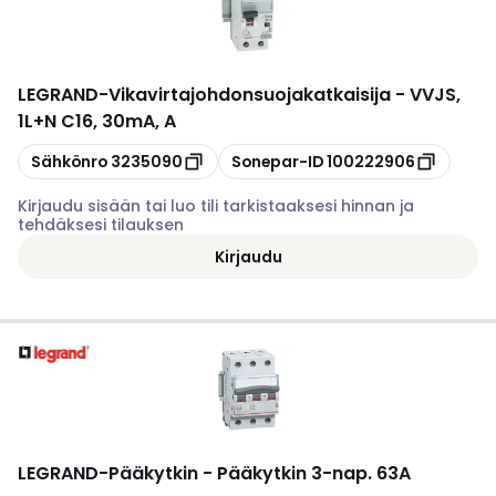
LEGRAND
-
Vikavirtajohdonsuojakatkaisija - VVJS,
1L+N C16, 30mA, A
Kopioi
Kopioi
Sähkönro
3235090
Sonepar-ID
100222906
Kirjaudu sisään tai luo tili tarkistaaksesi hinnan ja
tehdäksesi tilauksen
Kirjaudu
LEGRAND
-
Pääkytkin - Pääkytkin 3-nap. 63A