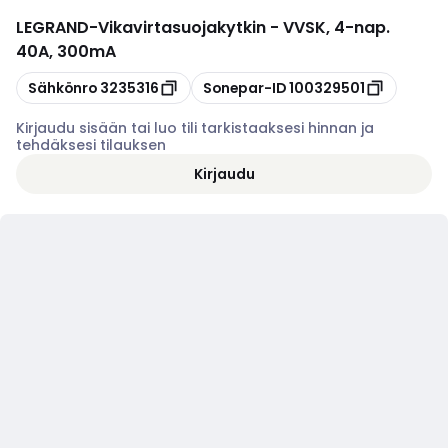
LEGRAND
-
Vikavirtasuojakytkin - VVSK, 4-nap.
40A, 300mA
Kopioi
Kopioi
Sähkönro
3235316
Sonepar-ID
100329501
Kirjaudu sisään tai luo tili tarkistaaksesi hinnan ja
tehdäksesi tilauksen
Kirjaudu