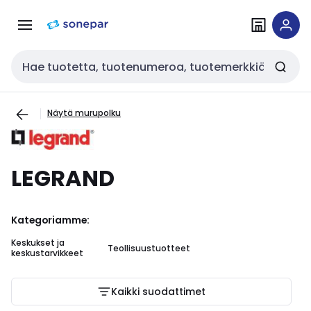
Siirry
Siirry
navigointiin
sisältöön
Haku
Näytä murupolku
LEGRAND
Kategoriamme:
Keskukset ja
Teollisuustuotteet
keskustarvikkeet
Kaikki suodattimet