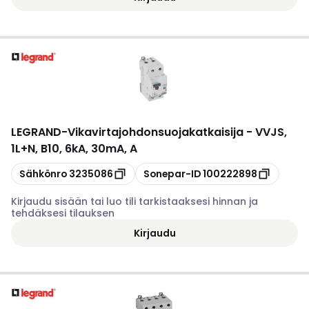
LEGRAND
-
Vikavirtajohdonsuojakatkaisija - VVJS,
1L+N, B10, 6kA, 30mA, A
Kopioi
Kopioi
Sähkönro
3235086
Sonepar-ID
100222898
Kirjaudu sisään tai luo tili tarkistaaksesi hinnan ja
tehdäksesi tilauksen
Kirjaudu