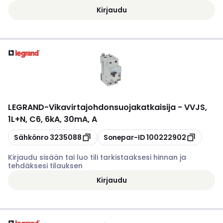
Kirjaudu
LEGRAND
-
Vikavirtajohdonsuojakatkaisija - VVJS,
1L+N, C6, 6kA, 30mA, A
Kopioi
Kopioi
Sähkönro
3235088
Sonepar-ID
100222902
Kirjaudu sisään tai luo tili tarkistaaksesi hinnan ja
tehdäksesi tilauksen
Kirjaudu