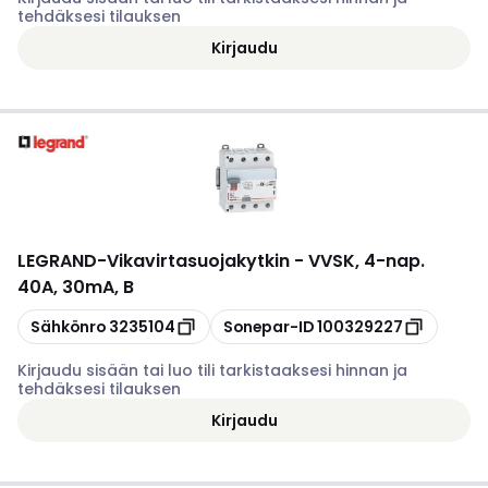
tehdäksesi tilauksen
Kirjaudu
LEGRAND
-
Vikavirtasuojakytkin - VVSK, 4-nap.
40A, 30mA, B
Kopioi
Kopioi
Sähkönro
3235104
Sonepar-ID
100329227
Kirjaudu sisään tai luo tili tarkistaaksesi hinnan ja
tehdäksesi tilauksen
Kirjaudu