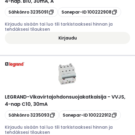
4-nap. B10, 30mA, A
Kopioi
Kopioi
Sähkönro
3235091
Sonepar-ID
100222908
Kirjaudu sisään tai luo tili tarkistaaksesi hinnan ja
tehdäksesi tilauksen
Kirjaudu
LEGRAND
-
Vikavirtajohdonsuojakatkaisija - VVJS,
4-nap C10, 30mA
Kopioi
Kopioi
Sähkönro
3235093
Sonepar-ID
100222912
Kirjaudu sisään tai luo tili tarkistaaksesi hinnan ja
tehdäksesi tilauksen