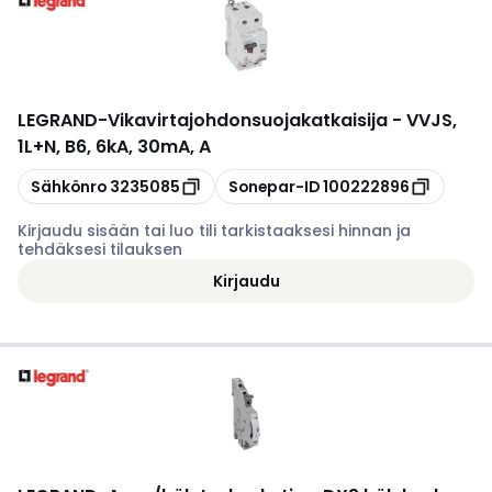
LEGRAND
-
Vikavirtajohdonsuojakatkaisija - VVJS,
1L+N, B6, 6kA, 30mA, A
Kopioi
Kopioi
Sähkönro
3235085
Sonepar-ID
100222896
Kirjaudu sisään tai luo tili tarkistaaksesi hinnan ja
tehdäksesi tilauksen
Kirjaudu