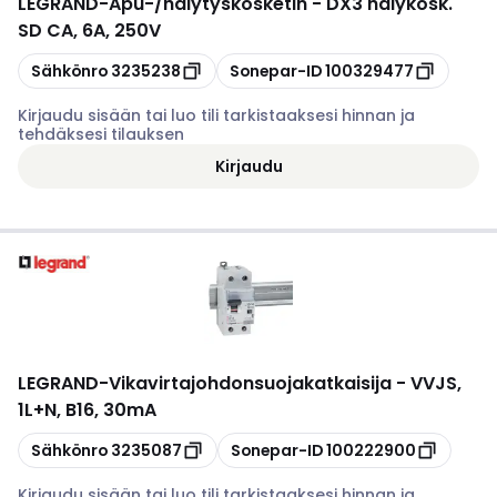
LEGRAND
-
Apu-/hälytyskosketin - DX3 hälykosk.
SD CA, 6A, 250V
Kopioi
Kopioi
Sähkönro
3235238
Sonepar-ID
100329477
Kirjaudu sisään tai luo tili tarkistaaksesi hinnan ja
tehdäksesi tilauksen
Kirjaudu
LEGRAND
-
Vikavirtajohdonsuojakatkaisija - VVJS,
1L+N, B16, 30mA
Kopioi
Kopioi
Sähkönro
3235087
Sonepar-ID
100222900
Kirjaudu sisään tai luo tili tarkistaaksesi hinnan ja