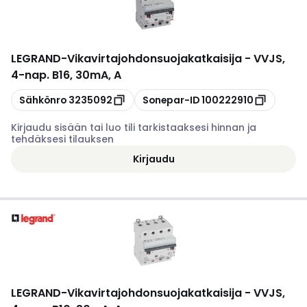
LEGRAND
-
Vikavirtajohdonsuojakatkaisija - VVJS,
4-nap. B16, 30mA, A
Kopioi
Kopioi
Sähkönro
3235092
Sonepar-ID
100222910
Kirjaudu sisään tai luo tili tarkistaaksesi hinnan ja
tehdäksesi tilauksen
Kirjaudu
LEGRAND
-
Vikavirtajohdonsuojakatkaisija - VVJS,