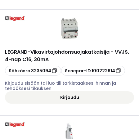
LEGRAND
-
Vikavirtajohdonsuojakatkaisija - VVJS,
4-nap C16, 30mA
Kopioi
Kopioi
Sähkönro
3235094
Sonepar-ID
100222914
Kirjaudu sisään tai luo tili tarkistaaksesi hinnan ja
tehdäksesi tilauksen
Kirjaudu