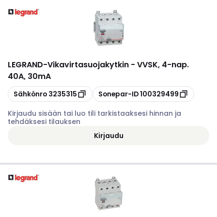
LEGRAND
-
Vikavirtasuojakytkin - VVSK, 4-nap.
40A, 30mA
Kopioi
Kopioi
Sähkönro
3235315
Sonepar-ID
100329499
Kirjaudu sisään tai luo tili tarkistaaksesi hinnan ja
tehdäksesi tilauksen
Kirjaudu