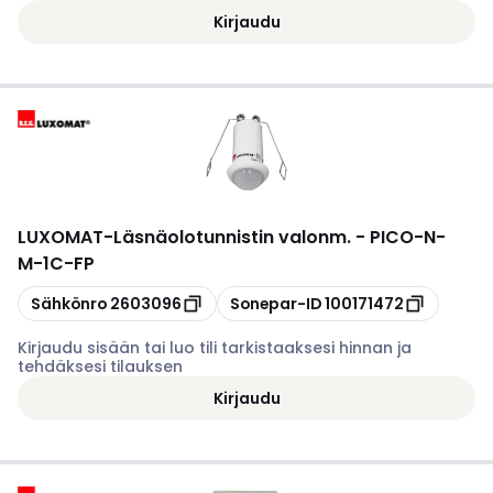
Kirjaudu
LUXOMAT
-
Läsnäolotunnistin valonm. - PICO-N-
M-1C-FP
Kopioi
Kopioi
Sähkönro
2603096
Sonepar-ID
100171472
Kirjaudu sisään tai luo tili tarkistaaksesi hinnan ja
tehdäksesi tilauksen
Kirjaudu