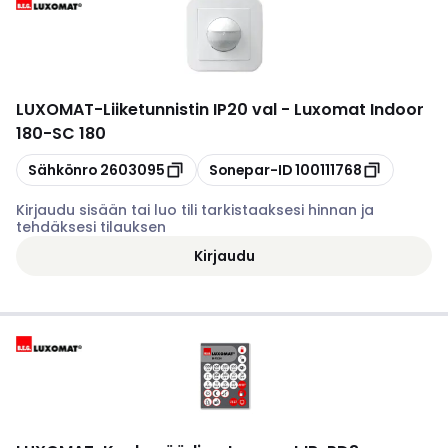
LUXOMAT
-
Liiketunnistin IP20 val - Luxomat Indoor
180-SC 180
Kopioi
Kopioi
Sähkönro
2603095
Sonepar-ID
100111768
Kirjaudu sisään tai luo tili tarkistaaksesi hinnan ja
tehdäksesi tilauksen
Kirjaudu