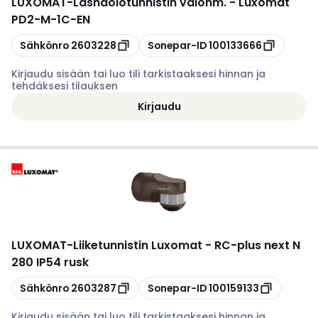
LUXOMAT
-
Läsnäolotunnistin valonm. - Luxomat
PD2-M-1C-EN
Kopioi
Kopioi
Sähkönro
2603228
Sonepar-ID
100133666
Kirjaudu sisään tai luo tili tarkistaaksesi hinnan ja
tehdäksesi tilauksen
Kirjaudu
LUXOMAT
-
Liiketunnistin Luxomat - RC-plus next N
280 IP54 rusk
Kopioi
Kopioi
Sähkönro
2603287
Sonepar-ID
100159133
Kirjaudu sisään tai luo tili tarkistaaksesi hinnan ja