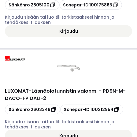
Kopioi
Kopioi
Sähkönro
2805100
Sonepar-ID
100175865
Kirjaudu sisään tai luo tili tarkistaaksesi hinnan ja
tehdäksesi tilauksen
Kirjaudu
LUXOMAT
-
Läsnäolotunnistin valonm. - PD9N-M-
DACO-FP DALI-2
Kopioi
Kopioi
Sähkönro
2603348
Sonepar-ID
100212954
Kirjaudu sisään tai luo tili tarkistaaksesi hinnan ja
tehdäksesi tilauksen
Kirjaudu