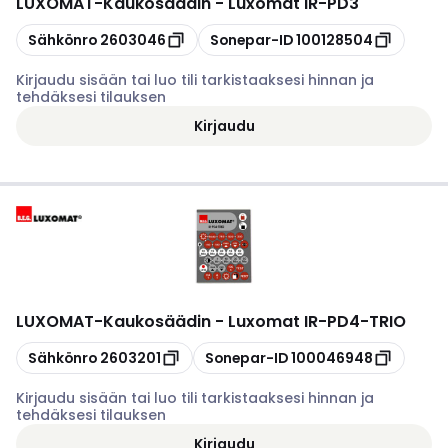
LUXOMAT
-
Kaukosäädin - Luxomat IR-PD3
Kopioi
Kopioi
Sähkönro
2603046
Sonepar-ID
100128504
Kirjaudu sisään tai luo tili tarkistaaksesi hinnan ja
tehdäksesi tilauksen
Kirjaudu
LUXOMAT
-
Kaukosäädin - Luxomat IR-PD4-TRIO
Kopioi
Kopioi
Sähkönro
2603201
Sonepar-ID
100046948
Kirjaudu sisään tai luo tili tarkistaaksesi hinnan ja
tehdäksesi tilauksen
Kirjaudu