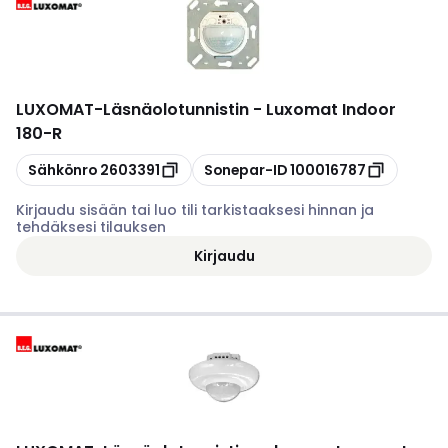
LUXOMAT
-
Läsnäolotunnistin - Luxomat Indoor
180-R
Kopioi
Kopioi
Sähkönro
2603391
Sonepar-ID
100016787
Kirjaudu sisään tai luo tili tarkistaaksesi hinnan ja
tehdäksesi tilauksen
Kirjaudu