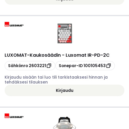
LUXOMAT
-
Kaukosäädin - Luxomat IR-PD-2C
Kopioi
Kopioi
Sähkönro
2603221
Sonepar-ID
100105453
Kirjaudu sisään tai luo tili tarkistaaksesi hinnan ja
tehdäksesi tilauksen
Kirjaudu