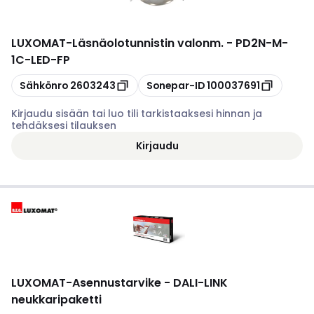
LUXOMAT
-
Läsnäolotunnistin valonm. - PD2N-M-
1C-LED-FP
Kopioi
Kopioi
Sähkönro
2603243
Sonepar-ID
100037691
Kirjaudu sisään tai luo tili tarkistaaksesi hinnan ja
tehdäksesi tilauksen
Kirjaudu
LUXOMAT
-
Asennustarvike - DALI-LINK
neukkaripaketti