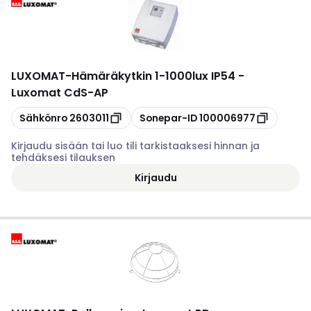
LUXOMAT
-
Hämäräkytkin 1-1000lux IP54 -
Luxomat CdS-AP
Kopioi
Kopioi
Sähkönro
2603011
Sonepar-ID
100006977
Kirjaudu sisään tai luo tili tarkistaaksesi hinnan ja
tehdäksesi tilauksen
Kirjaudu