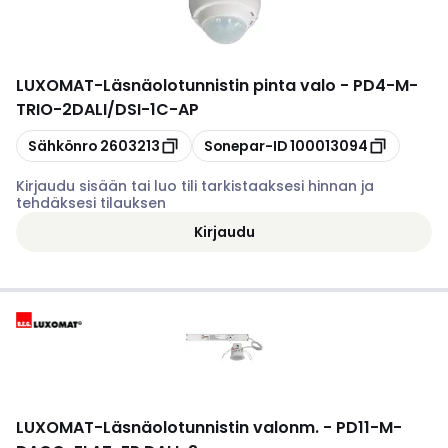
LUXOMAT
-
Läsnäolotunnistin pinta valo - PD4-M-
TRIO-2DALI/DSI-1C-AP
Kopioi
Kopioi
Sähkönro
2603213
Sonepar-ID
100013094
Kirjaudu sisään tai luo tili tarkistaaksesi hinnan ja
tehdäksesi tilauksen
Kirjaudu
LUXOMAT
-
Läsnäolotunnistin valonm. - PD11-M-