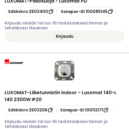
LUXOMAT
-
Pallosuoja - Luxomat PD
Kopioi
Kopioi
Sähkönro
2603400
Sonepar-ID
100085145
Kirjaudu sisään tai luo tili tarkistaaksesi hinnan ja
tehdäksesi tilauksen
Kirjaudu
LUXOMAT
-
Liiketunnistin indoor - Luxomat 140-L
140 2300W IP20
Kopioi
Kopioi
Sähkönro
2603206
Sonepar-ID
100112171
Kirjaudu sisään tai luo tili tarkistaaksesi hinnan ja
tehdäksesi tilauksen