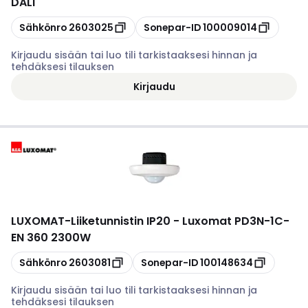
DALI
Kopioi
Kopioi
Sähkönro
2603025
Sonepar-ID
100009014
Kirjaudu sisään tai luo tili tarkistaaksesi hinnan ja
tehdäksesi tilauksen
Kirjaudu
LUXOMAT
-
Liiketunnistin IP20 - Luxomat PD3N-1C-
EN 360 2300W
Kopioi
Kopioi
Sähkönro
2603081
Sonepar-ID
100148634
Kirjaudu sisään tai luo tili tarkistaaksesi hinnan ja
tehdäksesi tilauksen