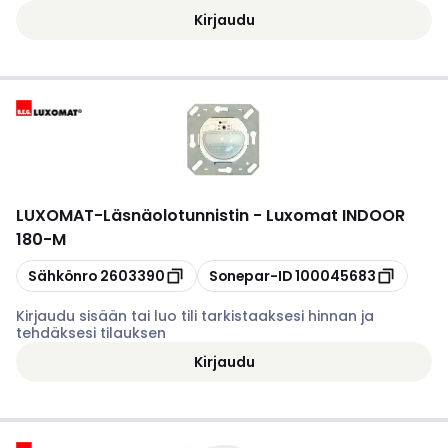
Kirjaudu
LUXOMAT
-
Läsnäolotunnistin - Luxomat INDOOR
180-M
Kopioi
Kopioi
Sähkönro
2603390
Sonepar-ID
100045683
Kirjaudu sisään tai luo tili tarkistaaksesi hinnan ja
tehdäksesi tilauksen
Kirjaudu