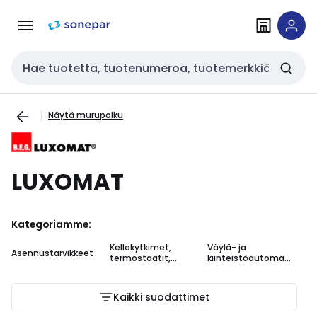
Siirry
Siirry
navigointiin
sisältöön
Haku
Näytä murupolku
LUXOMAT
Kategoriamme:
Kellokytkimet,
Väylä- ja
Asennustarvikkeet
termostaatit,
kiinteistöautomaa
valaistuksenohjaus
tio
Kaikki suodattimet