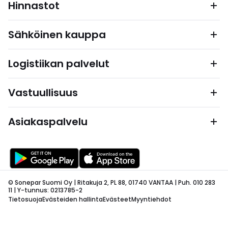
Hinnastot
Sähköinen kauppa
Logistiikan palvelut
Vastuullisuus
Asiakaspalvelu
© Sonepar Suomi Oy | Ritakuja 2, PL 88, 01740 VANTAA | Puh. 010 283
11 | Y-tunnus: 0213785-2
Tietosuoja
Evästeiden hallinta
Evästeet
Myyntiehdot