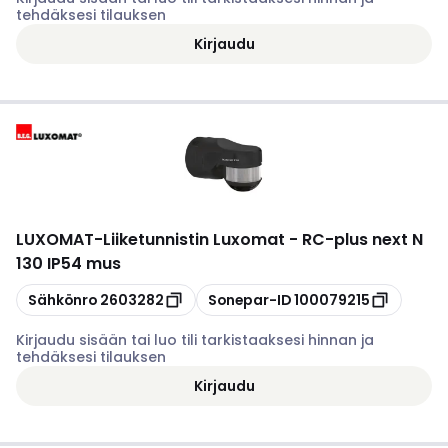
tehdäksesi tilauksen
Kirjaudu
LUXOMAT
-
Liiketunnistin Luxomat - RC-plus next N
130 IP54 mus
Kopioi
Kopioi
Sähkönro
2603282
Sonepar-ID
100079215
Kirjaudu sisään tai luo tili tarkistaaksesi hinnan ja
tehdäksesi tilauksen
Kirjaudu