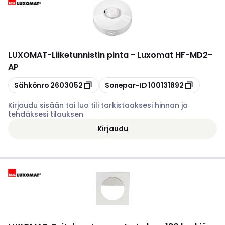
LUXOMAT
-
Liiketunnistin pinta - Luxomat HF-MD2-
AP
Kopioi
Kopioi
Sähkönro
2603052
Sonepar-ID
100131892
Kirjaudu sisään tai luo tili tarkistaaksesi hinnan ja
tehdäksesi tilauksen
Kirjaudu