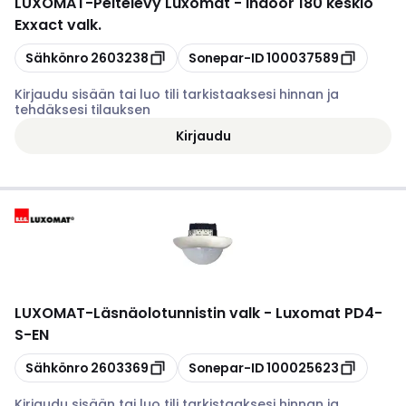
LUXOMAT
-
Peitelevy Luxomat - Indoor 180 keskiö
Exxact valk.
Kopioi
Kopioi
Sähkönro
2603238
Sonepar-ID
100037589
Kirjaudu sisään tai luo tili tarkistaaksesi hinnan ja
tehdäksesi tilauksen
Kirjaudu
LUXOMAT
-
Läsnäolotunnistin valk - Luxomat PD4-
S-EN
Kopioi
Kopioi
Sähkönro
2603369
Sonepar-ID
100025623
Kirjaudu sisään tai luo tili tarkistaaksesi hinnan ja