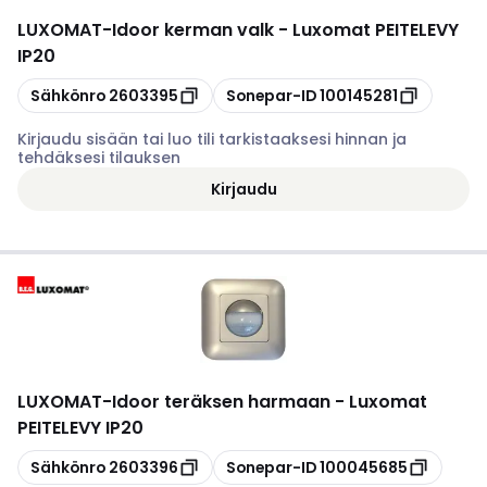
LUXOMAT
-
Idoor kerman valk - Luxomat PEITELEVY
IP20
Kopioi
Kopioi
Sähkönro
2603395
Sonepar-ID
100145281
Kirjaudu sisään tai luo tili tarkistaaksesi hinnan ja
tehdäksesi tilauksen
Kirjaudu
LUXOMAT
-
Idoor teräksen harmaan - Luxomat
PEITELEVY IP20
Kopioi
Kopioi
Sähkönro
2603396
Sonepar-ID
100045685