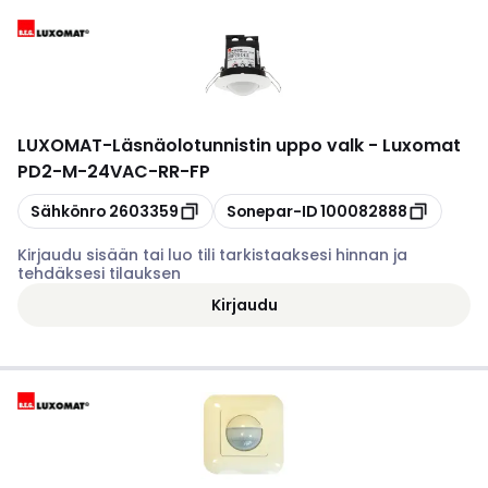
LUXOMAT
-
Läsnäolotunnistin uppo valk - Luxomat
PD2-M-24VAC-RR-FP
Kopioi
Kopioi
Sähkönro
2603359
Sonepar-ID
100082888
Kirjaudu sisään tai luo tili tarkistaaksesi hinnan ja
tehdäksesi tilauksen
Kirjaudu