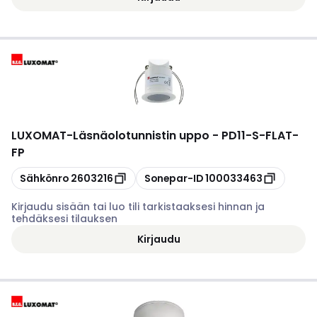
LUXOMAT
-
Läsnäolotunnistin uppo - PD11-S-FLAT-
FP
Kopioi
Kopioi
Sähkönro
2603216
Sonepar-ID
100033463
Kirjaudu sisään tai luo tili tarkistaaksesi hinnan ja
tehdäksesi tilauksen
Kirjaudu