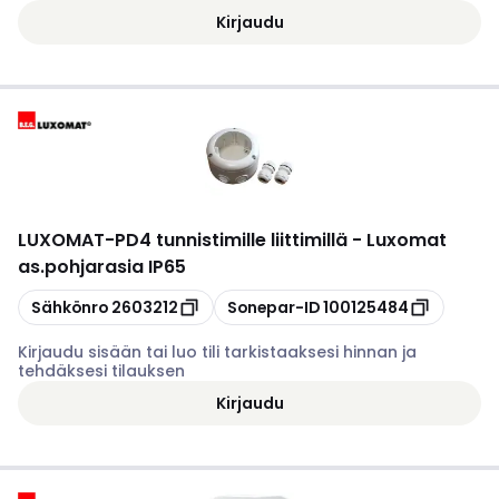
Kirjaudu
LUXOMAT
-
PD4 tunnistimille liittimillä - Luxomat
as.pohjarasia IP65
Kopioi
Kopioi
Sähkönro
2603212
Sonepar-ID
100125484
Kirjaudu sisään tai luo tili tarkistaaksesi hinnan ja
tehdäksesi tilauksen
Kirjaudu