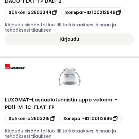
DACO-FLAT-FP DALI-2
Kopioi
Kopioi
Sähkönro
2603344
Sonepar-ID
100212946
Kirjaudu sisään tai luo tili tarkistaaksesi hinnan ja
tehdäksesi tilauksen
Kirjaudu
LUXOMAT
-
Läsnäolotunnistin uppo valonm. -
PD11-M-1C-FLAT-FP
Kopioi
Kopioi
Sähkönro
2603215
Sonepar-ID
100112896
Kirjaudu sisään tai luo tili tarkistaaksesi hinnan ja
tehdäksesi tilauksen