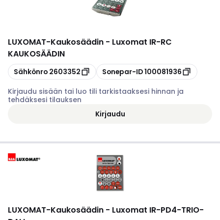
LUXOMAT
-
Kaukosäädin - Luxomat IR-RC
KAUKOSÄÄDIN
Kopioi
Kopioi
Sähkönro
2603352
Sonepar-ID
100081936
Kirjaudu sisään tai luo tili tarkistaaksesi hinnan ja
tehdäksesi tilauksen
Kirjaudu
LUXOMAT
-
Kaukosäädin - Luxomat IR-PD4-TRIO-