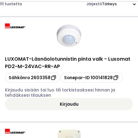
111 tuotetta
Järjestä
LUXOMAT
-
Läsnäolotunnistin pinta valk - Luxomat
PD2-M-24VAC-RR-AP
Kopioi
Kopioi
Sähkönro
2603358
Sonepar-ID
100141828
Kirjaudu sisään tai luo tili tarkistaaksesi hinnan ja
tehdäksesi tilauksen
Kirjaudu