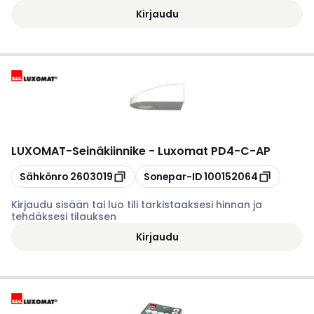
Kirjaudu
LUXOMAT
-
Seinäkiinnike - Luxomat PD4-C-AP
Kopioi
Kopioi
Sähkönro
2603019
Sonepar-ID
100152064
Kirjaudu sisään tai luo tili tarkistaaksesi hinnan ja
tehdäksesi tilauksen
Kirjaudu