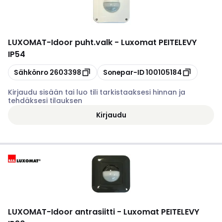
LUXOMAT
-
Idoor puht.valk - Luxomat PEITELEVY
IP54
Kopioi
Kopioi
Sähkönro
2603398
Sonepar-ID
100105184
Kirjaudu sisään tai luo tili tarkistaaksesi hinnan ja
tehdäksesi tilauksen
Kirjaudu
LUXOMAT
-
Idoor antrasiitti - Luxomat PEITELEVY