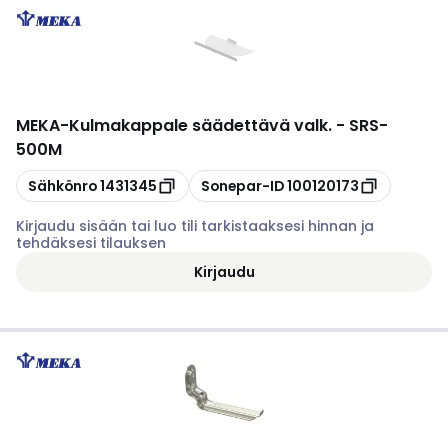
MEKA
-
Kulmakappale säädettävä valk. - SRS-
500M
Kopioi
Kopioi
Sähkönro
1431345
Sonepar-ID
100120173
Kirjaudu sisään tai luo tili tarkistaaksesi hinnan ja
tehdäksesi tilauksen
Kirjaudu