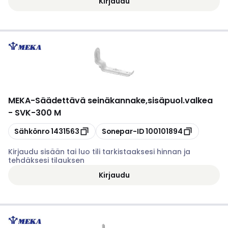
Kirjaudu
MEKA
-
Säädettävä seinäkannake,sisäpuol.valkea
- SVK-300 M
Kopioi
Kopioi
Sähkönro
1431563
Sonepar-ID
100101894
Kirjaudu sisään tai luo tili tarkistaaksesi hinnan ja
tehdäksesi tilauksen
Kirjaudu