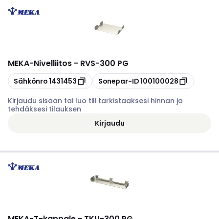
MEKA
-
Nivelliitos - RVS-300 PG
Kopioi
Kopioi
Sähkönro
1431453
Sonepar-ID
100100028
Kirjaudu sisään tai luo tili tarkistaaksesi hinnan ja
tehdäksesi tilauksen
Kirjaudu
MEKA
-
T-kappale - TKU-300 PG