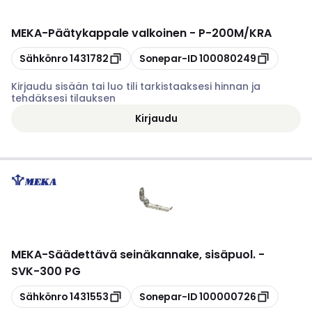
MEKA
-
Päätykappale valkoinen - P-200M/KRA
Kopioi
Kopioi
Sähkönro
1431782
Sonepar-ID
100080249
Kirjaudu sisään tai luo tili tarkistaaksesi hinnan ja
tehdäksesi tilauksen
Kirjaudu
MEKA
-
Säädettävä seinäkannake, sisäpuol. -
SVK-300 PG
Kopioi
Kopioi
Sähkönro
1431553
Sonepar-ID
100000726