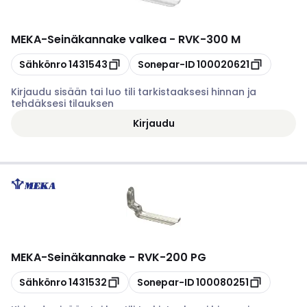
MEKA
-
Seinäkannake valkea - RVK-300 M
Kopioi
Kopioi
Sähkönro
1431543
Sonepar-ID
100020621
Kirjaudu sisään tai luo tili tarkistaaksesi hinnan ja
tehdäksesi tilauksen
Kirjaudu
MEKA
-
Seinäkannake - RVK-200 PG
Kopioi
Kopioi
Sähkönro
1431532
Sonepar-ID
100080251