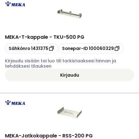
MEKA
-
T-kappale - TKU-500 PG
Kopioi
Kopioi
Sähkönro
1431375
Sonepar-ID
100060329
Kirjaudu sisään tai luo tili tarkistaaksesi hinnan ja
tehdäksesi tilauksen
Kirjaudu
MEKA
-
Jatkokappale - RSS-200 PG