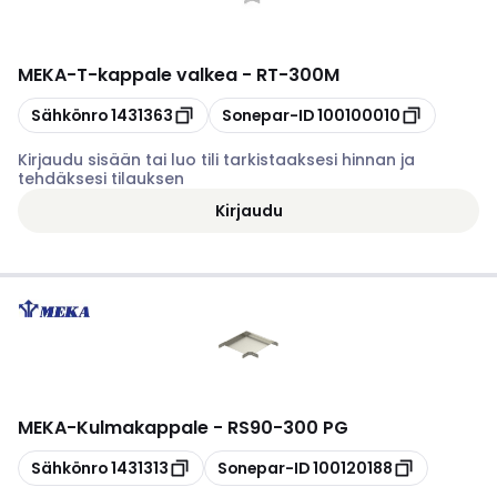
MEKA
-
T-kappale valkea - RT-300M
Kopioi
Kopioi
Sähkönro
1431363
Sonepar-ID
100100010
Kirjaudu sisään tai luo tili tarkistaaksesi hinnan ja
tehdäksesi tilauksen
Kirjaudu
MEKA
-
Kulmakappale - RS90-300 PG
Kopioi
Kopioi
Sähkönro
1431313
Sonepar-ID
100120188