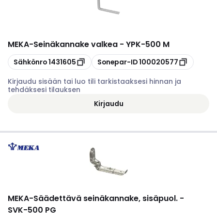
MEKA
-
Seinäkannake valkea - YPK-500 M
Kopioi
Kopioi
Sähkönro
1431605
Sonepar-ID
100020577
Kirjaudu sisään tai luo tili tarkistaaksesi hinnan ja
tehdäksesi tilauksen
Kirjaudu
MEKA
-
Säädettävä seinäkannake, sisäpuol. -
SVK-500 PG