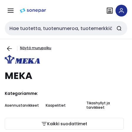
Siirry
Siirry
navigointiin
sisältöön
Haku
Näytä murupolku
MEKA
Kategoriamme:
Tikashyllyt ja
Le
Asennustarvikkeet
Kaapelitiet
tarvikkeet
ta
Kaikki suodattimet