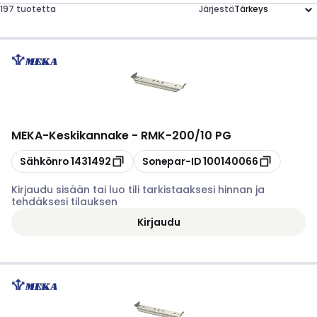
197 tuotetta
Järjestä
MEKA
-
Keskikannake - RMK-200/10 PG
Kopioi
Kopioi
Sähkönro
1431492
Sonepar-ID
100140066
Kirjaudu sisään tai luo tili tarkistaaksesi hinnan ja
tehdäksesi tilauksen
Kirjaudu