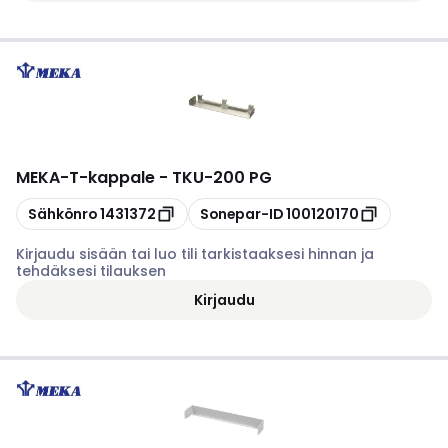
MEKA
-
T-kappale - TKU-200 PG
Kopioi
Kopioi
Sähkönro
1431372
Sonepar-ID
100120170
Kirjaudu sisään tai luo tili tarkistaaksesi hinnan ja
tehdäksesi tilauksen
Kirjaudu