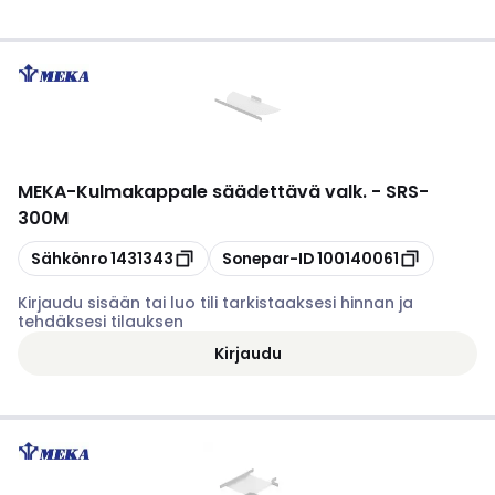
MEKA
-
Kulmakappale säädettävä valk. - SRS-
300M
Kopioi
Kopioi
Sähkönro
1431343
Sonepar-ID
100140061
Kirjaudu sisään tai luo tili tarkistaaksesi hinnan ja
tehdäksesi tilauksen
Kirjaudu