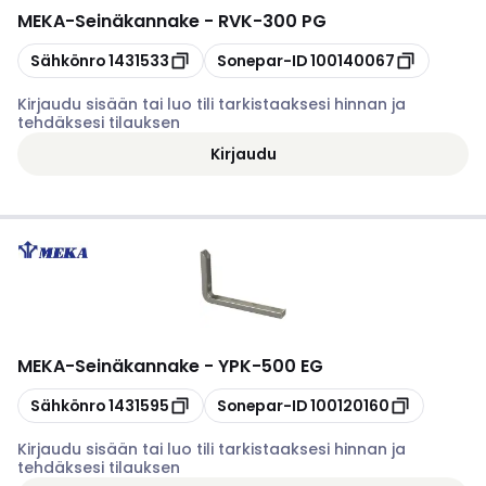
MEKA
-
Seinäkannake - RVK-300 PG
Kopioi
Kopioi
Sähkönro
1431533
Sonepar-ID
100140067
Kirjaudu sisään tai luo tili tarkistaaksesi hinnan ja
tehdäksesi tilauksen
Kirjaudu
MEKA
-
Seinäkannake - YPK-500 EG
Kopioi
Kopioi
Sähkönro
1431595
Sonepar-ID
100120160
Kirjaudu sisään tai luo tili tarkistaaksesi hinnan ja
tehdäksesi tilauksen