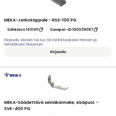
MEKA
-
Jatkokappale - RSS-100 PG
Kopioi
Kopioi
Sähkönro
1431411
Sonepar-ID
100039087
Kirjaudu sisään tai luo tili tarkistaaksesi hinnan ja
tehdäksesi tilauksen
Kirjaudu
MEKA
-
Säädettävä seinäkannake, sisäpuol. -
SVK-400 PG