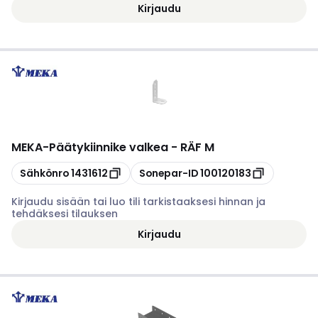
Kirjaudu
MEKA
-
Päätykiinnike valkea - RÄF M
Kopioi
Kopioi
Sähkönro
1431612
Sonepar-ID
100120183
Kirjaudu sisään tai luo tili tarkistaaksesi hinnan ja
tehdäksesi tilauksen
Kirjaudu