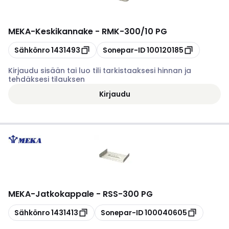
MEKA
-
Keskikannake - RMK-300/10 PG
Kopioi
Kopioi
Sähkönro
1431493
Sonepar-ID
100120185
Kirjaudu sisään tai luo tili tarkistaaksesi hinnan ja
tehdäksesi tilauksen
Kirjaudu
MEKA
-
Jatkokappale - RSS-300 PG
Kopioi
Kopioi
Sähkönro
1431413
Sonepar-ID
100040605