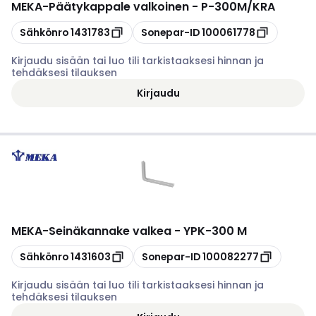
MEKA
-
Päätykappale valkoinen - P-300M/KRA
Kopioi
Kopioi
Sähkönro
1431783
Sonepar-ID
100061778
Kirjaudu sisään tai luo tili tarkistaaksesi hinnan ja
tehdäksesi tilauksen
Kirjaudu
MEKA
-
Seinäkannake valkea - YPK-300 M
Kopioi
Kopioi
Sähkönro
1431603
Sonepar-ID
100082277
Kirjaudu sisään tai luo tili tarkistaaksesi hinnan ja
tehdäksesi tilauksen