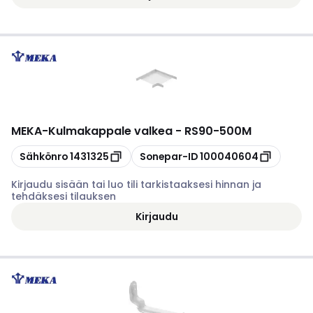
MEKA
-
Kulmakappale valkea - RS90-500M
Kopioi
Kopioi
Sähkönro
1431325
Sonepar-ID
100040604
Kirjaudu sisään tai luo tili tarkistaaksesi hinnan ja
tehdäksesi tilauksen
Kirjaudu