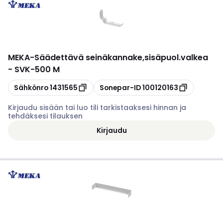
MEKA
-
Säädettävä seinäkannake,sisäpuol.valkea
- SVK-500 M
Kopioi
Kopioi
Sähkönro
1431565
Sonepar-ID
100120163
Kirjaudu sisään tai luo tili tarkistaaksesi hinnan ja
tehdäksesi tilauksen
Kirjaudu