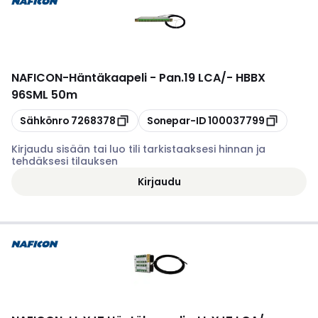
NAFICON
-
Häntäkaapeli - Pan.19 LCA/- HBBX
96SML 50m
Kopioi
Kopioi
Sähkönro
7268378
Sonepar-ID
100037799
Kirjaudu sisään tai luo tili tarkistaaksesi hinnan ja
tehdäksesi tilauksen
Kirjaudu