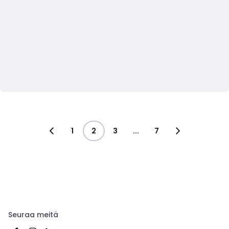
1
2
3
...
7
Seuraa meitä