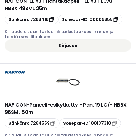
NAFICON
-
LL YJT Häntäkaapeli - LL YJT LCA/-
HBBX 48SML 25m
Kopioi
Kopioi
Sähkönro
7268416
Sonepar-ID
100009855
Kirjaudu sisään tai luo tili tarkistaaksesi hinnan ja
tehdäksesi tilauksen
Kirjaudu
NAFICON
-
Paneeli-esikytketty - Pan. 19 LC/- HBBX
96SML 50m
Kopioi
Kopioi
Sähkönro
7264559
Sonepar-ID
100137310
Kirjaudu sisään tai luo tili tarkistaaksesi hinnan ja