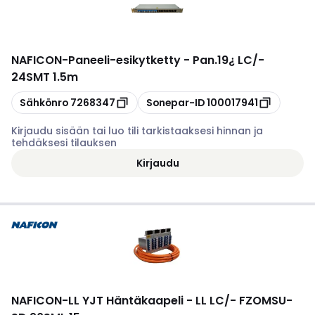
NAFICON
-
Paneeli-esikytketty - Pan.19¿ LC/-
24SMT 1.5m
Kopioi
Kopioi
Sähkönro
7268347
Sonepar-ID
100017941
Kirjaudu sisään tai luo tili tarkistaaksesi hinnan ja
tehdäksesi tilauksen
Kirjaudu
NAFICON
-
LL YJT Häntäkaapeli - LL LC/- FZOMSU-