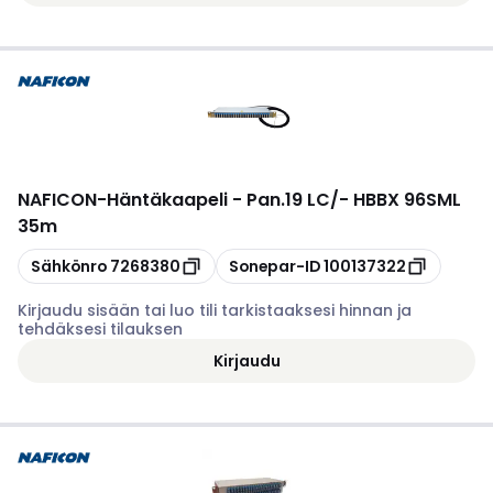
NAFICON
-
Häntäkaapeli - Pan.19 LC/- HBBX 96SML
35m
Kopioi
Kopioi
Sähkönro
7268380
Sonepar-ID
100137322
Kirjaudu sisään tai luo tili tarkistaaksesi hinnan ja
tehdäksesi tilauksen
Kirjaudu