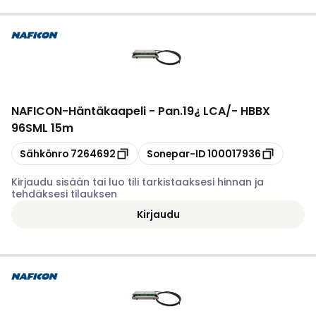
NAFICON
-
Häntäkaapeli - Pan.19¿ LCA/- HBBX
96SML 15m
Kopioi
Kopioi
Sähkönro
7264692
Sonepar-ID
100017936
Kirjaudu sisään tai luo tili tarkistaaksesi hinnan ja
tehdäksesi tilauksen
Kirjaudu