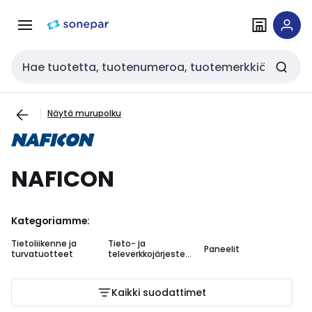
Siirry
Siirry
navigointiin
sisältöön
Haku
Näytä murupolku
NAFICON
Kategoriamme:
Tietoliikenne ja
Tieto- ja
Paneelit
YJ
turvatuotteet
televerkkojärjestel
mät
Kaikki suodattimet