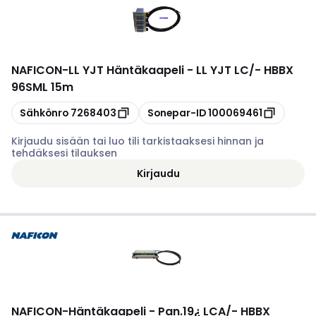
NAFICON
-
LL YJT Häntäkaapeli - LL YJT LC/- HBBX
96SML 15m
Kopioi
Kopioi
Sähkönro
7268403
Sonepar-ID
100069461
Kirjaudu sisään tai luo tili tarkistaaksesi hinnan ja
tehdäksesi tilauksen
Kirjaudu
NAFICON
-
Häntäkaapeli - Pan.19¿ LCA/- HBBX