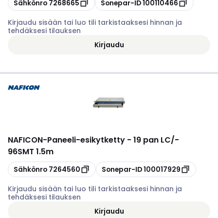
Kopioi
Kopioi
Sähkönro
7268665
Sonepar-ID
100110466
Kirjaudu sisään tai luo tili tarkistaaksesi hinnan ja
tehdäksesi tilauksen
Kirjaudu
NAFICON
-
Paneeli-esikytketty - 19 pan LC/-
96SMT 1.5m
Kopioi
Kopioi
Sähkönro
7264560
Sonepar-ID
100017929
Kirjaudu sisään tai luo tili tarkistaaksesi hinnan ja
tehdäksesi tilauksen
Kirjaudu