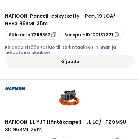
NAFICON
-
Paneeli-esikytketty - Pan. 19 LCA/-
HBBX 96SML 35m
Kopioi
Kopioi
Sähkönro
7268362
Sonepar-ID
100137321
Kirjaudu sisään tai luo tili tarkistaaksesi hinnan ja
tehdäksesi tilauksen
Kirjaudu
NAFICON
-
LL YJT Häntäkaapeli - LL LC/- FZOMSU-
SD 96SML 25m