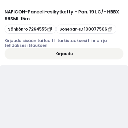
NAFICON
-
Paneeli-esikytketty - Pan. 19 LC/- HBBX
96SML 15m
Kopioi
Kopioi
Sähkönro
7264555
Sonepar-ID
100077506
Kirjaudu sisään tai luo tili tarkistaaksesi hinnan ja
tehdäksesi tilauksen
Kirjaudu