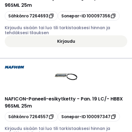
96SML 25m
Kopioi
Kopioi
Sähkönro
7264693
Sonepar-ID
100097356
Kirjaudu sisään tai luo tili tarkistaaksesi hinnan ja
tehdäksesi tilauksen
Kirjaudu
NAFICON
-
Paneeli-esikytketty - Pan. 19 LC/- HBBX
96SML 25m
Kopioi
Kopioi
Sähkönro
7264557
Sonepar-ID
100097347
Kirjaudu sisään tai luo tili tarkistaaksesi hinnan ja