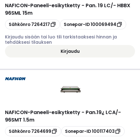
NAFICON
-
Paneeli-esikytketty - Pan. 19 LC/- HBBX
96SML 15m
Kopioi
Kopioi
Sähkönro
7264217
Sonepar-ID
100069494
Kirjaudu sisään tai luo tili tarkistaaksesi hinnan ja
tehdäksesi tilauksen
Kirjaudu
NAFICON
-
Paneeli-esikytketty - Pan.19¿ LCA/-
96SMT 1.5m
Kopioi
Kopioi
Sähkönro
7264699
Sonepar-ID
100117403