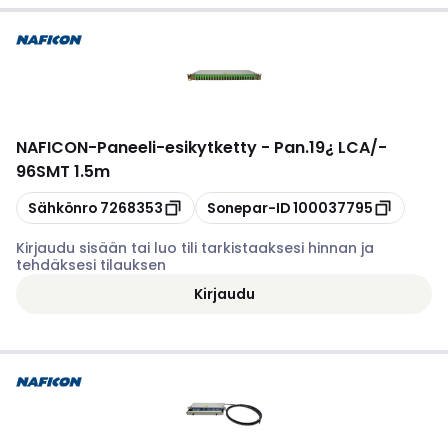
NAFICON
-
Paneeli-esikytketty - Pan.19¿ LCA/-
96SMT 1.5m
Kopioi
Kopioi
Sähkönro
7268353
Sonepar-ID
100037795
Kirjaudu sisään tai luo tili tarkistaaksesi hinnan ja
tehdäksesi tilauksen
Kirjaudu