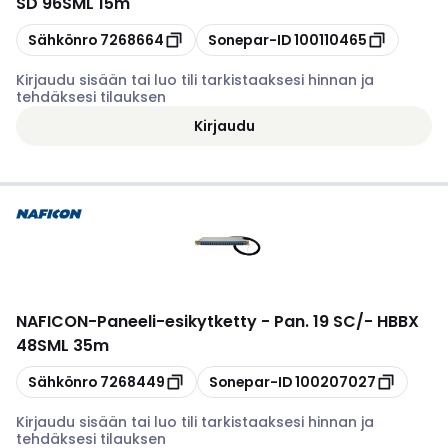
SD 96SML 15m
Kopioi
Kopioi
Sähkönro
7268664
Sonepar-ID
100110465
Kirjaudu sisään tai luo tili tarkistaaksesi hinnan ja
tehdäksesi tilauksen
Kirjaudu
NAFICON
-
Paneeli-esikytketty - Pan. 19 SC/- HBBX
48SML 35m
Kopioi
Kopioi
Sähkönro
7268449
Sonepar-ID
100207027
Kirjaudu sisään tai luo tili tarkistaaksesi hinnan ja
tehdäksesi tilauksen