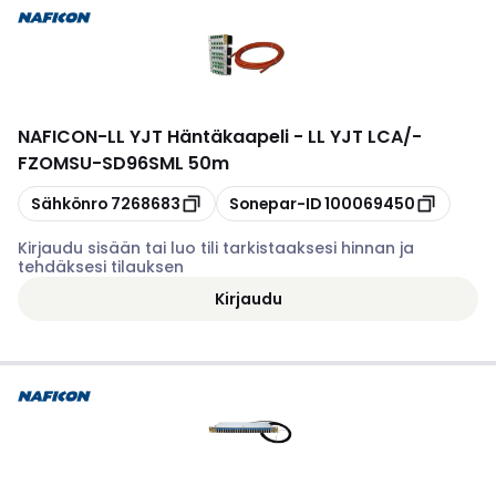
NAFICON
-
LL YJT Häntäkaapeli - LL YJT LCA/-
FZOMSU-SD96SML 50m
Kopioi
Kopioi
Sähkönro
7268683
Sonepar-ID
100069450
Kirjaudu sisään tai luo tili tarkistaaksesi hinnan ja
tehdäksesi tilauksen
Kirjaudu