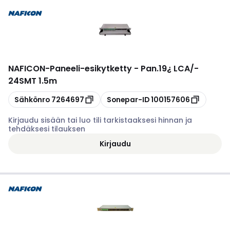
NAFICON
-
Paneeli-esikytketty - Pan.19¿ LCA/-
24SMT 1.5m
Kopioi
Kopioi
Sähkönro
7264697
Sonepar-ID
100157606
Kirjaudu sisään tai luo tili tarkistaaksesi hinnan ja
tehdäksesi tilauksen
Kirjaudu