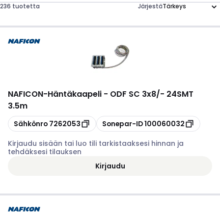
236 tuotetta
Järjestä
NAFICON
-
Häntäkaapeli - ODF SC 3x8/- 24SMT
3.5m
Kopioi
Kopioi
Sähkönro
7262053
Sonepar-ID
100060032
Kirjaudu sisään tai luo tili tarkistaaksesi hinnan ja
tehdäksesi tilauksen
Kirjaudu