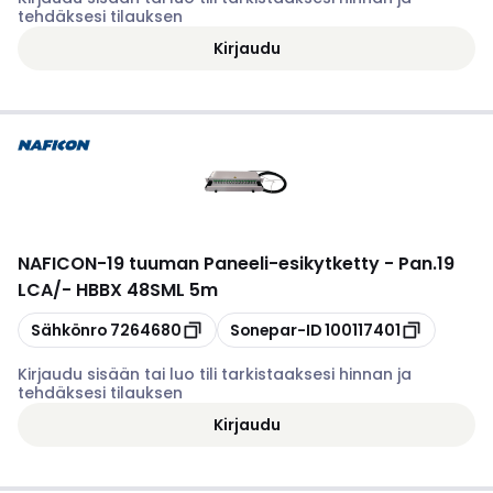
tehdäksesi tilauksen
Kirjaudu
NAFICON
-
19 tuuman Paneeli-esikytketty - Pan.19
LCA/- HBBX 48SML 5m
Kopioi
Kopioi
Sähkönro
7264680
Sonepar-ID
100117401
Kirjaudu sisään tai luo tili tarkistaaksesi hinnan ja
tehdäksesi tilauksen
Kirjaudu