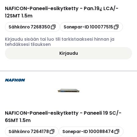
NAFICON
-
Paneeli-esikytketty - Pan.19¿ LCA/-
12SMT 1.5m
Kopioi
Kopioi
Sähkönro
7268350
Sonepar-ID
100077515
Kirjaudu sisään tai luo tili tarkistaaksesi hinnan ja
tehdäksesi tilauksen
Kirjaudu
NAFICON
-
Paneeli-esikytketty - Paneeli 19 SC/-
6SMT 1.5m
Kopioi
Kopioi
Sähkönro
7264178
Sonepar-ID
100088474