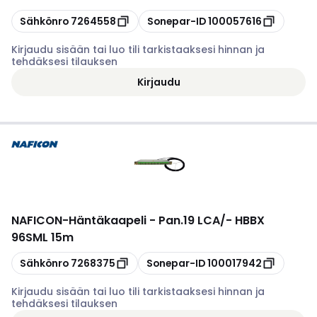
Kopioi
Kopioi
Sähkönro
7264558
Sonepar-ID
100057616
Kirjaudu sisään tai luo tili tarkistaaksesi hinnan ja
tehdäksesi tilauksen
Kirjaudu
NAFICON
-
Häntäkaapeli - Pan.19 LCA/- HBBX
96SML 15m
Kopioi
Kopioi
Sähkönro
7268375
Sonepar-ID
100017942
Kirjaudu sisään tai luo tili tarkistaaksesi hinnan ja
tehdäksesi tilauksen