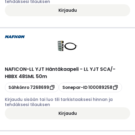
tehdäksesi tilauksen
Kirjaudu
NAFICON
-
LL YJT Häntäkaapeli - LL YJT SCA/-
HBBX 48SML 50m
Kopioi
Kopioi
Sähkönro
7268699
Sonepar-ID
100089258
Kirjaudu sisään tai luo tili tarkistaaksesi hinnan ja
tehdäksesi tilauksen
Kirjaudu