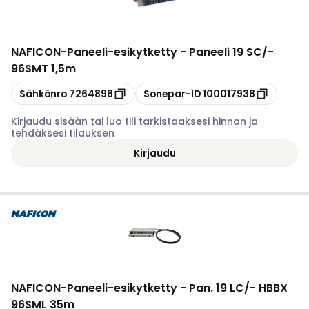
NAFICON
-
Paneeli-esikytketty - Paneeli 19 SC/-
96SMT 1,5m
Kopioi
Kopioi
Sähkönro
7264898
Sonepar-ID
100017938
Kirjaudu sisään tai luo tili tarkistaaksesi hinnan ja
tehdäksesi tilauksen
Kirjaudu
NAFICON
-
Paneeli-esikytketty - Pan. 19 LC/- HBBX
96SML 35m