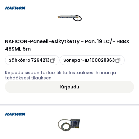
NAFICON
-
Paneeli-esikytketty - Pan. 19 LC/- HBBX
48SML 5m
Kopioi
Kopioi
Sähkönro
7264213
Sonepar-ID
100028963
Kirjaudu sisään tai luo tili tarkistaaksesi hinnan ja
tehdäksesi tilauksen
Kirjaudu