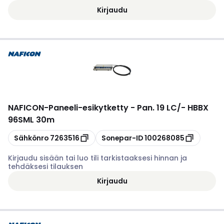
Kirjaudu
NAFICON
-
Paneeli-esikytketty - Pan. 19 LC/- HBBX
96SML 30m
Kopioi
Kopioi
Sähkönro
7263516
Sonepar-ID
100268085
Kirjaudu sisään tai luo tili tarkistaaksesi hinnan ja
tehdäksesi tilauksen
Kirjaudu