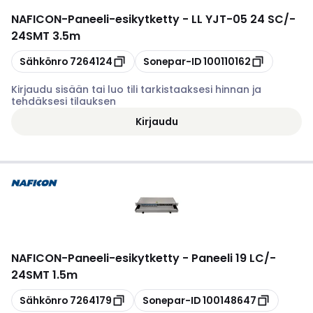
NAFICON
-
Paneeli-esikytketty - LL YJT-05 24 SC/-
24SMT 3.5m
Kopioi
Kopioi
Sähkönro
7264124
Sonepar-ID
100110162
Kirjaudu sisään tai luo tili tarkistaaksesi hinnan ja
tehdäksesi tilauksen
Kirjaudu
NAFICON
-
Paneeli-esikytketty - Paneeli 19 LC/-
24SMT 1.5m
Kopioi
Kopioi
Sähkönro
7264179
Sonepar-ID
100148647