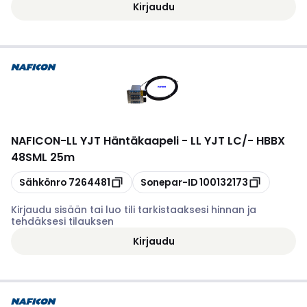
Kirjaudu
NAFICON
-
LL YJT Häntäkaapeli - LL YJT LC/- HBBX
48SML 25m
Kopioi
Kopioi
Sähkönro
7264481
Sonepar-ID
100132173
Kirjaudu sisään tai luo tili tarkistaaksesi hinnan ja
tehdäksesi tilauksen
Kirjaudu