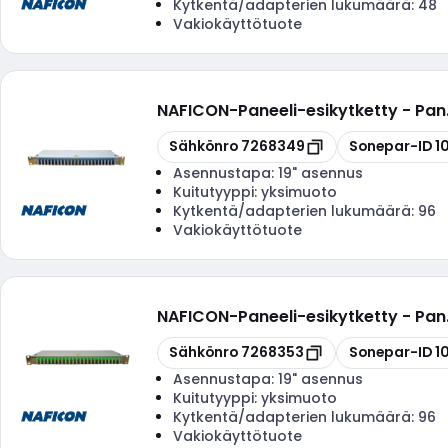
Kytkentä/adapterien lukumäärä:
48
Vakiokäyttötuote
NAFICON
-
Paneeli-esikytketty - Pan
Kopioi
Kopioi
Sähkönro
7268349
Sonepar-ID
1
Asennustapa:
19" asennus
Kuitutyyppi:
yksimuoto
Kytkentä/adapterien lukumäärä:
96
Vakiokäyttötuote
NAFICON
-
Paneeli-esikytketty - Pa
Kopioi
Kopioi
Sähkönro
7268353
Sonepar-ID
1
Asennustapa:
19" asennus
Kuitutyyppi:
yksimuoto
Kytkentä/adapterien lukumäärä:
96
Vakiokäyttötuote