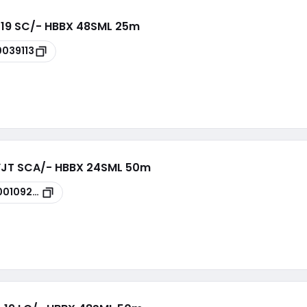
n. 19 SC/- HBBX 48SML 25m
0039113
L YJT SCA/- HBBX 24SML 50m
00109236