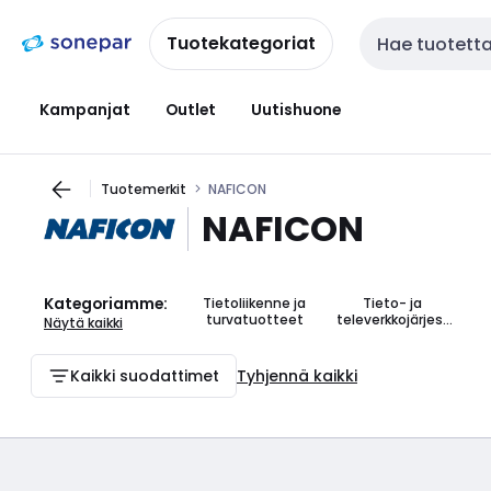
Siirry
Siirry
navigointiin
sisältöön
Tuotekategoriat
Haku
Kampanjat
Outlet
Uutishuone
Tuotemerkit
NAFICON
NAFICON
Kategoriamme:
Tietoliikenne ja
Tieto- ja
turvatuotteet
televerkkojärjest
Näytä kaikki
elmät
Kaikki suodattimet
Tyhjennä kaikki