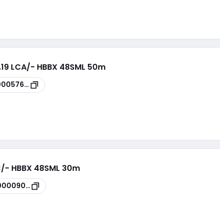
n.19 LCA/- HBBX 48SML 50m
00057629
LC/- HBBX 48SML 30m
00009029