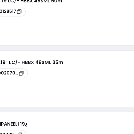
n. 19 LC/- HBBX 48SML 50m
0128517
n.19” LC/- HBBX 48SML 35m
00207035
PANEELI 19¿