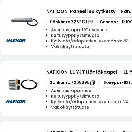
NAFICON
-
Paneeli esikytketty - Pa
Kopioi
Kopioi
Sähkönro
7262121
Sonepar-ID
10
Asennustapa:
19" asennus
Kuitutyyppi:
yksimuoto
Kytkentä/adapterien lukumäärä:
48
Vakiokäyttötuote
NAFICON
-
LL YJT Häntäkaapeli - L
Kopioi
Kopioi
Sähkönro
7268695
Sonepar-ID
1
Asennustapa:
muu
Kuitutyyppi:
yksimuoto
Kytkentä/adapterien lukumäärä:
24
Vakiokäyttötuote