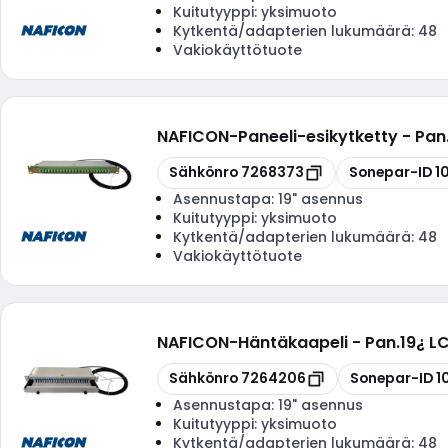
Kuitutyyppi:
yksimuoto
Kytkentä/adapterien lukumäärä:
48
Vakiokäyttötuote
NAFICON
-
Paneeli-esikytketty - Pa
Kopioi
Kopioi
Sähkönro
7268373
Sonepar-ID
1
Asennustapa:
19" asennus
Kuitutyyppi:
yksimuoto
Kytkentä/adapterien lukumäärä:
48
Vakiokäyttötuote
NAFICON
-
Häntäkaapeli - Pan.19¿ 
Kopioi
Kopioi
Sähkönro
7264206
Sonepar-ID
1
Asennustapa:
19" asennus
Kuitutyyppi:
yksimuoto
Kytkentä/adapterien lukumäärä:
48