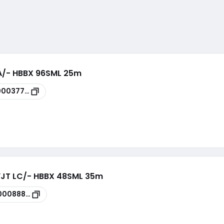
CA/- HBBX 96SML 25m
00037798
 YJT LC/- HBBX 48SML 35m
00088840