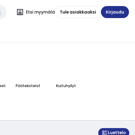
Etsi myymälä
Tule asiakkaaksi
Kirjaudu
eet
Päätekotelot
Kuituhyllyt
Luettelo