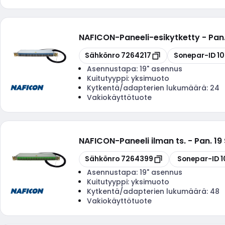
NAFICON
-
Paneeli-esikytketty - Pa
Kopioi
Kopioi
Sähkönro
7264217
Sonepar-ID
1
Asennustapa:
19" asennus
Kuitutyyppi:
yksimuoto
Kytkentä/adapterien lukumäärä:
24
Vakiokäyttötuote
NAFICON
-
Paneeli ilman ts. - Pan. 
Kopioi
Kopioi
Sähkönro
7264399
Sonepar-ID
1
Asennustapa:
19" asennus
Kuitutyyppi:
yksimuoto
Kytkentä/adapterien lukumäärä:
48
Vakiokäyttötuote