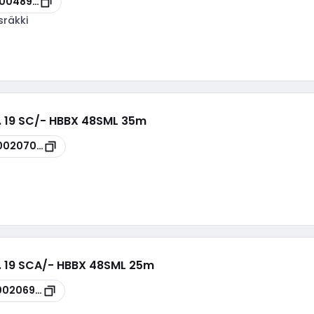
00048932
sräkki
n. 19 SC/- HBBX 48SML 35m
00207025
n. 19 SCA/- HBBX 48SML 25m
00206999