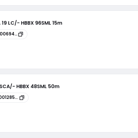
n. 19 LC/- HBBX 96SML 15m
00069494
19 SCA/- HBBX 48SML 50m
00128523