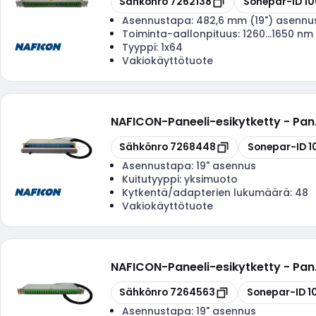
Sähkönro
7262138
Sonepar-ID
1
Asennustapa:
482,6 mm (19") asennu
Toiminta-aallonpituus:
1260...1650 nm
Tyyppi:
1x64
Vakiokäyttötuote
NAFICON
-
Paneeli-esikytketty - Pa
Kopioi
Kopioi
Sähkönro
7268448
Sonepar-ID
1
Asennustapa:
19" asennus
Kuitutyyppi:
yksimuoto
Kytkentä/adapterien lukumäärä:
48
Vakiokäyttötuote
NAFICON
-
Paneeli-esikytketty - Pa
Kopioi
Kopioi
Sähkönro
7264563
Sonepar-ID
1
Asennustapa:
19" asennus