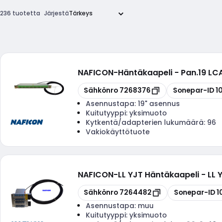
236 tuotetta
Järjestä
NAFICON
-
Häntäkaapeli - Pan.19 L
Kopioi
Kopioi
Sähkönro
7268376
Sonepar-ID
1
Asennustapa:
19" asennus
Kuitutyyppi:
yksimuoto
Kytkentä/adapterien lukumäärä:
96
Vakiokäyttötuote
NAFICON
-
LL YJT Häntäkaapeli - LL
Kopioi
Kopioi
Sähkönro
7264482
Sonepar-ID
1
Asennustapa:
muu
Kuitutyyppi:
yksimuoto