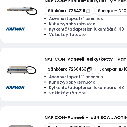
NAFICON
-
Paneeli-esikytketty - Pa
Kopioi
Kopioi
Sähkönro
7264216
Sonepar-ID
10
Asennustapa:
19" asennus
Kuitutyyppi:
yksimuoto
Kytkentä/adapterien lukumäärä:
48
Vakiokäyttötuote
NAFICON
-
Paneeli-esikytketty - Pa
Kopioi
Kopioi
Sähkönro
7268463
Sonepar-ID
1
Asennustapa:
19" asennus
Kuitutyyppi:
yksimuoto
Kytkentä/adapterien lukumäärä:
48
Vakiokäyttötuote
NAFICON
-
Paneeli - 1x64 SCA JAOTIN
Kopioi
Kopioi