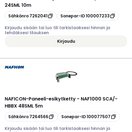
24SML 10m
Kopioi
Kopioi
Sähkönro
7262041
Sonepar-ID
100007233
Kirjaudu sisään tai luo tili tarkistaaksesi hinnan ja
tehdäksesi tilauksen
Kirjaudu
NAFICON
-
Paneeli-esikytketty - NAF1000 SCA/-
HBBX 48SML 5m
Kopioi
Kopioi
Sähkönro
7264566
Sonepar-ID
100077507
Kirjaudu sisään tai luo tili tarkistaaksesi hinnan ja