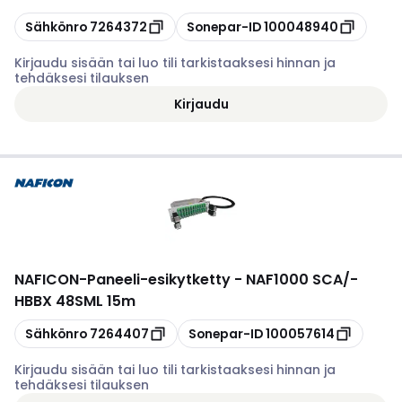
Kopioi
Kopioi
Sähkönro
7264372
Sonepar-ID
100048940
Kirjaudu sisään tai luo tili tarkistaaksesi hinnan ja
tehdäksesi tilauksen
Kirjaudu
NAFICON
-
Paneeli-esikytketty - NAF1000 SCA/-
HBBX 48SML 15m
Kopioi
Kopioi
Sähkönro
7264407
Sonepar-ID
100057614
Kirjaudu sisään tai luo tili tarkistaaksesi hinnan ja
tehdäksesi tilauksen