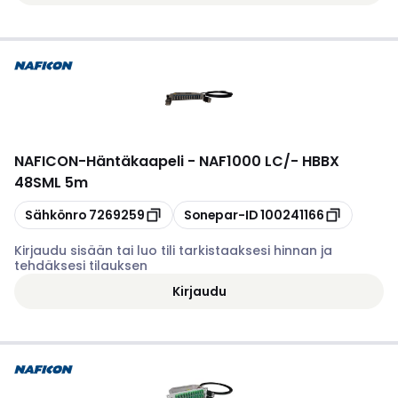
NAFICON
-
Häntäkaapeli - NAF1000 LC/- HBBX
48SML 5m
Kopioi
Kopioi
Sähkönro
7269259
Sonepar-ID
100241166
Kirjaudu sisään tai luo tili tarkistaaksesi hinnan ja
tehdäksesi tilauksen
Kirjaudu