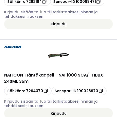
Kopioi
Kopioi
Sähkönro
7262194
Sonepar-ID
100088471
Kirjaudu sisään tai luo tili tarkistaaksesi hinnan ja
tehdäksesi tilauksen
Kirjaudu
NAFICON
-
Häntäkaapeli - NAF1000 SCA/- HBBX
24SML 35m
Kopioi
Kopioi
Sähkönro
7264370
Sonepar-ID
100028970
Kirjaudu sisään tai luo tili tarkistaaksesi hinnan ja
tehdäksesi tilauksen
Kirjaudu