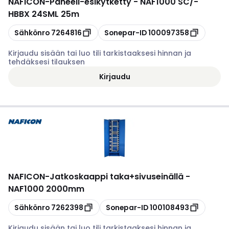
NAFICON
-
Paneeli-esikytketty - NAF1000 SC/-
HBBX 24SML 25m
Kopioi
Kopioi
Sähkönro
7264816
Sonepar-ID
100097358
Kirjaudu sisään tai luo tili tarkistaaksesi hinnan ja
tehdäksesi tilauksen
Kirjaudu
NAFICON
-
Jatkoskaappi taka+sivuseinällä -
NAF1000 2000mm
Kopioi
Kopioi
Sähkönro
7262398
Sonepar-ID
100108493
Kirjaudu sisään tai luo tili tarkistaaksesi hinnan ja