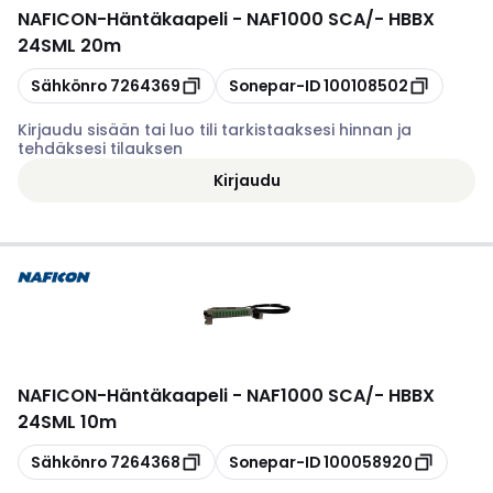
NAFICON
-
Häntäkaapeli - NAF1000 SCA/- HBBX
24SML 20m
Kopioi
Kopioi
Sähkönro
7264369
Sonepar-ID
100108502
Kirjaudu sisään tai luo tili tarkistaaksesi hinnan ja
tehdäksesi tilauksen
Kirjaudu
NAFICON
-
Häntäkaapeli - NAF1000 SCA/- HBBX
24SML 10m
Kopioi
Kopioi
Sähkönro
7264368
Sonepar-ID
100058920