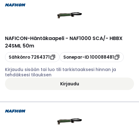
NAFICON
-
Häntäkaapeli - NAF1000 SCA/- HBBX
24SML 50m
Kopioi
Kopioi
Sähkönro
7264371
Sonepar-ID
100088481
Kirjaudu sisään tai luo tili tarkistaaksesi hinnan ja
tehdäksesi tilauksen
Kirjaudu