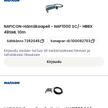
NAFICON
-
Häntäkaapeli - NAF1000 SC/- HBBX
48SML 10m
Kopioi
Kopioi
Sähkönro
7262045
Sonepar-ID
100092753
Kirjaudu sisään tai luo tili tarkistaaksesi hinnan ja
tehdäksesi tilauksen
Kirjaudu