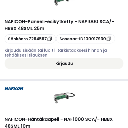
NAFICON
-
Paneeli-esikytketty - NAF1000 SCA/-
HBBX 48SML 25m
Kopioi
Kopioi
Sähkönro
7264567
Sonepar-ID
100017930
Kirjaudu sisään tai luo tili tarkistaaksesi hinnan ja
tehdäksesi tilauksen
Kirjaudu
NAFICON
-
Häntäkaapeli - NAF1000 SCA/- HBBX
48SML 10m