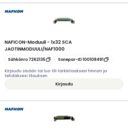
NAFICON
-
Moduuli - 1x32 SCA
JAOTINMODUULI/NAF1000
Kopioi
Kopioi
Sähkönro
7262135
Sonepar-ID
100108491
Kirjaudu sisään tai luo tili tarkistaaksesi hinnan ja
tehdäksesi tilauksen
Kirjaudu