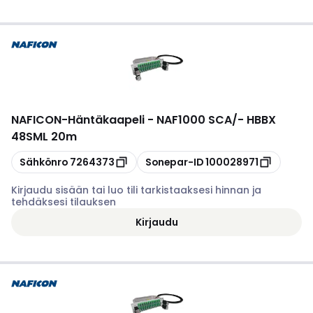
NAFICON
-
Häntäkaapeli - NAF1000 SCA/- HBBX
48SML 20m
Kopioi
Kopioi
Sähkönro
7264373
Sonepar-ID
100028971
Kirjaudu sisään tai luo tili tarkistaaksesi hinnan ja
tehdäksesi tilauksen
Kirjaudu