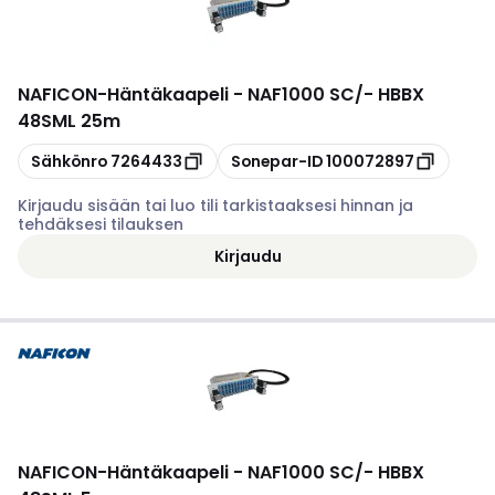
NAFICON
-
Häntäkaapeli - NAF1000 SC/- HBBX
48SML 25m
Kopioi
Kopioi
Sähkönro
7264433
Sonepar-ID
100072897
Kirjaudu sisään tai luo tili tarkistaaksesi hinnan ja
tehdäksesi tilauksen
Kirjaudu
NAFICON
-
Häntäkaapeli - NAF1000 SC/- HBBX