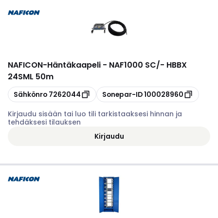
NAFICON
-
Häntäkaapeli - NAF1000 SC/- HBBX
24SML 50m
Kopioi
Kopioi
Sähkönro
7262044
Sonepar-ID
100028960
Kirjaudu sisään tai luo tili tarkistaaksesi hinnan ja
tehdäksesi tilauksen
Kirjaudu