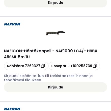
Kirjaudu
NAFICON
-
Häntäkaapeli - NAF1000 LCA/- HBBX
48SML 5m 1U
Kopioi
Kopioi
Sähkönro
7269327
Sonepar-ID
100258739
Kirjaudu sisään tai luo tili tarkistaaksesi hinnan ja
tehdäksesi tilauksen
Kirjaudu