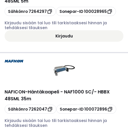
48SML 5m
Kopioi
Kopioi
Sähkönro
7264297
Sonepar-ID
100028965
Kirjaudu sisään tai luo tili tarkistaaksesi hinnan ja
tehdäksesi tilauksen
Kirjaudu
NAFICON
-
Häntäkaapeli - NAF1000 SC/- HBBX
48SML 35m
Kopioi
Kopioi
Sähkönro
7262047
Sonepar-ID
100072896
Kirjaudu sisään tai luo tili tarkistaaksesi hinnan ja
tehdäksesi tilauksen