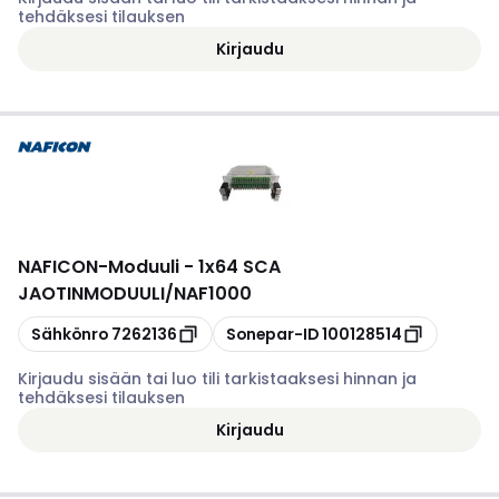
tehdäksesi tilauksen
Kirjaudu
NAFICON
-
Moduuli - 1x64 SCA
JAOTINMODUULI/NAF1000
Kopioi
Kopioi
Sähkönro
7262136
Sonepar-ID
100128514
Kirjaudu sisään tai luo tili tarkistaaksesi hinnan ja
tehdäksesi tilauksen
Kirjaudu