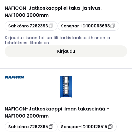
NAFICON
-
Jatkoskaappi ei taka-ja sivus. -
NAF1000 2000mm
Kopioi
Kopioi
Sähkönro
7262396
Sonepar-ID
100068698
Kirjaudu sisään tai luo tili tarkistaaksesi hinnan ja
tehdäksesi tilauksen
Kirjaudu
NAFICON
-
Jatkoskaappi ilman takaseinää -
NAF1000 2000mm
Kopioi
Kopioi
Sähkönro
7262395
Sonepar-ID
100128515