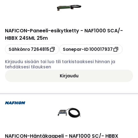
NAFICON
-
Paneeli-esikytketty - NAF1000 SCA/-
HBBX 24SML 25m
Kopioi
Kopioi
Sähkönro
7264815
Sonepar-ID
100017937
Kirjaudu sisään tai luo tili tarkistaaksesi hinnan ja
tehdäksesi tilauksen
Kirjaudu
NAFICON
-
Häntäkaapeli - NAF1000 SC/- HBBX