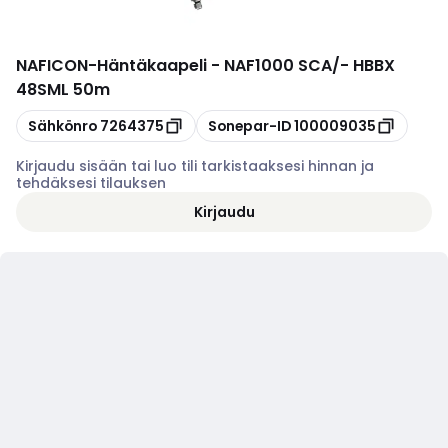
NAFICON
-
Häntäkaapeli - NAF1000 SCA/- HBBX
48SML 50m
Kopioi
Kopioi
Sähkönro
7264375
Sonepar-ID
100009035
Kirjaudu sisään tai luo tili tarkistaaksesi hinnan ja
tehdäksesi tilauksen
Kirjaudu