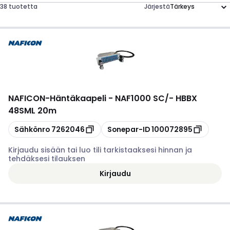
38 tuotetta
Järjestä
NAFICON
-
Häntäkaapeli - NAF1000 SC/- HBBX
48SML 20m
Kopioi
Kopioi
Sähkönro
7262046
Sonepar-ID
100072895
Kirjaudu sisään tai luo tili tarkistaaksesi hinnan ja
tehdäksesi tilauksen
Kirjaudu