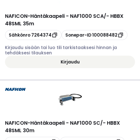
NAFICON
-
Häntäkaapeli - NAF1000 SCA/- HBBX
48SML 35m
Kopioi
Kopioi
Sähkönro
7264374
Sonepar-ID
100088482
Kirjaudu sisään tai luo tili tarkistaaksesi hinnan ja
tehdäksesi tilauksen
Kirjaudu
NAFICON
-
Häntäkaapeli - NAF1000 SC/- HBBX
48SML 30m