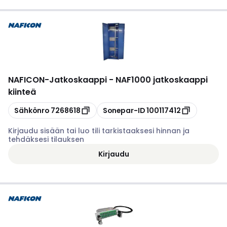
NAFICON
-
Jatkoskaappi - NAF1000 jatkoskaappi
kiinteä
Kopioi
Kopioi
Sähkönro
7268618
Sonepar-ID
100117412
Kirjaudu sisään tai luo tili tarkistaaksesi hinnan ja
tehdäksesi tilauksen
Kirjaudu