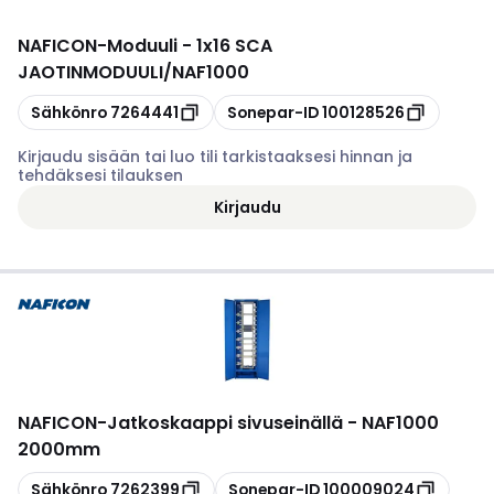
NAFICON
-
Moduuli - 1x16 SCA
JAOTINMODUULI/NAF1000
Kopioi
Kopioi
Sähkönro
7264441
Sonepar-ID
100128526
Kirjaudu sisään tai luo tili tarkistaaksesi hinnan ja
tehdäksesi tilauksen
Kirjaudu
NAFICON
-
Jatkoskaappi sivuseinällä - NAF1000
2000mm
Kopioi
Kopioi
Sähkönro
7262399
Sonepar-ID
100009024