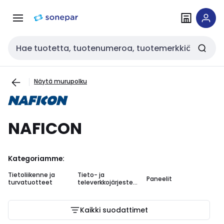
Siirry
Siirry
navigointiin
sisältöön
Haku
Näytä murupolku
NAFICON
Kategoriamme:
Tietoliikenne ja
Tieto- ja
Ja
Paneelit
turvatuotteet
televerkkojärjestel
ko
mät
Kaikki suodattimet