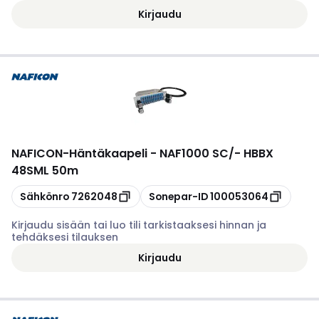
Kirjaudu
NAFICON
-
Häntäkaapeli - NAF1000 SC/- HBBX
48SML 50m
Kopioi
Kopioi
Sähkönro
7262048
Sonepar-ID
100053064
Kirjaudu sisään tai luo tili tarkistaaksesi hinnan ja
tehdäksesi tilauksen
Kirjaudu