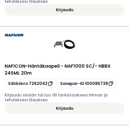
tehdäksesi tilauksen
Kirjaudu
NAFICON
-
Häntäkaapeli - NAF1000 SC/- HBBX
24SML 20m
Kopioi
Kopioi
Sähkönro
7262042
Sonepar-ID
100086738
Kirjaudu sisään tai luo tili tarkistaaksesi hinnan ja
tehdäksesi tilauksen
Kirjaudu