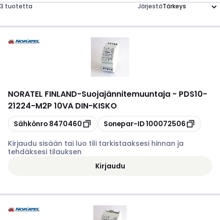
3 tuotetta
Järjestä
NORATEL FINLAND
-
Suojajännitemuuntaja - PDS10-
21224-M2P 10VA DIN-KISKO
Kopioi
Kopioi
Sähkönro
8470460
Sonepar-ID
100072506
Kirjaudu sisään tai luo tili tarkistaaksesi hinnan ja
tehdäksesi tilauksen
Kirjaudu