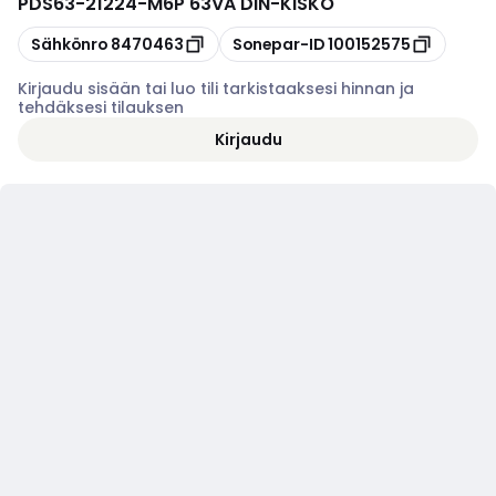
PDS63-21224-M6P 63VA DIN-KISKO
Kopioi
Kopioi
Sähkönro
8470463
Sonepar-ID
100152575
Kirjaudu sisään tai luo tili tarkistaaksesi hinnan ja
tehdäksesi tilauksen
Kirjaudu