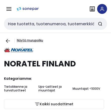
Siirry
Siirry
navigointiin
sisältöön
Haku
Näytä murupolku
NORATEL FINLAND
Kategoriamme:
Tietoliikenne ja
Ups-Laitteet ja
Muuntajat <1000V
turvatuotteet
muuntajat
Kaikki suodattimet