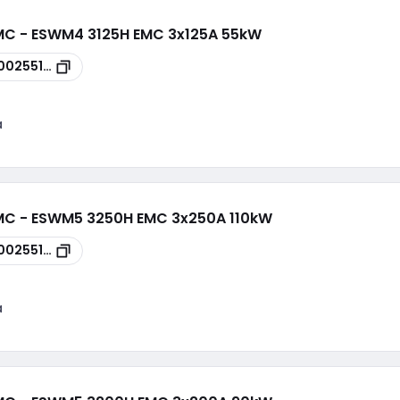
EMC - ESWM4 3125H EMC 3x125A 55kW
00255130
a
EMC - ESWM5 3250H EMC 3x250A 110kW
00255136
a