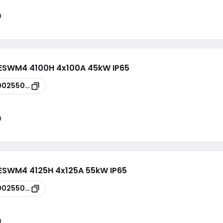
a
- ESWM4 4100H 4x100A 45kW IP65
00255076
a
 ESWM4 4125H 4x125A 55kW IP65
00255078
a