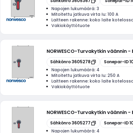
Sähkönro
3605367
Sonepar-ID
1
Napojen lukumäärä:
3
Mitoitettu jatkuva virta Iu:
100 A
Laitteen rakenne:
koko laite koteloss
Vakiokäyttötuote
NORWESCO
-
Turvakytkin väännin 
Kopioi
Kopioi
Sähkönro
3605278
Sonepar-ID
1
Napojen lukumäärä:
4
Mitoitettu jatkuva virta Iu:
250 A
Laitteen rakenne:
koko laite koteloss
Vakiokäyttötuote
NORWESCO
-
Turvakytkin väännin 
Kopioi
Kopioi
Sähkönro
3605277
Sonepar-ID
1
Napojen lukumäärä:
4