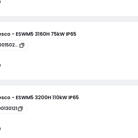
a
esco - ESWM5 3160H 75kW IP65
00150275
a
esco - ESWM5 3200H 110kW IP65
00130121
a