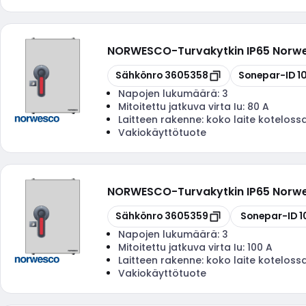
NORWESCO
-
Turvakytkin IP65 Nor
Kopioi
Kopioi
Sähkönro
3605358
Sonepar-ID
1
Napojen lukumäärä:
3
Mitoitettu jatkuva virta Iu:
80 A
Laitteen rakenne:
koko laite koteloss
Vakiokäyttötuote
NORWESCO
-
Turvakytkin IP65 Nor
Kopioi
Kopioi
Sähkönro
3605359
Sonepar-ID
1
Napojen lukumäärä:
3
Mitoitettu jatkuva virta Iu:
100 A
Laitteen rakenne:
koko laite koteloss
Vakiokäyttötuote