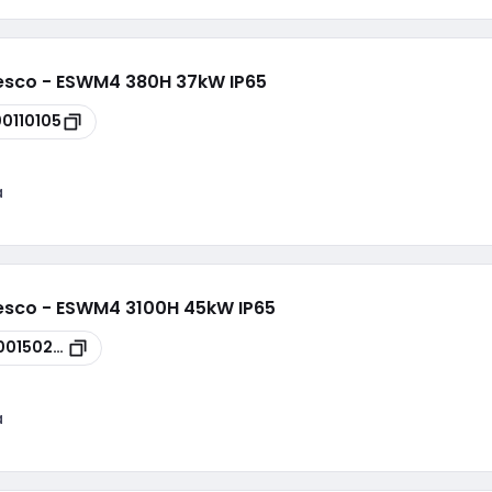
wesco - ESWM4 380H 37kW IP65
00110105
a
wesco - ESWM4 3100H 45kW IP65
00150274
a