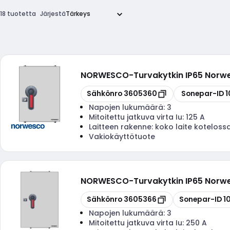
18 tuotetta
Järjestä
NORWESCO
-
Turvakytkin IP65 Norw
Kopioi
Kopioi
Sähkönro
3605360
Sonepar-ID
1
Napojen lukumäärä:
3
Mitoitettu jatkuva virta Iu:
125 A
Laitteen rakenne:
koko laite koteloss
Vakiokäyttötuote
NORWESCO
-
Turvakytkin IP65 Norw
Kopioi
Kopioi
Sähkönro
3605366
Sonepar-ID
1
Napojen lukumäärä:
3
Mitoitettu jatkuva virta Iu:
250 A