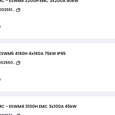
EMC - ESWM5 3200H EMC 3x200A 90kW
00255134
a
 ESWM5 4160H 4x160A 75kW IP65
00255080
a
EMC - ESWM4 3100H EMC 3x100A 45kW