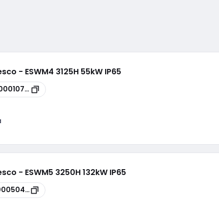
esco - ESWM4 3125H 55kW IP65
00010720
a
esco - ESWM5 3250H 132kW IP65
00050450