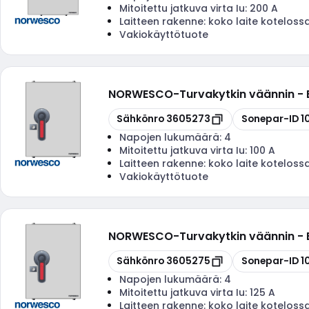
Mitoitettu jatkuva virta Iu:
200 A
Laitteen rakenne:
koko laite koteloss
Vakiokäyttötuote
NORWESCO
-
Turvakytkin väännin 
Kopioi
Kopioi
Sähkönro
3605273
Sonepar-ID
1
Napojen lukumäärä:
4
Mitoitettu jatkuva virta Iu:
100 A
Laitteen rakenne:
koko laite koteloss
Vakiokäyttötuote
NORWESCO
-
Turvakytkin väännin -
Kopioi
Kopioi
Sähkönro
3605275
Sonepar-ID
1
Napojen lukumäärä:
4
Mitoitettu jatkuva virta Iu:
125 A
Laitteen rakenne:
koko laite koteloss