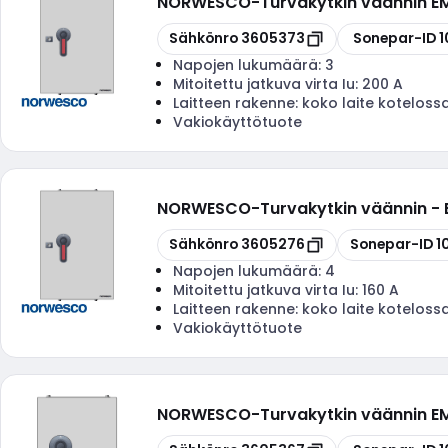
NORWESCO
-
Turvakytkin väännin 
Kopioi
Kopioi
Sähkönro
3605373
Sonepar-ID
1
Napojen lukumäärä:
3
Mitoitettu jatkuva virta Iu:
200 A
Laitteen rakenne:
koko laite koteloss
Vakiokäyttötuote
NORWESCO
-
Turvakytkin väännin -
Kopioi
Kopioi
Sähkönro
3605276
Sonepar-ID
1
Napojen lukumäärä:
4
Mitoitettu jatkuva virta Iu:
160 A
Laitteen rakenne:
koko laite koteloss
Vakiokäyttötuote
NORWESCO
-
Turvakytkin väännin 
Kopioi
Kopioi