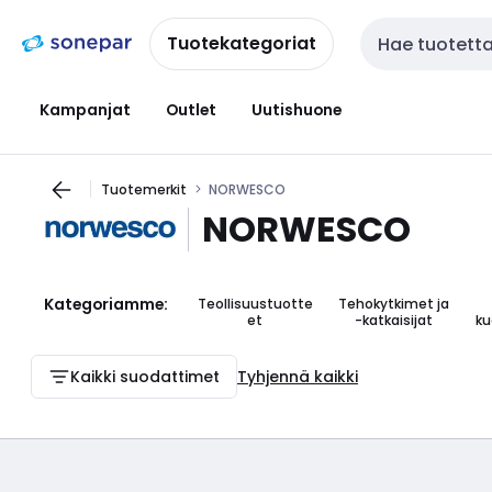
Siirry
Siirry
navigointiin
sisältöön
Tuotekategoriat
Haku
Kampanjat
Outlet
Uutishuone
Tuotemerkit
NORWESCO
NORWESCO
Kategoriamme:
Teollisuustuotte
Tehokytkimet ja
et
-katkaisijat
ku
Kaikki suodattimet
Tyhjennä kaikki