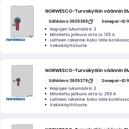
NORWESCO
-
Turvakytkin väännin 
Kopioi
Kopioi
Sähkönro
3605369
Sonepar-ID
1
Napojen lukumäärä:
3
Mitoitettu jatkuva virta Iu:
125 A
Laitteen rakenne:
koko laite koteloss
Vakiokäyttötuote
NORWESCO
-
Turvakytkin väännin 
Kopioi
Kopioi
Sähkönro
3605379
Sonepar-ID
1
Napojen lukumäärä:
3
Mitoitettu jatkuva virta Iu:
250 A
Laitteen rakenne:
koko laite koteloss
Vakiokäyttötuote