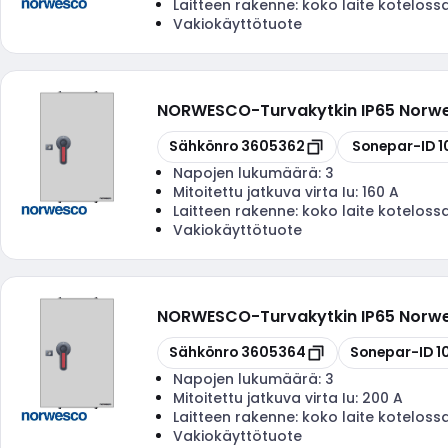
Laitteen rakenne:
koko laite koteloss
Vakiokäyttötuote
NORWESCO
-
Turvakytkin IP65 Norw
Kopioi
Kopioi
Sähkönro
3605362
Sonepar-ID
1
Napojen lukumäärä:
3
Mitoitettu jatkuva virta Iu:
160 A
Laitteen rakenne:
koko laite koteloss
Vakiokäyttötuote
NORWESCO
-
Turvakytkin IP65 Norw
Kopioi
Kopioi
Sähkönro
3605364
Sonepar-ID
1
Napojen lukumäärä:
3
Mitoitettu jatkuva virta Iu:
200 A
Laitteen rakenne:
koko laite koteloss
Vakiokäyttötuote