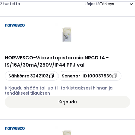
2 tuotetta
Järjestä
NORWESCO
-
Vikavirtapistorasia NRCD 14 -
1S/16A/30mA/250V/IP44 PPJ val
Kopioi
Kopioi
Sähkönro
3242103
Sonepar-ID
100037569
Kirjaudu sisään tai luo tili tarkistaaksesi hinnan ja
tehdäksesi tilauksen
Kirjaudu