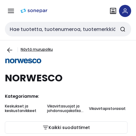
Siirry
Siirry
navigointiin
sisältöön
Haku
Näytä murupolku
NORWESCO
Kategoriamme:
Keskukset ja
Vikavirtasuojat ja
Vikavirtapistorasiat
keskustarvikkeet
johdonsuojakatkais
ijat
Kaikki suodattimet