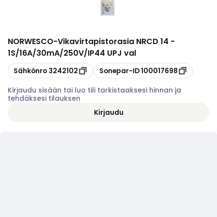
NORWESCO
-
Vikavirtapistorasia NRCD 14 -
1S/16A/30mA/250V/IP44 UPJ val
Kopioi
Kopioi
Sähkönro
3242102
Sonepar-ID
100017698
Kirjaudu sisään tai luo tili tarkistaaksesi hinnan ja
tehdäksesi tilauksen
Kirjaudu