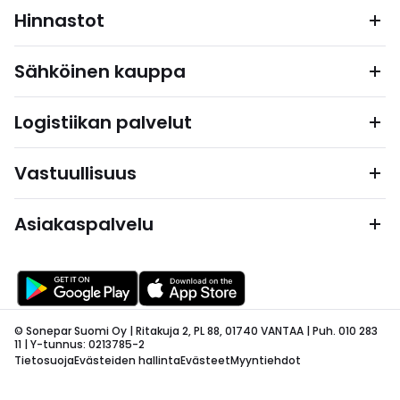
Hinnastot
Sähköinen kauppa
Logistiikan palvelut
Vastuullisuus
Asiakaspalvelu
© Sonepar Suomi Oy | Ritakuja 2, PL 88, 01740 VANTAA | Puh. 010 283
11 | Y-tunnus: 0213785-2
Tietosuoja
Evästeiden hallinta
Evästeet
Myyntiehdot